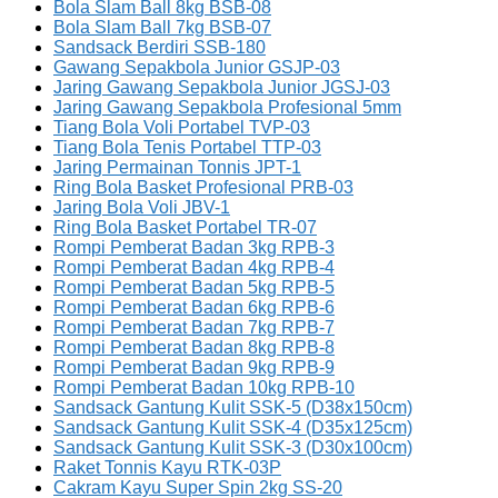
Bola Slam Ball 8kg BSB-08
Bola Slam Ball 7kg BSB-07
Sandsack Berdiri SSB-180
Gawang Sepakbola Junior GSJP-03
Jaring Gawang Sepakbola Junior JGSJ-03
Jaring Gawang Sepakbola Profesional 5mm
Tiang Bola Voli Portabel TVP-03
Tiang Bola Tenis Portabel TTP-03
Jaring Permainan Tonnis JPT-1
Ring Bola Basket Profesional PRB-03
Jaring Bola Voli JBV-1
Ring Bola Basket Portabel TR-07
Rompi Pemberat Badan 3kg RPB-3
Rompi Pemberat Badan 4kg RPB-4
Rompi Pemberat Badan 5kg RPB-5
Rompi Pemberat Badan 6kg RPB-6
Rompi Pemberat Badan 7kg RPB-7
Rompi Pemberat Badan 8kg RPB-8
Rompi Pemberat Badan 9kg RPB-9
Rompi Pemberat Badan 10kg RPB-10
Sandsack Gantung Kulit SSK-5 (D38x150cm)
Sandsack Gantung Kulit SSK-4 (D35x125cm)
Sandsack Gantung Kulit SSK-3 (D30x100cm)
Raket Tonnis Kayu RTK-03P
Cakram Kayu Super Spin 2kg SS-20