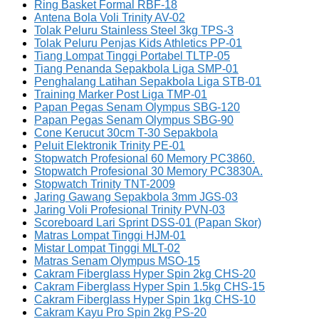
Ring Basket Formal RBF-18
Antena Bola Voli Trinity AV-02
Tolak Peluru Stainless Steel 3kg TPS-3
Tolak Peluru Penjas Kids Athletics PP-01
Tiang Lompat Tinggi Portabel TLTP-05
Tiang Penanda Sepakbola Liga SMP-01
Penghalang Latihan Sepakbola Liga STB-01
Training Marker Post Liga TMP-01
Papan Pegas Senam Olympus SBG-120
Papan Pegas Senam Olympus SBG-90
Cone Kerucut 30cm T-30 Sepakbola
Peluit Elektronik Trinity PE-01
Stopwatch Profesional 60 Memory PC3860.
Stopwatch Profesional 30 Memory PC3830A.
Stopwatch Trinity TNT-2009
Jaring Gawang Sepakbola 3mm JGS-03
Jaring Voli Profesional Trinity PVN-03
Scoreboard Lari Sprint DSS-01 (Papan Skor)
Matras Lompat Tinggi HJM-01
Mistar Lompat Tinggi MLT-02
Matras Senam Olympus MSO-15
Cakram Fiberglass Hyper Spin 2kg CHS-20
Cakram Fiberglass Hyper Spin 1.5kg CHS-15
Cakram Fiberglass Hyper Spin 1kg CHS-10
Cakram Kayu Pro Spin 2kg PS-20