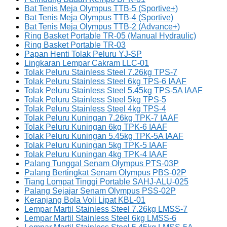
Bat Tenis Meja Olympus TTB-5 (Sportive+)
Bat Tenis Meja Olympus TTB-4 (Sportive)
Bat Tenis Meja Olympus TTB-2 (Advance+)
Ring Basket Portable TR-05 (Manual Hydraulic)
Ring Basket Portable TR-03
Papan Henti Tolak Peluru YJ-SP
Lingkaran Lempar Cakram LLC-01
Tolak Peluru Stainless Steel 7.26kg TPS-7
Tolak Peluru Stainless Steel 6kg TPS-6 IAAF
Tolak Peluru Stainless Steel 5.45kg TPS-5A IAAF
Tolak Peluru Stainless Steel 5kg TPS-5
Tolak Peluru Stainless Steel 4kg TPS-4
Tolak Peluru Kuningan 7.26kg TPK-7 IAAF
Tolak Peluru Kuningan 6kg TPK-6 IAAF
Tolak Peluru Kuningan 5.45kg TPK-5A IAAF
Tolak Peluru Kuningan 5kg TPK-5 IAAF
Tolak Peluru Kuningan 4kg TPK-4 IAAF
Palang Tunggal Senam Olympus PTS-03P
Palang Bertingkat Senam Olympus PBS-02P
Tiang Lompat Tinggi Portable SAHJ-ALU-025
Palang Sejajar Senam Olympus PSS-02P
Keranjang Bola Voli Lipat KBL-01
Lempar Martil Stainless Steel 7.26kg LMSS-7
Lempar Martil Stainless Steel 6kg LMSS-6