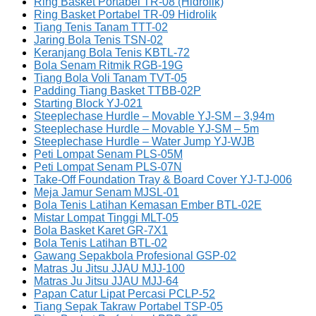
Ring Basket Portabel TR-08 (Hidrolik)
Ring Basket Portabel TR-09 Hidrolik
Tiang Tenis Tanam TTT-02
Jaring Bola Tenis TSN-02
Keranjang Bola Tenis KBTL-72
Bola Senam Ritmik RGB-19G
Tiang Bola Voli Tanam TVT-05
Padding Tiang Basket TTBB-02P
Starting Block YJ-021
Steeplechase Hurdle – Movable YJ-SM – 3,94m
Steeplechase Hurdle – Movable YJ-SM – 5m
Steeplechase Hurdle – Water Jump YJ-WJB
Peti Lompat Senam PLS-05M
Peti Lompat Senam PLS-07N
Take-Off Foundation Tray & Board Cover YJ-TJ-006
Meja Jamur Senam MJSL-01
Bola Tenis Latihan Kemasan Ember BTL-02E
Mistar Lompat Tinggi MLT-05
Bola Basket Karet GR-7X1
Bola Tenis Latihan BTL-02
Gawang Sepakbola Profesional GSP-02
Matras Ju Jitsu JJAU MJJ-100
Matras Ju Jitsu JJAU MJJ-64
Papan Catur Lipat Percasi PCLP-52
Tiang Sepak Takraw Portabel TSP-05