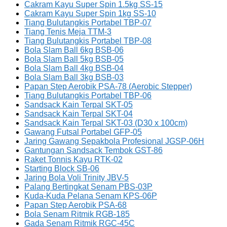
Cakram Kayu Super Spin 1.5kg SS-15
Cakram Kayu Super Spin 1kg SS-10
Tiang Bulutangkis Portabel TBP-07
Tiang Tenis Meja TTM-3
Tiang Bulutangkis Portabel TBP-08
Bola Slam Ball 6kg BSB-06
Bola Slam Ball 5kg BSB-05
Bola Slam Ball 4kg BSB-04
Bola Slam Ball 3kg BSB-03
Papan Step Aerobik PSA-78 (Aerobic Stepper)
Tiang Bulutangkis Portabel TBP-06
Sandsack Kain Terpal SKT-05
Sandsack Kain Terpal SKT-04
Sandsack Kain Terpal SKT-03 (D30 x 100cm)
Gawang Futsal Portabel GFP-05
Jaring Gawang Sepakbola Profesional JGSP-06H
Gantungan Sandsack Tembok GST-86
Raket Tonnis Kayu RTK-02
Starting Block SB-06
Jaring Bola Voli Trinity JBV-5
Palang Bertingkat Senam PBS-03P
Kuda-Kuda Pelana Senam KPS-06P
Papan Step Aerobik PSA-68
Bola Senam Ritmik RGB-185
Gada Senam Ritmik RGC-45C