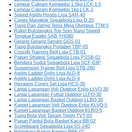
Lempar Cakram Kompetisi 1.5kg LCK-1.5
Lempar Cakram Kompetisi 1kg LCK-1
Speed Agility Hoops Liga SAH-40
Cones Mangkok Sepakbola Liga D-20
Tiang Dan Jaring Tenis Meja Olympus TTM-5
Raket Bulutangkis Top Spin Nano Speed
Tongkat Estafet SAB-YH080
Gelang Gelang Senam GGS-01
Tiang Bulutangkis Portabel TBP-05
Crossfit Training Belt Liga CTB-01
Papan Strategi Sepakbola Liga PSSB-02
Bendera Sudut Sepakbola Liga SCF-03P
Suspension Trainer Belt Liga STB-260
Agility Ladder Drills Liga ALD-8
Agility Ladder Drills Liga ALD-4
Hexagon Cones Set Liga HCS-30
Lantai Lapangan Voli Outdoor Enlio LLVO-30
Lantai Lapangan Futsal Outdoor LLFO-30
Lantai Lapangan Basket Outdoor LLBO-30
Karpet Lapangan Voli Outdoor Enlio KLVO-5
Karpet Lapangan Basket Outdoor KLBO-5
Tiang Bola Voli Tanam Trinity TVT-03
Papan Pantul Bola Basket Kaca BB-02
Scoreboard Sepakbola Liga SS-240
Pelindung Badan Kempo BPK-01