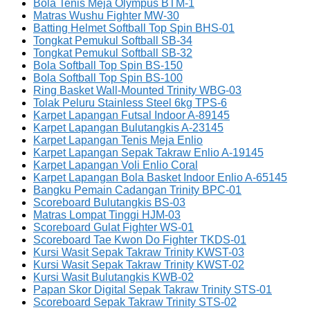
Bola Tenis Meja Olympus BTM-1
Matras Wushu Fighter MW-30
Batting Helmet Softball Top Spin BHS-01
Tongkat Pemukul Softball SB-34
Tongkat Pemukul Softball SB-32
Bola Softball Top Spin BS-150
Bola Softball Top Spin BS-100
Ring Basket Wall-Mounted Trinity WBG-03
Tolak Peluru Stainless Steel 6kg TPS-6
Karpet Lapangan Futsal Indoor A-89145
Karpet Lapangan Bulutangkis A-23145
Karpet Lapangan Tenis Meja Enlio
Karpet Lapangan Sepak Takraw Enlio A-19145
Karpet Lapangan Voli Enlio Coral
Karpet Lapangan Bola Basket Indoor Enlio A-65145
Bangku Pemain Cadangan Trinity BPC-01
Scoreboard Bulutangkis BS-03
Matras Lompat Tinggi HJM-03
Scoreboard Gulat Fighter WS-01
Scoreboard Tae Kwon Do Fighter TKDS-01
Kursi Wasit Sepak Takraw Trinity KWST-03
Kursi Wasit Sepak Takraw Trinity KWST-02
Kursi Wasit Bulutangkis KWB-02
Papan Skor Digital Sepak Takraw Trinity STS-01
Scoreboard Sepak Takraw Trinity STS-02