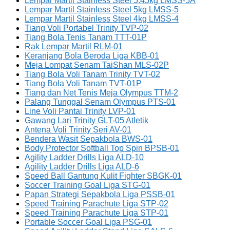
Lempar Martil Stainless Steel 5.45kg LMSS-5A
Lempar Martil Stainless Steel 5kg LMSS-5
Lempar Martil Stainless Steel 4kg LMSS-4
Tiang Voli Portabel Trinity TVP-02
Tiang Bola Tenis Tanam TTT-01P
Rak Lempar Martil RLM-01
Keranjang Bola Beroda Liga KBB-01
Meja Lompat Senam TaiShan MLS-02P
Tiang Bola Voli Tanam Trinity TVT-02
Tiang Bola Voli Tanam TVT-01P
Tiang dan Net Tenis Meja Olympus TTM-2
Palang Tunggal Senam Olympus PTS-01
Line Voli Pantai Trinity LVP-01
Gawang Lari Trinity GLT-05 Atletik
Antena Voli Trinity Seri AV-01
Bendera Wasit Sepakbola BWS-01
Body Protector Softball Top Spin BPSB-01
Agility Ladder Drills Liga ALD-10
Agility Ladder Drills Liga ALD-6
Speed Ball Gantung Kulit Fighter SBGK-01
Soccer Training Goal Liga STG-01
Papan Strategi Sepakbola Liga PSSB-01
Speed Training Parachute Liga STP-02
Speed Training Parachute Liga STP-01
Portable Soccer Goal Liga PSG-01