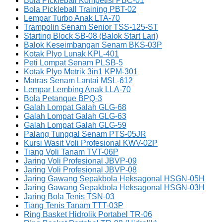
Bola Pickleball Kompetisi PBC-01
Bola Pickleball Training PBT-02
Lempar Turbo Anak LTA-70
Trampolin Senam Senior TSS-125-ST
Starting Block SB-08 (Balok Start Lari)
Balok Keseimbangan Senam BKS-03P
Kotak Plyo Lunak KPL-401
Peti Lompat Senam PLSB-5
Kotak Plyo Metrik 3in1 KPM-301
Matras Senam Lantai MSL-612
Lempar Lembing Anak LLA-70
Bola Petanque BPQ-3
Galah Lompat Galah GLG-68
Galah Lompat Galah GLG-63
Galah Lompat Galah GLG-59
Palang Tunggal Senam PTS-05JR
Kursi Wasit Voli Profesional KWV-02P
Tiang Voli Tanam TVT-06P
Jaring Voli Profesional JBVP-09
Jaring Voli Profesional JBVP-08
Jaring Gawang Sepakbola Heksagonal HSGN-05H
Jaring Gawang Sepakbola Heksagonal HSGN-03H
Jaring Bola Tenis TSN-03
Tiang Tenis Tanam TTT-03P
Ring Basket Hidrolik Portabel TR-06