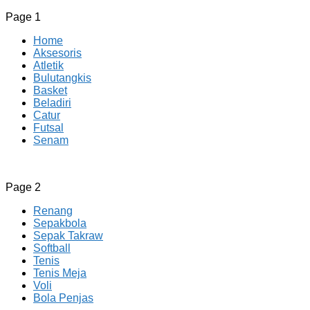
Page 1
Home
Aksesoris
Atletik
Bulutangkis
Basket
Beladiri
Catur
Futsal
Senam
CV JAYA BERSAMA Co Id
Menyediakan Semua Perlengkapan Olahraga Yang
Page 2
Lengkap, Berkualitas Dengan Harga Yang Murah
Renang
Sepakbola
Sepak Takraw
Softball
Tenis
Tenis Meja
Voli
Bola Penjas