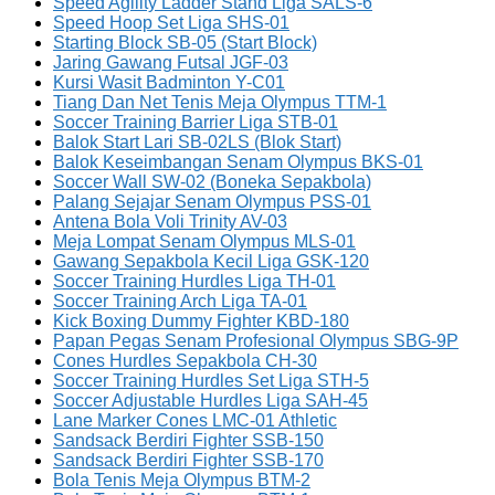
Speed Agility Ladder Stand Liga SALS-6
Speed Hoop Set Liga SHS-01
Starting Block SB-05 (Start Block)
Jaring Gawang Futsal JGF-03
Kursi Wasit Badminton Y-C01
Tiang Dan Net Tenis Meja Olympus TTM-1
Soccer Training Barrier Liga STB-01
Balok Start Lari SB-02LS (Blok Start)
Balok Keseimbangan Senam Olympus BKS-01
Soccer Wall SW-02 (Boneka Sepakbola)
Palang Sejajar Senam Olympus PSS-01
Antena Bola Voli Trinity AV-03
Meja Lompat Senam Olympus MLS-01
Gawang Sepakbola Kecil Liga GSK-120
Soccer Training Hurdles Liga TH-01
Soccer Training Arch Liga TA-01
Kick Boxing Dummy Fighter KBD-180
Papan Pegas Senam Profesional Olympus SBG-9P
Cones Hurdles Sepakbola CH-30
Soccer Training Hurdles Set Liga STH-5
Soccer Adjustable Hurdles Liga SAH-45
Lane Marker Cones LMC-01 Athletic
Sandsack Berdiri Fighter SSB-150
Sandsack Berdiri Fighter SSB-170
Bola Tenis Meja Olympus BTM-2