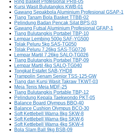
Ring Basket Profesional PRB-05
Kursi Wasit Bulutangkis KWB-01
Gawang Sepakbola Aluminium Profesional GSAP-1
Tiang Tanam Bola Basket TTBB-02
Pelindung Badan Pencak Silat BPS-03
Gawang Futsal Aluminium Profesional GFAP-1
Tiang Bulutangkis Portabel TBP-10
Lempar Lembing 500g SAF-YG500
Tolak Peluru 5kg SAS-TG050
Tolak Peluru 7.26kg SAS-TG0726
Lempar Martil 7.26kg SALQ-TG026
Tiang Bulutangkis Portabel TBP-09
Lempar Martil 4kg SALQ-TG040
Tongkat Estafet SAB-YHD8
Trampolin Senam Senior TSS-125-GW
Tiang dan Kursi Wasit Takraw TKWT-03
Meja Tenis Meja MDF-25
Tiang Bulutangkis Portable TBP-12
Pelindung Kepala Taekwondo PKT-05
Balance Board Olympus BBO-40
Balance Cushion Olympus BCO-30
Soft Kettlebell Warna 8kg SKW-8
Soft Kettlebell Warna 6kg SKW-6
Soft Kettlebell Warna 4kg SKW-4
Bola Slam Ball 9kg BSB-09