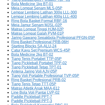
Bola Medicine 1kg BT-01
Meja Lompat Senam MLS-05P
Lempar Lembing Latihan 300g LLL-300
Lempar Lembing Latihan 400g LLL-400
Ring Bola Basket Formal RBF-16
Meja Jamur Senam MJSL-02P
Matras Lompat Tinggi HJM-02P
Matras Lompat Galah PVM-01P
Jaring Gawang Sepakbola Profesional PFGN-05P
Ring Basket Profesional PRB-06H
Starting Blocks SA-ALU-24
Catur Kayu Set Premium WCS-45P
Bola Medicine 2kg BT-02
Tiang Tenis Portabel TTP-05P
Tiang Pickleball Portabel TPP-02
Tiang Pickleball Tetap TPT-01
Antena Jaring Voli AJV-05P
Tiang Voli Portable Profesional TVP-05P
Ring Basket Profesional PRB-02
Tiang Tenis Tetap TTT-05P
Matras Atletik Anak MAA-612
Line Bola Voli Pantai LVP-02
Paddle Pickleball PPT-7
Paddle Pickleball PPT-3