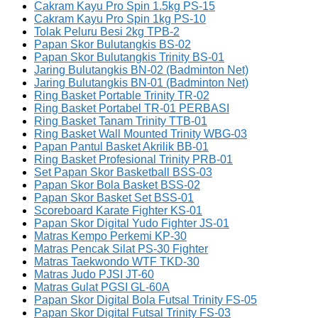
Cakram Kayu Pro Spin 1.5kg PS-15
Cakram Kayu Pro Spin 1kg PS-10
Tolak Peluru Besi 2kg TPB-2
Papan Skor Bulutangkis BS-02
Papan Skor Bulutangkis Trinity BS-01
Jaring Bulutangkis BN-02 (Badminton Net)
Jaring Bulutangkis BN-01 (Badminton Net)
Ring Basket Portable Trinity TR-02
Ring Basket Portabel TR-01 PERBASI
Ring Basket Tanam Trinity TTB-01
Ring Basket Wall Mounted Trinity WBG-03
Papan Pantul Basket Akrilik BB-01
Ring Basket Profesional Trinity PRB-01
Set Papan Skor Basketball BSS-03
Papan Skor Bola Basket BSS-02
Papan Skor Basket Set BSS-01
Scoreboard Karate Fighter KS-01
Papan Skor Digital Yudo Fighter JS-01
Matras Kempo Perkemi KP-30
Matras Pencak Silat PS-30 Fighter
Matras Taekwondo WTF TKD-30
Matras Judo PJSI JT-60
Matras Gulat PGSI GL-60A
Papan Skor Digital Bola Futsal Trinity FS-05
Papan Skor Digital Futsal Trinity FS-03