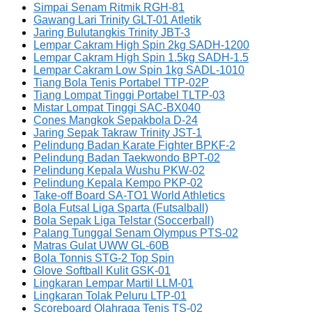
Simpai Senam Ritmik RGH-81
Gawang Lari Trinity GLT-01 Atletik
Jaring Bulutangkis Trinity JBT-3
Lempar Cakram High Spin 2kg SADH-1200
Lempar Cakram High Spin 1.5kg SADH-1.5
Lempar Cakram Low Spin 1kg SADL-1010
Tiang Bola Tenis Portabel TTP-02P
Tiang Lompat Tinggi Portabel TLTP-03
Mistar Lompat Tinggi SAC-BX040
Cones Mangkok Sepakbola D-24
Jaring Sepak Takraw Trinity JST-1
Pelindung Badan Karate Fighter BPKF-2
Pelindung Badan Taekwondo BPT-02
Pelindung Kepala Wushu PKW-02
Pelindung Kepala Kempo PKP-02
Take-off Board SA-TO1 World Athletics
Bola Futsal Liga Sparta (Futsalball)
Bola Sepak Liga Telstar (Soccerball)
Palang Tunggal Senam Olympus PTS-02
Matras Gulat UWW GL-60B
Bola Tonnis STG-2 Top Spin
Glove Softball Kulit GSK-01
Lingkaran Lempar Martil LLM-01
Lingkaran Tolak Peluru LTP-01
Scoreboard Olahraga Tenis TS-02