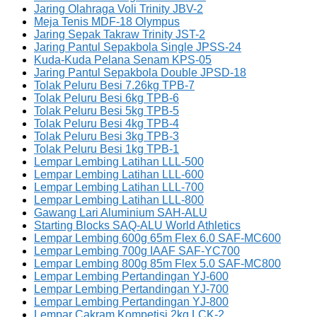
Jaring Olahraga Voli Trinity JBV-2
Meja Tenis MDF-18 Olympus
Jaring Sepak Takraw Trinity JST-2
Jaring Pantul Sepakbola Single JPSS-24
Kuda-Kuda Pelana Senam KPS-05
Jaring Pantul Sepakbola Double JPSD-18
Tolak Peluru Besi 7.26kg TPB-7
Tolak Peluru Besi 6kg TPB-6
Tolak Peluru Besi 5kg TPB-5
Tolak Peluru Besi 4kg TPB-4
Tolak Peluru Besi 3kg TPB-3
Tolak Peluru Besi 1kg TPB-1
Lempar Lembing Latihan LLL-500
Lempar Lembing Latihan LLL-600
Lempar Lembing Latihan LLL-700
Lempar Lembing Latihan LLL-800
Gawang Lari Aluminium SAH-ALU
Starting Blocks SAQ-ALU World Athletics
Lempar Lembing 600g 65m Flex 6.0 SAF-MC600
Lempar Lembing 700g IAAF SAF-YC700
Lempar Lembing 800g 85m Flex 5.0 SAF-MC800
Lempar Lembing Pertandingan YJ-600
Lempar Lembing Pertandingan YJ-700
Lempar Lembing Pertandingan YJ-800
Lempar Cakram Kompetisi 2kg LCK-2