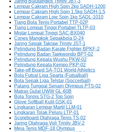
Jaring Bulutangkis Trinity JBT-3
Lempar Cakram High Spin 2kg SADH-1200
Lempar Cakram High Spin 1.5kg SADH-1.5
Lempar Cakram Low Spin 1kg SADL-1010
Tiang Bola Tenis Portabel TTP-02P
Tiang Lompat Tinggi Portabel TLTP-03
Mistar Lompat Tinggi SAC-BX040
Cones Mangkok Sepakbola D-24
Jaring Sepak Takraw Trinity JST-1
Pelindung Badan Karate Fighter BPKF-2
Pelindung Badan Taekwondo BPT-02
Pelindung Kepala Wushu PKW-02
Pelindung Kepala Kempo PKP-02
Take-off Board SA-TO1 World Athletics
Bola Futsal Liga Sparta (Futsalball)
Bola Sepak Liga Telstar (Soccerball)
Palang Tunggal Senam Olympus PTS-02
Matras Gulat UWW GL-60B
Bola Tonnis STG-2 Top Spin
Glove Softball Kulit GSK-01
Lingkaran Lempar Martil LLM-01
Lingkaran Tolak Peluru LTP-01
Scoreboard Olahraga Tenis TS-02
Jaring Olahraga Voli Trinity JBV-2
Meja Tenis MDF-18 Olympus