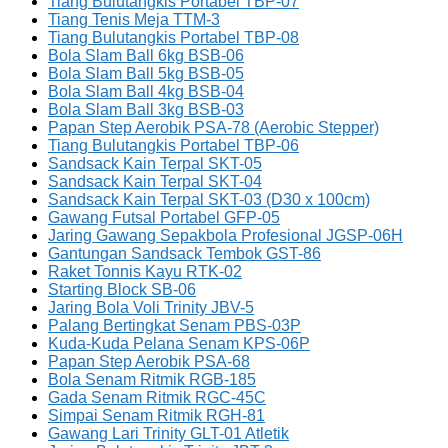
Tiang Bulutangkis Portabel TBP-07
Tiang Tenis Meja TTM-3
Tiang Bulutangkis Portabel TBP-08
Bola Slam Ball 6kg BSB-06
Bola Slam Ball 5kg BSB-05
Bola Slam Ball 4kg BSB-04
Bola Slam Ball 3kg BSB-03
Papan Step Aerobik PSA-78 (Aerobic Stepper)
Tiang Bulutangkis Portabel TBP-06
Sandsack Kain Terpal SKT-05
Sandsack Kain Terpal SKT-04
Sandsack Kain Terpal SKT-03 (D30 x 100cm)
Gawang Futsal Portabel GFP-05
Jaring Gawang Sepakbola Profesional JGSP-06H
Gantungan Sandsack Tembok GST-86
Raket Tonnis Kayu RTK-02
Starting Block SB-06
Jaring Bola Voli Trinity JBV-5
Palang Bertingkat Senam PBS-03P
Kuda-Kuda Pelana Senam KPS-06P
Papan Step Aerobik PSA-68
Bola Senam Ritmik RGB-185
Gada Senam Ritmik RGC-45C
Simpai Senam Ritmik RGH-81
Gawang Lari Trinity GLT-01 Atletik