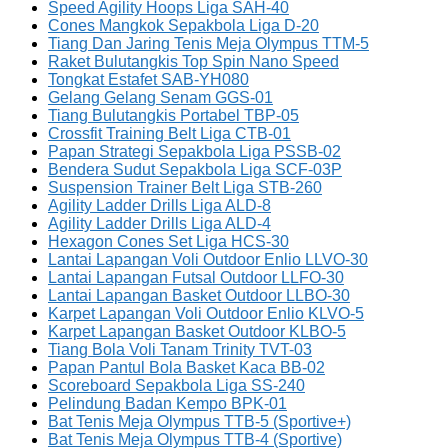
Speed Agility Hoops Liga SAH-40
Cones Mangkok Sepakbola Liga D-20
Tiang Dan Jaring Tenis Meja Olympus TTM-5
Raket Bulutangkis Top Spin Nano Speed
Tongkat Estafet SAB-YH080
Gelang Gelang Senam GGS-01
Tiang Bulutangkis Portabel TBP-05
Crossfit Training Belt Liga CTB-01
Papan Strategi Sepakbola Liga PSSB-02
Bendera Sudut Sepakbola Liga SCF-03P
Suspension Trainer Belt Liga STB-260
Agility Ladder Drills Liga ALD-8
Agility Ladder Drills Liga ALD-4
Hexagon Cones Set Liga HCS-30
Lantai Lapangan Voli Outdoor Enlio LLVO-30
Lantai Lapangan Futsal Outdoor LLFO-30
Lantai Lapangan Basket Outdoor LLBO-30
Karpet Lapangan Voli Outdoor Enlio KLVO-5
Karpet Lapangan Basket Outdoor KLBO-5
Tiang Bola Voli Tanam Trinity TVT-03
Papan Pantul Bola Basket Kaca BB-02
Scoreboard Sepakbola Liga SS-240
Pelindung Badan Kempo BPK-01
Bat Tenis Meja Olympus TTB-5 (Sportive+)
Bat Tenis Meja Olympus TTB-4 (Sportive)