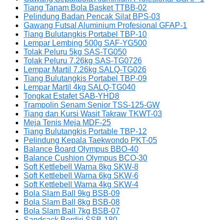
Tiang Tanam Bola Basket TTBB-02
Pelindung Badan Pencak Silat BPS-03
Gawang Futsal Aluminium Profesional GFAP-1
Tiang Bulutangkis Portabel TBP-10
Lempar Lembing 500g SAF-YG500
Tolak Peluru 5kg SAS-TG050
Tolak Peluru 7.26kg SAS-TG0726
Lempar Martil 7.26kg SALQ-TG026
Tiang Bulutangkis Portabel TBP-09
Lempar Martil 4kg SALQ-TG040
Tongkat Estafet SAB-YHD8
Trampolin Senam Senior TSS-125-GW
Tiang dan Kursi Wasit Takraw TKWT-03
Meja Tenis Meja MDF-25
Tiang Bulutangkis Portable TBP-12
Pelindung Kepala Taekwondo PKT-05
Balance Board Olympus BBO-40
Balance Cushion Olympus BCO-30
Soft Kettlebell Warna 8kg SKW-8
Soft Kettlebell Warna 6kg SKW-6
Soft Kettlebell Warna 4kg SKW-4
Bola Slam Ball 9kg BSB-09
Bola Slam Ball 8kg BSB-08
Bola Slam Ball 7kg BSB-07
Sandsack Berdiri SSB-180