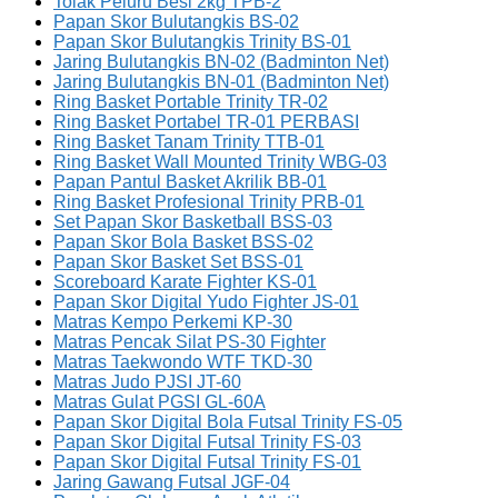
Tolak Peluru Besi 2kg TPB-2
Papan Skor Bulutangkis BS-02
Papan Skor Bulutangkis Trinity BS-01
Jaring Bulutangkis BN-02 (Badminton Net)
Jaring Bulutangkis BN-01 (Badminton Net)
Ring Basket Portable Trinity TR-02
Ring Basket Portabel TR-01 PERBASI
Ring Basket Tanam Trinity TTB-01
Ring Basket Wall Mounted Trinity WBG-03
Papan Pantul Basket Akrilik BB-01
Ring Basket Profesional Trinity PRB-01
Set Papan Skor Basketball BSS-03
Papan Skor Bola Basket BSS-02
Papan Skor Basket Set BSS-01
Scoreboard Karate Fighter KS-01
Papan Skor Digital Yudo Fighter JS-01
Matras Kempo Perkemi KP-30
Matras Pencak Silat PS-30 Fighter
Matras Taekwondo WTF TKD-30
Matras Judo PJSI JT-60
Matras Gulat PGSI GL-60A
Papan Skor Digital Bola Futsal Trinity FS-05
Papan Skor Digital Futsal Trinity FS-03
Papan Skor Digital Futsal Trinity FS-01
Jaring Gawang Futsal JGF-04