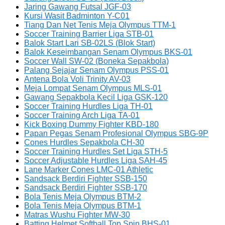
Jaring Gawang Futsal JGF-03
Kursi Wasit Badminton Y-C01
Tiang Dan Net Tenis Meja Olympus TTM-1
Soccer Training Barrier Liga STB-01
Balok Start Lari SB-02LS (Blok Start)
Balok Keseimbangan Senam Olympus BKS-01
Soccer Wall SW-02 (Boneka Sepakbola)
Palang Sejajar Senam Olympus PSS-01
Antena Bola Voli Trinity AV-03
Meja Lompat Senam Olympus MLS-01
Gawang Sepakbola Kecil Liga GSK-120
Soccer Training Hurdles Liga TH-01
Soccer Training Arch Liga TA-01
Kick Boxing Dummy Fighter KBD-180
Papan Pegas Senam Profesional Olympus SBG-9P
Cones Hurdles Sepakbola CH-30
Soccer Training Hurdles Set Liga STH-5
Soccer Adjustable Hurdles Liga SAH-45
Lane Marker Cones LMC-01 Athletic
Sandsack Berdiri Fighter SSB-150
Sandsack Berdiri Fighter SSB-170
Bola Tenis Meja Olympus BTM-2
Bola Tenis Meja Olympus BTM-1
Matras Wushu Fighter MW-30
Batting Helmet Softball Top Spin BHS-01