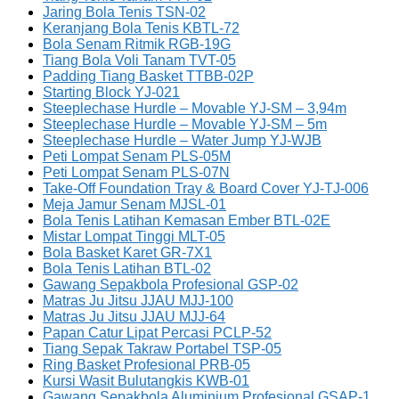
Jaring Bola Tenis TSN-02
Keranjang Bola Tenis KBTL-72
Bola Senam Ritmik RGB-19G
Tiang Bola Voli Tanam TVT-05
Padding Tiang Basket TTBB-02P
Starting Block YJ-021
Steeplechase Hurdle – Movable YJ-SM – 3,94m
Steeplechase Hurdle – Movable YJ-SM – 5m
Steeplechase Hurdle – Water Jump YJ-WJB
Peti Lompat Senam PLS-05M
Peti Lompat Senam PLS-07N
Take-Off Foundation Tray & Board Cover YJ-TJ-006
Meja Jamur Senam MJSL-01
Bola Tenis Latihan Kemasan Ember BTL-02E
Mistar Lompat Tinggi MLT-05
Bola Basket Karet GR-7X1
Bola Tenis Latihan BTL-02
Gawang Sepakbola Profesional GSP-02
Matras Ju Jitsu JJAU MJJ-100
Matras Ju Jitsu JJAU MJJ-64
Papan Catur Lipat Percasi PCLP-52
Tiang Sepak Takraw Portabel TSP-05
Ring Basket Profesional PRB-05
Kursi Wasit Bulutangkis KWB-01
Gawang Sepakbola Aluminium Profesional GSAP-1