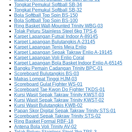
Tongkat Pemukul Softball SB-34
Tongkat Pemukul Softball SB-32
Bola Softball Top Spin BS-150
Bola Softball Top Spin BS-100
Ring Basket Wall-Mounted Trinity WBG-03
Tolak Peluru Stainless Steel 6kg TPS-6
Karpet Lapangan Futsal Indoor A-89145
Karpet Lapangan Bulutangkis A-23145
Karpet Lapangan Tenis Meja Enlio
Karpet Lapangan Sepak Takraw Enlio A-19145
Karpet Lapangan Voli Enlio Coral
Karpet Lapangan Bola Basket Indoor Enlio A-65145
Bangku Pemain Cadangan Trinity BPC-01
Scoreboard Bulutangkis BS-03
Matras Lompat Tinggi HJM-03
Scoreboard Gulat Fighter WS-01
Scoreboard Tae Kwon Do Fighter TKDS-01
Kursi Wasit Sepak Takraw Trinity KWST-03
Kursi Wasit Sepak Takraw Trinity KWST-02
Kursi Wasit Bulutangkis KWB-02
Papan Skor Digital Sepak Takraw Trinity STS-01
Scoreboard Sepak Takraw Trinity STS-02
Ring Basket Formal RBF-18
Antena Bola Voli Trinity AV-02
Tolak Peluru Stainless Steel 3kg TPS-3