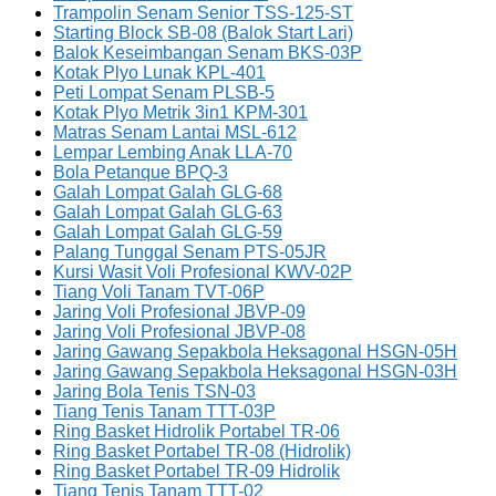
Trampolin Senam Senior TSS-125-ST
Starting Block SB-08 (Balok Start Lari)
Balok Keseimbangan Senam BKS-03P
Kotak Plyo Lunak KPL-401
Peti Lompat Senam PLSB-5
Kotak Plyo Metrik 3in1 KPM-301
Matras Senam Lantai MSL-612
Lempar Lembing Anak LLA-70
Bola Petanque BPQ-3
Galah Lompat Galah GLG-68
Galah Lompat Galah GLG-63
Galah Lompat Galah GLG-59
Palang Tunggal Senam PTS-05JR
Kursi Wasit Voli Profesional KWV-02P
Tiang Voli Tanam TVT-06P
Jaring Voli Profesional JBVP-09
Jaring Voli Profesional JBVP-08
Jaring Gawang Sepakbola Heksagonal HSGN-05H
Jaring Gawang Sepakbola Heksagonal HSGN-03H
Jaring Bola Tenis TSN-03
Tiang Tenis Tanam TTT-03P
Ring Basket Hidrolik Portabel TR-06
Ring Basket Portabel TR-08 (Hidrolik)
Ring Basket Portabel TR-09 Hidrolik
Tiang Tenis Tanam TTT-02