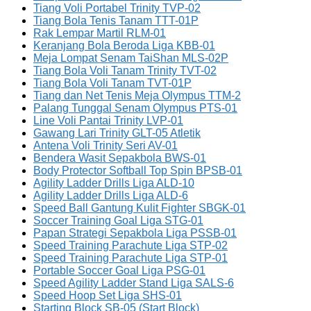
Tiang Voli Portabel Trinity TVP-02
Tiang Bola Tenis Tanam TTT-01P
Rak Lempar Martil RLM-01
Keranjang Bola Beroda Liga KBB-01
Meja Lompat Senam TaiShan MLS-02P
Tiang Bola Voli Tanam Trinity TVT-02
Tiang Bola Voli Tanam TVT-01P
Tiang dan Net Tenis Meja Olympus TTM-2
Palang Tunggal Senam Olympus PTS-01
Line Voli Pantai Trinity LVP-01
Gawang Lari Trinity GLT-05 Atletik
Antena Voli Trinity Seri AV-01
Bendera Wasit Sepakbola BWS-01
Body Protector Softball Top Spin BPSB-01
Agility Ladder Drills Liga ALD-10
Agility Ladder Drills Liga ALD-6
Speed Ball Gantung Kulit Fighter SBGK-01
Soccer Training Goal Liga STG-01
Papan Strategi Sepakbola Liga PSSB-01
Speed Training Parachute Liga STP-02
Speed Training Parachute Liga STP-01
Portable Soccer Goal Liga PSG-01
Speed Agility Ladder Stand Liga SALS-6
Speed Hoop Set Liga SHS-01
Starting Block SB-05 (Start Block)