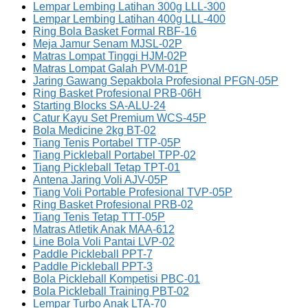
Lempar Lembing Latihan 300g LLL-300
Lempar Lembing Latihan 400g LLL-400
Ring Bola Basket Formal RBF-16
Meja Jamur Senam MJSL-02P
Matras Lompat Tinggi HJM-02P
Matras Lompat Galah PVM-01P
Jaring Gawang Sepakbola Profesional PFGN-05P
Ring Basket Profesional PRB-06H
Starting Blocks SA-ALU-24
Catur Kayu Set Premium WCS-45P
Bola Medicine 2kg BT-02
Tiang Tenis Portabel TTP-05P
Tiang Pickleball Portabel TPP-02
Tiang Pickleball Tetap TPT-01
Antena Jaring Voli AJV-05P
Tiang Voli Portable Profesional TVP-05P
Ring Basket Profesional PRB-02
Tiang Tenis Tetap TTT-05P
Matras Atletik Anak MAA-612
Line Bola Voli Pantai LVP-02
Paddle Pickleball PPT-7
Paddle Pickleball PPT-3
Bola Pickleball Kompetisi PBC-01
Bola Pickleball Training PBT-02
Lempar Turbo Anak LTA-70