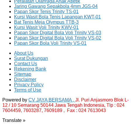
Peralatan Olahraga Anak Atletik
Jaring Gawang Sepakbola 4mm JGS-04
Papan Skor Tenis Trinity TS-01
Kursi Wasit Bola Tenis Lapangan KWT-01
Bat Tenis Meja Olympus TTB-3
Kursi Wasit Voli Trinity KWV-01
Papan Skor Digital Bola Voli Trinity VS-03
Papan Skor Digital Bola Voli Trinity VS-02
Papan Skor Bola Voli Trinity VS-01
About Us
Surat Dukungan
Contact Us
Rekening Bank
Sitemap
Disclaimer
Privacy Policy
Terms of Use
Powered by
CV JAYA BERSAMA ,
Jl. Puri Anjasmoro Blok L-
12 / 10 Semarang 50144 Jawa Tengah Indonesia,
Tlp : 024
7604459, 7603287, 7609189 , Fax : 024 7613043
Translate »