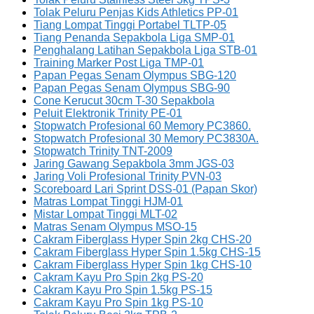
Tolak Peluru Penjas Kids Athletics PP-01
Tiang Lompat Tinggi Portabel TLTP-05
Tiang Penanda Sepakbola Liga SMP-01
Penghalang Latihan Sepakbola Liga STB-01
Training Marker Post Liga TMP-01
Papan Pegas Senam Olympus SBG-120
Papan Pegas Senam Olympus SBG-90
Cone Kerucut 30cm T-30 Sepakbola
Peluit Elektronik Trinity PE-01
Stopwatch Profesional 60 Memory PC3860.
Stopwatch Profesional 30 Memory PC3830A.
Stopwatch Trinity TNT-2009
Jaring Gawang Sepakbola 3mm JGS-03
Jaring Voli Profesional Trinity PVN-03
Scoreboard Lari Sprint DSS-01 (Papan Skor)
Matras Lompat Tinggi HJM-01
Mistar Lompat Tinggi MLT-02
Matras Senam Olympus MSO-15
Cakram Fiberglass Hyper Spin 2kg CHS-20
Cakram Fiberglass Hyper Spin 1.5kg CHS-15
Cakram Fiberglass Hyper Spin 1kg CHS-10
Cakram Kayu Pro Spin 2kg PS-20
Cakram Kayu Pro Spin 1.5kg PS-15
Cakram Kayu Pro Spin 1kg PS-10