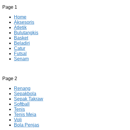
Page 1
Home
Aksesoris
Atletik
Bulutangkis
Basket
Beladiri
Catur
Futsal
Senam
CV JAYA BERSAMA Co Id
Menyediakan Semua Perlengkapan Olahraga Yang
Page 2
Lengkap, Berkualitas Dengan Harga Yang Murah
Renang
Sepakbola
Sepak Takraw
Softball
Tenis
Tenis Meja
Voli
Bola Penjas