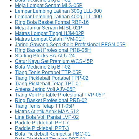
Meja Lompat Senam MLS-05P
Lempar Lembing Latihan 300g LLL-300
Lempar Lembing Latihan 400g LLL-400
Ring Bola Basket Formal RBF-16
Meja Jamur Senam MJSL-02P
Matras Lompat Tinggi HJM-02P
Matras Lompat Galah PVM-01P
Jaring Gawang Sepakbola Profesional PFGN-05P
Ring Basket Profesional PRB-06H
Starting Blocks SA-ALU-24
Catur Kayu Set Premium WCS-45P
Bola Medicine 2kg BT-02
Tiang Tenis Portabel TTP-05P
Tiang Pickleball Portabel TPP-02
Tiang Pickleball Tetap TPT-01
Antena Jaring Voli AJV-05P
Tiang Voli Portable Profesional TVP-05P
Ring Basket Profesional PRB-02
Tiang Tenis Tetap TTT-05P
Matras Atletik Anak MAA-612
Line Bola Voli Pantai LVP-02
Paddle Pickleball PPT-7
Paddle Pickleball PPT-3
Bola Pickleball Kompetisi PBC-01