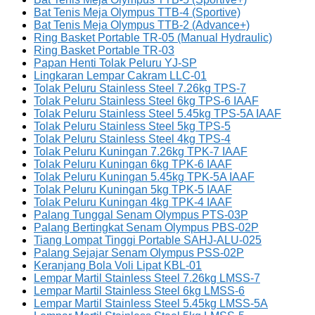
Bat Tenis Meja Olympus TTB-4 (Sportive)
Bat Tenis Meja Olympus TTB-2 (Advance+)
Ring Basket Portable TR-05 (Manual Hydraulic)
Ring Basket Portable TR-03
Papan Henti Tolak Peluru YJ-SP
Lingkaran Lempar Cakram LLC-01
Tolak Peluru Stainless Steel 7.26kg TPS-7
Tolak Peluru Stainless Steel 6kg TPS-6 IAAF
Tolak Peluru Stainless Steel 5.45kg TPS-5A IAAF
Tolak Peluru Stainless Steel 5kg TPS-5
Tolak Peluru Stainless Steel 4kg TPS-4
Tolak Peluru Kuningan 7.26kg TPK-7 IAAF
Tolak Peluru Kuningan 6kg TPK-6 IAAF
Tolak Peluru Kuningan 5.45kg TPK-5A IAAF
Tolak Peluru Kuningan 5kg TPK-5 IAAF
Tolak Peluru Kuningan 4kg TPK-4 IAAF
Palang Tunggal Senam Olympus PTS-03P
Palang Bertingkat Senam Olympus PBS-02P
Tiang Lompat Tinggi Portable SAHJ-ALU-025
Palang Sejajar Senam Olympus PSS-02P
Keranjang Bola Voli Lipat KBL-01
Lempar Martil Stainless Steel 7.26kg LMSS-7
Lempar Martil Stainless Steel 6kg LMSS-6
Lempar Martil Stainless Steel 5.45kg LMSS-5A