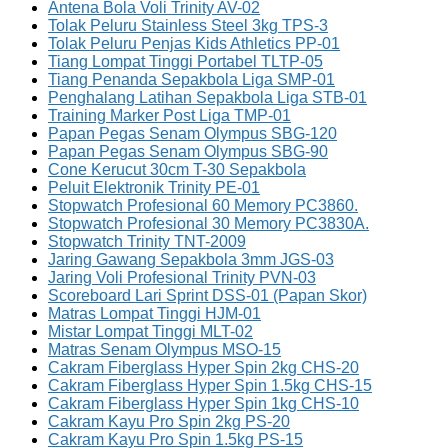
Antena Bola Voli Trinity AV-02
Tolak Peluru Stainless Steel 3kg TPS-3
Tolak Peluru Penjas Kids Athletics PP-01
Tiang Lompat Tinggi Portabel TLTP-05
Tiang Penanda Sepakbola Liga SMP-01
Penghalang Latihan Sepakbola Liga STB-01
Training Marker Post Liga TMP-01
Papan Pegas Senam Olympus SBG-120
Papan Pegas Senam Olympus SBG-90
Cone Kerucut 30cm T-30 Sepakbola
Peluit Elektronik Trinity PE-01
Stopwatch Profesional 60 Memory PC3860.
Stopwatch Profesional 30 Memory PC3830A.
Stopwatch Trinity TNT-2009
Jaring Gawang Sepakbola 3mm JGS-03
Jaring Voli Profesional Trinity PVN-03
Scoreboard Lari Sprint DSS-01 (Papan Skor)
Matras Lompat Tinggi HJM-01
Mistar Lompat Tinggi MLT-02
Matras Senam Olympus MSO-15
Cakram Fiberglass Hyper Spin 2kg CHS-20
Cakram Fiberglass Hyper Spin 1.5kg CHS-15
Cakram Fiberglass Hyper Spin 1kg CHS-10
Cakram Kayu Pro Spin 2kg PS-20
Cakram Kayu Pro Spin 1.5kg PS-15