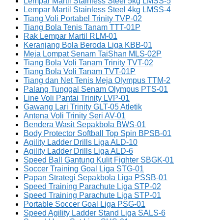
Lempar Martil Stainless Steel 5kg LMSS-5
Lempar Martil Stainless Steel 4kg LMSS-4
Tiang Voli Portabel Trinity TVP-02
Tiang Bola Tenis Tanam TTT-01P
Rak Lempar Martil RLM-01
Keranjang Bola Beroda Liga KBB-01
Meja Lompat Senam TaiShan MLS-02P
Tiang Bola Voli Tanam Trinity TVT-02
Tiang Bola Voli Tanam TVT-01P
Tiang dan Net Tenis Meja Olympus TTM-2
Palang Tunggal Senam Olympus PTS-01
Line Voli Pantai Trinity LVP-01
Gawang Lari Trinity GLT-05 Atletik
Antena Voli Trinity Seri AV-01
Bendera Wasit Sepakbola BWS-01
Body Protector Softball Top Spin BPSB-01
Agility Ladder Drills Liga ALD-10
Agility Ladder Drills Liga ALD-6
Speed Ball Gantung Kulit Fighter SBGK-01
Soccer Training Goal Liga STG-01
Papan Strategi Sepakbola Liga PSSB-01
Speed Training Parachute Liga STP-02
Speed Training Parachute Liga STP-01
Portable Soccer Goal Liga PSG-01
Speed Agility Ladder Stand Liga SALS-6