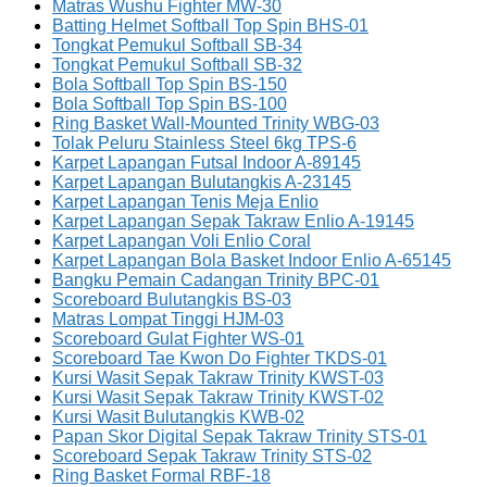
Matras Wushu Fighter MW-30
Batting Helmet Softball Top Spin BHS-01
Tongkat Pemukul Softball SB-34
Tongkat Pemukul Softball SB-32
Bola Softball Top Spin BS-150
Bola Softball Top Spin BS-100
Ring Basket Wall-Mounted Trinity WBG-03
Tolak Peluru Stainless Steel 6kg TPS-6
Karpet Lapangan Futsal Indoor A-89145
Karpet Lapangan Bulutangkis A-23145
Karpet Lapangan Tenis Meja Enlio
Karpet Lapangan Sepak Takraw Enlio A-19145
Karpet Lapangan Voli Enlio Coral
Karpet Lapangan Bola Basket Indoor Enlio A-65145
Bangku Pemain Cadangan Trinity BPC-01
Scoreboard Bulutangkis BS-03
Matras Lompat Tinggi HJM-03
Scoreboard Gulat Fighter WS-01
Scoreboard Tae Kwon Do Fighter TKDS-01
Kursi Wasit Sepak Takraw Trinity KWST-03
Kursi Wasit Sepak Takraw Trinity KWST-02
Kursi Wasit Bulutangkis KWB-02
Papan Skor Digital Sepak Takraw Trinity STS-01
Scoreboard Sepak Takraw Trinity STS-02
Ring Basket Formal RBF-18