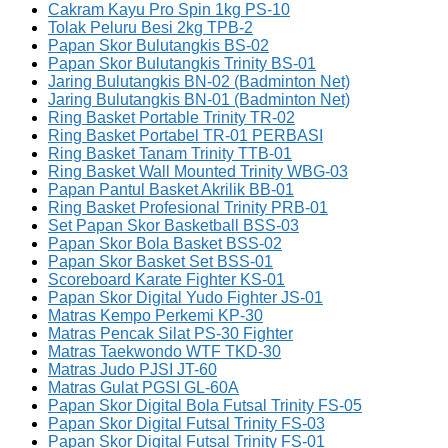
Cakram Kayu Pro Spin 1kg PS-10
Tolak Peluru Besi 2kg TPB-2
Papan Skor Bulutangkis BS-02
Papan Skor Bulutangkis Trinity BS-01
Jaring Bulutangkis BN-02 (Badminton Net)
Jaring Bulutangkis BN-01 (Badminton Net)
Ring Basket Portable Trinity TR-02
Ring Basket Portabel TR-01 PERBASI
Ring Basket Tanam Trinity TTB-01
Ring Basket Wall Mounted Trinity WBG-03
Papan Pantul Basket Akrilik BB-01
Ring Basket Profesional Trinity PRB-01
Set Papan Skor Basketball BSS-03
Papan Skor Bola Basket BSS-02
Papan Skor Basket Set BSS-01
Scoreboard Karate Fighter KS-01
Papan Skor Digital Yudo Fighter JS-01
Matras Kempo Perkemi KP-30
Matras Pencak Silat PS-30 Fighter
Matras Taekwondo WTF TKD-30
Matras Judo PJSI JT-60
Matras Gulat PGSI GL-60A
Papan Skor Digital Bola Futsal Trinity FS-05
Papan Skor Digital Futsal Trinity FS-03
Papan Skor Digital Futsal Trinity FS-01