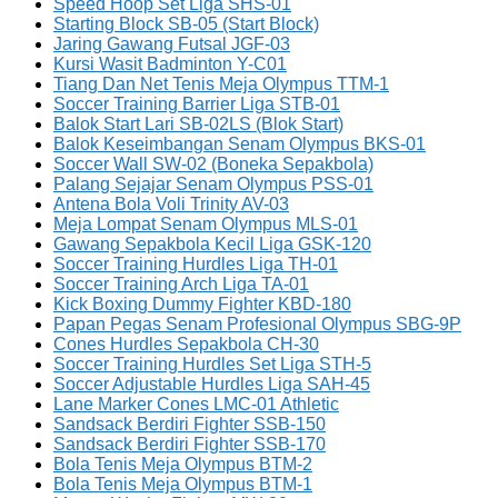
Speed Hoop Set Liga SHS-01
Starting Block SB-05 (Start Block)
Jaring Gawang Futsal JGF-03
Kursi Wasit Badminton Y-C01
Tiang Dan Net Tenis Meja Olympus TTM-1
Soccer Training Barrier Liga STB-01
Balok Start Lari SB-02LS (Blok Start)
Balok Keseimbangan Senam Olympus BKS-01
Soccer Wall SW-02 (Boneka Sepakbola)
Palang Sejajar Senam Olympus PSS-01
Antena Bola Voli Trinity AV-03
Meja Lompat Senam Olympus MLS-01
Gawang Sepakbola Kecil Liga GSK-120
Soccer Training Hurdles Liga TH-01
Soccer Training Arch Liga TA-01
Kick Boxing Dummy Fighter KBD-180
Papan Pegas Senam Profesional Olympus SBG-9P
Cones Hurdles Sepakbola CH-30
Soccer Training Hurdles Set Liga STH-5
Soccer Adjustable Hurdles Liga SAH-45
Lane Marker Cones LMC-01 Athletic
Sandsack Berdiri Fighter SSB-150
Sandsack Berdiri Fighter SSB-170
Bola Tenis Meja Olympus BTM-2
Bola Tenis Meja Olympus BTM-1