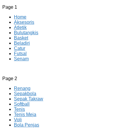
Page 1
Home
Aksesoris
Atletik
Bulutangkis
Basket
Beladiri
Catur
Futsal
Senam
CV JAYA BERSAMA Co Id
Menyediakan Semua Perlengkapan Olahraga Yang
Page 2
Lengkap, Berkualitas Dengan Harga Yang Murah
Renang
Sepakbola
Sepak Takraw
Softball
Tenis
Tenis Meja
Voli
Bola Penjas