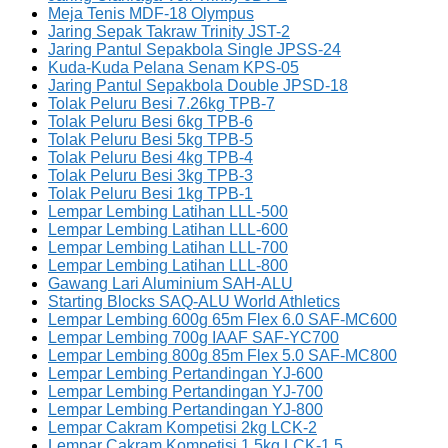
Meja Tenis MDF-18 Olympus
Jaring Sepak Takraw Trinity JST-2
Jaring Pantul Sepakbola Single JPSS-24
Kuda-Kuda Pelana Senam KPS-05
Jaring Pantul Sepakbola Double JPSD-18
Tolak Peluru Besi 7.26kg TPB-7
Tolak Peluru Besi 6kg TPB-6
Tolak Peluru Besi 5kg TPB-5
Tolak Peluru Besi 4kg TPB-4
Tolak Peluru Besi 3kg TPB-3
Tolak Peluru Besi 1kg TPB-1
Lempar Lembing Latihan LLL-500
Lempar Lembing Latihan LLL-600
Lempar Lembing Latihan LLL-700
Lempar Lembing Latihan LLL-800
Gawang Lari Aluminium SAH-ALU
Starting Blocks SAQ-ALU World Athletics
Lempar Lembing 600g 65m Flex 6.0 SAF-MC600
Lempar Lembing 700g IAAF SAF-YC700
Lempar Lembing 800g 85m Flex 5.0 SAF-MC800
Lempar Lembing Pertandingan YJ-600
Lempar Lembing Pertandingan YJ-700
Lempar Lembing Pertandingan YJ-800
Lempar Cakram Kompetisi 2kg LCK-2
Lempar Cakram Kompetisi 1.5kg LCK-1.5