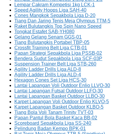
Lempar Cakram Kompetisi 1kg LCK-1
Speed Agility Hoops Liga SAH-40
Cones Mangkok Sepakbola Liga D-20
Tiang Dan Jaring Tenis Meja Olympus TTM-5
Raket Bulutangkis Top Spin Nano Speed
Tongkat Estafet SAB-YH080
Gelang Gelang Senam GGS-01
Tiang Bulutangkis Portabel TBP-05
Crossfit Training Belt Liga CTB-01
Papan Strategi Sepakbola Liga PSSB-02
Bendera Sudut Sepakbola Liga SCF-03P
Suspension Trainer Belt Liga STB-260
Agility Ladder Drills Liga ALD-8
Agility Ladder Drills Liga ALD-4
Hexagon Cones Set Liga HCS-30
Lantai Lapangan Voli Outdoor Enlio LLVO-30
Lantai Lapangan Futsal Outdoor LLFO-30
Lantai Lapangan Basket Outdoor LLBO-30
Karpet Lapangan Voli Outdoor Enlio KLVO-5
Karpet Lapangan Basket Outdoor KLBO-5
Tiang Bola Voli Tanam Trinity TVT-03
Papan Pantul Bola Basket Kaca BB-02
Scoreboard Sepakbola Liga SS-240
Pelindung Badan Kempo BPK-01
Bat Tenis Meja Olympus TTB-5 (Sportive+)