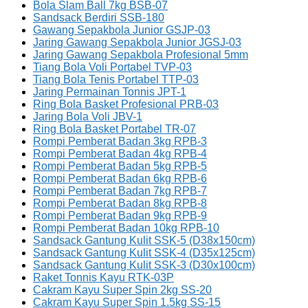
Bola Slam Ball 7kg BSB-07
Sandsack Berdiri SSB-180
Gawang Sepakbola Junior GSJP-03
Jaring Gawang Sepakbola Junior JGSJ-03
Jaring Gawang Sepakbola Profesional 5mm
Tiang Bola Voli Portabel TVP-03
Tiang Bola Tenis Portabel TTP-03
Jaring Permainan Tonnis JPT-1
Ring Bola Basket Profesional PRB-03
Jaring Bola Voli JBV-1
Ring Bola Basket Portabel TR-07
Rompi Pemberat Badan 3kg RPB-3
Rompi Pemberat Badan 4kg RPB-4
Rompi Pemberat Badan 5kg RPB-5
Rompi Pemberat Badan 6kg RPB-6
Rompi Pemberat Badan 7kg RPB-7
Rompi Pemberat Badan 8kg RPB-8
Rompi Pemberat Badan 9kg RPB-9
Rompi Pemberat Badan 10kg RPB-10
Sandsack Gantung Kulit SSK-5 (D38x150cm)
Sandsack Gantung Kulit SSK-4 (D35x125cm)
Sandsack Gantung Kulit SSK-3 (D30x100cm)
Raket Tonnis Kayu RTK-03P
Cakram Kayu Super Spin 2kg SS-20
Cakram Kayu Super Spin 1.5kg SS-15