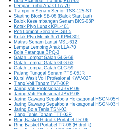
Bola Pickleball Training PBT-02
Lempar Turbo Anak LTA-70
Trampolin Senam Senior TSS-125-ST
Starting Block SB-08 (Balok Start Lari)
Balok Keseimbangan Senam BKS-03P
Kotak Plyo Lunak KPL-401
Peti Lompat Senam PLSB-5
Kotak Plyo Metrik 3in1 KPM-301
Matras Senam Lantai MSL-612
Lempar Lembing Anak LLA-70
Bola Petanque BPQ-3
Galah Lompat Galah GLG-68
Galah Lompat Galah GLG-63
Galah Lompat Galah GLG-59
Palang Tunggal Senam PTS-05JR
Kursi Wasit Voli Profesional KWV-02P
Tiang Voli Tanam TVT-06P
Jaring Voli Profesional JBVP-09
Jaring Voli Profesional JBVP-08
Jaring Gawang Sepakbola Heksagonal HSGN-05H
Jaring Gawang Sepakbola Heksagonal HSGN-03H
Jaring Bola Tenis TSN-03
Tiang Tenis Tanam TTT-03P
Ring Basket Hidrolik Portabel TR-06
Ring Basket Portabel TR-08 (Hidrolik)