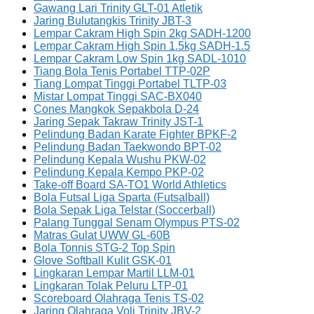
Gawang Lari Trinity GLT-01 Atletik
Jaring Bulutangkis Trinity JBT-3
Lempar Cakram High Spin 2kg SADH-1200
Lempar Cakram High Spin 1.5kg SADH-1.5
Lempar Cakram Low Spin 1kg SADL-1010
Tiang Bola Tenis Portabel TTP-02P
Tiang Lompat Tinggi Portabel TLTP-03
Mistar Lompat Tinggi SAC-BX040
Cones Mangkok Sepakbola D-24
Jaring Sepak Takraw Trinity JST-1
Pelindung Badan Karate Fighter BPKF-2
Pelindung Badan Taekwondo BPT-02
Pelindung Kepala Wushu PKW-02
Pelindung Kepala Kempo PKP-02
Take-off Board SA-TO1 World Athletics
Bola Futsal Liga Sparta (Futsalball)
Bola Sepak Liga Telstar (Soccerball)
Palang Tunggal Senam Olympus PTS-02
Matras Gulat UWW GL-60B
Bola Tonnis STG-2 Top Spin
Glove Softball Kulit GSK-01
Lingkaran Lempar Martil LLM-01
Lingkaran Tolak Peluru LTP-01
Scoreboard Olahraga Tenis TS-02
Jaring Olahraga Voli Trinity JBV-2