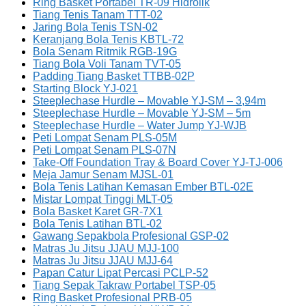
Ring Basket Portabel TR-09 Hidrolik
Tiang Tenis Tanam TTT-02
Jaring Bola Tenis TSN-02
Keranjang Bola Tenis KBTL-72
Bola Senam Ritmik RGB-19G
Tiang Bola Voli Tanam TVT-05
Padding Tiang Basket TTBB-02P
Starting Block YJ-021
Steeplechase Hurdle – Movable YJ-SM – 3,94m
Steeplechase Hurdle – Movable YJ-SM – 5m
Steeplechase Hurdle – Water Jump YJ-WJB
Peti Lompat Senam PLS-05M
Peti Lompat Senam PLS-07N
Take-Off Foundation Tray & Board Cover YJ-TJ-006
Meja Jamur Senam MJSL-01
Bola Tenis Latihan Kemasan Ember BTL-02E
Mistar Lompat Tinggi MLT-05
Bola Basket Karet GR-7X1
Bola Tenis Latihan BTL-02
Gawang Sepakbola Profesional GSP-02
Matras Ju Jitsu JJAU MJJ-100
Matras Ju Jitsu JJAU MJJ-64
Papan Catur Lipat Percasi PCLP-52
Tiang Sepak Takraw Portabel TSP-05
Ring Basket Profesional PRB-05