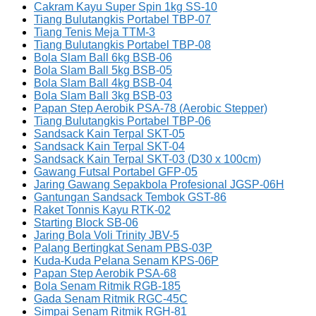
Cakram Kayu Super Spin 1kg SS-10
Tiang Bulutangkis Portabel TBP-07
Tiang Tenis Meja TTM-3
Tiang Bulutangkis Portabel TBP-08
Bola Slam Ball 6kg BSB-06
Bola Slam Ball 5kg BSB-05
Bola Slam Ball 4kg BSB-04
Bola Slam Ball 3kg BSB-03
Papan Step Aerobik PSA-78 (Aerobic Stepper)
Tiang Bulutangkis Portabel TBP-06
Sandsack Kain Terpal SKT-05
Sandsack Kain Terpal SKT-04
Sandsack Kain Terpal SKT-03 (D30 x 100cm)
Gawang Futsal Portabel GFP-05
Jaring Gawang Sepakbola Profesional JGSP-06H
Gantungan Sandsack Tembok GST-86
Raket Tonnis Kayu RTK-02
Starting Block SB-06
Jaring Bola Voli Trinity JBV-5
Palang Bertingkat Senam PBS-03P
Kuda-Kuda Pelana Senam KPS-06P
Papan Step Aerobik PSA-68
Bola Senam Ritmik RGB-185
Gada Senam Ritmik RGC-45C
Simpai Senam Ritmik RGH-81