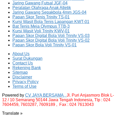
Jaring Gawang Futsal JGF-04
Peralatan Olahraga Anak Atletik
Jaring Gawang Sepakbola 4mm JGS-04
Papan Skor Tenis Trinity TS-01
Kursi Wasit Bola Tenis Lapangan KWT-01
Bat Tenis Meja Olympus TTB-3
Kursi Wasit Voli Trinity KWV-01
Papan Skor Digital Bola Voli Trinity VS-03
Papan Skor Digital Bola Voli Trinity VS-02
Papan Skor Bola Voli Trinity VS-01
About Us
Surat Dukungan
Contact Us
Rekening Bank
Sitemap
Disclaimer
Privacy Policy
Terms of Use
Powered by
CV JAYA BERSAMA ,
Jl. Puri Anjasmoro Blok L-
12 / 10 Semarang 50144 Jawa Tengah Indonesia,
Tlp : 024
7604459, 7603287, 7609189 , Fax : 024 7613043
Translate »