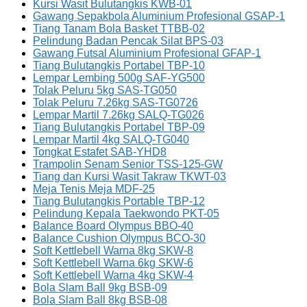
Kursi Wasit Bulutangkis KWB-01
Gawang Sepakbola Aluminium Profesional GSAP-1
Tiang Tanam Bola Basket TTBB-02
Pelindung Badan Pencak Silat BPS-03
Gawang Futsal Aluminium Profesional GFAP-1
Tiang Bulutangkis Portabel TBP-10
Lempar Lembing 500g SAF-YG500
Tolak Peluru 5kg SAS-TG050
Tolak Peluru 7.26kg SAS-TG0726
Lempar Martil 7.26kg SALQ-TG026
Tiang Bulutangkis Portabel TBP-09
Lempar Martil 4kg SALQ-TG040
Tongkat Estafet SAB-YHD8
Trampolin Senam Senior TSS-125-GW
Tiang dan Kursi Wasit Takraw TKWT-03
Meja Tenis Meja MDF-25
Tiang Bulutangkis Portable TBP-12
Pelindung Kepala Taekwondo PKT-05
Balance Board Olympus BBO-40
Balance Cushion Olympus BCO-30
Soft Kettlebell Warna 8kg SKW-8
Soft Kettlebell Warna 6kg SKW-6
Soft Kettlebell Warna 4kg SKW-4
Bola Slam Ball 9kg BSB-09
Bola Slam Ball 8kg BSB-08