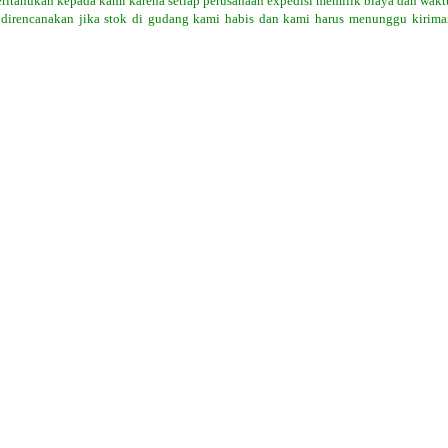
eritahukan kepada kami karena setiap perusahaan expedisi memilik biaya dan wakt
 direncanakan jika stok di gudang kami habis dan kami harus menunggu kiriman