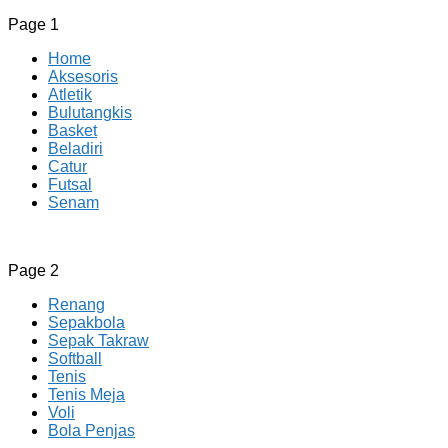
Page 1
Home
Aksesoris
Atletik
Bulutangkis
Basket
Beladiri
Catur
Futsal
Senam
CV JAYA BERSAMA Co Id
Menyediakan Semua Perlengkapan Olahraga Yang Lengkap, 
Page 2
Renang
Sepakbola
Sepak Takraw
Softball
Tenis
Tenis Meja
Voli
Bola Penjas