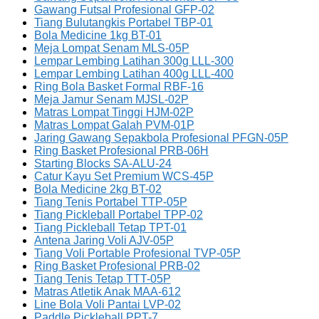
Gawang Futsal Profesional GFP-02
Tiang Bulutangkis Portabel TBP-01
Bola Medicine 1kg BT-01
Meja Lompat Senam MLS-05P
Lempar Lembing Latihan 300g LLL-300
Lempar Lembing Latihan 400g LLL-400
Ring Bola Basket Formal RBF-16
Meja Jamur Senam MJSL-02P
Matras Lompat Tinggi HJM-02P
Matras Lompat Galah PVM-01P
Jaring Gawang Sepakbola Profesional PFGN-05P
Ring Basket Profesional PRB-06H
Starting Blocks SA-ALU-24
Catur Kayu Set Premium WCS-45P
Bola Medicine 2kg BT-02
Tiang Tenis Portabel TTP-05P
Tiang Pickleball Portabel TPP-02
Tiang Pickleball Tetap TPT-01
Antena Jaring Voli AJV-05P
Tiang Voli Portable Profesional TVP-05P
Ring Basket Profesional PRB-02
Tiang Tenis Tetap TTT-05P
Matras Atletik Anak MAA-612
Line Bola Voli Pantai LVP-02
Paddle Pickleball PPT-7