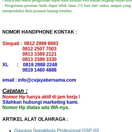
- Biaya dan waktu pengiriman dapat kami ketahui bila alamat lengkap sudah dib
- Pengiriman pesanan Anda dapat lebih lama 2-5 hari dari waktu sampai yang
memproduksi dulu pesanan barang tersebut.
NOMOR HANDPHONE KONTAK :
Simpati : 0812 2999 6693
0812 2507 7003
0813 3389 2121
0813 3389 3330
XL : 0819 2888 2248
0819 1460 4888
email : info@cvjayabersama.com
Catatan :
Nomor Hp hanya aktif di jam kerja !
Silahkan hubungi marketing kami.
Nomor Hp diatas ada WA-nya.
ARTIKEL ALAT OLAHRAGA :
Gawang Sepakbola Profesional GSP-03