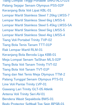
Tiang Lompat Tinggi Portable SAHJ-ALU-025
Palang Sejajar Senam Olympus PSS-02P
Keranjang Bola Voli Lipat KBL-01
Lempar Martil Stainless Steel 7.26kg LMSS-7
Lempar Martil Stainless Steel 6kg LMSS-6
Lempar Martil Stainless Steel 5.45kg LMSS-5A
Lempar Martil Stainless Steel 5kg LMSS-5
Lempar Martil Stainless Steel 4kg LMSS-4
Tiang Voli Portabel Trinity TVP-02
Tiang Bola Tenis Tanam TTT-01P
Rak Lempar Martil RLM-01
Keranjang Bola Beroda Liga KBB-01
Meja Lompat Senam TaiShan MLS-02P
Tiang Bola Voli Tanam Trinity TVT-02
Tiang Bola Voli Tanam TVT-01P
Tiang dan Net Tenis Meja Olympus TTM-2
Palang Tunggal Senam Olympus PTS-01
Line Voli Pantai Trinity LVP-01
Gawang Lari Trinity GLT-05 Atletik
Antena Voli Trinity Seri AV-01
Bendera Wasit Sepakbola BWS-01
Body Protector Softball Top Spin BPSB-01