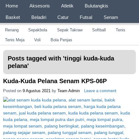
Page 1
Home
Aksesoris
Atletik
Bulutangkis
Basket
Beladiri
Catur
Futsal
Senam
Page 2
Renang
Sepakbola
Sepak Takraw
Softball
Tenis
CV JAYA BERSAMA Co Id
Menyediakan Semua Perlengkapan Olahraga Yang
Lengkap, Berkualitas Dengan Harga Yang Murah
Tenis Meja
Voli
Bola Penjas
Posts tagged with '
tinggi kuda-kuda
pelana
'
Kuda-Kuda Pelana Senam KPS-06P
Posted on
9 Agustus 2021
by
Team Admin
Leave a comment