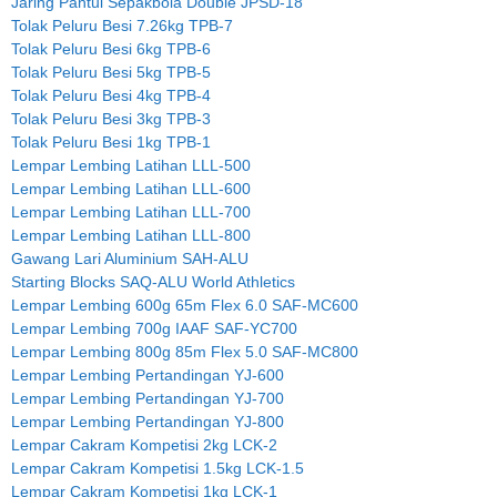
Jaring Pantul Sepakbola Double JPSD-18
Tolak Peluru Besi 7.26kg TPB-7
Tolak Peluru Besi 6kg TPB-6
Tolak Peluru Besi 5kg TPB-5
Tolak Peluru Besi 4kg TPB-4
Tolak Peluru Besi 3kg TPB-3
Tolak Peluru Besi 1kg TPB-1
Lempar Lembing Latihan LLL-500
Lempar Lembing Latihan LLL-600
Lempar Lembing Latihan LLL-700
Lempar Lembing Latihan LLL-800
Gawang Lari Aluminium SAH-ALU
Starting Blocks SAQ-ALU World Athletics
Lempar Lembing 600g 65m Flex 6.0 SAF-MC600
Lempar Lembing 700g IAAF SAF-YC700
Lempar Lembing 800g 85m Flex 5.0 SAF-MC800
Lempar Lembing Pertandingan YJ-600
Lempar Lembing Pertandingan YJ-700
Lempar Lembing Pertandingan YJ-800
Lempar Cakram Kompetisi 2kg LCK-2
Lempar Cakram Kompetisi 1.5kg LCK-1.5
Lempar Cakram Kompetisi 1kg LCK-1