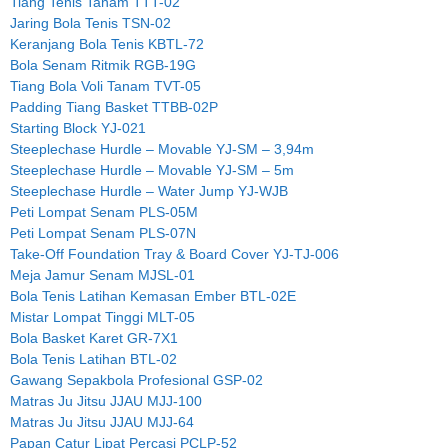
Tiang Tenis Tanam TTT-02
Jaring Bola Tenis TSN-02
Keranjang Bola Tenis KBTL-72
Bola Senam Ritmik RGB-19G
Tiang Bola Voli Tanam TVT-05
Padding Tiang Basket TTBB-02P
Starting Block YJ-021
Steeplechase Hurdle – Movable YJ-SM – 3,94m
Steeplechase Hurdle – Movable YJ-SM – 5m
Steeplechase Hurdle – Water Jump YJ-WJB
Peti Lompat Senam PLS-05M
Peti Lompat Senam PLS-07N
Take-Off Foundation Tray & Board Cover YJ-TJ-006
Meja Jamur Senam MJSL-01
Bola Tenis Latihan Kemasan Ember BTL-02E
Mistar Lompat Tinggi MLT-05
Bola Basket Karet GR-7X1
Bola Tenis Latihan BTL-02
Gawang Sepakbola Profesional GSP-02
Matras Ju Jitsu JJAU MJJ-100
Matras Ju Jitsu JJAU MJJ-64
Papan Catur Lipat Percasi PCLP-52