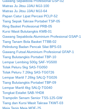
Gawang Sepakbola Profesional GSP-02
Matras Ju Jitsu JJAU MJJ-100
Matras Ju Jitsu JJAU MJJ-64
Papan Catur Lipat Percasi PCLP-52
Tiang Sepak Takraw Portabel TSP-05
Ring Basket Profesional PRB-05
Kursi Wasit Bulutangkis KWB-01
Gawang Sepakbola Aluminium Profesional GSAP-1
Tiang Tanam Bola Basket TTBB-02
Pelindung Badan Pencak Silat BPS-03
Gawang Futsal Aluminium Profesional GFAP-1
Tiang Bulutangkis Portabel TBP-10
Lempar Lembing 500g SAF-YG500
Tolak Peluru 5kg SAS-TG050
Tolak Peluru 7.26kg SAS-TG0726
Lempar Martil 7.26kg SALQ-TG026
Tiang Bulutangkis Portabel TBP-09
Lempar Martil 4kg SALQ-TG040
Tongkat Estafet SAB-YHD8
Trampolin Senam Senior TSS-125-GW
Tiang dan Kursi Wasit Takraw TKWT-03
Meja Tenis Meja MDF-25