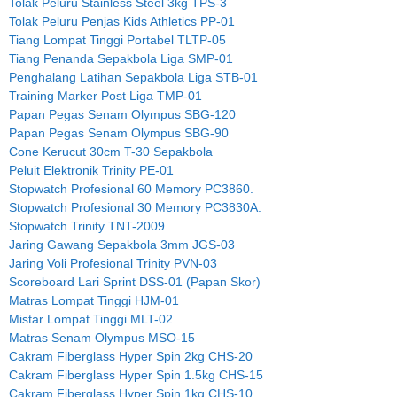
Tolak Peluru Stainless Steel 3kg TPS-3
Tolak Peluru Penjas Kids Athletics PP-01
Tiang Lompat Tinggi Portabel TLTP-05
Tiang Penanda Sepakbola Liga SMP-01
Penghalang Latihan Sepakbola Liga STB-01
Training Marker Post Liga TMP-01
Papan Pegas Senam Olympus SBG-120
Papan Pegas Senam Olympus SBG-90
Cone Kerucut 30cm T-30 Sepakbola
Peluit Elektronik Trinity PE-01
Stopwatch Profesional 60 Memory PC3860.
Stopwatch Profesional 30 Memory PC3830A.
Stopwatch Trinity TNT-2009
Jaring Gawang Sepakbola 3mm JGS-03
Jaring Voli Profesional Trinity PVN-03
Scoreboard Lari Sprint DSS-01 (Papan Skor)
Matras Lompat Tinggi HJM-01
Mistar Lompat Tinggi MLT-02
Matras Senam Olympus MSO-15
Cakram Fiberglass Hyper Spin 2kg CHS-20
Cakram Fiberglass Hyper Spin 1.5kg CHS-15
Cakram Fiberglass Hyper Spin 1kg CHS-10