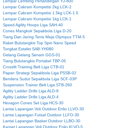
Lempar Lembing Pertandingan YJ-800
Lempar Cakram Kompetisi 2kg LCK-2
Lempar Cakram Kompetisi 1.5kg LCK-1.5
Lempar Cakram Kompetisi 1kg LCK-1
Speed Agility Hoops Liga SAH-40
Cones Mangkok Sepakbola Liga D-20
Tiang Dan Jaring Tenis Meja Olympus TTM-5
Raket Bulutangkis Top Spin Nano Speed
Tongkat Estafet SAB-YH080
Gelang Gelang Senam GGS-01
Tiang Bulutangkis Portabel TBP-05
Crossfit Training Belt Liga CTB-01
Papan Strategi Sepakbola Liga PSSB-02
Bendera Sudut Sepakbola Liga SCF-03P
Suspension Trainer Belt Liga STB-260
Agility Ladder Drills Liga ALD-8
Agility Ladder Drills Liga ALD-4
Hexagon Cones Set Liga HCS-30
Lantai Lapangan Voli Outdoor Enlio LLVO-30
Lantai Lapangan Futsal Outdoor LLFO-30
Lantai Lapangan Basket Outdoor LLBO-30
Karpet Lapangan Voli Outdoor Enlio KLVO-5