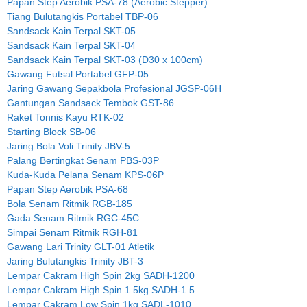
Papan Step Aerobik PSA-78 (Aerobic Stepper)
Tiang Bulutangkis Portabel TBP-06
Sandsack Kain Terpal SKT-05
Sandsack Kain Terpal SKT-04
Sandsack Kain Terpal SKT-03 (D30 x 100cm)
Gawang Futsal Portabel GFP-05
Jaring Gawang Sepakbola Profesional JGSP-06H
Gantungan Sandsack Tembok GST-86
Raket Tonnis Kayu RTK-02
Starting Block SB-06
Jaring Bola Voli Trinity JBV-5
Palang Bertingkat Senam PBS-03P
Kuda-Kuda Pelana Senam KPS-06P
Papan Step Aerobik PSA-68
Bola Senam Ritmik RGB-185
Gada Senam Ritmik RGC-45C
Simpai Senam Ritmik RGH-81
Gawang Lari Trinity GLT-01 Atletik
Jaring Bulutangkis Trinity JBT-3
Lempar Cakram High Spin 2kg SADH-1200
Lempar Cakram High Spin 1.5kg SADH-1.5
Lempar Cakram Low Spin 1kg SADL-1010