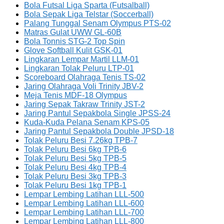
Bola Futsal Liga Sparta (Futsalball)
Bola Sepak Liga Telstar (Soccerball)
Palang Tunggal Senam Olympus PTS-02
Matras Gulat UWW GL-60B
Bola Tonnis STG-2 Top Spin
Glove Softball Kulit GSK-01
Lingkaran Lempar Martil LLM-01
Lingkaran Tolak Peluru LTP-01
Scoreboard Olahraga Tenis TS-02
Jaring Olahraga Voli Trinity JBV-2
Meja Tenis MDF-18 Olympus
Jaring Sepak Takraw Trinity JST-2
Jaring Pantul Sepakbola Single JPSS-24
Kuda-Kuda Pelana Senam KPS-05
Jaring Pantul Sepakbola Double JPSD-18
Tolak Peluru Besi 7.26kg TPB-7
Tolak Peluru Besi 6kg TPB-6
Tolak Peluru Besi 5kg TPB-5
Tolak Peluru Besi 4kg TPB-4
Tolak Peluru Besi 3kg TPB-3
Tolak Peluru Besi 1kg TPB-1
Lempar Lembing Latihan LLL-500
Lempar Lembing Latihan LLL-600
Lempar Lembing Latihan LLL-700
Lempar Lembing Latihan LLL-800