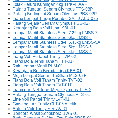
Tolak Peluru Kuningan 4kg TPK-4 IAAF
Palang Tunggal Senam Olympus PTS-03P
Palang Bertingkat Senam Olympus PBS-02P
Tiang Lompat Tinggi Portable SAHJ-ALU-025
Palang Sejajar Senam Olympus PSS-02P
Keranjang Bola Voli Lipat KBL-01
Lempar Martil Stainless Steel 7.26kg LMSS-7
Lempar Martil Stainless Steel 6kg LMSS-6
Lempar Martil Stainless Steel 5.45kg LMSS-5A
Lempar Martil Stainless Steel 5kg LMSS-5
Lempar Martil Stainless Steel 4kg LMSS-4
Tiang Voli Portabel Trinity TVP-02
Tiang Bola Tenis Tanam TTT-01P
Rak Lempar Martil RLM-01
Keranjang Bola Beroda Liga KBB-01
Meja Lompat Senam TaiShan MLS-02P
Tiang Bola Voli Tanam Trinity TVT-02
Tiang Bola Voli Tanam TVT-01P
Tiang dan Net Tenis Meja Olympus TTM-2
Palang Tunggal Senam Olympus PTS-01
Line Voli Pantai Trinity LVP-01
Gawang Lari Trinity GLT-05 Atletik
Antena Voli Trinity Seri AV-01
Bendera Wasit Sepakbola BWS-01