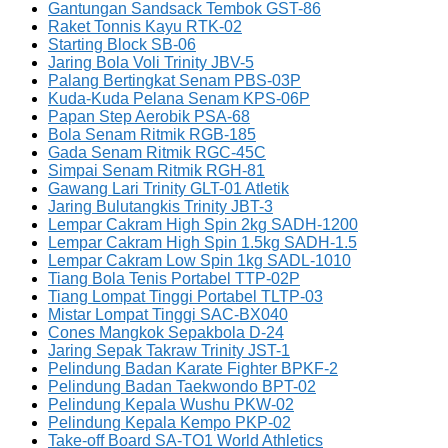
Gantungan Sandsack Tembok GST-86
Raket Tonnis Kayu RTK-02
Starting Block SB-06
Jaring Bola Voli Trinity JBV-5
Palang Bertingkat Senam PBS-03P
Kuda-Kuda Pelana Senam KPS-06P
Papan Step Aerobik PSA-68
Bola Senam Ritmik RGB-185
Gada Senam Ritmik RGC-45C
Simpai Senam Ritmik RGH-81
Gawang Lari Trinity GLT-01 Atletik
Jaring Bulutangkis Trinity JBT-3
Lempar Cakram High Spin 2kg SADH-1200
Lempar Cakram High Spin 1.5kg SADH-1.5
Lempar Cakram Low Spin 1kg SADL-1010
Tiang Bola Tenis Portabel TTP-02P
Tiang Lompat Tinggi Portabel TLTP-03
Mistar Lompat Tinggi SAC-BX040
Cones Mangkok Sepakbola D-24
Jaring Sepak Takraw Trinity JST-1
Pelindung Badan Karate Fighter BPKF-2
Pelindung Badan Taekwondo BPT-02
Pelindung Kepala Wushu PKW-02
Pelindung Kepala Kempo PKP-02
Take-off Board SA-TO1 World Athletics