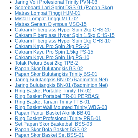
Jaring Voli Profesional Trinity PVN-03
Scoreboard Lari Sprint DSS-01 (Papan Skor)
Matras Lompat Tinggi HJM-01
Mistar Lompat Tinggi MLT-02
Matras Senam Olympus MSO-15
Cakram Fiberglass Hyper Spin 2kg CHS-20
Cakram Fiberglass Hyper Spin 1.5kg CHS-15
Cakram Fiberglass Hyper Spin 1kg CHS-10
Cakram Kayu Pro Spin 2kg PS-20
Cakram Kayu Pro Spin 1.5kg PS-15
Cakram Kayu Pro Spin 1kg PS-10
Tolak Peluru Besi 2kg TPB-2
Papan Skor Bulutangkis BS-02
Papan Skor Bulutangkis Trinity BS-01
Jaring Bulutangkis BN-02 (Badminton Net)
Jaring Bulutangkis BN-01 (Badminton Net)
Ring Basket Portable Trinity TR-02
Ring Basket Portabel TR-01 PERBASI
Ring Basket Tanam Trinity TTB-01
Ring Basket Wall Mounted Trinity WBG-03
Papan Pantul Basket Akrilik BB-01
Ring Basket Profesional Trinity PRB-01
Set Papan Skor Basketball BSS-03
Papan Skor Bola Basket BSS-02
Papan Skor Basket Set BSS-01