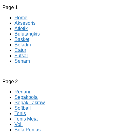
Page 1
Home
Aksesoris
Atletik
Bulutangkis
Basket
Beladiri
Catur
Futsal
Senam
CV JAYA BERSAMA Co Id
Menyediakan Semua Perlengkapan Olahraga Yang
Page 2
Lengkap, Berkualitas Dengan Harga Yang Murah
Renang
Sepakbola
Sepak Takraw
Softball
Tenis
Tenis Meja
Voli
Bola Penjas