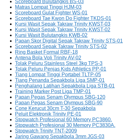
Scoreboard Bulutangkis BS-03
Matras Lompat Tinggi HJM-03
Scoreboard Gulat Fighter WS-01
Scoreboard Tae Kwon Do Fighter TKDS-01
Kursi Wasit Sepak Takraw Trinity KWST-03
Kursi Wasit Sepak Takraw Trinity KWST-02
Kursi Wasit Bulutangkis KWB-02
Papan Skor Digital Sepak Takraw Trinity STS-01
Scoreboard Sepak Takraw Trinity STS-02
Ring Basket Formal RBF-18
Antena Bola Voli Trinity AV-02
Tolak Peluru Stainless Steel 3kg TPS-3
Tolak Peluru Penjas Kids Athletics PP-01
Tiang Lompat Tinggi Portabel TLTP-05
Tiang Penanda Sepakbola Liga SMP-01
Penghalang Latihan Sepakbola Liga STB-01
Training Marker Post Liga TMP-01
Papan Pegas Senam Olympus SBG-120
Papan Pegas Senam Olympus SBG-90
Cone Kerucut 30cm T-30 Sepakbola
Peluit Elektronik Trinity PE-01
Stopwatch Profesional 60 Memory PC3860.
Stopwatch Profesional 30 Memory PC3830A.
Stopwatch Trinity TNT-2009
Jaring Gawang Sepakbola 3mm JGS-03