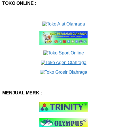
TOKO ONLINE :
MENJUAL MERK :