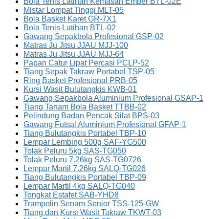
Bola Tenis Latihan Kemasan Ember BTL-02E
Mistar Lompat Tinggi MLT-05
Bola Basket Karet GR-7X1
Bola Tenis Latihan BTL-02
Gawang Sepakbola Profesional GSP-02
Matras Ju Jitsu JJAU MJJ-100
Matras Ju Jitsu JJAU MJJ-64
Papan Catur Lipat Percasi PCLP-52
Tiang Sepak Takraw Portabel TSP-05
Ring Basket Profesional PRB-05
Kursi Wasit Bulutangkis KWB-01
Gawang Sepakbola Aluminium Profesional GSAP-1
Tiang Tanam Bola Basket TTBB-02
Pelindung Badan Pencak Silat BPS-03
Gawang Futsal Aluminium Profesional GFAP-1
Tiang Bulutangkis Portabel TBP-10
Lempar Lembing 500g SAF-YG500
Tolak Peluru 5kg SAS-TG050
Tolak Peluru 7.26kg SAS-TG0726
Lempar Martil 7.26kg SALQ-TG026
Tiang Bulutangkis Portabel TBP-09
Lempar Martil 4kg SALQ-TG040
Tongkat Estafet SAB-YHD8
Trampolin Senam Senior TSS-125-GW
Tiang dan Kursi Wasit Takraw TKWT-03