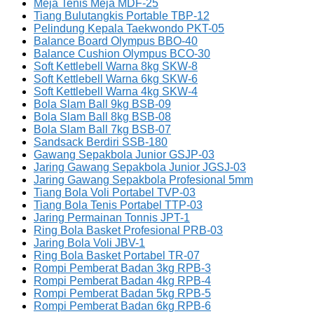
Meja Tenis Meja MDF-25
Tiang Bulutangkis Portable TBP-12
Pelindung Kepala Taekwondo PKT-05
Balance Board Olympus BBO-40
Balance Cushion Olympus BCO-30
Soft Kettlebell Warna 8kg SKW-8
Soft Kettlebell Warna 6kg SKW-6
Soft Kettlebell Warna 4kg SKW-4
Bola Slam Ball 9kg BSB-09
Bola Slam Ball 8kg BSB-08
Bola Slam Ball 7kg BSB-07
Sandsack Berdiri SSB-180
Gawang Sepakbola Junior GSJP-03
Jaring Gawang Sepakbola Junior JGSJ-03
Jaring Gawang Sepakbola Profesional 5mm
Tiang Bola Voli Portabel TVP-03
Tiang Bola Tenis Portabel TTP-03
Jaring Permainan Tonnis JPT-1
Ring Bola Basket Profesional PRB-03
Jaring Bola Voli JBV-1
Ring Bola Basket Portabel TR-07
Rompi Pemberat Badan 3kg RPB-3
Rompi Pemberat Badan 4kg RPB-4
Rompi Pemberat Badan 5kg RPB-5
Rompi Pemberat Badan 6kg RPB-6