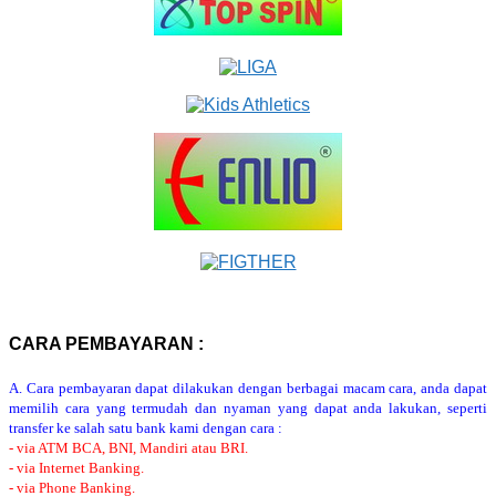
CARA PEMBAYARAN :
A. Cara pembayaran dapat dilakukan dengan berbagai macam cara, anda dapat
memilih cara yang termudah dan nyaman yang dapat anda lakukan, seperti
transfer ke salah satu bank kami dengan cara :
- via ATM BCA, BNI, Mandiri atau BRI.
- via Internet Banking.
- via Phone Banking.