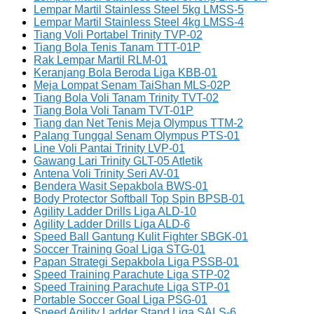
Lempar Martil Stainless Steel 5kg LMSS-5
Lempar Martil Stainless Steel 4kg LMSS-4
Tiang Voli Portabel Trinity TVP-02
Tiang Bola Tenis Tanam TTT-01P
Rak Lempar Martil RLM-01
Keranjang Bola Beroda Liga KBB-01
Meja Lompat Senam TaiShan MLS-02P
Tiang Bola Voli Tanam Trinity TVT-02
Tiang Bola Voli Tanam TVT-01P
Tiang dan Net Tenis Meja Olympus TTM-2
Palang Tunggal Senam Olympus PTS-01
Line Voli Pantai Trinity LVP-01
Gawang Lari Trinity GLT-05 Atletik
Antena Voli Trinity Seri AV-01
Bendera Wasit Sepakbola BWS-01
Body Protector Softball Top Spin BPSB-01
Agility Ladder Drills Liga ALD-10
Agility Ladder Drills Liga ALD-6
Speed Ball Gantung Kulit Fighter SBGK-01
Soccer Training Goal Liga STG-01
Papan Strategi Sepakbola Liga PSSB-01
Speed Training Parachute Liga STP-02
Speed Training Parachute Liga STP-01
Portable Soccer Goal Liga PSG-01
Speed Agility Ladder Stand Liga SALS-6