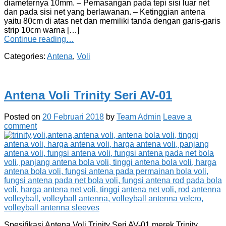
diameternya 10mm. – Pemasangan pada tepi sisi luar net
dan pada sisi net yang berlawanan. – Ketinggian antena
yaitu 80cm di atas net dan memiliki tanda dengan garis-garis
strip 10cm warna […]
Continue reading…
Categories:
Antena
,
Voli
Antena Voli Trinity Seri AV-01
Posted on
20 Februari 2018
by
Team Admin
Leave a
comment
Spesifikasi Antena Voli Trinity Seri AV-01 merek Trinity