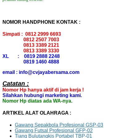
NOMOR HANDPHONE KONTAK :
Simpati : 0812 2999 6693
0812 2507 7003
0813 3389 2121
0813 3389 3330
XL : 0819 2888 2248
0819 1460 4888
email : info@cvjayabersama.com
Catatan :
Nomor Hp hanya aktif di jam kerja !
Silahkan hubungi marketing kami.
Nomor Hp diatas ada WA-nya.
ARTIKEL ALAT OLAHRAGA :
Gawang Sepakbola Profesional GSP-03
Gawang Futsal Profesional GFP-02
Tiang Bulutangkis Portabel TBP-01