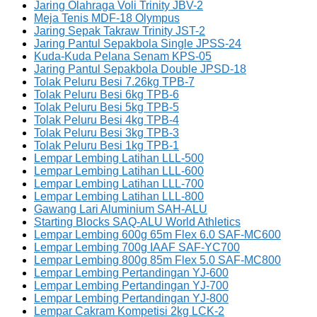
Jaring Olahraga Voli Trinity JBV-2
Meja Tenis MDF-18 Olympus
Jaring Sepak Takraw Trinity JST-2
Jaring Pantul Sepakbola Single JPSS-24
Kuda-Kuda Pelana Senam KPS-05
Jaring Pantul Sepakbola Double JPSD-18
Tolak Peluru Besi 7.26kg TPB-7
Tolak Peluru Besi 6kg TPB-6
Tolak Peluru Besi 5kg TPB-5
Tolak Peluru Besi 4kg TPB-4
Tolak Peluru Besi 3kg TPB-3
Tolak Peluru Besi 1kg TPB-1
Lempar Lembing Latihan LLL-500
Lempar Lembing Latihan LLL-600
Lempar Lembing Latihan LLL-700
Lempar Lembing Latihan LLL-800
Gawang Lari Aluminium SAH-ALU
Starting Blocks SAQ-ALU World Athletics
Lempar Lembing 600g 65m Flex 6.0 SAF-MC600
Lempar Lembing 700g IAAF SAF-YC700
Lempar Lembing 800g 85m Flex 5.0 SAF-MC800
Lempar Lembing Pertandingan YJ-600
Lempar Lembing Pertandingan YJ-700
Lempar Lembing Pertandingan YJ-800
Lempar Cakram Kompetisi 2kg LCK-2