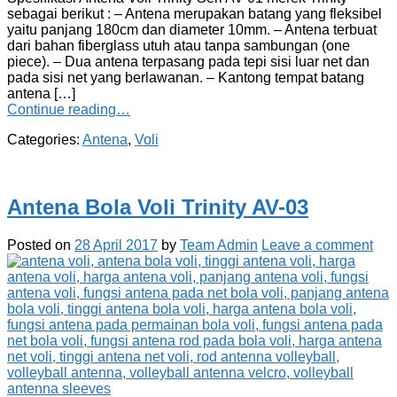
sebagai berikut : – Antena merupakan batang yang fleksibel
yaitu panjang 180cm dan diameter 10mm. – Antena terbuat
dari bahan fiberglass utuh atau tanpa sambungan (one
piece). – Dua antena terpasang pada tepi sisi luar net dan
pada sisi net yang berlawanan. – Kantong tempat batang
antena […]
Continue reading…
Categories:
Antena
,
Voli
Antena Bola Voli Trinity AV-03
Posted on
28 April 2017
by
Team Admin
Leave a comment