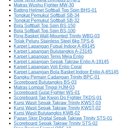
Matras Wushu Fighter MW-30
Batting Helmet Softball Top Spin BHS-01
Tongkat Pemukul Softball SB-34
Tongkat Pemukul Softball SB-32
Bola Softball Top Spin BS-150
Bola Softball Top Spin BS-100
Ring Basket Wall-Mounted Trinity WBG-03
Tolak Peluru Stainless Steel 6kg TPS-6
Karpet Lapangan Futsal Indoor A-89145
Karpet Lapangan Bulutangkis A-23145
Karpet Lapangan Tenis Meja Enlio
Karpet Lapangan Sepak Takraw Enlio A-19145
Karpet Lapangan Voli Enlio Coral
Karpet Lapangan Bola Basket Indoor Enlio A-65145
Bangku Pemain Cadangan Trinity BPC-01
Scoreboard Bulutangkis BS-03
Matras Lompat Tinggi HJM-03
Scoreboard Gulat Fighter WS-01
Scoreboard Tae Kwon Do Fighter TKDS-01
Kursi Wasit Sepak Takraw Trinity KWST-03
Kursi Wasit Sepak Takraw Trinity KWST-02
Kursi Wasit Bulutangkis KWB-02
Papan Skor Digital Sepak Takraw Trinity STS-01
Scoreboard Sepak Takraw Trinity STS-02