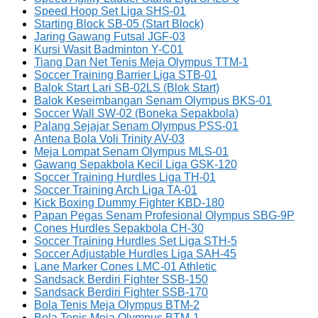
Speed Hoop Set Liga SHS-01
Starting Block SB-05 (Start Block)
Jaring Gawang Futsal JGF-03
Kursi Wasit Badminton Y-C01
Tiang Dan Net Tenis Meja Olympus TTM-1
Soccer Training Barrier Liga STB-01
Balok Start Lari SB-02LS (Blok Start)
Balok Keseimbangan Senam Olympus BKS-01
Soccer Wall SW-02 (Boneka Sepakbola)
Palang Sejajar Senam Olympus PSS-01
Antena Bola Voli Trinity AV-03
Meja Lompat Senam Olympus MLS-01
Gawang Sepakbola Kecil Liga GSK-120
Soccer Training Hurdles Liga TH-01
Soccer Training Arch Liga TA-01
Kick Boxing Dummy Fighter KBD-180
Papan Pegas Senam Profesional Olympus SBG-9P
Cones Hurdles Sepakbola CH-30
Soccer Training Hurdles Set Liga STH-5
Soccer Adjustable Hurdles Liga SAH-45
Lane Marker Cones LMC-01 Athletic
Sandsack Berdiri Fighter SSB-150
Sandsack Berdiri Fighter SSB-170
Bola Tenis Meja Olympus BTM-2
Bola Tenis Meja Olympus BTM-1