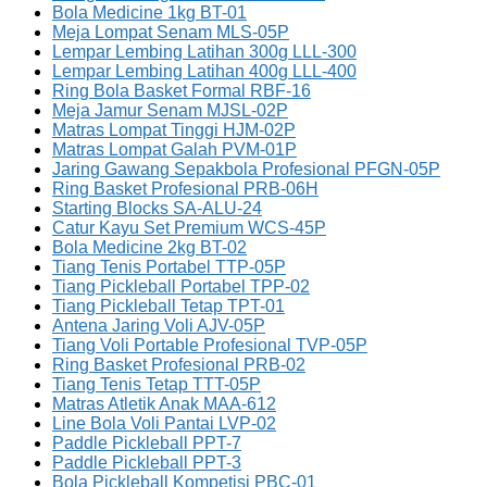
Bola Medicine 1kg BT-01
Meja Lompat Senam MLS-05P
Lempar Lembing Latihan 300g LLL-300
Lempar Lembing Latihan 400g LLL-400
Ring Bola Basket Formal RBF-16
Meja Jamur Senam MJSL-02P
Matras Lompat Tinggi HJM-02P
Matras Lompat Galah PVM-01P
Jaring Gawang Sepakbola Profesional PFGN-05P
Ring Basket Profesional PRB-06H
Starting Blocks SA-ALU-24
Catur Kayu Set Premium WCS-45P
Bola Medicine 2kg BT-02
Tiang Tenis Portabel TTP-05P
Tiang Pickleball Portabel TPP-02
Tiang Pickleball Tetap TPT-01
Antena Jaring Voli AJV-05P
Tiang Voli Portable Profesional TVP-05P
Ring Basket Profesional PRB-02
Tiang Tenis Tetap TTT-05P
Matras Atletik Anak MAA-612
Line Bola Voli Pantai LVP-02
Paddle Pickleball PPT-7
Paddle Pickleball PPT-3
Bola Pickleball Kompetisi PBC-01