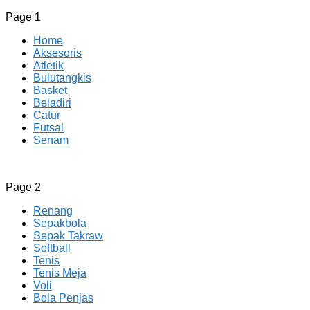
Page 1
Home
Aksesoris
Atletik
Bulutangkis
Basket
Beladiri
Catur
Futsal
Senam
CV JAYA BERSAMA Co Id
Menyediakan Semua Perlengkapan Olahraga Yang Lengkap, 
Page 2
Renang
Sepakbola
Sepak Takraw
Softball
Tenis
Tenis Meja
Voli
Bola Penjas