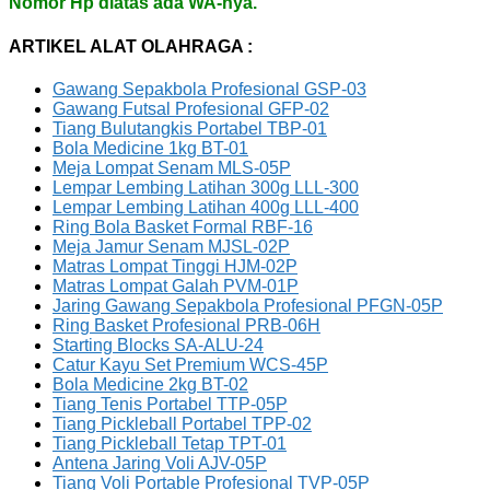
Nomor Hp diatas ada WA-nya.
ARTIKEL ALAT OLAHRAGA :
Gawang Sepakbola Profesional GSP-03
Gawang Futsal Profesional GFP-02
Tiang Bulutangkis Portabel TBP-01
Bola Medicine 1kg BT-01
Meja Lompat Senam MLS-05P
Lempar Lembing Latihan 300g LLL-300
Lempar Lembing Latihan 400g LLL-400
Ring Bola Basket Formal RBF-16
Meja Jamur Senam MJSL-02P
Matras Lompat Tinggi HJM-02P
Matras Lompat Galah PVM-01P
Jaring Gawang Sepakbola Profesional PFGN-05P
Ring Basket Profesional PRB-06H
Starting Blocks SA-ALU-24
Catur Kayu Set Premium WCS-45P
Bola Medicine 2kg BT-02
Tiang Tenis Portabel TTP-05P
Tiang Pickleball Portabel TPP-02
Tiang Pickleball Tetap TPT-01
Antena Jaring Voli AJV-05P
Tiang Voli Portable Profesional TVP-05P