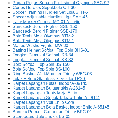
Papan Pegas Senam Profesional Olympus SBG-9P
Cones Hurdles Sepakbola CH-30
Soccer Training Hurdles Set Liga STH-5
Soccer Adjustable Hurdles Liga SAH-45
Lane Marker Cones LMC-01 Athletic
Sandsack Berdiri Fighter SSB-150
Sandsack Berdiri Fighter SSB-170
Bola Tenis Meja Olympus BTM-2
Bola Tenis Meja Olympus BTM-1
Matras Wushu Fighter MW-30
Batting Helmet Softball Top Spin BHS-01
Tongkat Pemukul Softball SB-34
Tongkat Pemukul Softball SB-32
Bola Softball Top Spin BS-150
Bola Softball Top Spin BS-100
Ring Basket Wall-Mounted Trinity WBG-03
Tolak Peluru Stainless Steel 6kg TPS-6
Karpet Lapangan Futsal Indoor A-89145
Karpet Lapangan Bulutangkis A-23145
Karpet Lapangan Tenis Meja Enlio
Karpet Lapangan Sepak Takraw Enlio A-19145
Karpet Lapangan Voli Enlio Coral
Karpet Lapangan Bola Basket Indoor Enlio A-65145
Bangku Pemain Cadangan Trinity BPC-01
Scoreboard Bulutangkis BS-03