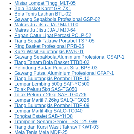
Mistar Lompat Tinggi MLT-05
Bola Basket Karet GR-7X1
Bola Tenis Latihan BTL-02
Gawang Sepakbola Profesional GSP-02
Matras Ju Jitsu JJAU MJJ-100
Matras Ju Jitsu JJAU MJJ-64
Papan Catur Lipat Percasi PCLP-52
Tiang Sepak Takraw Portabel TSP-05
Ring Basket Profesional PRB-05
Kursi Wasit Bulutangkis KWB-01
Gawang Sepakbola Aluminium Profesional GSAP-1
Tiang Tanam Bola Basket TTBB-02
Pelindung Badan Pencak Silat BPS-03
Gawang Futsal Aluminium Profesional GFAP-1
Tiang Bulutangkis Portabel TBP-10
Lempar Lembing 500g SAF-YG500
Tolak Peluru 5kg SAS-TG050
Tolak Peluru 7.26kg SAS-TG0726
Lempar Martil 7.26kg SALQ-TG026
Tiang Bulutangkis Portabel TBP-09
Lempar Martil 4kg SALQ-TG040
Tongkat Estafet SAB-YHD8
Trampolin Senam Senior TSS-125-GW
Tiang dan Kursi Wasit Takraw TKWT-03
Meja Tenis Meja MDF-25