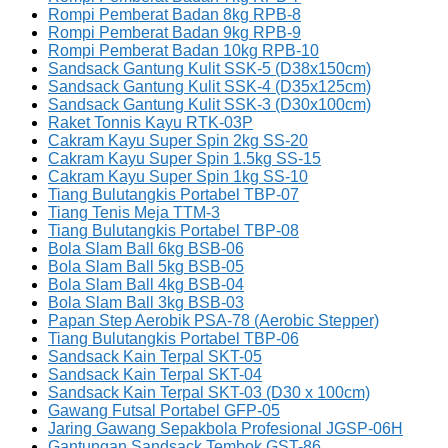
Rompi Pemberat Badan 8kg RPB-8
Rompi Pemberat Badan 9kg RPB-9
Rompi Pemberat Badan 10kg RPB-10
Sandsack Gantung Kulit SSK-5 (D38x150cm)
Sandsack Gantung Kulit SSK-4 (D35x125cm)
Sandsack Gantung Kulit SSK-3 (D30x100cm)
Raket Tonnis Kayu RTK-03P
Cakram Kayu Super Spin 2kg SS-20
Cakram Kayu Super Spin 1.5kg SS-15
Cakram Kayu Super Spin 1kg SS-10
Tiang Bulutangkis Portabel TBP-07
Tiang Tenis Meja TTM-3
Tiang Bulutangkis Portabel TBP-08
Bola Slam Ball 6kg BSB-06
Bola Slam Ball 5kg BSB-05
Bola Slam Ball 4kg BSB-04
Bola Slam Ball 3kg BSB-03
Papan Step Aerobik PSA-78 (Aerobic Stepper)
Tiang Bulutangkis Portabel TBP-06
Sandsack Kain Terpal SKT-05
Sandsack Kain Terpal SKT-04
Sandsack Kain Terpal SKT-03 (D30 x 100cm)
Gawang Futsal Portabel GFP-05
Jaring Gawang Sepakbola Profesional JGSP-06H
Gantungan Sandsack Tembok GST-86