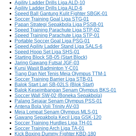
Agility Ladder Drills Liga ALD-10
Agility Ladder Drills Liga ALD-6
Speed Ball Gantung Kulit Fighter SBGK-01
Soccer Training Goal Liga STG-01
Papan Strategi Sepakbola Liga PSSB-01
Speed Training Parachute Liga STP-02
Speed Training Parachute Liga STP-01
Portable Soccer Goal Liga PSG-01
Speed Agility Ladder Stand Liga SALS-6
Speed Hoop Set Liga SHS-01
Starting Block SB-05 (Start Block)
Jaring Gawang Futsal JGF-03
Kursi Wasit Badminton Y-C01
Tiang Dan Net Tenis Meja Olympus TTM-1
Soccer Training Barrier Liga STB-01
Balok Start Lari SB-02LS (Blok Start)
Balok Keseimbangan Senam Olympus BKS-01
Soccer Wall SW-02 (Boneka Sepakbola)
Palang Sejajar Senam Olympus PSS-01
Antena Bola Voli Trinity AV-03
Meja Lompat Senam Olympus MLS-01
Gawang Sepakbola Kecil Liga GSK-120
Soccer Training Hurdles Liga TH-01
Soccer Training Arch Liga TA-01
Kick Boxing Dummy Fighter KBD-180