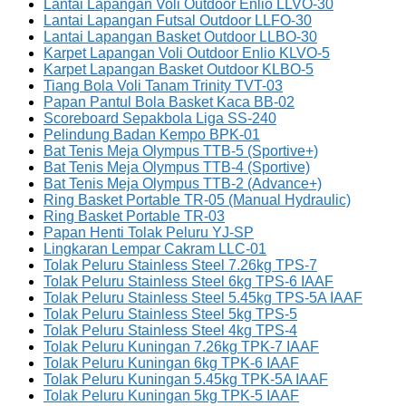
Lantai Lapangan Voli Outdoor Enlio LLVO-30
Lantai Lapangan Futsal Outdoor LLFO-30
Lantai Lapangan Basket Outdoor LLBO-30
Karpet Lapangan Voli Outdoor Enlio KLVO-5
Karpet Lapangan Basket Outdoor KLBO-5
Tiang Bola Voli Tanam Trinity TVT-03
Papan Pantul Bola Basket Kaca BB-02
Scoreboard Sepakbola Liga SS-240
Pelindung Badan Kempo BPK-01
Bat Tenis Meja Olympus TTB-5 (Sportive+)
Bat Tenis Meja Olympus TTB-4 (Sportive)
Bat Tenis Meja Olympus TTB-2 (Advance+)
Ring Basket Portable TR-05 (Manual Hydraulic)
Ring Basket Portable TR-03
Papan Henti Tolak Peluru YJ-SP
Lingkaran Lempar Cakram LLC-01
Tolak Peluru Stainless Steel 7.26kg TPS-7
Tolak Peluru Stainless Steel 6kg TPS-6 IAAF
Tolak Peluru Stainless Steel 5.45kg TPS-5A IAAF
Tolak Peluru Stainless Steel 5kg TPS-5
Tolak Peluru Stainless Steel 4kg TPS-4
Tolak Peluru Kuningan 7.26kg TPK-7 IAAF
Tolak Peluru Kuningan 6kg TPK-6 IAAF
Tolak Peluru Kuningan 5.45kg TPK-5A IAAF
Tolak Peluru Kuningan 5kg TPK-5 IAAF