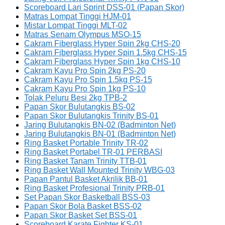
Scoreboard Lari Sprint DSS-01 (Papan Skor)
Matras Lompat Tinggi HJM-01
Mistar Lompat Tinggi MLT-02
Matras Senam Olympus MSO-15
Cakram Fiberglass Hyper Spin 2kg CHS-20
Cakram Fiberglass Hyper Spin 1.5kg CHS-15
Cakram Fiberglass Hyper Spin 1kg CHS-10
Cakram Kayu Pro Spin 2kg PS-20
Cakram Kayu Pro Spin 1.5kg PS-15
Cakram Kayu Pro Spin 1kg PS-10
Tolak Peluru Besi 2kg TPB-2
Papan Skor Bulutangkis BS-02
Papan Skor Bulutangkis Trinity BS-01
Jaring Bulutangkis BN-02 (Badminton Net)
Jaring Bulutangkis BN-01 (Badminton Net)
Ring Basket Portable Trinity TR-02
Ring Basket Portabel TR-01 PERBASI
Ring Basket Tanam Trinity TTB-01
Ring Basket Wall Mounted Trinity WBG-03
Papan Pantul Basket Akrilik BB-01
Ring Basket Profesional Trinity PRB-01
Set Papan Skor Basketball BSS-03
Papan Skor Bola Basket BSS-02
Papan Skor Basket Set BSS-01
Scoreboard Karate Fighter KS-01