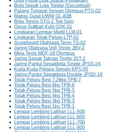
Bola Futsal Liga Sparta (Futsalball)
Bola Sepak Liga Telstar (Soccerball)
Palang Tunggal Senam Olympus PTS-02
Matras Gulat UWW GL-60B
Bola Tonnis STG-2 Top Spin
Glove Softball Kulit GSK-01
Lingkaran Lempar Martil LLM-01
Lingkaran Tolak Peluru LTP-01
Scoreboard Olahraga Tenis TS-02
Jaring Olahraga Voli Trinity JBV-2
Meja Tenis MDF-18 Olympus
Jaring Sepak Takraw Trinity JST-2
Jaring Pantul Sepakbola Single JPSS-24
Kuda-Kuda Pelana Senam KPS-05
Jaring Pantul Sepakbola Double JPSD-18
Tolak Peluru Besi 7.26kg TPB-7
Tolak Peluru Besi 6kg TPB-6
Tolak Peluru Besi 5kg TPB-5
Tolak Peluru Besi 4kg TPB-4
Tolak Peluru Besi 3kg TPB-3
Tolak Peluru Besi 1kg TPB-1
Lempar Lembing Latihan LLL-500
Lempar Lembing Latihan LLL-600
Lempar Lembing Latihan LLL-700
Lempar Lembing Latihan LLL-800