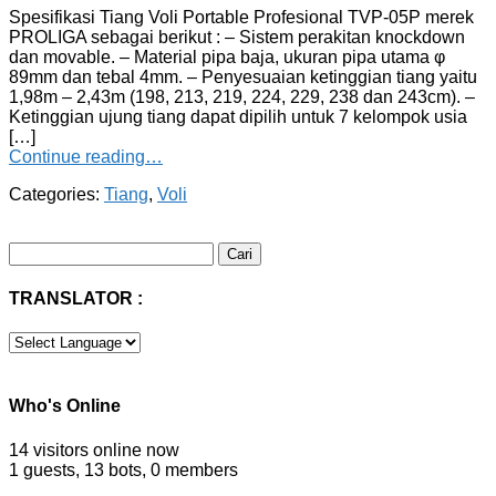
Spesifikasi Tiang Voli Portable Profesional TVP-05P merek
PROLIGA sebagai berikut : – Sistem perakitan knockdown
dan movable. – Material pipa baja, ukuran pipa utama φ
89mm dan tebal 4mm. – Penyesuaian ketinggian tiang yaitu
1,98m – 2,43m (198, 213, 219, 224, 229, 238 dan 243cm). –
Ketinggian ujung tiang dapat dipilih untuk 7 kelompok usia
[…]
Continue reading…
Categories:
Tiang
,
Voli
Cari
untuk:
TRANSLATOR :
Who's Online
14 visitors online now
1 guests,
13 bots,
0 members