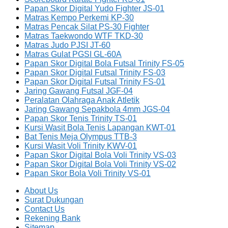
Papan Skor Digital Yudo Fighter JS-01
Matras Kempo Perkemi KP-30
Matras Pencak Silat PS-30 Fighter
Matras Taekwondo WTF TKD-30
Matras Judo PJSI JT-60
Matras Gulat PGSI GL-60A
Papan Skor Digital Bola Futsal Trinity FS-05
Papan Skor Digital Futsal Trinity FS-03
Papan Skor Digital Futsal Trinity FS-01
Jaring Gawang Futsal JGF-04
Peralatan Olahraga Anak Atletik
Jaring Gawang Sepakbola 4mm JGS-04
Papan Skor Tenis Trinity TS-01
Kursi Wasit Bola Tenis Lapangan KWT-01
Bat Tenis Meja Olympus TTB-3
Kursi Wasit Voli Trinity KWV-01
Papan Skor Digital Bola Voli Trinity VS-03
Papan Skor Digital Bola Voli Trinity VS-02
Papan Skor Bola Voli Trinity VS-01
About Us
Surat Dukungan
Contact Us
Rekening Bank
Sitemap