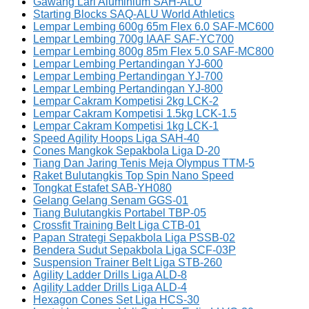
Gawang Lari Aluminium SAH-ALU
Starting Blocks SAQ-ALU World Athletics
Lempar Lembing 600g 65m Flex 6.0 SAF-MC600
Lempar Lembing 700g IAAF SAF-YC700
Lempar Lembing 800g 85m Flex 5.0 SAF-MC800
Lempar Lembing Pertandingan YJ-600
Lempar Lembing Pertandingan YJ-700
Lempar Lembing Pertandingan YJ-800
Lempar Cakram Kompetisi 2kg LCK-2
Lempar Cakram Kompetisi 1.5kg LCK-1.5
Lempar Cakram Kompetisi 1kg LCK-1
Speed Agility Hoops Liga SAH-40
Cones Mangkok Sepakbola Liga D-20
Tiang Dan Jaring Tenis Meja Olympus TTM-5
Raket Bulutangkis Top Spin Nano Speed
Tongkat Estafet SAB-YH080
Gelang Gelang Senam GGS-01
Tiang Bulutangkis Portabel TBP-05
Crossfit Training Belt Liga CTB-01
Papan Strategi Sepakbola Liga PSSB-02
Bendera Sudut Sepakbola Liga SCF-03P
Suspension Trainer Belt Liga STB-260
Agility Ladder Drills Liga ALD-8
Agility Ladder Drills Liga ALD-4
Hexagon Cones Set Liga HCS-30