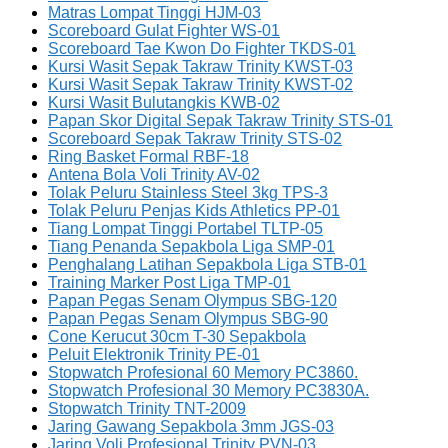
Matras Lompat Tinggi HJM-03
Scoreboard Gulat Fighter WS-01
Scoreboard Tae Kwon Do Fighter TKDS-01
Kursi Wasit Sepak Takraw Trinity KWST-03
Kursi Wasit Sepak Takraw Trinity KWST-02
Kursi Wasit Bulutangkis KWB-02
Papan Skor Digital Sepak Takraw Trinity STS-01
Scoreboard Sepak Takraw Trinity STS-02
Ring Basket Formal RBF-18
Antena Bola Voli Trinity AV-02
Tolak Peluru Stainless Steel 3kg TPS-3
Tolak Peluru Penjas Kids Athletics PP-01
Tiang Lompat Tinggi Portabel TLTP-05
Tiang Penanda Sepakbola Liga SMP-01
Penghalang Latihan Sepakbola Liga STB-01
Training Marker Post Liga TMP-01
Papan Pegas Senam Olympus SBG-120
Papan Pegas Senam Olympus SBG-90
Cone Kerucut 30cm T-30 Sepakbola
Peluit Elektronik Trinity PE-01
Stopwatch Profesional 60 Memory PC3860.
Stopwatch Profesional 30 Memory PC3830A.
Stopwatch Trinity TNT-2009
Jaring Gawang Sepakbola 3mm JGS-03
Jaring Voli Profesional Trinity PVN-03