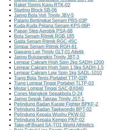
Raket Tonnis Kayu RTK-02
Starting Block SB-06
Jaring Bola Voli Trinity JBV-5
Palang Bertingkat Senam PBS-03P
Kuda-Kuda Pelana Senam KPS-06P
Papan Step Aerobik PSA-68
Bola Senam Ritmik RGB-185
Gada Senam Ritmik RGC-45C
Simpai Senam Ritmik RGH-81
Gawang Lari Trinity GLT-01 Atletik
Jaring Bulutangkis Trinity JBT-3
Lempar Cakram High Spin 2kg SADH-1200
Lempar Cakram High Spin 1.5kg SADH-1.5
Lempar Cakram Low Spin 1kg SADL-1010
Tiang Bola Tenis Portabel TTP-02P
Tiang Lompat Tinggi Portabel TLTP-03
Mistar Lompat Tinggi SAC-BX040
Cones Mangkok Sepakbola D-24
Jaring Sepak Takraw Trinity JST-1
Pelindung Badan Karate Fighter BPKF-2
Pelindung Badan Taekwondo BPT-02
Pelindung Kepala Wushu PKW-02
Pelindung Kepala Kempo PKP-02
Take-off Board SA-TO1 World Athletics