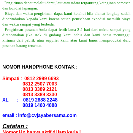
- Pengiriman dapat melalui darat, laut atau udara tergantung keinginan pemesan
dan kondisi lapangan.
- Biaya dan waktu pengiriman dapat kami ketahui bila alamat lengkap sudah
diberitahukan kepada kami karena setiap perusahaan expedisi memilik biaya
dan waktu sampai yang berbeda.
- Pengiriman pesanan Anda dapat lebih lama 2-5 hari dari waktu sampai yang
direncanakan jika stok di gudang kami habis dan kami harus menunggu
kiriman dari pabrik atau supplier kami atau kami harus memproduksi dulu
pesanan barang tersebut.
NOMOR HANDPHONE KONTAK :
Simpati : 0812 2999 6693
0812 2507 7003
0813 3389 2121
0813 3389 3330
XL : 0819 2888 2248
0819 1460 4888
email : info@cvjayabersama.com
Catatan :
Nomor Hp hanya aktif di jam kerja !