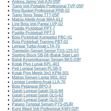
Antena Jaring Voli AJV-05P
Tiang Voli Portable Profesional TVP-05P
Ring Basket Profesional PRB-02
Tiang Tenis Tetap TTT-05P
Matras Atletik Anak MAA-612
Line Bola Voli Pantai LVP-02
Paddle Pickleball PPT-7
Paddle Pickleball PPT-3
Bola Pickleball Kompetisi PBC-01
Bola Pickleball Training PBT-02
Lempar Turbo Anak LTA-70
Trampolin Senam Senior TSS-125-ST
Starting Block SB-08 (Balok Start Lari)
Balok Keseimbangan Senam BKS-03P
Kotak Plyo Lunak KPL-401
Peti Lompat Senam PLSB-5
Kotak Plyo Metrik 3in1 KPM-301
Matras Senam Lantai MSL-612
Lempar Lembing Anak LLA-70
Bola Petanque BPQ-3
Galah Lompat Galah GLG-68
Galah Lompat Galah GLG-63
Galah Lompat Galah GLG-59
Palang Tunggal Senam PTS-05JR
Kursi Wasit Voli Profesional KWV-02P