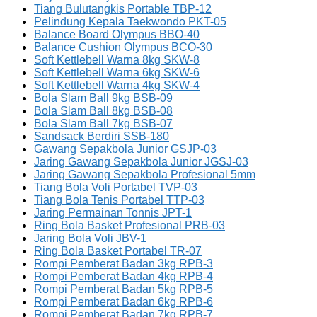
Tiang Bulutangkis Portable TBP-12
Pelindung Kepala Taekwondo PKT-05
Balance Board Olympus BBO-40
Balance Cushion Olympus BCO-30
Soft Kettlebell Warna 8kg SKW-8
Soft Kettlebell Warna 6kg SKW-6
Soft Kettlebell Warna 4kg SKW-4
Bola Slam Ball 9kg BSB-09
Bola Slam Ball 8kg BSB-08
Bola Slam Ball 7kg BSB-07
Sandsack Berdiri SSB-180
Gawang Sepakbola Junior GSJP-03
Jaring Gawang Sepakbola Junior JGSJ-03
Jaring Gawang Sepakbola Profesional 5mm
Tiang Bola Voli Portabel TVP-03
Tiang Bola Tenis Portabel TTP-03
Jaring Permainan Tonnis JPT-1
Ring Bola Basket Profesional PRB-03
Jaring Bola Voli JBV-1
Ring Bola Basket Portabel TR-07
Rompi Pemberat Badan 3kg RPB-3
Rompi Pemberat Badan 4kg RPB-4
Rompi Pemberat Badan 5kg RPB-5
Rompi Pemberat Badan 6kg RPB-6
Rompi Pemberat Badan 7kg RPB-7