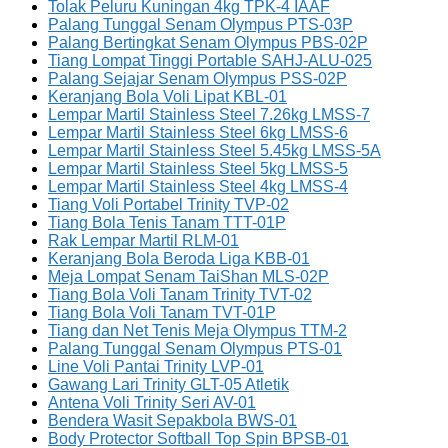
Tolak Peluru Kuningan 4kg TPK-4 IAAF
Palang Tunggal Senam Olympus PTS-03P
Palang Bertingkat Senam Olympus PBS-02P
Tiang Lompat Tinggi Portable SAHJ-ALU-025
Palang Sejajar Senam Olympus PSS-02P
Keranjang Bola Voli Lipat KBL-01
Lempar Martil Stainless Steel 7.26kg LMSS-7
Lempar Martil Stainless Steel 6kg LMSS-6
Lempar Martil Stainless Steel 5.45kg LMSS-5A
Lempar Martil Stainless Steel 5kg LMSS-5
Lempar Martil Stainless Steel 4kg LMSS-4
Tiang Voli Portabel Trinity TVP-02
Tiang Bola Tenis Tanam TTT-01P
Rak Lempar Martil RLM-01
Keranjang Bola Beroda Liga KBB-01
Meja Lompat Senam TaiShan MLS-02P
Tiang Bola Voli Tanam Trinity TVT-02
Tiang Bola Voli Tanam TVT-01P
Tiang dan Net Tenis Meja Olympus TTM-2
Palang Tunggal Senam Olympus PTS-01
Line Voli Pantai Trinity LVP-01
Gawang Lari Trinity GLT-05 Atletik
Antena Voli Trinity Seri AV-01
Bendera Wasit Sepakbola BWS-01
Body Protector Softball Top Spin BPSB-01