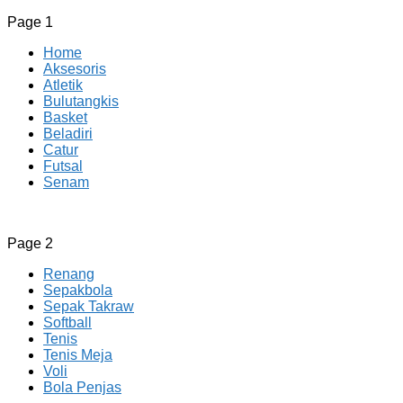
Page 1
Home
Aksesoris
Atletik
Bulutangkis
Basket
Beladiri
Catur
Futsal
Senam
CV JAYA BERSAMA Co Id
Menyediakan Semua Perlengkapan Olahraga Yang
Page 2
Lengkap, Berkualitas Dengan Harga Yang Murah
Renang
Sepakbola
Sepak Takraw
Softball
Tenis
Tenis Meja
Voli
Bola Penjas