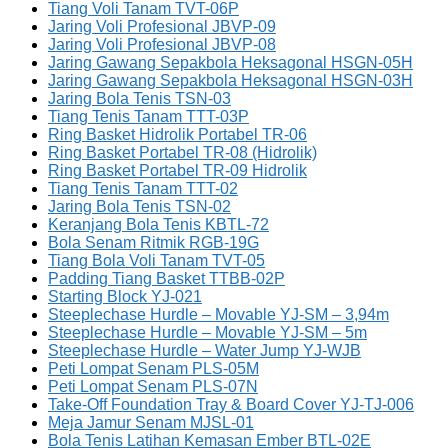
Tiang Voli Tanam TVT-06P
Jaring Voli Profesional JBVP-09
Jaring Voli Profesional JBVP-08
Jaring Gawang Sepakbola Heksagonal HSGN-05H
Jaring Gawang Sepakbola Heksagonal HSGN-03H
Jaring Bola Tenis TSN-03
Tiang Tenis Tanam TTT-03P
Ring Basket Hidrolik Portabel TR-06
Ring Basket Portabel TR-08 (Hidrolik)
Ring Basket Portabel TR-09 Hidrolik
Tiang Tenis Tanam TTT-02
Jaring Bola Tenis TSN-02
Keranjang Bola Tenis KBTL-72
Bola Senam Ritmik RGB-19G
Tiang Bola Voli Tanam TVT-05
Padding Tiang Basket TTBB-02P
Starting Block YJ-021
Steeplechase Hurdle – Movable YJ-SM – 3,94m
Steeplechase Hurdle – Movable YJ-SM – 5m
Steeplechase Hurdle – Water Jump YJ-WJB
Peti Lompat Senam PLS-05M
Peti Lompat Senam PLS-07N
Take-Off Foundation Tray & Board Cover YJ-TJ-006
Meja Jamur Senam MJSL-01
Bola Tenis Latihan Kemasan Ember BTL-02E