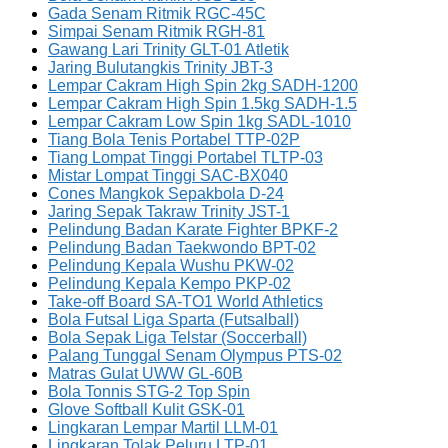
Gada Senam Ritmik RGC-45C
Simpai Senam Ritmik RGH-81
Gawang Lari Trinity GLT-01 Atletik
Jaring Bulutangkis Trinity JBT-3
Lempar Cakram High Spin 2kg SADH-1200
Lempar Cakram High Spin 1.5kg SADH-1.5
Lempar Cakram Low Spin 1kg SADL-1010
Tiang Bola Tenis Portabel TTP-02P
Tiang Lompat Tinggi Portabel TLTP-03
Mistar Lompat Tinggi SAC-BX040
Cones Mangkok Sepakbola D-24
Jaring Sepak Takraw Trinity JST-1
Pelindung Badan Karate Fighter BPKF-2
Pelindung Badan Taekwondo BPT-02
Pelindung Kepala Wushu PKW-02
Pelindung Kepala Kempo PKP-02
Take-off Board SA-TO1 World Athletics
Bola Futsal Liga Sparta (Futsalball)
Bola Sepak Liga Telstar (Soccerball)
Palang Tunggal Senam Olympus PTS-02
Matras Gulat UWW GL-60B
Bola Tonnis STG-2 Top Spin
Glove Softball Kulit GSK-01
Lingkaran Lempar Martil LLM-01
Lingkaran Tolak Peluru LTP-01