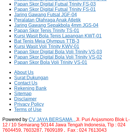
Papan Skor Digital Futsal Trinity FS-03
Papan Skor Digital Futsal Trinity FS-01
Jaring Gawang Futsal JGF-04
Peralatan Olahraga Anak Atletik
Jaring Gawang Sepakbola 4mm JGS-04
Papan Skor Tenis Trinity TS-01
Kursi Wasit Bola Tenis Lapangan KWT-01
Bat Tenis Meja Olympus TTB-3
Kursi Wasit Voli Trinity KWV-01
Papan Skor Digital Bola Voli Trinity VS-03
Papan Skor Digital Bola Voli Trinity VS-02
Papan Skor Bola Voli Trinity VS-01
About Us
Surat Dukungan
Contact Us
Rekening Bank
Sitemap
Disclaimer
Privacy Policy
Terms of Use
Powered by
CV JAYA BERSAMA ,
Jl. Puri Anjasmoro Blok L-
12 / 10 Semarang 50144 Jawa Tengah Indonesia,
Tlp : 024
7604459, 7603287, 7609189 , Fax : 024 7613043