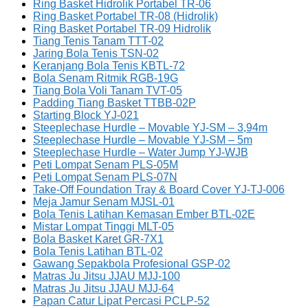
Ring Basket Hidrolik Portabel TR-06
Ring Basket Portabel TR-08 (Hidrolik)
Ring Basket Portabel TR-09 Hidrolik
Tiang Tenis Tanam TTT-02
Jaring Bola Tenis TSN-02
Keranjang Bola Tenis KBTL-72
Bola Senam Ritmik RGB-19G
Tiang Bola Voli Tanam TVT-05
Padding Tiang Basket TTBB-02P
Starting Block YJ-021
Steeplechase Hurdle – Movable YJ-SM – 3,94m
Steeplechase Hurdle – Movable YJ-SM – 5m
Steeplechase Hurdle – Water Jump YJ-WJB
Peti Lompat Senam PLS-05M
Peti Lompat Senam PLS-07N
Take-Off Foundation Tray & Board Cover YJ-TJ-006
Meja Jamur Senam MJSL-01
Bola Tenis Latihan Kemasan Ember BTL-02E
Mistar Lompat Tinggi MLT-05
Bola Basket Karet GR-7X1
Bola Tenis Latihan BTL-02
Gawang Sepakbola Profesional GSP-02
Matras Ju Jitsu JJAU MJJ-100
Matras Ju Jitsu JJAU MJJ-64
Papan Catur Lipat Percasi PCLP-52