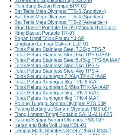
Scoreboard Sepakbola Liga SS-240
Pelindung Badan Kempo BPK-01
Bat Tenis Meja Olympus TTB-5 (Sportive+)
Bat Tenis Meja Olympus TTB-4 (Sportive)
Bat Tenis Meja Olympus TTB-2 (Advance+)
Ring Basket Portable TR-05 (Manual Hydraulic)
Ring Basket Portable TR-03
Papan Henti Tolak Peluru YJ-SP
Lingkaran Lempar Cakram LLC-01
Tolak Peluru Stainless Steel 7.26kg TPS-7
Tolak Peluru Stainless Steel 6kg TPS-6 IAAF
Tolak Peluru Stainless Steel 5.45kg TPS-5A IAAF
Tolak Peluru Stainless Steel 5kg TPS-5
Tolak Peluru Stainless Steel 4kg TPS-4
Tolak Peluru Kuningan 7.26kg TPK-7 IAAF
Tolak Peluru Kuningan 6kg TPK-6 IAAF
Tolak Peluru Kuningan 5.45kg TPK-5A IAAF
Tolak Peluru Kuningan 5kg TPK-5 IAAF
Tolak Peluru Kuningan 4kg TPK-4 IAAF
Palang Tunggal Senam Olympus PTS-03P
Palang Bertingkat Senam Olympus PBS-02P
Tiang Lompat Tinggi Portable SAHJ-ALU-025
Palang Sejajar Senam Olympus PSS-02P
Keranjang Bola Voli Lipat KBL-01
Lempar Martil Stainless Steel 7.26kg LMSS-7