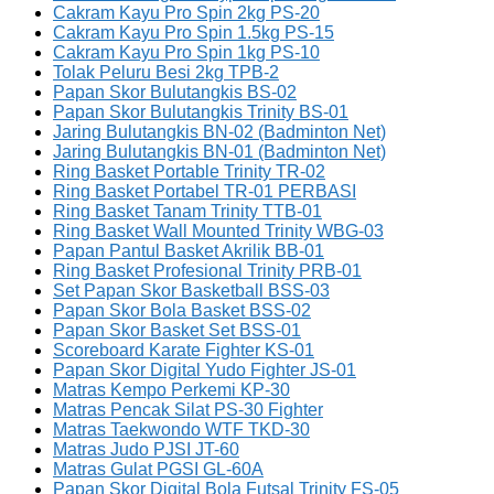
Cakram Kayu Pro Spin 2kg PS-20
Cakram Kayu Pro Spin 1.5kg PS-15
Cakram Kayu Pro Spin 1kg PS-10
Tolak Peluru Besi 2kg TPB-2
Papan Skor Bulutangkis BS-02
Papan Skor Bulutangkis Trinity BS-01
Jaring Bulutangkis BN-02 (Badminton Net)
Jaring Bulutangkis BN-01 (Badminton Net)
Ring Basket Portable Trinity TR-02
Ring Basket Portabel TR-01 PERBASI
Ring Basket Tanam Trinity TTB-01
Ring Basket Wall Mounted Trinity WBG-03
Papan Pantul Basket Akrilik BB-01
Ring Basket Profesional Trinity PRB-01
Set Papan Skor Basketball BSS-03
Papan Skor Bola Basket BSS-02
Papan Skor Basket Set BSS-01
Scoreboard Karate Fighter KS-01
Papan Skor Digital Yudo Fighter JS-01
Matras Kempo Perkemi KP-30
Matras Pencak Silat PS-30 Fighter
Matras Taekwondo WTF TKD-30
Matras Judo PJSI JT-60
Matras Gulat PGSI GL-60A
Papan Skor Digital Bola Futsal Trinity FS-05