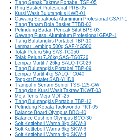
Tiang Sepak Takraw Portabel TSP-05
Ring Basket Profesional PRB-05
Kursi Wasit Bulutangkis KWB-01
Gawang Sepakbola Aluminium Profesional GSAP-1
Tiang Tanam Bola Basket TTBB-02
Pelindung Badan Pencak Silat BPS-03
Gawang Futsal Aluminium Profesional GFAP-1
Tiang Bulutangkis Portabel TBP-10
Lempar Lembing 500g SAF-YG500
Tolak Peluru 5kg SAS-TG050
Tolak Peluru 7.26kg SAS-TG0726
Lempar Martil 7.26kg SALQ-TG026
Tiang Bulutangkis Portabel TBP-09
Lempar Martil 4kg SALQ-TG040
Tongkat Estafet SAB-YHD8
Trampolin Senam Senior TSS-125-GW
Tiang dan Kursi Wasit Takraw TKWT-03
Meja Tenis Meja MDF-25
Tiang Bulutangkis Portable TBP-12
Pelindung Kepala Taekwondo PKT-05
Balance Board Olympus BBO-40
Balance Cushion Olympus BCO-30
Soft Kettlebell Warna 8kg SKW-8
Soft Kettlebell Warna 6kg SKW-6
Soft Kettlebell Warna 4kg SKW-4