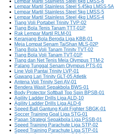
Lempar Martil Stainless Steel 6kg LMSS-6
Lempar Martil Stainless Steel 5.45kg LMSS-5A
Lempar Martil Stainless Steel 5kg LMSS-5
Lempar Martil Stainless Steel 4kg LMSS-4
Tiang Voli Portabel Trinity TVP-02
Tiang Bola Tenis Tanam TTT-01P
Rak Lempar Martil RLM-01
Keranjang Bola Beroda Liga KBB-01
Meja Lompat Senam TaiShan MLS-02P
Tiang Bola Voli Tanam Trinity TVT-02
Tiang Bola Voli Tanam TVT-01P
Tiang dan Net Tenis Meja Olympus TTM-2
Palang Tunggal Senam Olympus PTS-01
Line Voli Pantai Trinity LVP-01
Gawang Lari Trinity GLT-05 Atletik
Antena Voli Trinity Seri AV-01
Bendera Wasit Sepakbola BWS-01
Body Protector Softball Top Spin BPSB-01
Agility Ladder Drills Liga ALD-10
Agility Ladder Drills Liga ALD-6
Speed Ball Gantung Kulit Fighter SBGK-01
Soccer Training Goal Liga STG-01
Papan Strategi Sepakbola Liga PSSB-01
Speed Training Parachute Liga STP-02
Speed Training Parachute Liga STP-01