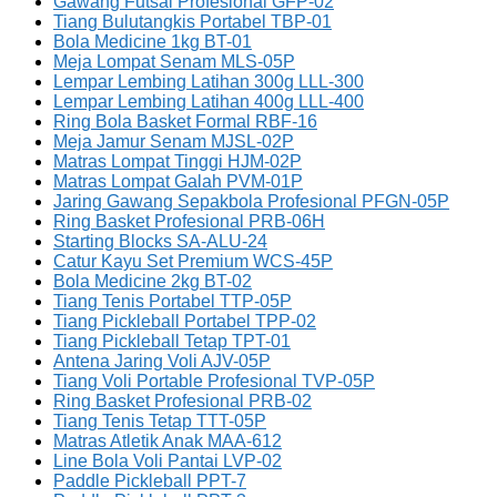
Gawang Futsal Profesional GFP-02
Tiang Bulutangkis Portabel TBP-01
Bola Medicine 1kg BT-01
Meja Lompat Senam MLS-05P
Lempar Lembing Latihan 300g LLL-300
Lempar Lembing Latihan 400g LLL-400
Ring Bola Basket Formal RBF-16
Meja Jamur Senam MJSL-02P
Matras Lompat Tinggi HJM-02P
Matras Lompat Galah PVM-01P
Jaring Gawang Sepakbola Profesional PFGN-05P
Ring Basket Profesional PRB-06H
Starting Blocks SA-ALU-24
Catur Kayu Set Premium WCS-45P
Bola Medicine 2kg BT-02
Tiang Tenis Portabel TTP-05P
Tiang Pickleball Portabel TPP-02
Tiang Pickleball Tetap TPT-01
Antena Jaring Voli AJV-05P
Tiang Voli Portable Profesional TVP-05P
Ring Basket Profesional PRB-02
Tiang Tenis Tetap TTT-05P
Matras Atletik Anak MAA-612
Line Bola Voli Pantai LVP-02
Paddle Pickleball PPT-7