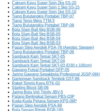
Cakram Kayu Super Spin 2kg SS-20
Cakram Kayu Super Spin 1.5kg SS-15
Cakram Kayu Super Spin 1kg SS-10
Tiang Bulutangkis Portabel TBP-07
Tiang Tenis Meja TTM-3
Tiang Bulutangkis Portabel TBP-08
Bola Slam Ball 6kg BSB-06
Bola Slam Ball 5kg BSB-05
Bola Slam Ball 4kg BSB-04
Bola Slam Ball 3kg BSB-03
Papan Step Aerobik PSA-78 (Aerobic Stepper)
Tiang Bulutangkis Portabel TBP-06
Sandsack Kain Terpal SKT-05
Sandsack Kain Terpal SKT-04
Sandsack Kain Terpal SKT-03 (D30 x 100cm)
Gawang Futsal Portabel GFP-05
Jaring Gawang Sepakbola Profesional JGSP-06H
Gantungan Sandsack Tembok GST-86
Raket Tonnis Kayu RTK-02
Starting Block SB-06
Jaring Bola Voli Trinity JBV-5
Palang Bertingkat Senam PBS-03P
Kuda-Kuda Pelana Senam KPS-06P
Papan Step Aerobik PSA-68
Bola Senam Ritmik RGB-185