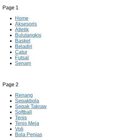
Page 1
Home
Aksesoris
Atletik
Bulutangkis
Basket
Beladiri
Catur
Futsal
Senam
CV JAYA BERSAMA Co Id
Menyediakan Semua Perlengkapan Olahraga Yang
Page 2
Lengkap, Berkualitas Dengan Harga Yang Murah
Renang
Sepakbola
Sepak Takraw
Softball
Tenis
Tenis Meja
Voli
Bola Penjas