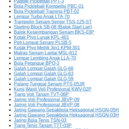
Paddle Pickleball PPT-3
Bola Pickleball Kompetisi PBC-01
Bola Pickleball Training PBT-02
Lempar Turbo Anak LTA-70
Trampolin Senam Senior TSS-125-ST
Starting Block SB-08 (Balok Start Lari)
Balok Keseimbangan Senam BKS-03P
Kotak Plyo Lunak KPL-401
Peti Lompat Senam PLSB-5
Kotak Plyo Metrik 3in1 KPM-301
Matras Senam Lantai MSL-612
Lempar Lembing Anak LLA-70
Bola Petanque BPQ-3
Galah Lompat Galah GLG-68
Galah Lompat Galah GLG-63
Galah Lompat Galah GLG-59
Palang Tunggal Senam PTS-05JR
Kursi Wasit Voli Profesional KWV-02P
Tiang Voli Tanam TVT-06P
Jaring Voli Profesional JBVP-09
Jaring Voli Profesional JBVP-08
Jaring Gawang Sepakbola Heksagonal HSGN-05H
Jaring Gawang Sepakbola Heksagonal HSGN-03H
Jaring Bola Tenis TSN-03
Tiang Tenis Tanam TTT-03P