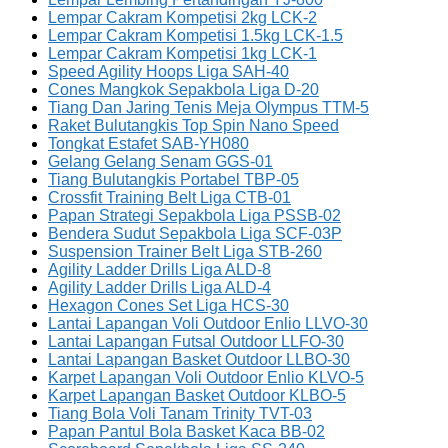
Lempar Cakram Kompetisi 2kg LCK-2
Lempar Cakram Kompetisi 1.5kg LCK-1.5
Lempar Cakram Kompetisi 1kg LCK-1
Speed Agility Hoops Liga SAH-40
Cones Mangkok Sepakbola Liga D-20
Tiang Dan Jaring Tenis Meja Olympus TTM-5
Raket Bulutangkis Top Spin Nano Speed
Tongkat Estafet SAB-YH080
Gelang Gelang Senam GGS-01
Tiang Bulutangkis Portabel TBP-05
Crossfit Training Belt Liga CTB-01
Papan Strategi Sepakbola Liga PSSB-02
Bendera Sudut Sepakbola Liga SCF-03P
Suspension Trainer Belt Liga STB-260
Agility Ladder Drills Liga ALD-8
Agility Ladder Drills Liga ALD-4
Hexagon Cones Set Liga HCS-30
Lantai Lapangan Voli Outdoor Enlio LLVO-30
Lantai Lapangan Futsal Outdoor LLFO-30
Lantai Lapangan Basket Outdoor LLBO-30
Karpet Lapangan Voli Outdoor Enlio KLVO-5
Karpet Lapangan Basket Outdoor KLBO-5
Tiang Bola Voli Tanam Trinity TVT-03
Papan Pantul Bola Basket Kaca BB-02