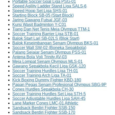
Portable Soccer Goal Liga PSG-01
Speed Agility Ladder Stand Liga SALS-6
Speed Hoop Set Liga SHS-01
Starting Block SB-05 (Start Block)
Jaring Gawang Futsal JGF-03
Kursi Wasit Badminton Y-C01
Tiang Dan Net Tenis Meja Olympus TTM-1
Soccer Training Barrier Liga STB-01
Balok Start Lari SB-02LS (Blok Start)
Balok Keseimbangan Senam Olympus BKS-01
Soccer Wall SW-02 (Boneka Sepakbola)
Palang Sejajar Senam Olympus PSS-01
Antena Bola Voli Trinity AV-03
Meja Lompat Senam Olympus MLS-01
Gawang Sepakbola Kecil Liga GSK-120
Soccer Training Hurdles Liga TH-01
Soccer Training Arch Liga TA-01
Kick Boxing Dummy Fighter KBD-180
Papan Pegas Senam Profesional Olympus SBG-9P
Cones Hurdles Sepakbola CH-30
Soccer Training Hurdles Set Liga STH-5
Soccer Adjustable Hurdles Liga SAH-45
Lane Marker Cones LMC-01 Athletic
Sandsack Berdiri Fighter SSB-150
Sandsack Berdiri Fighter SSB-170