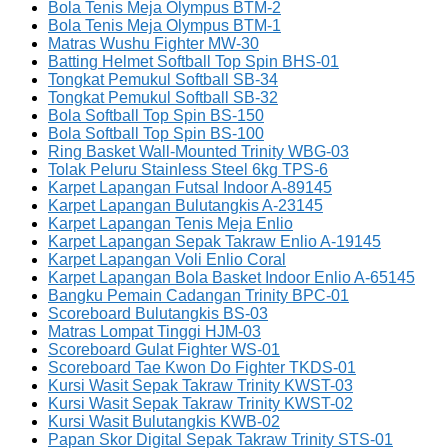
Bola Tenis Meja Olympus BTM-2
Bola Tenis Meja Olympus BTM-1
Matras Wushu Fighter MW-30
Batting Helmet Softball Top Spin BHS-01
Tongkat Pemukul Softball SB-34
Tongkat Pemukul Softball SB-32
Bola Softball Top Spin BS-150
Bola Softball Top Spin BS-100
Ring Basket Wall-Mounted Trinity WBG-03
Tolak Peluru Stainless Steel 6kg TPS-6
Karpet Lapangan Futsal Indoor A-89145
Karpet Lapangan Bulutangkis A-23145
Karpet Lapangan Tenis Meja Enlio
Karpet Lapangan Sepak Takraw Enlio A-19145
Karpet Lapangan Voli Enlio Coral
Karpet Lapangan Bola Basket Indoor Enlio A-65145
Bangku Pemain Cadangan Trinity BPC-01
Scoreboard Bulutangkis BS-03
Matras Lompat Tinggi HJM-03
Scoreboard Gulat Fighter WS-01
Scoreboard Tae Kwon Do Fighter TKDS-01
Kursi Wasit Sepak Takraw Trinity KWST-03
Kursi Wasit Sepak Takraw Trinity KWST-02
Kursi Wasit Bulutangkis KWB-02
Papan Skor Digital Sepak Takraw Trinity STS-01