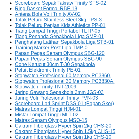
Scoreboard Sepak Takraw Trinity STS-02
Ring Basket Formal RBF-18
Antena Bola Voli Trinity AV-02
Tolak Peluru Stainless Steel 3kg TPS-3
Tolak Peluru Penjas Kids Athletics PP-01
Tiang Lompat Tinggi Portabel TLTP-05
Tiang Penanda Sepakbola Liga SMP-01
Penghalang Latihan Sepakbola Liga STB-01
Training Marker Post Liga TMP-01
Papan Pegas Senam Olympus SBG-120
Papan Pegas Senam Olympus SBG-90
Cone Kerucut 30cm T-30 Sepakbola
Peluit Elektronik Trinity PE-01
Stopwatch Profesional 60 Memory PC3860.
Stopwatch Profesional 30 Memory PC3830A.
Stopwatch Trinity TNT-2009
Jaring Gawang Sepakbola 3mm JGS-03
Jaring Voli Profesional Trinity PVN-03
Scoreboard Lari Sprint DSS-01 (Papan Skor)
Matras Lompat Tinggi HJM-01
Mistar Lompat Tinggi MLT-02
Matras Senam Olympus MSO-15
Cakram Fiberglass Hyper Spin 2kg CHS-20
Cakram Fiberglass Hyper Spin 1.5kg CHS-15
Cakram Fiberglass Hyper Spin 1kg CHS-10