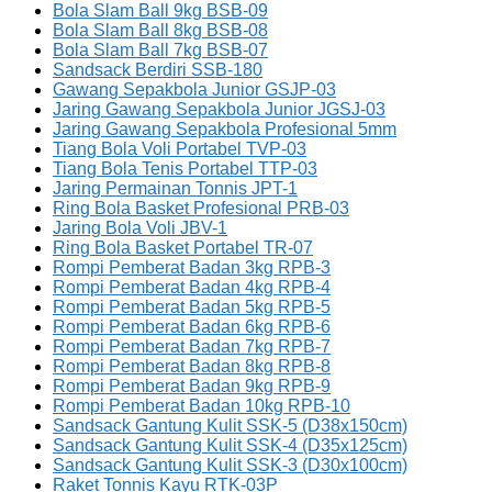
Bola Slam Ball 9kg BSB-09
Bola Slam Ball 8kg BSB-08
Bola Slam Ball 7kg BSB-07
Sandsack Berdiri SSB-180
Gawang Sepakbola Junior GSJP-03
Jaring Gawang Sepakbola Junior JGSJ-03
Jaring Gawang Sepakbola Profesional 5mm
Tiang Bola Voli Portabel TVP-03
Tiang Bola Tenis Portabel TTP-03
Jaring Permainan Tonnis JPT-1
Ring Bola Basket Profesional PRB-03
Jaring Bola Voli JBV-1
Ring Bola Basket Portabel TR-07
Rompi Pemberat Badan 3kg RPB-3
Rompi Pemberat Badan 4kg RPB-4
Rompi Pemberat Badan 5kg RPB-5
Rompi Pemberat Badan 6kg RPB-6
Rompi Pemberat Badan 7kg RPB-7
Rompi Pemberat Badan 8kg RPB-8
Rompi Pemberat Badan 9kg RPB-9
Rompi Pemberat Badan 10kg RPB-10
Sandsack Gantung Kulit SSK-5 (D38x150cm)
Sandsack Gantung Kulit SSK-4 (D35x125cm)
Sandsack Gantung Kulit SSK-3 (D30x100cm)
Raket Tonnis Kayu RTK-03P