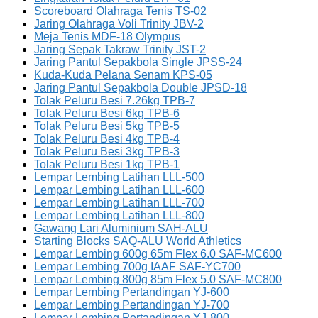
Scoreboard Olahraga Tenis TS-02
Jaring Olahraga Voli Trinity JBV-2
Meja Tenis MDF-18 Olympus
Jaring Sepak Takraw Trinity JST-2
Jaring Pantul Sepakbola Single JPSS-24
Kuda-Kuda Pelana Senam KPS-05
Jaring Pantul Sepakbola Double JPSD-18
Tolak Peluru Besi 7.26kg TPB-7
Tolak Peluru Besi 6kg TPB-6
Tolak Peluru Besi 5kg TPB-5
Tolak Peluru Besi 4kg TPB-4
Tolak Peluru Besi 3kg TPB-3
Tolak Peluru Besi 1kg TPB-1
Lempar Lembing Latihan LLL-500
Lempar Lembing Latihan LLL-600
Lempar Lembing Latihan LLL-700
Lempar Lembing Latihan LLL-800
Gawang Lari Aluminium SAH-ALU
Starting Blocks SAQ-ALU World Athletics
Lempar Lembing 600g 65m Flex 6.0 SAF-MC600
Lempar Lembing 700g IAAF SAF-YC700
Lempar Lembing 800g 85m Flex 5.0 SAF-MC800
Lempar Lembing Pertandingan YJ-600
Lempar Lembing Pertandingan YJ-700
Lempar Lembing Pertandingan YJ-800