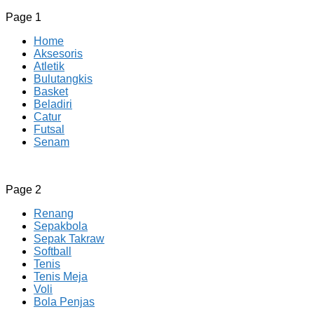
Page 1
Home
Aksesoris
Atletik
Bulutangkis
Basket
Beladiri
Catur
Futsal
Senam
CV JAYA BERSAMA Co Id
Menyediakan Semua Perlengkapan Olahraga Yang
Page 2
Lengkap, Berkualitas Dengan Harga Yang Murah
Renang
Sepakbola
Sepak Takraw
Softball
Tenis
Tenis Meja
Voli
Bola Penjas