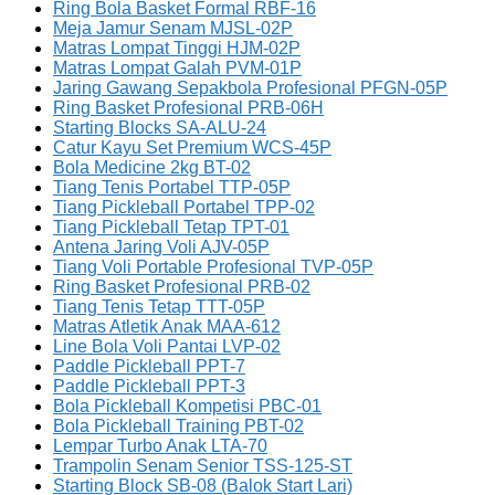
Ring Bola Basket Formal RBF-16
Meja Jamur Senam MJSL-02P
Matras Lompat Tinggi HJM-02P
Matras Lompat Galah PVM-01P
Jaring Gawang Sepakbola Profesional PFGN-05P
Ring Basket Profesional PRB-06H
Starting Blocks SA-ALU-24
Catur Kayu Set Premium WCS-45P
Bola Medicine 2kg BT-02
Tiang Tenis Portabel TTP-05P
Tiang Pickleball Portabel TPP-02
Tiang Pickleball Tetap TPT-01
Antena Jaring Voli AJV-05P
Tiang Voli Portable Profesional TVP-05P
Ring Basket Profesional PRB-02
Tiang Tenis Tetap TTT-05P
Matras Atletik Anak MAA-612
Line Bola Voli Pantai LVP-02
Paddle Pickleball PPT-7
Paddle Pickleball PPT-3
Bola Pickleball Kompetisi PBC-01
Bola Pickleball Training PBT-02
Lempar Turbo Anak LTA-70
Trampolin Senam Senior TSS-125-ST
Starting Block SB-08 (Balok Start Lari)