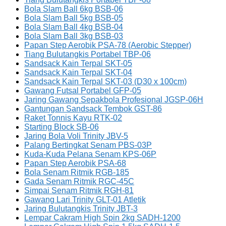
Bola Slam Ball 6kg BSB-06
Bola Slam Ball 5kg BSB-05
Bola Slam Ball 4kg BSB-04
Bola Slam Ball 3kg BSB-03
Papan Step Aerobik PSA-78 (Aerobic Stepper)
Tiang Bulutangkis Portabel TBP-06
Sandsack Kain Terpal SKT-05
Sandsack Kain Terpal SKT-04
Sandsack Kain Terpal SKT-03 (D30 x 100cm)
Gawang Futsal Portabel GFP-05
Jaring Gawang Sepakbola Profesional JGSP-06H
Gantungan Sandsack Tembok GST-86
Raket Tonnis Kayu RTK-02
Starting Block SB-06
Jaring Bola Voli Trinity JBV-5
Palang Bertingkat Senam PBS-03P
Kuda-Kuda Pelana Senam KPS-06P
Papan Step Aerobik PSA-68
Bola Senam Ritmik RGB-185
Gada Senam Ritmik RGC-45C
Simpai Senam Ritmik RGH-81
Gawang Lari Trinity GLT-01 Atletik
Jaring Bulutangkis Trinity JBT-3
Lempar Cakram High Spin 2kg SADH-1200