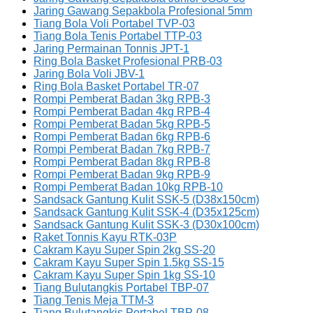
Jaring Gawang Sepakbola Profesional 5mm
Tiang Bola Voli Portabel TVP-03
Tiang Bola Tenis Portabel TTP-03
Jaring Permainan Tonnis JPT-1
Ring Bola Basket Profesional PRB-03
Jaring Bola Voli JBV-1
Ring Bola Basket Portabel TR-07
Rompi Pemberat Badan 3kg RPB-3
Rompi Pemberat Badan 4kg RPB-4
Rompi Pemberat Badan 5kg RPB-5
Rompi Pemberat Badan 6kg RPB-6
Rompi Pemberat Badan 7kg RPB-7
Rompi Pemberat Badan 8kg RPB-8
Rompi Pemberat Badan 9kg RPB-9
Rompi Pemberat Badan 10kg RPB-10
Sandsack Gantung Kulit SSK-5 (D38x150cm)
Sandsack Gantung Kulit SSK-4 (D35x125cm)
Sandsack Gantung Kulit SSK-3 (D30x100cm)
Raket Tonnis Kayu RTK-03P
Cakram Kayu Super Spin 2kg SS-20
Cakram Kayu Super Spin 1.5kg SS-15
Cakram Kayu Super Spin 1kg SS-10
Tiang Bulutangkis Portabel TBP-07
Tiang Tenis Meja TTM-3
Tiang Bulutangkis Portabel TBP-08