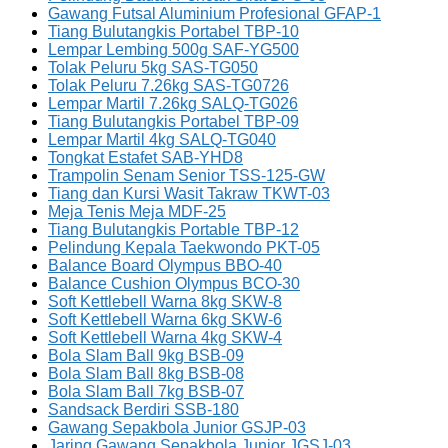
Gawang Futsal Aluminium Profesional GFAP-1
Tiang Bulutangkis Portabel TBP-10
Lempar Lembing 500g SAF-YG500
Tolak Peluru 5kg SAS-TG050
Tolak Peluru 7.26kg SAS-TG0726
Lempar Martil 7.26kg SALQ-TG026
Tiang Bulutangkis Portabel TBP-09
Lempar Martil 4kg SALQ-TG040
Tongkat Estafet SAB-YHD8
Trampolin Senam Senior TSS-125-GW
Tiang dan Kursi Wasit Takraw TKWT-03
Meja Tenis Meja MDF-25
Tiang Bulutangkis Portable TBP-12
Pelindung Kepala Taekwondo PKT-05
Balance Board Olympus BBO-40
Balance Cushion Olympus BCO-30
Soft Kettlebell Warna 8kg SKW-8
Soft Kettlebell Warna 6kg SKW-6
Soft Kettlebell Warna 4kg SKW-4
Bola Slam Ball 9kg BSB-09
Bola Slam Ball 8kg BSB-08
Bola Slam Ball 7kg BSB-07
Sandsack Berdiri SSB-180
Gawang Sepakbola Junior GSJP-03
Jaring Gawang Sepakbola Junior JGSJ-03