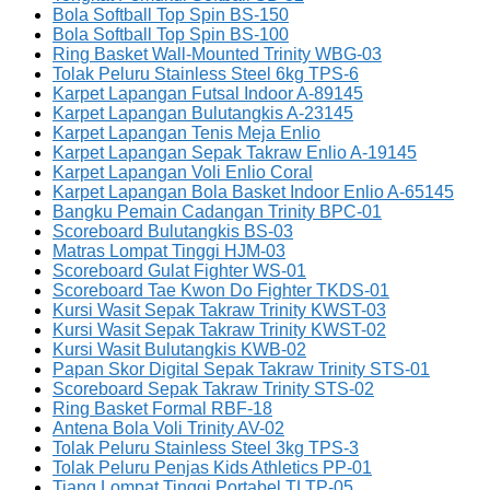
Bola Softball Top Spin BS-150
Bola Softball Top Spin BS-100
Ring Basket Wall-Mounted Trinity WBG-03
Tolak Peluru Stainless Steel 6kg TPS-6
Karpet Lapangan Futsal Indoor A-89145
Karpet Lapangan Bulutangkis A-23145
Karpet Lapangan Tenis Meja Enlio
Karpet Lapangan Sepak Takraw Enlio A-19145
Karpet Lapangan Voli Enlio Coral
Karpet Lapangan Bola Basket Indoor Enlio A-65145
Bangku Pemain Cadangan Trinity BPC-01
Scoreboard Bulutangkis BS-03
Matras Lompat Tinggi HJM-03
Scoreboard Gulat Fighter WS-01
Scoreboard Tae Kwon Do Fighter TKDS-01
Kursi Wasit Sepak Takraw Trinity KWST-03
Kursi Wasit Sepak Takraw Trinity KWST-02
Kursi Wasit Bulutangkis KWB-02
Papan Skor Digital Sepak Takraw Trinity STS-01
Scoreboard Sepak Takraw Trinity STS-02
Ring Basket Formal RBF-18
Antena Bola Voli Trinity AV-02
Tolak Peluru Stainless Steel 3kg TPS-3
Tolak Peluru Penjas Kids Athletics PP-01
Tiang Lompat Tinggi Portabel TLTP-05