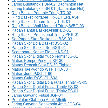
Jaring Bulutangkis BN-02 (Badminton Net)
Jaring Bulutangkis BN-01 (Badminton Net)
Ring Basket Portable Trinity TR-02
Ring Basket Portabel TR-01 PERBASI
Ring Basket Tanam Trinity TTB-01
Ring Basket Wall Mounted Trinity WBG-03
Papan Pantul Basket Akrilik BB-01
Ring Basket Profesional Trinity PRB-01
Set Papan Skor Basketball BSS-03
Papan Skor Bola Basket BSS-02
Papan Skor Basket Set BSS-01
Scoreboard Karate Fighter KS-01
Papan Skor Digital Yudo Fighter JS-01
Matras Kempo Perkemi KP-30
Matras Pencak Silat PS-30 Fighter
Matras Taekwondo WTF TKD-30
Matras Judo PJSI JT-60
Matras Gulat PGSI GL-60A
Papan Skor Digital Bola Futsal Trinity FS-05
Papan Skor Digital Futsal Trinity FS-03
Papan Skor Digital Futsal Trinity FS-01
Jaring Gawang Futsal JGF-04
Peralatan Olahraga Anak Atletik
Jaring Gawang Sepakbola 4mm JGS-04