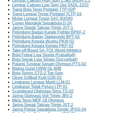
Lempar Cakram High Spin 1.5kg SADH-1.5
Lempar Cakram Low Spin 1kg SADL-1010
Tiang Bola Tenis Portabel TTP-02P
Tiang Lompat Tinggi Portabel TLTP-03
Mistar Lompat Tinggi SAC-BX040
Cones Mangkok Sepakbola D-24
Jaring Sepak Takraw Trinity JST-1
Pelindung Badan Karate Fighter BPKF-2
Pelindung Badan Taekwondo BPT-02
Pelindung Kepala Wushu PKW-02
Pelindung Kepala Kempo PKP-02
Take-off Board SA-TO1 World Athletics
Bola Futsal Liga Sparta (Futsalball)
Bola Sepak Liga Telstar (Soccerball)
Palang Tunggal Senam Olympus PTS-02
Matras Gulat UWW GL-60B
Bola Tonnis STG-2 Top Spin
Glove Softball Kulit GSK-01
Lingkaran Lempar Martil LLM-01
Lingkaran Tolak Peluru LTP-01
Scoreboard Olahraga Tenis TS-02
Jaring Olahraga Voli Trinity JBV-2
Meja Tenis MDF-18 Olympus
Jaring Sepak Takraw Trinity JST-2
Jaring Pantul Sepakbola Single JPSS-24