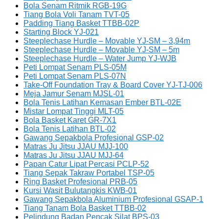
Bola Senam Ritmik RGB-19G
Tiang Bola Voli Tanam TVT-05
Padding Tiang Basket TTBB-02P
Starting Block YJ-021
Steeplechase Hurdle – Movable YJ-SM – 3,94m
Steeplechase Hurdle – Movable YJ-SM – 5m
Steeplechase Hurdle – Water Jump YJ-WJB
Peti Lompat Senam PLS-05M
Peti Lompat Senam PLS-07N
Take-Off Foundation Tray & Board Cover YJ-TJ-006
Meja Jamur Senam MJSL-01
Bola Tenis Latihan Kemasan Ember BTL-02E
Mistar Lompat Tinggi MLT-05
Bola Basket Karet GR-7X1
Bola Tenis Latihan BTL-02
Gawang Sepakbola Profesional GSP-02
Matras Ju Jitsu JJAU MJJ-100
Matras Ju Jitsu JJAU MJJ-64
Papan Catur Lipat Percasi PCLP-52
Tiang Sepak Takraw Portabel TSP-05
Ring Basket Profesional PRB-05
Kursi Wasit Bulutangkis KWB-01
Gawang Sepakbola Aluminium Profesional GSAP-1
Tiang Tanam Bola Basket TTBB-02
Pelindung Badan Pencak Silat BPS-03