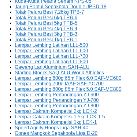
Kuda-Kuda Pelana Senam KPS-05
Jaring Pantul Sepakbola Double JPSD-18
Tolak Peluru Besi 7.26kg TPB-7
Tolak Peluru Besi 6kg TPB-6
Tolak Peluru Besi 5kg TPB-5
Tolak Peluru Besi 4kg TPB-4
Tolak Peluru Besi 3kg TPB-3
Tolak Peluru Besi 1kg TPB-1
Lempar Lembing Latihan LLL-500
Lempar Lembing Latihan LLL-600
Lempar Lembing Latihan LLL-700
Lempar Lembing Latihan LLL-800
Gawang Lari Aluminium SAH-ALU
Starting Blocks SAQ-ALU World Athletics
Lempar Lembing 600g 65m Flex 6.0 SAF-MC600
Lempar Lembing 700g IAAF SAF-YC700
Lempar Lembing 800g 85m Flex 5.0 SAF-MC800
Lempar Lembing Pertandingan YJ-600
Lempar Lembing Pertandingan YJ-700
Lempar Lembing Pertandingan YJ-800
Lempar Cakram Kompetisi 2kg LCK-2
Lempar Cakram Kompetisi 1.5kg LCK-1.5
Lempar Cakram Kompetisi 1kg LCK-1
Speed Agility Hoops Liga SAH-40
Cones Mangkok Sepakbola Liga D-20