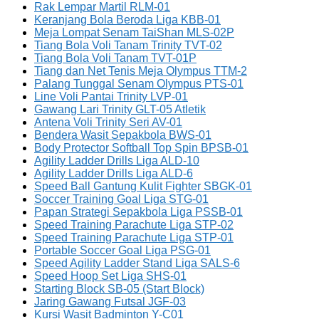
Rak Lempar Martil RLM-01
Keranjang Bola Beroda Liga KBB-01
Meja Lompat Senam TaiShan MLS-02P
Tiang Bola Voli Tanam Trinity TVT-02
Tiang Bola Voli Tanam TVT-01P
Tiang dan Net Tenis Meja Olympus TTM-2
Palang Tunggal Senam Olympus PTS-01
Line Voli Pantai Trinity LVP-01
Gawang Lari Trinity GLT-05 Atletik
Antena Voli Trinity Seri AV-01
Bendera Wasit Sepakbola BWS-01
Body Protector Softball Top Spin BPSB-01
Agility Ladder Drills Liga ALD-10
Agility Ladder Drills Liga ALD-6
Speed Ball Gantung Kulit Fighter SBGK-01
Soccer Training Goal Liga STG-01
Papan Strategi Sepakbola Liga PSSB-01
Speed Training Parachute Liga STP-02
Speed Training Parachute Liga STP-01
Portable Soccer Goal Liga PSG-01
Speed Agility Ladder Stand Liga SALS-6
Speed Hoop Set Liga SHS-01
Starting Block SB-05 (Start Block)
Jaring Gawang Futsal JGF-03
Kursi Wasit Badminton Y-C01