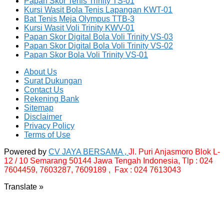
Papan Skor Tenis Trinity TS-01
Kursi Wasit Bola Tenis Lapangan KWT-01
Bat Tenis Meja Olympus TTB-3
Kursi Wasit Voli Trinity KWV-01
Papan Skor Digital Bola Voli Trinity VS-03
Papan Skor Digital Bola Voli Trinity VS-02
Papan Skor Bola Voli Trinity VS-01
About Us
Surat Dukungan
Contact Us
Rekening Bank
Sitemap
Disclaimer
Privacy Policy
Terms of Use
Powered by
CV JAYA BERSAMA ,
Jl. Puri Anjasmoro Blok L-
12 / 10 Semarang 50144 Jawa Tengah Indonesia,
Tlp : 024
7604459, 7603287, 7609189 , Fax : 024 7613043
Translate »