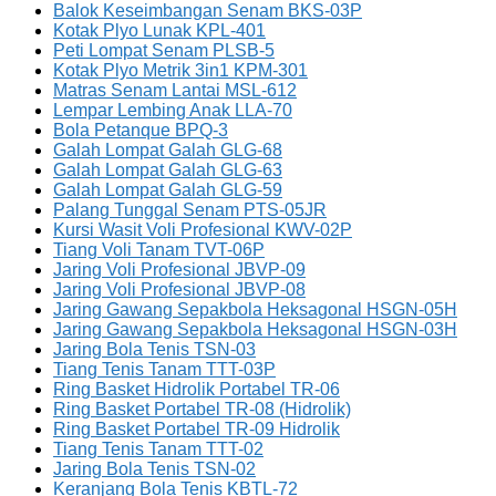
Balok Keseimbangan Senam BKS-03P
Kotak Plyo Lunak KPL-401
Peti Lompat Senam PLSB-5
Kotak Plyo Metrik 3in1 KPM-301
Matras Senam Lantai MSL-612
Lempar Lembing Anak LLA-70
Bola Petanque BPQ-3
Galah Lompat Galah GLG-68
Galah Lompat Galah GLG-63
Galah Lompat Galah GLG-59
Palang Tunggal Senam PTS-05JR
Kursi Wasit Voli Profesional KWV-02P
Tiang Voli Tanam TVT-06P
Jaring Voli Profesional JBVP-09
Jaring Voli Profesional JBVP-08
Jaring Gawang Sepakbola Heksagonal HSGN-05H
Jaring Gawang Sepakbola Heksagonal HSGN-03H
Jaring Bola Tenis TSN-03
Tiang Tenis Tanam TTT-03P
Ring Basket Hidrolik Portabel TR-06
Ring Basket Portabel TR-08 (Hidrolik)
Ring Basket Portabel TR-09 Hidrolik
Tiang Tenis Tanam TTT-02
Jaring Bola Tenis TSN-02
Keranjang Bola Tenis KBTL-72