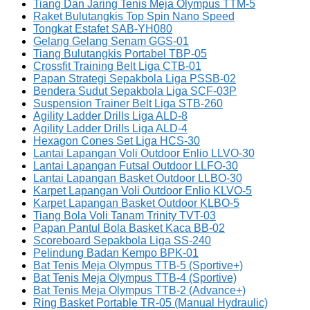
Tiang Dan Jaring Tenis Meja Olympus TTM-5
Raket Bulutangkis Top Spin Nano Speed
Tongkat Estafet SAB-YH080
Gelang Gelang Senam GGS-01
Tiang Bulutangkis Portabel TBP-05
Crossfit Training Belt Liga CTB-01
Papan Strategi Sepakbola Liga PSSB-02
Bendera Sudut Sepakbola Liga SCF-03P
Suspension Trainer Belt Liga STB-260
Agility Ladder Drills Liga ALD-8
Agility Ladder Drills Liga ALD-4
Hexagon Cones Set Liga HCS-30
Lantai Lapangan Voli Outdoor Enlio LLVO-30
Lantai Lapangan Futsal Outdoor LLFO-30
Lantai Lapangan Basket Outdoor LLBO-30
Karpet Lapangan Voli Outdoor Enlio KLVO-5
Karpet Lapangan Basket Outdoor KLBO-5
Tiang Bola Voli Tanam Trinity TVT-03
Papan Pantul Bola Basket Kaca BB-02
Scoreboard Sepakbola Liga SS-240
Pelindung Badan Kempo BPK-01
Bat Tenis Meja Olympus TTB-5 (Sportive+)
Bat Tenis Meja Olympus TTB-4 (Sportive)
Bat Tenis Meja Olympus TTB-2 (Advance+)
Ring Basket Portable TR-05 (Manual Hydraulic)