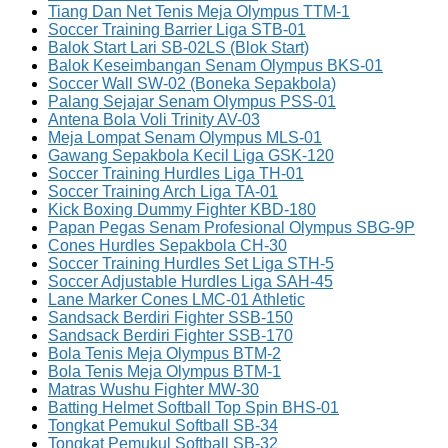
Tiang Dan Net Tenis Meja Olympus TTM-1
Soccer Training Barrier Liga STB-01
Balok Start Lari SB-02LS (Blok Start)
Balok Keseimbangan Senam Olympus BKS-01
Soccer Wall SW-02 (Boneka Sepakbola)
Palang Sejajar Senam Olympus PSS-01
Antena Bola Voli Trinity AV-03
Meja Lompat Senam Olympus MLS-01
Gawang Sepakbola Kecil Liga GSK-120
Soccer Training Hurdles Liga TH-01
Soccer Training Arch Liga TA-01
Kick Boxing Dummy Fighter KBD-180
Papan Pegas Senam Profesional Olympus SBG-9P
Cones Hurdles Sepakbola CH-30
Soccer Training Hurdles Set Liga STH-5
Soccer Adjustable Hurdles Liga SAH-45
Lane Marker Cones LMC-01 Athletic
Sandsack Berdiri Fighter SSB-150
Sandsack Berdiri Fighter SSB-170
Bola Tenis Meja Olympus BTM-2
Bola Tenis Meja Olympus BTM-1
Matras Wushu Fighter MW-30
Batting Helmet Softball Top Spin BHS-01
Tongkat Pemukul Softball SB-34
Tongkat Pemukul Softball SB-32