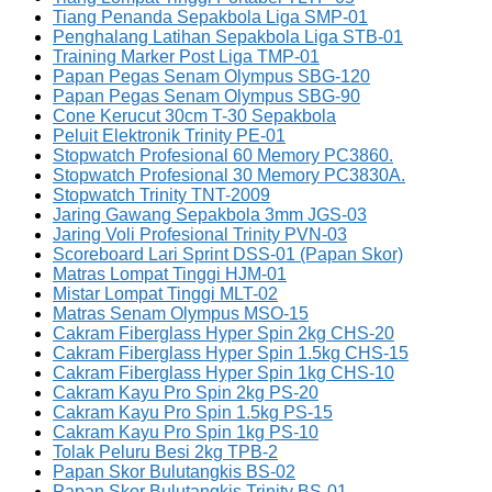
Tiang Penanda Sepakbola Liga SMP-01
Penghalang Latihan Sepakbola Liga STB-01
Training Marker Post Liga TMP-01
Papan Pegas Senam Olympus SBG-120
Papan Pegas Senam Olympus SBG-90
Cone Kerucut 30cm T-30 Sepakbola
Peluit Elektronik Trinity PE-01
Stopwatch Profesional 60 Memory PC3860.
Stopwatch Profesional 30 Memory PC3830A.
Stopwatch Trinity TNT-2009
Jaring Gawang Sepakbola 3mm JGS-03
Jaring Voli Profesional Trinity PVN-03
Scoreboard Lari Sprint DSS-01 (Papan Skor)
Matras Lompat Tinggi HJM-01
Mistar Lompat Tinggi MLT-02
Matras Senam Olympus MSO-15
Cakram Fiberglass Hyper Spin 2kg CHS-20
Cakram Fiberglass Hyper Spin 1.5kg CHS-15
Cakram Fiberglass Hyper Spin 1kg CHS-10
Cakram Kayu Pro Spin 2kg PS-20
Cakram Kayu Pro Spin 1.5kg PS-15
Cakram Kayu Pro Spin 1kg PS-10
Tolak Peluru Besi 2kg TPB-2
Papan Skor Bulutangkis BS-02
Papan Skor Bulutangkis Trinity BS-01