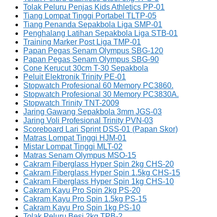
Tolak Peluru Penjas Kids Athletics PP-01
Tiang Lompat Tinggi Portabel TLTP-05
Tiang Penanda Sepakbola Liga SMP-01
Penghalang Latihan Sepakbola Liga STB-01
Training Marker Post Liga TMP-01
Papan Pegas Senam Olympus SBG-120
Papan Pegas Senam Olympus SBG-90
Cone Kerucut 30cm T-30 Sepakbola
Peluit Elektronik Trinity PE-01
Stopwatch Profesional 60 Memory PC3860.
Stopwatch Profesional 30 Memory PC3830A.
Stopwatch Trinity TNT-2009
Jaring Gawang Sepakbola 3mm JGS-03
Jaring Voli Profesional Trinity PVN-03
Scoreboard Lari Sprint DSS-01 (Papan Skor)
Matras Lompat Tinggi HJM-01
Mistar Lompat Tinggi MLT-02
Matras Senam Olympus MSO-15
Cakram Fiberglass Hyper Spin 2kg CHS-20
Cakram Fiberglass Hyper Spin 1.5kg CHS-15
Cakram Fiberglass Hyper Spin 1kg CHS-10
Cakram Kayu Pro Spin 2kg PS-20
Cakram Kayu Pro Spin 1.5kg PS-15
Cakram Kayu Pro Spin 1kg PS-10
Tolak Peluru Besi 2kg TPB-2