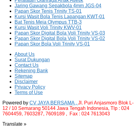
Peralatan Olahraga Anak Atletik
Jaring Gawang Sepakbola 4mm JGS-04
Papan Skor Tenis Trinity TS-01
Kursi Wasit Bola Tenis Lapangan KWT-01
Bat Tenis Meja Olympus TTB-3
Kursi Wasit Voli Trinity KWV-01
Papan Skor Digital Bola Voli Trinity VS-03
Papan Skor Digital Bola Voli Trinity VS-02
Papan Skor Bola Voli Trinity VS-01
About Us
Surat Dukungan
Contact Us
Rekening Bank
Sitemap
Disclaimer
Privacy Policy
Terms of Use
Powered by
CV JAYA BERSAMA ,
Jl. Puri Anjasmoro Blok L-
12 / 10 Semarang 50144 Jawa Tengah Indonesia,
Tlp : 024
7604459, 7603287, 7609189 , Fax : 024 7613043
Translate »