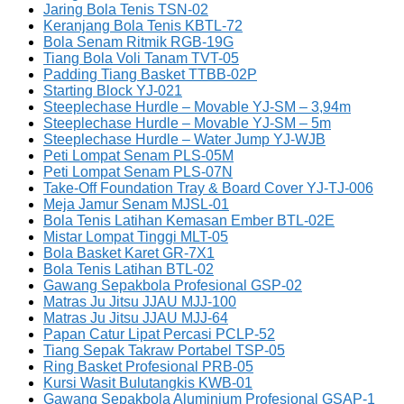
Jaring Bola Tenis TSN-02
Keranjang Bola Tenis KBTL-72
Bola Senam Ritmik RGB-19G
Tiang Bola Voli Tanam TVT-05
Padding Tiang Basket TTBB-02P
Starting Block YJ-021
Steeplechase Hurdle – Movable YJ-SM – 3,94m
Steeplechase Hurdle – Movable YJ-SM – 5m
Steeplechase Hurdle – Water Jump YJ-WJB
Peti Lompat Senam PLS-05M
Peti Lompat Senam PLS-07N
Take-Off Foundation Tray & Board Cover YJ-TJ-006
Meja Jamur Senam MJSL-01
Bola Tenis Latihan Kemasan Ember BTL-02E
Mistar Lompat Tinggi MLT-05
Bola Basket Karet GR-7X1
Bola Tenis Latihan BTL-02
Gawang Sepakbola Profesional GSP-02
Matras Ju Jitsu JJAU MJJ-100
Matras Ju Jitsu JJAU MJJ-64
Papan Catur Lipat Percasi PCLP-52
Tiang Sepak Takraw Portabel TSP-05
Ring Basket Profesional PRB-05
Kursi Wasit Bulutangkis KWB-01
Gawang Sepakbola Aluminium Profesional GSAP-1