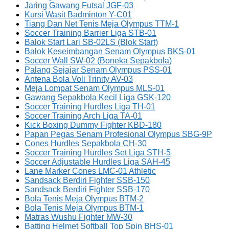
Jaring Gawang Futsal JGF-03
Kursi Wasit Badminton Y-C01
Tiang Dan Net Tenis Meja Olympus TTM-1
Soccer Training Barrier Liga STB-01
Balok Start Lari SB-02LS (Blok Start)
Balok Keseimbangan Senam Olympus BKS-01
Soccer Wall SW-02 (Boneka Sepakbola)
Palang Sejajar Senam Olympus PSS-01
Antena Bola Voli Trinity AV-03
Meja Lompat Senam Olympus MLS-01
Gawang Sepakbola Kecil Liga GSK-120
Soccer Training Hurdles Liga TH-01
Soccer Training Arch Liga TA-01
Kick Boxing Dummy Fighter KBD-180
Papan Pegas Senam Profesional Olympus SBG-9P
Cones Hurdles Sepakbola CH-30
Soccer Training Hurdles Set Liga STH-5
Soccer Adjustable Hurdles Liga SAH-45
Lane Marker Cones LMC-01 Athletic
Sandsack Berdiri Fighter SSB-150
Sandsack Berdiri Fighter SSB-170
Bola Tenis Meja Olympus BTM-2
Bola Tenis Meja Olympus BTM-1
Matras Wushu Fighter MW-30
Batting Helmet Softball Top Spin BHS-01