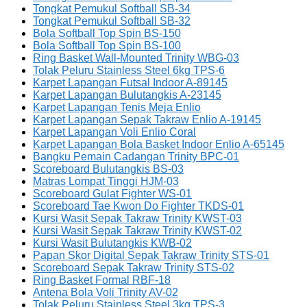
Tongkat Pemukul Softball SB-34
Tongkat Pemukul Softball SB-32
Bola Softball Top Spin BS-150
Bola Softball Top Spin BS-100
Ring Basket Wall-Mounted Trinity WBG-03
Tolak Peluru Stainless Steel 6kg TPS-6
Karpet Lapangan Futsal Indoor A-89145
Karpet Lapangan Bulutangkis A-23145
Karpet Lapangan Tenis Meja Enlio
Karpet Lapangan Sepak Takraw Enlio A-19145
Karpet Lapangan Voli Enlio Coral
Karpet Lapangan Bola Basket Indoor Enlio A-65145
Bangku Pemain Cadangan Trinity BPC-01
Scoreboard Bulutangkis BS-03
Matras Lompat Tinggi HJM-03
Scoreboard Gulat Fighter WS-01
Scoreboard Tae Kwon Do Fighter TKDS-01
Kursi Wasit Sepak Takraw Trinity KWST-03
Kursi Wasit Sepak Takraw Trinity KWST-02
Kursi Wasit Bulutangkis KWB-02
Papan Skor Digital Sepak Takraw Trinity STS-01
Scoreboard Sepak Takraw Trinity STS-02
Ring Basket Formal RBF-18
Antena Bola Voli Trinity AV-02
Tolak Peluru Stainless Steel 3kg TPS-3