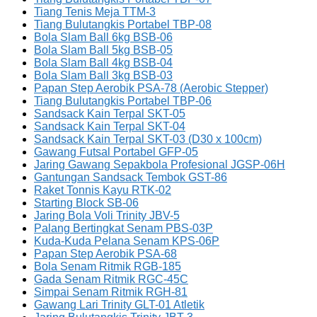
Tiang Tenis Meja TTM-3
Tiang Bulutangkis Portabel TBP-08
Bola Slam Ball 6kg BSB-06
Bola Slam Ball 5kg BSB-05
Bola Slam Ball 4kg BSB-04
Bola Slam Ball 3kg BSB-03
Papan Step Aerobik PSA-78 (Aerobic Stepper)
Tiang Bulutangkis Portabel TBP-06
Sandsack Kain Terpal SKT-05
Sandsack Kain Terpal SKT-04
Sandsack Kain Terpal SKT-03 (D30 x 100cm)
Gawang Futsal Portabel GFP-05
Jaring Gawang Sepakbola Profesional JGSP-06H
Gantungan Sandsack Tembok GST-86
Raket Tonnis Kayu RTK-02
Starting Block SB-06
Jaring Bola Voli Trinity JBV-5
Palang Bertingkat Senam PBS-03P
Kuda-Kuda Pelana Senam KPS-06P
Papan Step Aerobik PSA-68
Bola Senam Ritmik RGB-185
Gada Senam Ritmik RGC-45C
Simpai Senam Ritmik RGH-81
Gawang Lari Trinity GLT-01 Atletik