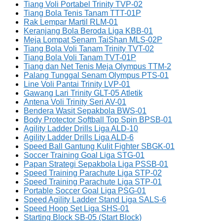
Tiang Voli Portabel Trinity TVP-02
Tiang Bola Tenis Tanam TTT-01P
Rak Lempar Martil RLM-01
Keranjang Bola Beroda Liga KBB-01
Meja Lompat Senam TaiShan MLS-02P
Tiang Bola Voli Tanam Trinity TVT-02
Tiang Bola Voli Tanam TVT-01P
Tiang dan Net Tenis Meja Olympus TTM-2
Palang Tunggal Senam Olympus PTS-01
Line Voli Pantai Trinity LVP-01
Gawang Lari Trinity GLT-05 Atletik
Antena Voli Trinity Seri AV-01
Bendera Wasit Sepakbola BWS-01
Body Protector Softball Top Spin BPSB-01
Agility Ladder Drills Liga ALD-10
Agility Ladder Drills Liga ALD-6
Speed Ball Gantung Kulit Fighter SBGK-01
Soccer Training Goal Liga STG-01
Papan Strategi Sepakbola Liga PSSB-01
Speed Training Parachute Liga STP-02
Speed Training Parachute Liga STP-01
Portable Soccer Goal Liga PSG-01
Speed Agility Ladder Stand Liga SALS-6
Speed Hoop Set Liga SHS-01
Starting Block SB-05 (Start Block)