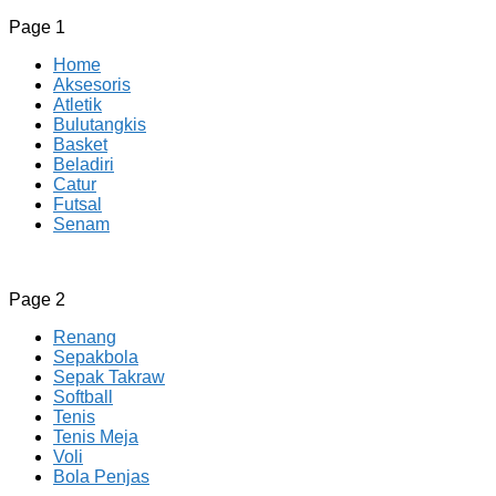
Page 1
Home
Aksesoris
Atletik
Bulutangkis
Basket
Beladiri
Catur
Futsal
Senam
CV JAYA BERSAMA Co Id
Menyediakan Semua Perlengkapan Olahraga Yang
Page 2
Lengkap, Berkualitas Dengan Harga Yang Murah
Renang
Sepakbola
Sepak Takraw
Softball
Tenis
Tenis Meja
Voli
Bola Penjas