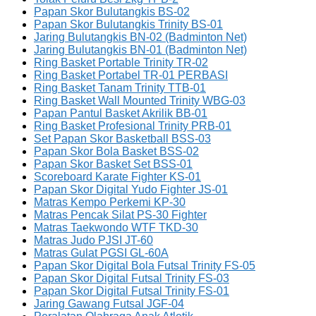
Papan Skor Bulutangkis BS-02
Papan Skor Bulutangkis Trinity BS-01
Jaring Bulutangkis BN-02 (Badminton Net)
Jaring Bulutangkis BN-01 (Badminton Net)
Ring Basket Portable Trinity TR-02
Ring Basket Portabel TR-01 PERBASI
Ring Basket Tanam Trinity TTB-01
Ring Basket Wall Mounted Trinity WBG-03
Papan Pantul Basket Akrilik BB-01
Ring Basket Profesional Trinity PRB-01
Set Papan Skor Basketball BSS-03
Papan Skor Bola Basket BSS-02
Papan Skor Basket Set BSS-01
Scoreboard Karate Fighter KS-01
Papan Skor Digital Yudo Fighter JS-01
Matras Kempo Perkemi KP-30
Matras Pencak Silat PS-30 Fighter
Matras Taekwondo WTF TKD-30
Matras Judo PJSI JT-60
Matras Gulat PGSI GL-60A
Papan Skor Digital Bola Futsal Trinity FS-05
Papan Skor Digital Futsal Trinity FS-03
Papan Skor Digital Futsal Trinity FS-01
Jaring Gawang Futsal JGF-04