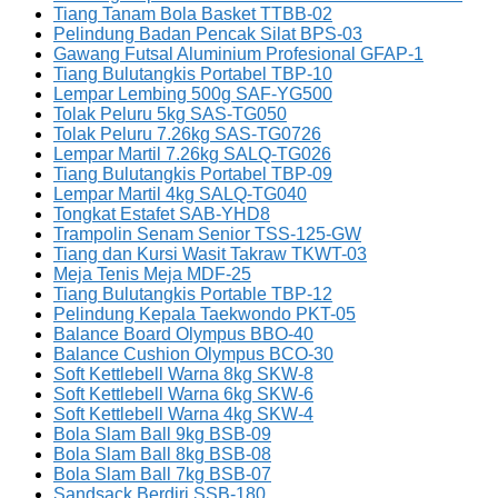
Tiang Tanam Bola Basket TTBB-02
Pelindung Badan Pencak Silat BPS-03
Gawang Futsal Aluminium Profesional GFAP-1
Tiang Bulutangkis Portabel TBP-10
Lempar Lembing 500g SAF-YG500
Tolak Peluru 5kg SAS-TG050
Tolak Peluru 7.26kg SAS-TG0726
Lempar Martil 7.26kg SALQ-TG026
Tiang Bulutangkis Portabel TBP-09
Lempar Martil 4kg SALQ-TG040
Tongkat Estafet SAB-YHD8
Trampolin Senam Senior TSS-125-GW
Tiang dan Kursi Wasit Takraw TKWT-03
Meja Tenis Meja MDF-25
Tiang Bulutangkis Portable TBP-12
Pelindung Kepala Taekwondo PKT-05
Balance Board Olympus BBO-40
Balance Cushion Olympus BCO-30
Soft Kettlebell Warna 8kg SKW-8
Soft Kettlebell Warna 6kg SKW-6
Soft Kettlebell Warna 4kg SKW-4
Bola Slam Ball 9kg BSB-09
Bola Slam Ball 8kg BSB-08
Bola Slam Ball 7kg BSB-07
Sandsack Berdiri SSB-180