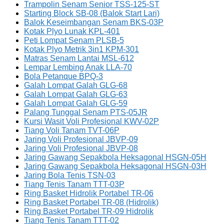
Trampolin Senam Senior TSS-125-ST
Starting Block SB-08 (Balok Start Lari)
Balok Keseimbangan Senam BKS-03P
Kotak Plyo Lunak KPL-401
Peti Lompat Senam PLSB-5
Kotak Plyo Metrik 3in1 KPM-301
Matras Senam Lantai MSL-612
Lempar Lembing Anak LLA-70
Bola Petanque BPQ-3
Galah Lompat Galah GLG-68
Galah Lompat Galah GLG-63
Galah Lompat Galah GLG-59
Palang Tunggal Senam PTS-05JR
Kursi Wasit Voli Profesional KWV-02P
Tiang Voli Tanam TVT-06P
Jaring Voli Profesional JBVP-09
Jaring Voli Profesional JBVP-08
Jaring Gawang Sepakbola Heksagonal HSGN-05H
Jaring Gawang Sepakbola Heksagonal HSGN-03H
Jaring Bola Tenis TSN-03
Tiang Tenis Tanam TTT-03P
Ring Basket Hidrolik Portabel TR-06
Ring Basket Portabel TR-08 (Hidrolik)
Ring Basket Portabel TR-09 Hidrolik
Tiang Tenis Tanam TTT-02