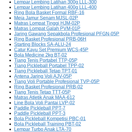
Lempar Lembing Latihan 300g LLL-300
Lempar Lembing Latihan 400g LLL-400
Ring Bola Basket Formal RBF-16
Meja Jamur Senam MJSL-02P
Matras Lompat Tinggi HJM-02P
Matras Lompat Galah PVM-01P
Jaring Gawang Sepakbola Profesional PFGN-05P
Ring Basket Profesional PRB-06H
Starting Blocks SA-ALU-24
Catur Kayu Set Premium WCS-45P
Bola Medicine 2kg BT-02
Tiang Tenis Portabel TTP-05P
Tiang Pickleball Portabel TPP-02
Tiang Pickleball Tetap TPT-01
Antena Jaring Voli AJV-05P
Tiang Voli Portable Profesional TVP-05P
Ring Basket Profesional PRB-02
Tiang Tenis Tetap TTT-05P
Matras Atletik Anak MAA-612
Line Bola Voli Pantai LVP-02
Paddle Pickleball PPT-7
Paddle Pickleball PPT-3
Bola Pickleball Kompetisi PBC-01
Bola Pickleball Training PBT-02
Lempar Turbo Anak LTA-70