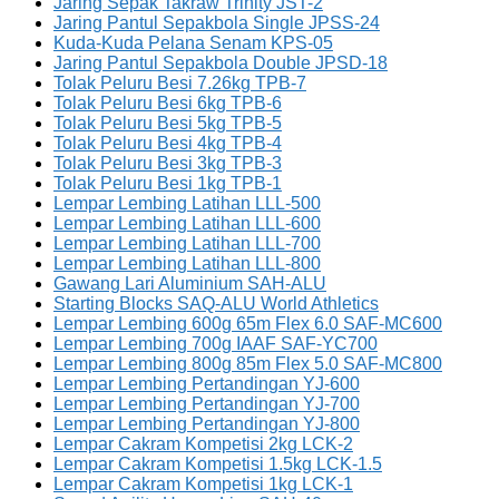
Jaring Sepak Takraw Trinity JST-2
Jaring Pantul Sepakbola Single JPSS-24
Kuda-Kuda Pelana Senam KPS-05
Jaring Pantul Sepakbola Double JPSD-18
Tolak Peluru Besi 7.26kg TPB-7
Tolak Peluru Besi 6kg TPB-6
Tolak Peluru Besi 5kg TPB-5
Tolak Peluru Besi 4kg TPB-4
Tolak Peluru Besi 3kg TPB-3
Tolak Peluru Besi 1kg TPB-1
Lempar Lembing Latihan LLL-500
Lempar Lembing Latihan LLL-600
Lempar Lembing Latihan LLL-700
Lempar Lembing Latihan LLL-800
Gawang Lari Aluminium SAH-ALU
Starting Blocks SAQ-ALU World Athletics
Lempar Lembing 600g 65m Flex 6.0 SAF-MC600
Lempar Lembing 700g IAAF SAF-YC700
Lempar Lembing 800g 85m Flex 5.0 SAF-MC800
Lempar Lembing Pertandingan YJ-600
Lempar Lembing Pertandingan YJ-700
Lempar Lembing Pertandingan YJ-800
Lempar Cakram Kompetisi 2kg LCK-2
Lempar Cakram Kompetisi 1.5kg LCK-1.5
Lempar Cakram Kompetisi 1kg LCK-1