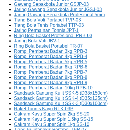
Gawang Sepakbola Junior GSJP-03
Jaring Gawang Sepakbola Junior JGSJ-03
Jaring Gawang Sepakbola Profesional 5mm
Tiang Bola Voli Portabel TVP-03
Tiang Bola Tenis Portabel TTP-03
Jaring Permainan Tonnis JPT-1
Ring Bola Basket Profesional PRB-03
Jaring Bola Voli JBV-1
Ring Bola Basket Portabel TR-07
Rompi Pemberat Badan 3kg RPB-3
Rompi Pemberat Badan 4kg RPB-4
Rompi Pemberat Badan 5kg RPB-5
Rompi Pemberat Badan 6kg RPB-6
Rompi Pemberat Badan 7kg RPB-7
Rompi Pemberat Badan 8kg RPB-8
Rompi Pemberat Badan 9kg RPB-9
Rompi Pemberat Badan 10kg RPB-10
Sandsack Gantung Kulit SSK-5 (D38x150cm)
Sandsack Gantung Kulit SSK-4 (D35x125cm)
Sandsack Gantung Kulit SSK-3 (D30x100cm)
Raket Tonnis Kayu RTK-03P
Cakram Kayu Super Spin 2kg SS-20
Cakram Kayu Super Spin 1.5kg SS-15
Cakram Kayu Super Spin 1kg SS-10
Tiang Bulutangkis Portabel TBP-07