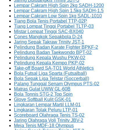
Jaring Bulutangkis Trinity JBT-3
Lempar Cakram High Spin 2kg SADH-1200
Lempar Cakram High Spin 1.5kg SADH-1.5
Lempar Cakram Low Spin 1kg SADL-1010
Tiang Bola Tenis Portabel TTP-02P
Tiang Lompat Tinggi Portabel TLTP-03
Mistar Lompat Tinggi SAC-BX040
Cones Mangkok Sepakbola D-24
Jaring Sepak Takraw Trinity JST-1
Pelindung Badan Karate Fighter BPKF-2
Pelindung Badan Taekwondo BPT-02
Pelindung Kepala Wushu PKW-02
Pelindung Kepala Kempo PKP-02
Take-off Board SA-TO1 World Athletics
Bola Futsal Liga Sparta (Futsalball)
Bola Sepak Liga Telstar (Soccerball)
Palang Tunggal Senam Olympus PTS-02
Matras Gulat UWW GL-60B
Bola Tonnis STG-2 Top Spin
Glove Softball Kulit GSK-01
Lingkaran Lempar Martil LLM-01
Lingkaran Tolak Peluru LTP-01
Scoreboard Olahraga Tenis TS-02
Jaring Olahraga Voli Trinity JBV-2
Meja Tenis MDF-18 Olympus