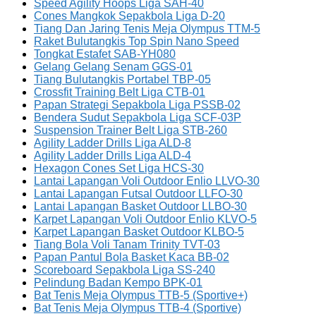
Speed Agility Hoops Liga SAH-40
Cones Mangkok Sepakbola Liga D-20
Tiang Dan Jaring Tenis Meja Olympus TTM-5
Raket Bulutangkis Top Spin Nano Speed
Tongkat Estafet SAB-YH080
Gelang Gelang Senam GGS-01
Tiang Bulutangkis Portabel TBP-05
Crossfit Training Belt Liga CTB-01
Papan Strategi Sepakbola Liga PSSB-02
Bendera Sudut Sepakbola Liga SCF-03P
Suspension Trainer Belt Liga STB-260
Agility Ladder Drills Liga ALD-8
Agility Ladder Drills Liga ALD-4
Hexagon Cones Set Liga HCS-30
Lantai Lapangan Voli Outdoor Enlio LLVO-30
Lantai Lapangan Futsal Outdoor LLFO-30
Lantai Lapangan Basket Outdoor LLBO-30
Karpet Lapangan Voli Outdoor Enlio KLVO-5
Karpet Lapangan Basket Outdoor KLBO-5
Tiang Bola Voli Tanam Trinity TVT-03
Papan Pantul Bola Basket Kaca BB-02
Scoreboard Sepakbola Liga SS-240
Pelindung Badan Kempo BPK-01
Bat Tenis Meja Olympus TTB-5 (Sportive+)
Bat Tenis Meja Olympus TTB-4 (Sportive)