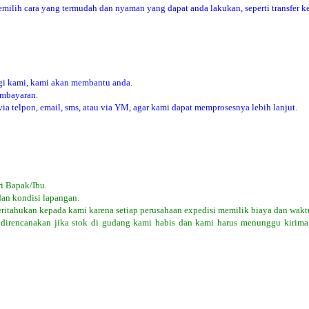
ilih cara yang termudah dan nyaman yang dapat anda lakukan, seperti transfer ke
i kami, kami akan membantu anda.
embayaran.
 telpon, email, sms, atau via YM, agar kami dapat memprosesnya lebih lanjut.
i Bapak/Ibu.
dan kondisi lapangan.
eritahukan kepada kami karena setiap perusahaan expedisi memilik biaya dan wakt
 direncanakan jika stok di gudang kami habis dan kami harus menunggu kiriman