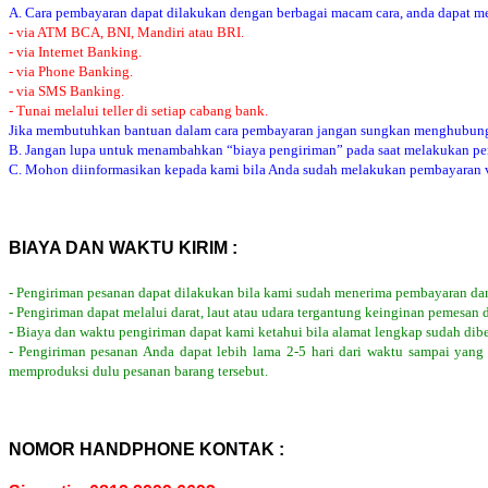
A. Cara pembayaran dapat dilakukan dengan berbagai macam cara, anda dapat mem
- via ATM BCA, BNI, Mandiri atau BRI.
- via Internet Banking.
- via Phone Banking.
- via SMS Banking.
- Tunai melalui teller di setiap cabang bank.
Jika membutuhkan bantuan dalam cara pembayaran jangan sungkan menghubung
B. Jangan lupa untuk menambahkan “biaya pengiriman” pada saat melakukan p
C. Mohon diinformasikan kepada kami bila Anda sudah melakukan pembayaran via
BIAYA DAN WAKTU KIRIM :
- Pengiriman pesanan dapat dilakukan bila kami sudah menerima pembayaran dar
- Pengiriman dapat melalui darat, laut atau udara tergantung keinginan pemesan 
- Biaya dan waktu pengiriman dapat kami ketahui bila alamat lengkap sudah dib
- Pengiriman pesanan Anda dapat lebih lama 2-5 hari dari waktu sampai yang
memproduksi dulu pesanan barang tersebut.
NOMOR HANDPHONE KONTAK :