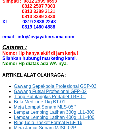
Simpati : 0812 2999 6693
0812 2507 7003
0813 3389 2121
0813 3389 3330
XL : 0819 2888 2248
0819 1460 4888
email : info@cvjayabersama.com
Catatan :
Nomor Hp hanya aktif di jam kerja !
Silahkan hubungi marketing kami.
Nomor Hp diatas ada WA-nya.
ARTIKEL ALAT OLAHRAGA :
Gawang Sepakbola Profesional GSP-03
Gawang Futsal Profesional GFP-02
Tiang Bulutangkis Portabel TBP-01
Bola Medicine 1kg BT-01
Meja Lompat Senam MLS-05P
Lempar Lembing Latihan 300g LLL-300
Lempar Lembing Latihan 400g LLL-400
Ring Bola Basket Formal RBF-16
Meja Jamur Senam MJSL-02P