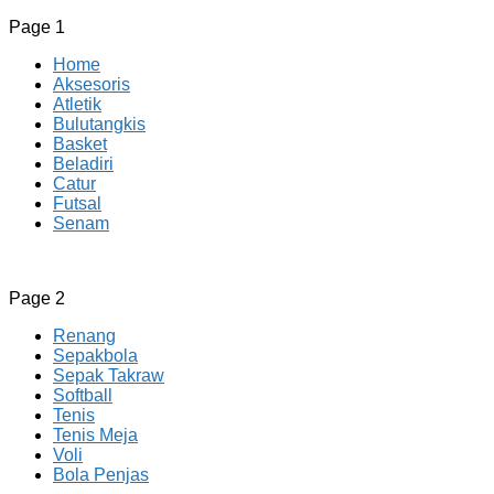
Page 1
Home
Aksesoris
Atletik
Bulutangkis
Basket
Beladiri
Catur
Futsal
Senam
CV JAYA BERSAMA Co Id
Menyediakan Semua Perlengkapan Olahraga Yang Lengkap, 
Page 2
Renang
Sepakbola
Sepak Takraw
Softball
Tenis
Tenis Meja
Voli
Bola Penjas