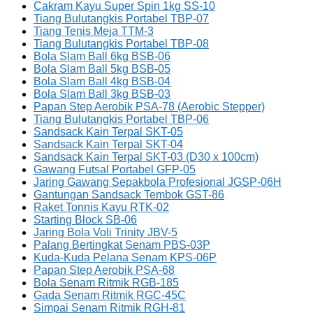
Cakram Kayu Super Spin 1kg SS-10
Tiang Bulutangkis Portabel TBP-07
Tiang Tenis Meja TTM-3
Tiang Bulutangkis Portabel TBP-08
Bola Slam Ball 6kg BSB-06
Bola Slam Ball 5kg BSB-05
Bola Slam Ball 4kg BSB-04
Bola Slam Ball 3kg BSB-03
Papan Step Aerobik PSA-78 (Aerobic Stepper)
Tiang Bulutangkis Portabel TBP-06
Sandsack Kain Terpal SKT-05
Sandsack Kain Terpal SKT-04
Sandsack Kain Terpal SKT-03 (D30 x 100cm)
Gawang Futsal Portabel GFP-05
Jaring Gawang Sepakbola Profesional JGSP-06H
Gantungan Sandsack Tembok GST-86
Raket Tonnis Kayu RTK-02
Starting Block SB-06
Jaring Bola Voli Trinity JBV-5
Palang Bertingkat Senam PBS-03P
Kuda-Kuda Pelana Senam KPS-06P
Papan Step Aerobik PSA-68
Bola Senam Ritmik RGB-185
Gada Senam Ritmik RGC-45C
Simpai Senam Ritmik RGH-81