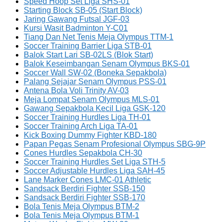
Speed Hoop Set Liga SHS-01
Starting Block SB-05 (Start Block)
Jaring Gawang Futsal JGF-03
Kursi Wasit Badminton Y-C01
Tiang Dan Net Tenis Meja Olympus TTM-1
Soccer Training Barrier Liga STB-01
Balok Start Lari SB-02LS (Blok Start)
Balok Keseimbangan Senam Olympus BKS-01
Soccer Wall SW-02 (Boneka Sepakbola)
Palang Sejajar Senam Olympus PSS-01
Antena Bola Voli Trinity AV-03
Meja Lompat Senam Olympus MLS-01
Gawang Sepakbola Kecil Liga GSK-120
Soccer Training Hurdles Liga TH-01
Soccer Training Arch Liga TA-01
Kick Boxing Dummy Fighter KBD-180
Papan Pegas Senam Profesional Olympus SBG-9P
Cones Hurdles Sepakbola CH-30
Soccer Training Hurdles Set Liga STH-5
Soccer Adjustable Hurdles Liga SAH-45
Lane Marker Cones LMC-01 Athletic
Sandsack Berdiri Fighter SSB-150
Sandsack Berdiri Fighter SSB-170
Bola Tenis Meja Olympus BTM-2
Bola Tenis Meja Olympus BTM-1