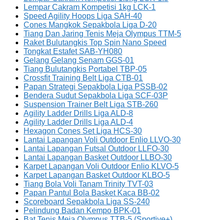
Lempar Cakram Kompetisi 1kg LCK-1
Speed Agility Hoops Liga SAH-40
Cones Mangkok Sepakbola Liga D-20
Tiang Dan Jaring Tenis Meja Olympus TTM-5
Raket Bulutangkis Top Spin Nano Speed
Tongkat Estafet SAB-YH080
Gelang Gelang Senam GGS-01
Tiang Bulutangkis Portabel TBP-05
Crossfit Training Belt Liga CTB-01
Papan Strategi Sepakbola Liga PSSB-02
Bendera Sudut Sepakbola Liga SCF-03P
Suspension Trainer Belt Liga STB-260
Agility Ladder Drills Liga ALD-8
Agility Ladder Drills Liga ALD-4
Hexagon Cones Set Liga HCS-30
Lantai Lapangan Voli Outdoor Enlio LLVO-30
Lantai Lapangan Futsal Outdoor LLFO-30
Lantai Lapangan Basket Outdoor LLBO-30
Karpet Lapangan Voli Outdoor Enlio KLVO-5
Karpet Lapangan Basket Outdoor KLBO-5
Tiang Bola Voli Tanam Trinity TVT-03
Papan Pantul Bola Basket Kaca BB-02
Scoreboard Sepakbola Liga SS-240
Pelindung Badan Kempo BPK-01
Bat Tenis Meja Olympus TTB-5 (Sportive+)