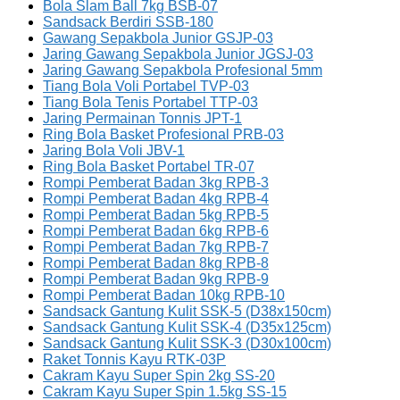
Bola Slam Ball 7kg BSB-07
Sandsack Berdiri SSB-180
Gawang Sepakbola Junior GSJP-03
Jaring Gawang Sepakbola Junior JGSJ-03
Jaring Gawang Sepakbola Profesional 5mm
Tiang Bola Voli Portabel TVP-03
Tiang Bola Tenis Portabel TTP-03
Jaring Permainan Tonnis JPT-1
Ring Bola Basket Profesional PRB-03
Jaring Bola Voli JBV-1
Ring Bola Basket Portabel TR-07
Rompi Pemberat Badan 3kg RPB-3
Rompi Pemberat Badan 4kg RPB-4
Rompi Pemberat Badan 5kg RPB-5
Rompi Pemberat Badan 6kg RPB-6
Rompi Pemberat Badan 7kg RPB-7
Rompi Pemberat Badan 8kg RPB-8
Rompi Pemberat Badan 9kg RPB-9
Rompi Pemberat Badan 10kg RPB-10
Sandsack Gantung Kulit SSK-5 (D38x150cm)
Sandsack Gantung Kulit SSK-4 (D35x125cm)
Sandsack Gantung Kulit SSK-3 (D30x100cm)
Raket Tonnis Kayu RTK-03P
Cakram Kayu Super Spin 2kg SS-20
Cakram Kayu Super Spin 1.5kg SS-15