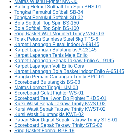
Matras Wushu Fighter MW-30
Batting Helmet Softball Top Spin BHS-01
Tongkat Pemukul Softball SB-34
Tongkat Pemukul Softball SB-32
Bola Softball Top Spin BS-150
Bola Softball Top Spin BS-100
Ring Basket Wall-Mounted Trinity WBG-03
Tolak Peluru Stainless Steel 6kg TPS-6
Karpet Lapangan Futsal Indoor A-89145
Karpet Lapangan Bulutangkis A-23145
Karpet Lapangan Tenis Meja Enlio
Karpet Lapangan Sepak Takraw Enlio A-19145
Karpet Lapangan Voli Enlio Coral
Karpet Lapangan Bola Basket Indoor Enlio A-65145
Bangku Pemain Cadangan Trinity BPC-01
Scoreboard Bulutangkis BS-03
Matras Lompat Tinggi HJM-03
Scoreboard Gulat Fighter WS-01
Scoreboard Tae Kwon Do Fighter TKDS-01
Kursi Wasit Sepak Takraw Trinity KWST-03
Kursi Wasit Sepak Takraw Trinity KWST-02
Kursi Wasit Bulutangkis KWB-02
Papan Skor Digital Sepak Takraw Trinity STS-01
Scoreboard Sepak Takraw Trinity STS-02
Ring Basket Formal RBF-18