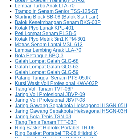
Bola Pickleball Training PBT-02
Lempar Turbo Anak LTA-70
Trampolin Senam Senior TSS-125-ST
Starting Block SB-08 (Balok Start Lari)
Balok Keseimbangan Senam BKS-03P
Kotak Plyo Lunak KPL-401
Peti Lompat Senam PLSB-5
Kotak Plyo Metrik 3in1 KPM-301
Matras Senam Lantai MSL-612
Lempar Lembing Anak LLA-70
Bola Petanque BPQ-3
Galah Lompat Galah GLG-68
Galah Lompat Galah GLG-63
Galah Lompat Galah GLG-59
Palang Tunggal Senam PTS-05JR
Kursi Wasit Voli Profesional KWV-02P
Tiang Voli Tanam TVT-06P
Jaring Voli Profesional JBVP-09
Jaring Voli Profesional JBVP-08
Jaring Gawang Sepakbola Heksagonal HSGN-05H
Jaring Gawang Sepakbola Heksagonal HSGN-03H
Jaring Bola Tenis TSN-03
Tiang Tenis Tanam TTT-03P
Ring Basket Hidrolik Portabel TR-06
Ring Basket Portabel TR-08 (Hidrolik)