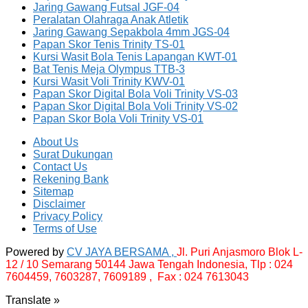
Jaring Gawang Futsal JGF-04
Peralatan Olahraga Anak Atletik
Jaring Gawang Sepakbola 4mm JGS-04
Papan Skor Tenis Trinity TS-01
Kursi Wasit Bola Tenis Lapangan KWT-01
Bat Tenis Meja Olympus TTB-3
Kursi Wasit Voli Trinity KWV-01
Papan Skor Digital Bola Voli Trinity VS-03
Papan Skor Digital Bola Voli Trinity VS-02
Papan Skor Bola Voli Trinity VS-01
About Us
Surat Dukungan
Contact Us
Rekening Bank
Sitemap
Disclaimer
Privacy Policy
Terms of Use
Powered by
CV JAYA BERSAMA ,
Jl. Puri Anjasmoro Blok L-
12 / 10 Semarang 50144 Jawa Tengah Indonesia,
Tlp : 024
7604459, 7603287, 7609189 , Fax : 024 7613043
Translate »