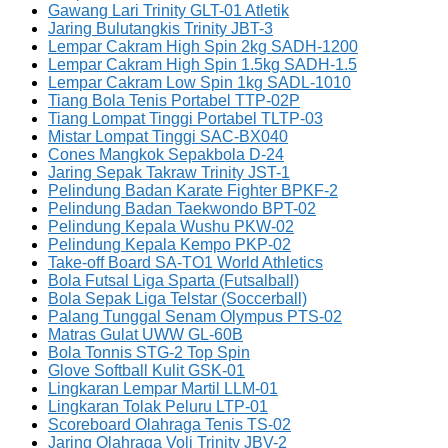
Gawang Lari Trinity GLT-01 Atletik
Jaring Bulutangkis Trinity JBT-3
Lempar Cakram High Spin 2kg SADH-1200
Lempar Cakram High Spin 1.5kg SADH-1.5
Lempar Cakram Low Spin 1kg SADL-1010
Tiang Bola Tenis Portabel TTP-02P
Tiang Lompat Tinggi Portabel TLTP-03
Mistar Lompat Tinggi SAC-BX040
Cones Mangkok Sepakbola D-24
Jaring Sepak Takraw Trinity JST-1
Pelindung Badan Karate Fighter BPKF-2
Pelindung Badan Taekwondo BPT-02
Pelindung Kepala Wushu PKW-02
Pelindung Kepala Kempo PKP-02
Take-off Board SA-TO1 World Athletics
Bola Futsal Liga Sparta (Futsalball)
Bola Sepak Liga Telstar (Soccerball)
Palang Tunggal Senam Olympus PTS-02
Matras Gulat UWW GL-60B
Bola Tonnis STG-2 Top Spin
Glove Softball Kulit GSK-01
Lingkaran Lempar Martil LLM-01
Lingkaran Tolak Peluru LTP-01
Scoreboard Olahraga Tenis TS-02
Jaring Olahraga Voli Trinity JBV-2