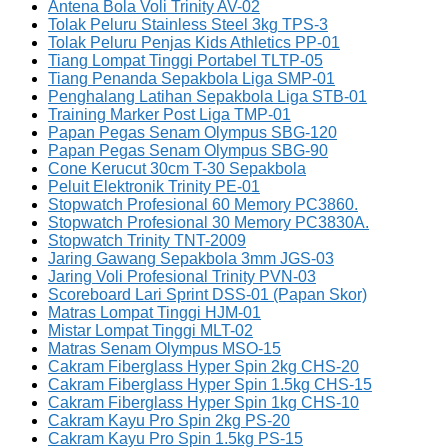
Antena Bola Voli Trinity AV-02
Tolak Peluru Stainless Steel 3kg TPS-3
Tolak Peluru Penjas Kids Athletics PP-01
Tiang Lompat Tinggi Portabel TLTP-05
Tiang Penanda Sepakbola Liga SMP-01
Penghalang Latihan Sepakbola Liga STB-01
Training Marker Post Liga TMP-01
Papan Pegas Senam Olympus SBG-120
Papan Pegas Senam Olympus SBG-90
Cone Kerucut 30cm T-30 Sepakbola
Peluit Elektronik Trinity PE-01
Stopwatch Profesional 60 Memory PC3860.
Stopwatch Profesional 30 Memory PC3830A.
Stopwatch Trinity TNT-2009
Jaring Gawang Sepakbola 3mm JGS-03
Jaring Voli Profesional Trinity PVN-03
Scoreboard Lari Sprint DSS-01 (Papan Skor)
Matras Lompat Tinggi HJM-01
Mistar Lompat Tinggi MLT-02
Matras Senam Olympus MSO-15
Cakram Fiberglass Hyper Spin 2kg CHS-20
Cakram Fiberglass Hyper Spin 1.5kg CHS-15
Cakram Fiberglass Hyper Spin 1kg CHS-10
Cakram Kayu Pro Spin 2kg PS-20
Cakram Kayu Pro Spin 1.5kg PS-15