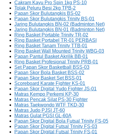
Cakram Kayu Pro Spin 1kg PS-10
Tolak Peluru Besi 2kg TPB-2
Papan Skor Bulutangkis BS-02
Papan Skor Bulutangkis Trinity BS-01
Jaring Bulutangkis BN-02 (Badminton Net)
Jaring Bulutangkis BN-01 (Badminton Net)
Ring Basket Portable Trinity TR-02
Ring Basket Portabel TR-01 PERBASI
Ring Basket Tanam Trinity TTB-01
Ring Basket Wall Mounted Trinity WBG-03
Papan Pantul Basket Akrilik BB-01
Ring Basket Profesional Trinity PRB-01
Set Papan Skor Basketball BSS-03
Papan Skor Bola Basket BSS-02
Papan Skor Basket Set BSS-01
Scoreboard Karate Fighter KS-01
Papan Skor Digital Yudo Fighter JS-01
Matras Kempo Perkemi KP-30
Matras Pencak Silat PS-30 Fighter
Matras Taekwondo WTF TKD-30
Matras Judo PJSI JT-60
Matras Gulat PGSI GL-60A
Papan Skor Digital Bola Futsal Trinity FS-05
Papan Skor Digital Futsal Trinity FS-03
Papan Skor Digital Futsal Trinity FS-01