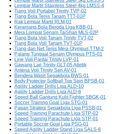
Lempar Martil Stainless Steel 5kg LMSS-5
Lempar Martil Stainless Steel 4kg LMSS-4
Tiang Voli Portabel Trinity TVP-02
Tiang Bola Tenis Tanam TTT-01P
Rak Lempar Martil RLM-01
Keranjang Bola Beroda Liga KBB-01
Meja Lompat Senam TaiShan MLS-02P
Tiang Bola Voli Tanam Trinity TVT-02
Tiang Bola Voli Tanam TVT-01P
Tiang dan Net Tenis Meja Olympus TTM-2
Palang Tunggal Senam Olympus PTS-01
Line Voli Pantai Trinity LVP-01
Gawang Lari Trinity GLT-05 Atletik
Antena Voli Trinity Seri AV-01
Bendera Wasit Sepakbola BWS-01
Body Protector Softball Top Spin BPSB-01
Agility Ladder Drills Liga ALD-10
Agility Ladder Drills Liga ALD-6
Speed Ball Gantung Kulit Fighter SBGK-01
Soccer Training Goal Liga STG-01
Papan Strategi Sepakbola Liga PSSB-01
Speed Training Parachute Liga STP-02
Speed Training Parachute Liga STP-01
Portable Soccer Goal Liga PSG-01
Speed Agility Ladder Stand Liga SALS-6