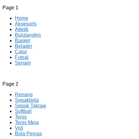
Page 1
Home
Aksesoris
Atletik
Bulutangkis
Basket
Beladiri
Catur
Futsal
Senam
CV JAYA BERSAMA Co Id
Menyediakan Semua Perlengkapan Olahraga Yang
Page 2
Lengkap, Berkualitas Dengan Harga Yang Murah
Renang
Sepakbola
Sepak Takraw
Softball
Tenis
Tenis Meja
Voli
Bola Penjas