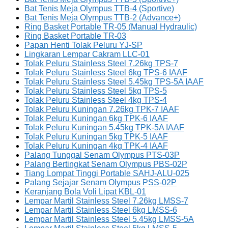
Bat Tenis Meja Olympus TTB-4 (Sportive)
Bat Tenis Meja Olympus TTB-2 (Advance+)
Ring Basket Portable TR-05 (Manual Hydraulic)
Ring Basket Portable TR-03
Papan Henti Tolak Peluru YJ-SP
Lingkaran Lempar Cakram LLC-01
Tolak Peluru Stainless Steel 7.26kg TPS-7
Tolak Peluru Stainless Steel 6kg TPS-6 IAAF
Tolak Peluru Stainless Steel 5.45kg TPS-5A IAAF
Tolak Peluru Stainless Steel 5kg TPS-5
Tolak Peluru Stainless Steel 4kg TPS-4
Tolak Peluru Kuningan 7.26kg TPK-7 IAAF
Tolak Peluru Kuningan 6kg TPK-6 IAAF
Tolak Peluru Kuningan 5.45kg TPK-5A IAAF
Tolak Peluru Kuningan 5kg TPK-5 IAAF
Tolak Peluru Kuningan 4kg TPK-4 IAAF
Palang Tunggal Senam Olympus PTS-03P
Palang Bertingkat Senam Olympus PBS-02P
Tiang Lompat Tinggi Portable SAHJ-ALU-025
Palang Sejajar Senam Olympus PSS-02P
Keranjang Bola Voli Lipat KBL-01
Lempar Martil Stainless Steel 7.26kg LMSS-7
Lempar Martil Stainless Steel 6kg LMSS-6
Lempar Martil Stainless Steel 5.45kg LMSS-5A