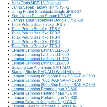
Meja Tenis MDF-18 Olympus
Jaring Sepak Takraw Trinity JST-2
Jaring Pantul Sepakbola Single JPSS-24
Kuda-Kuda Pelana Senam KPS-05
Jaring Pantul Sepakbola Double JPSD-18
Tolak Peluru Besi 7.26kg TPB-7
Tolak Peluru Besi 6kg TPB-6
Tolak Peluru Besi 5kg TPB-5
Tolak Peluru Besi 4kg TPB-4
Tolak Peluru Besi 3kg TPB-3
Tolak Peluru Besi 1kg TPB-1
Lempar Lembing Latihan LLL-500
Lempar Lembing Latihan LLL-600
Lempar Lembing Latihan LLL-700
Lempar Lembing Latihan LLL-800
Gawang Lari Aluminium SAH-ALU
Starting Blocks SAQ-ALU World Athletics
Lempar Lembing 600g 65m Flex 6.0 SAF-MC600
Lempar Lembing 700g IAAF SAF-YC700
Lempar Lembing 800g 85m Flex 5.0 SAF-MC800
Lempar Lembing Pertandingan YJ-600
Lempar Lembing Pertandingan YJ-700
Lempar Lembing Pertandingan YJ-800
Lempar Cakram Kompetisi 2kg LCK-2
Lempar Cakram Kompetisi 1.5kg LCK-1.5