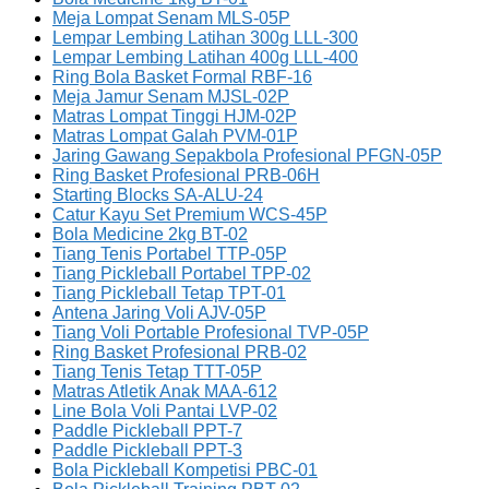
Meja Lompat Senam MLS-05P
Lempar Lembing Latihan 300g LLL-300
Lempar Lembing Latihan 400g LLL-400
Ring Bola Basket Formal RBF-16
Meja Jamur Senam MJSL-02P
Matras Lompat Tinggi HJM-02P
Matras Lompat Galah PVM-01P
Jaring Gawang Sepakbola Profesional PFGN-05P
Ring Basket Profesional PRB-06H
Starting Blocks SA-ALU-24
Catur Kayu Set Premium WCS-45P
Bola Medicine 2kg BT-02
Tiang Tenis Portabel TTP-05P
Tiang Pickleball Portabel TPP-02
Tiang Pickleball Tetap TPT-01
Antena Jaring Voli AJV-05P
Tiang Voli Portable Profesional TVP-05P
Ring Basket Profesional PRB-02
Tiang Tenis Tetap TTT-05P
Matras Atletik Anak MAA-612
Line Bola Voli Pantai LVP-02
Paddle Pickleball PPT-7
Paddle Pickleball PPT-3
Bola Pickleball Kompetisi PBC-01