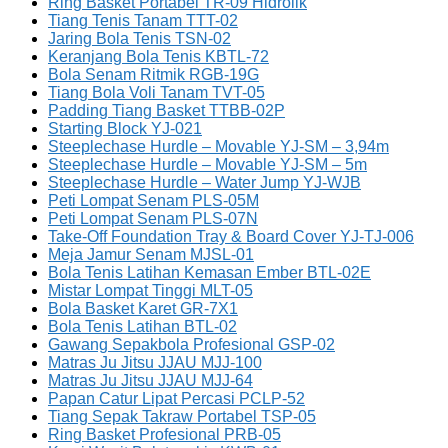
Ring Basket Portabel TR-09 Hidrolik
Tiang Tenis Tanam TTT-02
Jaring Bola Tenis TSN-02
Keranjang Bola Tenis KBTL-72
Bola Senam Ritmik RGB-19G
Tiang Bola Voli Tanam TVT-05
Padding Tiang Basket TTBB-02P
Starting Block YJ-021
Steeplechase Hurdle – Movable YJ-SM – 3,94m
Steeplechase Hurdle – Movable YJ-SM – 5m
Steeplechase Hurdle – Water Jump YJ-WJB
Peti Lompat Senam PLS-05M
Peti Lompat Senam PLS-07N
Take-Off Foundation Tray & Board Cover YJ-TJ-006
Meja Jamur Senam MJSL-01
Bola Tenis Latihan Kemasan Ember BTL-02E
Mistar Lompat Tinggi MLT-05
Bola Basket Karet GR-7X1
Bola Tenis Latihan BTL-02
Gawang Sepakbola Profesional GSP-02
Matras Ju Jitsu JJAU MJJ-100
Matras Ju Jitsu JJAU MJJ-64
Papan Catur Lipat Percasi PCLP-52
Tiang Sepak Takraw Portabel TSP-05
Ring Basket Profesional PRB-05