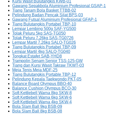
Kursi Wasit Bulutangkis KWB-01
Gawang Sepakbola Aluminium Profesional GSAP-1
Tiang Tanam Bola Basket TTBB-02
Pelindung Badan Pencak Silat BPS-03
Gawang Futsal Aluminium Profesional GFAP-1
Tiang Bulutangkis Portabel TBP-10
Lempar Lembing 500g SAF-YG500
Tolak Peluru 5kg SAS-TG050
Tolak Peluru 7.26kg SAS-TG0726
Lempar Martil 7.26kg SALQ-TG026
Tiang Bulutangkis Portabel TBP-09
Lempar Martil 4kg SALQ-TG040
Tongkat Estafet SAB-YHD8
Trampolin Senam Senior TSS-125-GW
Tiang dan Kursi Wasit Takraw TKWT-03
Meja Tenis Meja MDF-25
Tiang Bulutangkis Portable TBP-12
Pelindung Kepala Taekwondo PKT-05
Balance Board Olympus BBO-40
Balance Cushion Olympus BCO-30
Soft Kettlebell Warna 8kg SKW-8
Soft Kettlebell Warna 6kg SKW-6
Soft Kettlebell Warna 4kg SKW-4
Bola Slam Ball 9kg BSB-09
Bola Slam Ball 8kg BSB-08