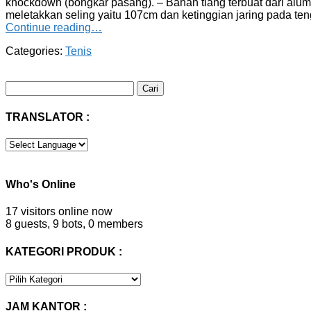
knockdown (bongkar pasang). – Bahan tiang terbuat dari alum
meletakkan seling yaitu 107cm dan ketinggian jaring pada te
Continue reading…
Categories:
Tenis
Cari
untuk:
TRANSLATOR :
Who's Online
17 visitors online now
8 guests,
9 bots,
0 members
KATEGORI PRODUK :
KATEGORI
PRODUK
:
JAM KANTOR :