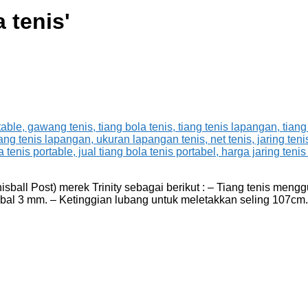
a tenis
'
sball Post) merek Trinity sebagai berikut : – Tiang tenis men
tebal 3 mm. – Ketinggian lubang untuk meletakkan seling 107c