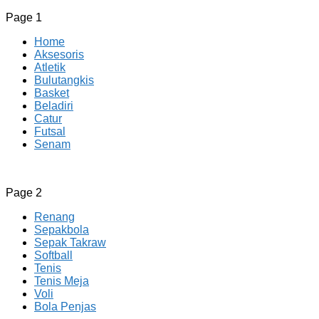
Page 1
Home
Aksesoris
Atletik
Bulutangkis
Basket
Beladiri
Catur
Futsal
Senam
CV JAYA BERSAMA Co Id
Menyediakan Semua Perlengkapan Olahraga Yang Lengkap, 
Page 2
Renang
Sepakbola
Sepak Takraw
Softball
Tenis
Tenis Meja
Voli
Bola Penjas