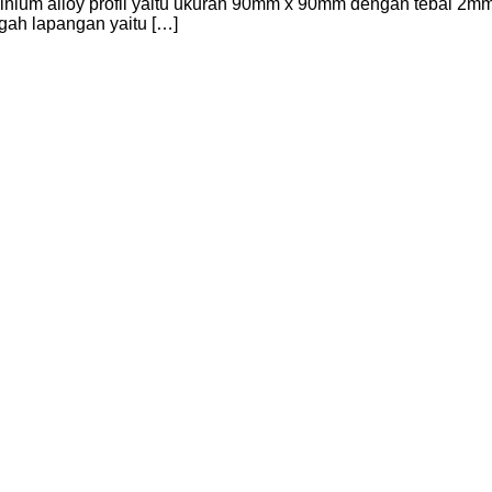
inium alloy profil yaitu ukuran 90mm x 90mm dengan tebal 2mm
ngah lapangan yaitu […]