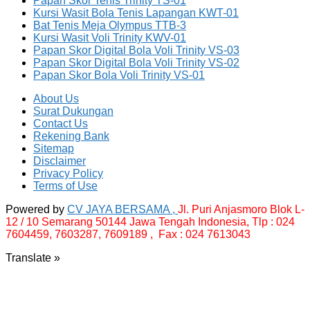
Papan Skor Tenis Trinity TS-01
Kursi Wasit Bola Tenis Lapangan KWT-01
Bat Tenis Meja Olympus TTB-3
Kursi Wasit Voli Trinity KWV-01
Papan Skor Digital Bola Voli Trinity VS-03
Papan Skor Digital Bola Voli Trinity VS-02
Papan Skor Bola Voli Trinity VS-01
About Us
Surat Dukungan
Contact Us
Rekening Bank
Sitemap
Disclaimer
Privacy Policy
Terms of Use
Powered by
CV JAYA BERSAMA ,
Jl. Puri Anjasmoro Blok L-
12 / 10 Semarang 50144 Jawa Tengah Indonesia,
Tlp : 024
7604459, 7603287, 7609189 , Fax : 024 7613043
Translate »