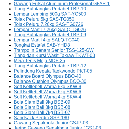
Gawang Futsal Aluminium Profesional GFAP-1
Tiang Bulutangkis Portabel TBP-10
Lempar Lembing 500g SAF-YG500
Tolak Peluru 5kg SAS-TG050
Tolak Peluru 7.26kg SAS-TG0726
Lempar Martil 7.26kg SALQ-TG026
Tiang Bulutangkis Portabel TBP-09
Lempar Martil 4kg SALQ-TG040
Tongkat Estafet SAB-YHD8
Trampolin Senam Senior TSS-125-GW
Tiang dan Kursi Wasit Takraw TKWT-03
Meja Tenis Meja MDF-25
Tiang Bulutangkis Portable TBP-12
Pelindung Kepala Taekwondo PKT-05
Balance Board Olympus BBO-40
Balance Cushion Olympus BCO-30
Soft Kettlebell Warna 8kg SKW-8
Soft Kettlebell Warna 6kg SKW-6
Soft Kettlebell Warna 4kg SKW-4
Bola Slam Ball 9kg BSB-09
Bola Slam Ball 8kg BSB-08
Bola Slam Ball 7kg BSB-07
Sandsack Berdiri SSB-180
Gawang Sepakbola Junior GSJP-03
Jaring Gawang Sepakbola Junior JGSJ-03