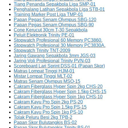
Tiang Penanda Sepakbola Liga SMP-01
Penghalang Latihan Sepakbola Liga STB-01
Training Marker Post Liga TMP-01
Papan Pegas Senam Olympus SBG-120
Papan Pegas Senam Olympus SBG-90
Cone Kerucut 30cm T-30 Sepakbola
Peluit Elektronik Trinity PE-01
Stopwatch Profesional 60 Memory PC3860.
Stopwatch Profesional 30 Memory PC3830A.
Stopwatch Trinity TNT-2009
Jaring Gawang Sepakbola 3mm JGS-03
Jaring Voli Profesional Trinity PVN-03
Scoreboard Lari Sprint DSS-01 (Papan Skor)
Matras Lompat Tinggi HJM-01
Mistar Lompat Tinggi MLT-02
Matras Senam Olympus MSO-15
Cakram Fiberglass Hyper Spin 2kg CHS-20
Cakram Fiberglass Hyper Spin 1.5kg CHS-15
Cakram Fiberglass Hyper Spin 1kg CHS-10
Cakram Kayu Pro Spin 2kg PS-20
Cakram Kayu Pro Spin 1.5kg PS-15
Cakram Kayu Pro Spin 1kg PS-10
Tolak Peluru Besi 2kg TPB-2
Papan Skor Bulutangkis BS-02
Papan Skor Bulutangkis Trinity BS-01