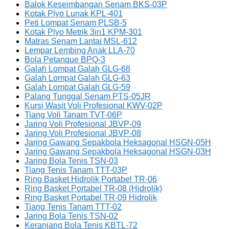
Balok Keseimbangan Senam BKS-03P
Kotak Plyo Lunak KPL-401
Peti Lompat Senam PLSB-5
Kotak Plyo Metrik 3in1 KPM-301
Matras Senam Lantai MSL-612
Lempar Lembing Anak LLA-70
Bola Petanque BPQ-3
Galah Lompat Galah GLG-68
Galah Lompat Galah GLG-63
Galah Lompat Galah GLG-59
Palang Tunggal Senam PTS-05JR
Kursi Wasit Voli Profesional KWV-02P
Tiang Voli Tanam TVT-06P
Jaring Voli Profesional JBVP-09
Jaring Voli Profesional JBVP-08
Jaring Gawang Sepakbola Heksagonal HSGN-05H
Jaring Gawang Sepakbola Heksagonal HSGN-03H
Jaring Bola Tenis TSN-03
Tiang Tenis Tanam TTT-03P
Ring Basket Hidrolik Portabel TR-06
Ring Basket Portabel TR-08 (Hidrolik)
Ring Basket Portabel TR-09 Hidrolik
Tiang Tenis Tanam TTT-02
Jaring Bola Tenis TSN-02
Keranjang Bola Tenis KBTL-72