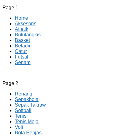
Page 1
Home
Aksesoris
Atletik
Bulutangkis
Basket
Beladiri
Catur
Futsal
Senam
CV JAYA BERSAMA Co Id
Menyediakan Semua Perlengkapan Olahraga Yang
Page 2
Lengkap, Berkualitas Dengan Harga Yang Murah
Renang
Sepakbola
Sepak Takraw
Softball
Tenis
Tenis Meja
Voli
Bola Penjas