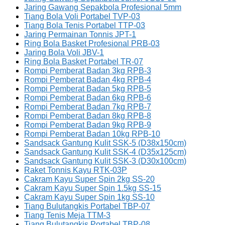
Jaring Gawang Sepakbola Profesional 5mm
Tiang Bola Voli Portabel TVP-03
Tiang Bola Tenis Portabel TTP-03
Jaring Permainan Tonnis JPT-1
Ring Bola Basket Profesional PRB-03
Jaring Bola Voli JBV-1
Ring Bola Basket Portabel TR-07
Rompi Pemberat Badan 3kg RPB-3
Rompi Pemberat Badan 4kg RPB-4
Rompi Pemberat Badan 5kg RPB-5
Rompi Pemberat Badan 6kg RPB-6
Rompi Pemberat Badan 7kg RPB-7
Rompi Pemberat Badan 8kg RPB-8
Rompi Pemberat Badan 9kg RPB-9
Rompi Pemberat Badan 10kg RPB-10
Sandsack Gantung Kulit SSK-5 (D38x150cm)
Sandsack Gantung Kulit SSK-4 (D35x125cm)
Sandsack Gantung Kulit SSK-3 (D30x100cm)
Raket Tonnis Kayu RTK-03P
Cakram Kayu Super Spin 2kg SS-20
Cakram Kayu Super Spin 1.5kg SS-15
Cakram Kayu Super Spin 1kg SS-10
Tiang Bulutangkis Portabel TBP-07
Tiang Tenis Meja TTM-3
Tiang Bulutangkis Portabel TBP-08