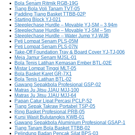
Bola Senam Ritmik RGB-19G
Tiang Bola Voli Tanam TVT-05
Padding Tiang Basket TTBB-02P
Starting Block YJ-021
Steeplechase Hurdle – Movable YJ-SM – 3,94m
Steeplechase Hurdle – Movable YJ-SM – 5m
Steeplechase Hurdle – Water Jump YJ-WJB
Peti Lompat Senam PLS-05M
Peti Lompat Senam PLS-07N
Take-Off Foundation Tray & Board Cover YJ-TJ-006
Meja Jamur Senam MJSL-01
Bola Tenis Latihan Kemasan Ember BTL-02E
Mistar Lompat Tinggi MLT-05
Bola Basket Karet GR-7X1
Bola Tenis Latihan BTL-02
Gawang Sepakbola Profesional GSP-02
Matras Ju Jitsu JJAU MJJ-100
Matras Ju Jitsu JJAU MJJ-64
Papan Catur Lipat Percasi PCLP-52
Tiang Sepak Takraw Portabel TSP-05
Ring Basket Profesional PRB-05
Kursi Wasit Bulutangkis KWB-01
Gawang Sepakbola Aluminium Profesional GSAP-1
Tiang Tanam Bola Basket TTBB-02
Pelindung Badan Pencak Silat BPS-03