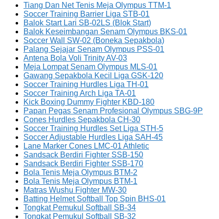
Tiang Dan Net Tenis Meja Olympus TTM-1
Soccer Training Barrier Liga STB-01
Balok Start Lari SB-02LS (Blok Start)
Balok Keseimbangan Senam Olympus BKS-01
Soccer Wall SW-02 (Boneka Sepakbola)
Palang Sejajar Senam Olympus PSS-01
Antena Bola Voli Trinity AV-03
Meja Lompat Senam Olympus MLS-01
Gawang Sepakbola Kecil Liga GSK-120
Soccer Training Hurdles Liga TH-01
Soccer Training Arch Liga TA-01
Kick Boxing Dummy Fighter KBD-180
Papan Pegas Senam Profesional Olympus SBG-9P
Cones Hurdles Sepakbola CH-30
Soccer Training Hurdles Set Liga STH-5
Soccer Adjustable Hurdles Liga SAH-45
Lane Marker Cones LMC-01 Athletic
Sandsack Berdiri Fighter SSB-150
Sandsack Berdiri Fighter SSB-170
Bola Tenis Meja Olympus BTM-2
Bola Tenis Meja Olympus BTM-1
Matras Wushu Fighter MW-30
Batting Helmet Softball Top Spin BHS-01
Tongkat Pemukul Softball SB-34
Tongkat Pemukul Softball SB-32