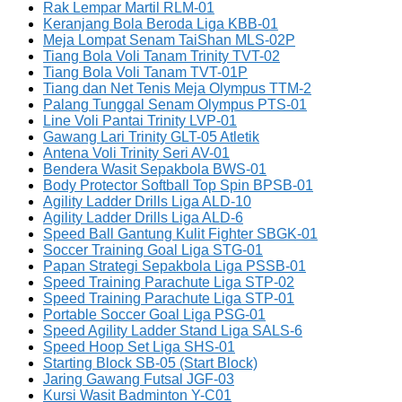
Rak Lempar Martil RLM-01
Keranjang Bola Beroda Liga KBB-01
Meja Lompat Senam TaiShan MLS-02P
Tiang Bola Voli Tanam Trinity TVT-02
Tiang Bola Voli Tanam TVT-01P
Tiang dan Net Tenis Meja Olympus TTM-2
Palang Tunggal Senam Olympus PTS-01
Line Voli Pantai Trinity LVP-01
Gawang Lari Trinity GLT-05 Atletik
Antena Voli Trinity Seri AV-01
Bendera Wasit Sepakbola BWS-01
Body Protector Softball Top Spin BPSB-01
Agility Ladder Drills Liga ALD-10
Agility Ladder Drills Liga ALD-6
Speed Ball Gantung Kulit Fighter SBGK-01
Soccer Training Goal Liga STG-01
Papan Strategi Sepakbola Liga PSSB-01
Speed Training Parachute Liga STP-02
Speed Training Parachute Liga STP-01
Portable Soccer Goal Liga PSG-01
Speed Agility Ladder Stand Liga SALS-6
Speed Hoop Set Liga SHS-01
Starting Block SB-05 (Start Block)
Jaring Gawang Futsal JGF-03
Kursi Wasit Badminton Y-C01