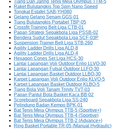
Tiang Dan Jaring Tenis Meja Olympus TTM-5
Raket Bulutangkis Top Spin Nano Speed
Tongkat Estafet SAB-YH080
Gelang Gelang Senam GGS-01
Tiang Bulutangkis Portabel TBP-05
Crossfit Training Belt Liga CTB-01
Papan Strategi Sepakbola Liga PSSB-02
Bendera Sudut Sepakbola Liga SCF-03P
Suspension Trainer Belt Liga STB-260
Agility Ladder Drills Liga ALD-8
Agility Ladder Drills Liga ALD-4
Hexagon Cones Set Liga HCS-30
Lantai Lapangan Voli Outdoor Enlio LLVO-30
Lantai Lapangan Futsal Outdoor LLFO-30
Lantai Lapangan Basket Outdoor LLBO-30
Karpet Lapangan Voli Outdoor Enlio KLVO-5
Karpet Lapangan Basket Outdoor KLBO-5
Tiang Bola Voli Tanam Trinity TVT-03
Papan Pantul Bola Basket Kaca BB-02
Scoreboard Sepakbola Liga SS-240
Pelindung Badan Kempo BPK-01
Bat Tenis Meja Olympus TTB-5 (Sportive+)
Bat Tenis Meja Olympus TTB-4 (Sportive)
Bat Tenis Meja Olympus TTB-2 (Advance+)
Ring Basket Portable TR-05 (Manual Hydraulic)