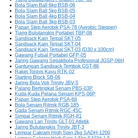
Bola Slam Ball 6kg BSB-06
Bola Slam Ball 5kg BSB-05
Bola Slam Ball 4kg BSB-04
Bola Slam Ball 3kg BSB-03
Papan Step Aerobik PSA-78 (Aerobic Stepper)
Tiang Bulutangkis Portabel TBP-06
Sandsack Kain Terpal SKT-05
Sandsack Kain Terpal SKT-04
Sandsack Kain Terpal SKT-03 (D30 x 100cm)
Gawang Futsal Portabel GFP-05
Jaring Gawang Sepakbola Profesional JGSP-06H
Gantungan Sandsack Tembok GST-86
Raket Tonnis Kayu RTK-02
Starting Block SB-06
Jaring Bola Voli Trinity JBV-5
Palang Bertingkat Senam PBS-03P
Kuda-Kuda Pelana Senam KPS-06P
Papan Step Aerobik PSA-68
Bola Senam Ritmik RGB-185
Gada Senam Ritmik RGC-45C
Simpai Senam Ritmik RGH-81
Gawang Lari Trinity GLT-01 Atletik
Jaring Bulutangkis Trinity JBT-3
Lempar Cakram High Spin 2kg SADH-1200