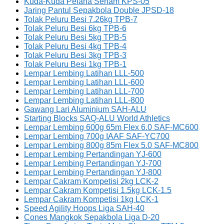
Kuda-Kuda Pelana Senam KPS-05
Jaring Pantul Sepakbola Double JPSD-18
Tolak Peluru Besi 7.26kg TPB-7
Tolak Peluru Besi 6kg TPB-6
Tolak Peluru Besi 5kg TPB-5
Tolak Peluru Besi 4kg TPB-4
Tolak Peluru Besi 3kg TPB-3
Tolak Peluru Besi 1kg TPB-1
Lempar Lembing Latihan LLL-500
Lempar Lembing Latihan LLL-600
Lempar Lembing Latihan LLL-700
Lempar Lembing Latihan LLL-800
Gawang Lari Aluminium SAH-ALU
Starting Blocks SAQ-ALU World Athletics
Lempar Lembing 600g 65m Flex 6.0 SAF-MC600
Lempar Lembing 700g IAAF SAF-YC700
Lempar Lembing 800g 85m Flex 5.0 SAF-MC800
Lempar Lembing Pertandingan YJ-600
Lempar Lembing Pertandingan YJ-700
Lempar Lembing Pertandingan YJ-800
Lempar Cakram Kompetisi 2kg LCK-2
Lempar Cakram Kompetisi 1.5kg LCK-1.5
Lempar Cakram Kompetisi 1kg LCK-1
Speed Agility Hoops Liga SAH-40
Cones Mangkok Sepakbola Liga D-20