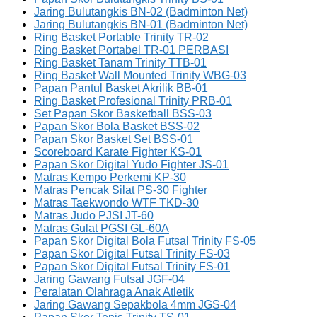
Jaring Bulutangkis BN-02 (Badminton Net)
Jaring Bulutangkis BN-01 (Badminton Net)
Ring Basket Portable Trinity TR-02
Ring Basket Portabel TR-01 PERBASI
Ring Basket Tanam Trinity TTB-01
Ring Basket Wall Mounted Trinity WBG-03
Papan Pantul Basket Akrilik BB-01
Ring Basket Profesional Trinity PRB-01
Set Papan Skor Basketball BSS-03
Papan Skor Bola Basket BSS-02
Papan Skor Basket Set BSS-01
Scoreboard Karate Fighter KS-01
Papan Skor Digital Yudo Fighter JS-01
Matras Kempo Perkemi KP-30
Matras Pencak Silat PS-30 Fighter
Matras Taekwondo WTF TKD-30
Matras Judo PJSI JT-60
Matras Gulat PGSI GL-60A
Papan Skor Digital Bola Futsal Trinity FS-05
Papan Skor Digital Futsal Trinity FS-03
Papan Skor Digital Futsal Trinity FS-01
Jaring Gawang Futsal JGF-04
Peralatan Olahraga Anak Atletik
Jaring Gawang Sepakbola 4mm JGS-04