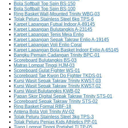
Bola Softball Top Spin BS-150
Bola Softball Top Spin BS-100
Ring Basket Wall-Mounted Trinity WBG-03
Tolak Peluru Stainless Steel 6kg TPS-6
Karpet Lapangan Futsal Indoor A-89145
Karpet Lapangan Bulutangkis A-23145
Karpet Lapangan Tenis Meja Enlio
Karpet Lapangan Sepak Takraw Enlio A-19145
Karpet Lapangan Voli Enlio Coral
Karpet Lapangan Bola Basket Indoor Enlio A-65145
Bangku Pemain Cadangan Trinity BPC-01
Scoreboard Bulutangkis BS-03
Matras Lompat Tinggi HJM-03
Scoreboard Gulat Fighter WS-01
Scoreboard Tae Kwon Do Fighter TKDS-01
Kursi Wasit Sepak Takraw Trinity KWST-03
Kursi Wasit Sepak Takraw Trinity KWST-02
Kursi Wasit Bulutangkis KWB-02
Papan Skor Digital Sepak Takraw Trinity STS-01
Scoreboard Sepak Takraw Trinity STS-02
Ring Basket Formal RBF-18
Antena Bola Voli Trinity AV-02
Tolak Peluru Stainless Steel 3kg TPS-3
Tolak Peluru Penjas Kids Athletics PP-01
Tiang Lompat Tinggi Portabel TLTP-05