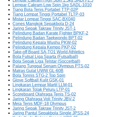
Lempar Cakram High Spin 1.5kg SADH-1.5
Lempar Cakram Low Spin 1kg SADL-1010
Tiang Bola Tenis Portabel TTP-02P
Tiang Lompat Tinggi Portabel TLTP-03
Mistar Lompat Tinggi SAC-BX040
Cones Mangkok Sepakbola D-24
Jaring Sepak Takraw Trinity JST-1
Pelindung Badan Karate Fighter BPKF-2
Pelindung Badan Taekwondo BPT-02
Pelindung Kepala Wushu PKW-02
Pelindung Kepala Kempo PKP-02
Take-off Board SA-TO1 World Athletics
Bola Futsal Liga Sparta (Futsalball)
Bola Sepak Liga Telstar (Soccerball)
Palang Tunggal Senam Olympus PTS-02
Matras Gulat UWW GL-60B
Bola Tonnis STG-2 Top Spin
Glove Softball Kulit GSK-01
Lingkaran Lempar Martil LLM-01
Lingkaran Tolak Peluru LTP-01
Scoreboard Olahraga Tenis TS-02
Jaring Olahraga Voli Trinity JBV-2
Meja Tenis MDF-18 Olympus
Jaring Sepak Takraw Trinity JST-2
Jaring Pantul Sepakbola Single JPSS-24