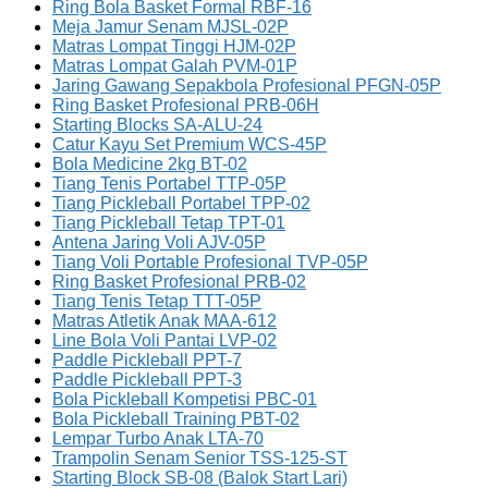
Ring Bola Basket Formal RBF-16
Meja Jamur Senam MJSL-02P
Matras Lompat Tinggi HJM-02P
Matras Lompat Galah PVM-01P
Jaring Gawang Sepakbola Profesional PFGN-05P
Ring Basket Profesional PRB-06H
Starting Blocks SA-ALU-24
Catur Kayu Set Premium WCS-45P
Bola Medicine 2kg BT-02
Tiang Tenis Portabel TTP-05P
Tiang Pickleball Portabel TPP-02
Tiang Pickleball Tetap TPT-01
Antena Jaring Voli AJV-05P
Tiang Voli Portable Profesional TVP-05P
Ring Basket Profesional PRB-02
Tiang Tenis Tetap TTT-05P
Matras Atletik Anak MAA-612
Line Bola Voli Pantai LVP-02
Paddle Pickleball PPT-7
Paddle Pickleball PPT-3
Bola Pickleball Kompetisi PBC-01
Bola Pickleball Training PBT-02
Lempar Turbo Anak LTA-70
Trampolin Senam Senior TSS-125-ST
Starting Block SB-08 (Balok Start Lari)