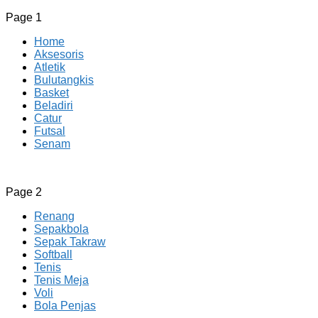
Page 1
Home
Aksesoris
Atletik
Bulutangkis
Basket
Beladiri
Catur
Futsal
Senam
CV JAYA BERSAMA Co Id
Menyediakan Semua Perlengkapan Olahraga Yang
Page 2
Lengkap, Berkualitas Dengan Harga Yang Murah
Renang
Sepakbola
Sepak Takraw
Softball
Tenis
Tenis Meja
Voli
Bola Penjas