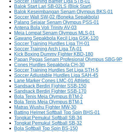
Soccer Training Barrier Liga STB-01
Balok Start Lari SB-02LS (Blok Start)
Balok Keseimbangan Senam Olympus BKS-01
Soccer Wall SW-02 (Boneka Sepakbola)
Palang Sejajar Senam Olympus PSS-01
Antena Bola Voli Trinity AV-03
Meja Lompat Senam Olympus MLS-01
Gawang Sepakbola Kecil Liga GSK-120
Soccer Training Hurdles Liga TH-01
Soccer Training Arch Liga TA-01
Kick Boxing Dummy Fighter KBD-180
Papan Pegas Senam Profesional Olympus SBG-9P
Cones Hurdles Sepakbola CH-30
Soccer Training Hurdles Set Liga STH-5
Soccer Adjustable Hurdles Liga SAH-45
Lane Marker Cones LMC-01 Athletic
Sandsack Berdiri Fighter SSB-150
Sandsack Berdiri Fighter SSB-170
Bola Tenis Meja Olympus BTM-2
Bola Tenis Meja Olympus BTM-1
Matras Wushu Fighter MW-30
Batting Helmet Softball Top Spin BHS-01
Tongkat Pemukul Softball SB-34
Tongkat Pemukul Softball SB-32
Bola Softball Top Spin BS-150