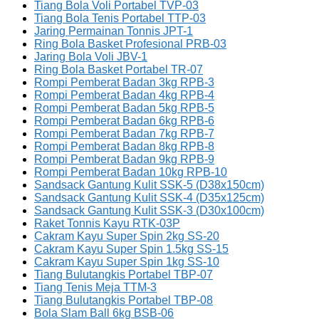
Tiang Bola Voli Portabel TVP-03
Tiang Bola Tenis Portabel TTP-03
Jaring Permainan Tonnis JPT-1
Ring Bola Basket Profesional PRB-03
Jaring Bola Voli JBV-1
Ring Bola Basket Portabel TR-07
Rompi Pemberat Badan 3kg RPB-3
Rompi Pemberat Badan 4kg RPB-4
Rompi Pemberat Badan 5kg RPB-5
Rompi Pemberat Badan 6kg RPB-6
Rompi Pemberat Badan 7kg RPB-7
Rompi Pemberat Badan 8kg RPB-8
Rompi Pemberat Badan 9kg RPB-9
Rompi Pemberat Badan 10kg RPB-10
Sandsack Gantung Kulit SSK-5 (D38x150cm)
Sandsack Gantung Kulit SSK-4 (D35x125cm)
Sandsack Gantung Kulit SSK-3 (D30x100cm)
Raket Tonnis Kayu RTK-03P
Cakram Kayu Super Spin 2kg SS-20
Cakram Kayu Super Spin 1.5kg SS-15
Cakram Kayu Super Spin 1kg SS-10
Tiang Bulutangkis Portabel TBP-07
Tiang Tenis Meja TTM-3
Tiang Bulutangkis Portabel TBP-08
Bola Slam Ball 6kg BSB-06