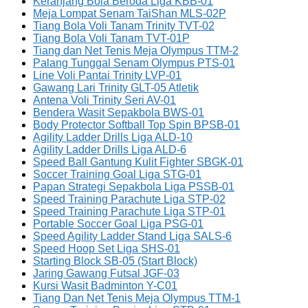
Keranjang Bola Beroda Liga KBB-01
Meja Lompat Senam TaiShan MLS-02P
Tiang Bola Voli Tanam Trinity TVT-02
Tiang Bola Voli Tanam TVT-01P
Tiang dan Net Tenis Meja Olympus TTM-2
Palang Tunggal Senam Olympus PTS-01
Line Voli Pantai Trinity LVP-01
Gawang Lari Trinity GLT-05 Atletik
Antena Voli Trinity Seri AV-01
Bendera Wasit Sepakbola BWS-01
Body Protector Softball Top Spin BPSB-01
Agility Ladder Drills Liga ALD-10
Agility Ladder Drills Liga ALD-6
Speed Ball Gantung Kulit Fighter SBGK-01
Soccer Training Goal Liga STG-01
Papan Strategi Sepakbola Liga PSSB-01
Speed Training Parachute Liga STP-02
Speed Training Parachute Liga STP-01
Portable Soccer Goal Liga PSG-01
Speed Agility Ladder Stand Liga SALS-6
Speed Hoop Set Liga SHS-01
Starting Block SB-05 (Start Block)
Jaring Gawang Futsal JGF-03
Kursi Wasit Badminton Y-C01
Tiang Dan Net Tenis Meja Olympus TTM-1