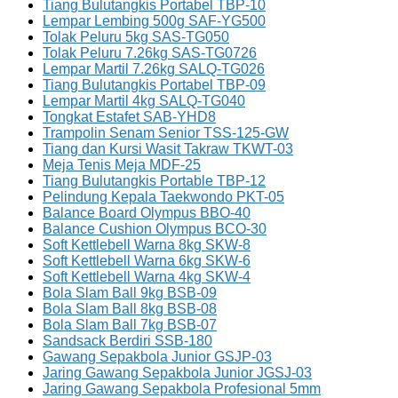
Tiang Bulutangkis Portabel TBP-10
Lempar Lembing 500g SAF-YG500
Tolak Peluru 5kg SAS-TG050
Tolak Peluru 7.26kg SAS-TG0726
Lempar Martil 7.26kg SALQ-TG026
Tiang Bulutangkis Portabel TBP-09
Lempar Martil 4kg SALQ-TG040
Tongkat Estafet SAB-YHD8
Trampolin Senam Senior TSS-125-GW
Tiang dan Kursi Wasit Takraw TKWT-03
Meja Tenis Meja MDF-25
Tiang Bulutangkis Portable TBP-12
Pelindung Kepala Taekwondo PKT-05
Balance Board Olympus BBO-40
Balance Cushion Olympus BCO-30
Soft Kettlebell Warna 8kg SKW-8
Soft Kettlebell Warna 6kg SKW-6
Soft Kettlebell Warna 4kg SKW-4
Bola Slam Ball 9kg BSB-09
Bola Slam Ball 8kg BSB-08
Bola Slam Ball 7kg BSB-07
Sandsack Berdiri SSB-180
Gawang Sepakbola Junior GSJP-03
Jaring Gawang Sepakbola Junior JGSJ-03
Jaring Gawang Sepakbola Profesional 5mm