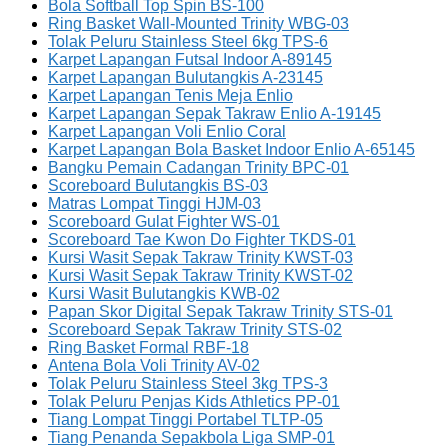
Bola Softball Top Spin BS-100
Ring Basket Wall-Mounted Trinity WBG-03
Tolak Peluru Stainless Steel 6kg TPS-6
Karpet Lapangan Futsal Indoor A-89145
Karpet Lapangan Bulutangkis A-23145
Karpet Lapangan Tenis Meja Enlio
Karpet Lapangan Sepak Takraw Enlio A-19145
Karpet Lapangan Voli Enlio Coral
Karpet Lapangan Bola Basket Indoor Enlio A-65145
Bangku Pemain Cadangan Trinity BPC-01
Scoreboard Bulutangkis BS-03
Matras Lompat Tinggi HJM-03
Scoreboard Gulat Fighter WS-01
Scoreboard Tae Kwon Do Fighter TKDS-01
Kursi Wasit Sepak Takraw Trinity KWST-03
Kursi Wasit Sepak Takraw Trinity KWST-02
Kursi Wasit Bulutangkis KWB-02
Papan Skor Digital Sepak Takraw Trinity STS-01
Scoreboard Sepak Takraw Trinity STS-02
Ring Basket Formal RBF-18
Antena Bola Voli Trinity AV-02
Tolak Peluru Stainless Steel 3kg TPS-3
Tolak Peluru Penjas Kids Athletics PP-01
Tiang Lompat Tinggi Portabel TLTP-05
Tiang Penanda Sepakbola Liga SMP-01