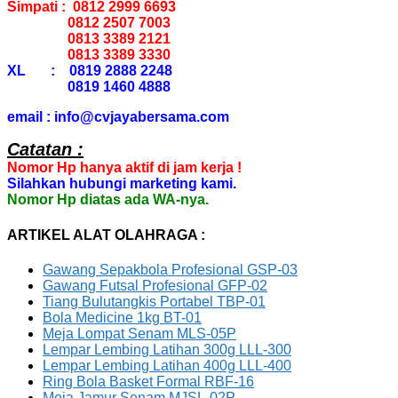
Simpati : 0812 2999 6693
0812 2507 7003
0813 3389 2121
0813 3389 3330
XL : 0819 2888 2248
0819 1460 4888
email : info@cvjayabersama.com
Catatan :
Nomor Hp hanya aktif di jam kerja !
Silahkan hubungi marketing kami.
Nomor Hp diatas ada WA-nya.
ARTIKEL ALAT OLAHRAGA :
Gawang Sepakbola Profesional GSP-03
Gawang Futsal Profesional GFP-02
Tiang Bulutangkis Portabel TBP-01
Bola Medicine 1kg BT-01
Meja Lompat Senam MLS-05P
Lempar Lembing Latihan 300g LLL-300
Lempar Lembing Latihan 400g LLL-400
Ring Bola Basket Formal RBF-16
Meja Jamur Senam MJSL-02P