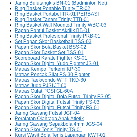
Jaring Bulutangkis BN-01 (Badminton Net)
Ring Basket Portable Trinity TR-02
Ring Basket Portabel TR-01 PERBASI
Ring Basket Tanam Trinity TTB-01
Ring Basket Wall Mounted Trinity WBG-03
Papan Pantul Basket Akrilik BB-01
Ring Basket Profesional Trinity PRB-01
Set Papan Skor Basketball BSS-03
Papan Skor Bola Basket BSS-02
Papan Skor Basket Set BSS-01
Scoreboard Karate Fighter KS-01
Papan Skor Digital Yudo Fighter JS-01
Matras Kempo Perkemi KP-30
Matras Pencak Silat PS-30 Fighter
Matras Taekwondo WTF TKD-30
Matras Judo PJSI JT-60
Matras Gulat PGSI GL-60A
Papan Skor Digital Bola Futsal Trinity FS-05
Papan Skor Digital Futsal Trinity FS-03
Papan Skor Digital Futsal Trinity FS-01
Jaring Gawang Futsal JGF-04
Peralatan Olahraga Anak Atletik
Jaring Gawang Sepakbola 4mm JGS-04
Papan Skor Tenis Trinity TS-01
Kursi Wasit Bola Tenis Lapangan KWT-01