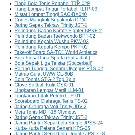
Tiang Bola Tenis Portabel TTP-02P
Tiang Lompat Tinggi Portabel TLTP-03
Mistar Lompat Tinggi SAC-BX040
Cones Mangkok Sepakbola D-24
Jaring Sepak Takraw Trinity JST-1
Pelindung Badan Karate Fighter BPKF-2
Pelindung Badan Taekwondo BPT-02
Pelindung Kepala Wushu PKW-02
Pelindung Kepala Kempo PKP-02
Take-off Board SA-TO1 World Athletics
Bola Futsal Liga Sparta (Futsalball)
Bola Sepak Liga Telstar (Soccerball)
Palang Tunggal Senam Olympus PTS-02
Matras Gulat UWW GL-60B
Bola Tonnis STG-2 Top Spin
Glove Softball Kulit GSK-01
Lingkaran Lempar Martil LLM-01
Lingkaran Tolak Peluru LTP-01
Scoreboard Olahraga Tenis TS-02
Jaring Olahraga Voli Trinity JBV-2
Meja Tenis MDF-18 Olympus
Jaring Sepak Takraw Trinity JST-2
Jaring Pantul Sepakbola Single JPSS-24
Kuda-Kuda Pelana Senam KPS-05
Jaring Pantul Sepakbola Double JPSD-18