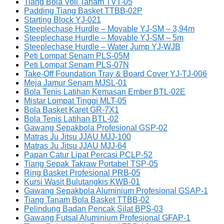
Tiang Bola Voli Tanam TVT-05
Padding Tiang Basket TTBB-02P
Starting Block YJ-021
Steeplechase Hurdle – Movable YJ-SM – 3,94m
Steeplechase Hurdle – Movable YJ-SM – 5m
Steeplechase Hurdle – Water Jump YJ-WJB
Peti Lompat Senam PLS-05M
Peti Lompat Senam PLS-07N
Take-Off Foundation Tray & Board Cover YJ-TJ-006
Meja Jamur Senam MJSL-01
Bola Tenis Latihan Kemasan Ember BTL-02E
Mistar Lompat Tinggi MLT-05
Bola Basket Karet GR-7X1
Bola Tenis Latihan BTL-02
Gawang Sepakbola Profesional GSP-02
Matras Ju Jitsu JJAU MJJ-100
Matras Ju Jitsu JJAU MJJ-64
Papan Catur Lipat Percasi PCLP-52
Tiang Sepak Takraw Portabel TSP-05
Ring Basket Profesional PRB-05
Kursi Wasit Bulutangkis KWB-01
Gawang Sepakbola Aluminium Profesional GSAP-1
Tiang Tanam Bola Basket TTBB-02
Pelindung Badan Pencak Silat BPS-03
Gawang Futsal Aluminium Profesional GFAP-1