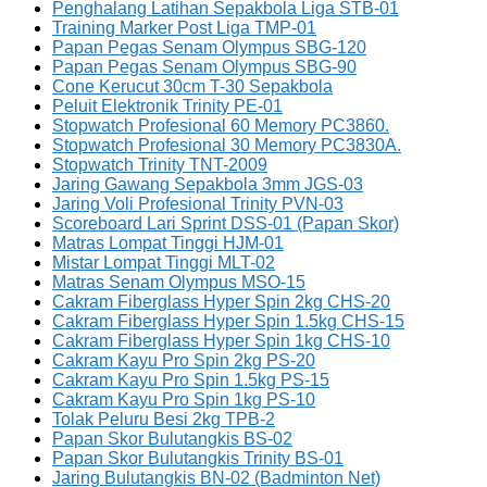
Penghalang Latihan Sepakbola Liga STB-01
Training Marker Post Liga TMP-01
Papan Pegas Senam Olympus SBG-120
Papan Pegas Senam Olympus SBG-90
Cone Kerucut 30cm T-30 Sepakbola
Peluit Elektronik Trinity PE-01
Stopwatch Profesional 60 Memory PC3860.
Stopwatch Profesional 30 Memory PC3830A.
Stopwatch Trinity TNT-2009
Jaring Gawang Sepakbola 3mm JGS-03
Jaring Voli Profesional Trinity PVN-03
Scoreboard Lari Sprint DSS-01 (Papan Skor)
Matras Lompat Tinggi HJM-01
Mistar Lompat Tinggi MLT-02
Matras Senam Olympus MSO-15
Cakram Fiberglass Hyper Spin 2kg CHS-20
Cakram Fiberglass Hyper Spin 1.5kg CHS-15
Cakram Fiberglass Hyper Spin 1kg CHS-10
Cakram Kayu Pro Spin 2kg PS-20
Cakram Kayu Pro Spin 1.5kg PS-15
Cakram Kayu Pro Spin 1kg PS-10
Tolak Peluru Besi 2kg TPB-2
Papan Skor Bulutangkis BS-02
Papan Skor Bulutangkis Trinity BS-01
Jaring Bulutangkis BN-02 (Badminton Net)