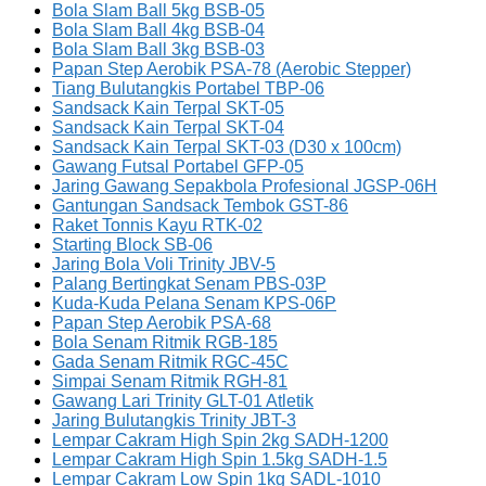
Bola Slam Ball 5kg BSB-05
Bola Slam Ball 4kg BSB-04
Bola Slam Ball 3kg BSB-03
Papan Step Aerobik PSA-78 (Aerobic Stepper)
Tiang Bulutangkis Portabel TBP-06
Sandsack Kain Terpal SKT-05
Sandsack Kain Terpal SKT-04
Sandsack Kain Terpal SKT-03 (D30 x 100cm)
Gawang Futsal Portabel GFP-05
Jaring Gawang Sepakbola Profesional JGSP-06H
Gantungan Sandsack Tembok GST-86
Raket Tonnis Kayu RTK-02
Starting Block SB-06
Jaring Bola Voli Trinity JBV-5
Palang Bertingkat Senam PBS-03P
Kuda-Kuda Pelana Senam KPS-06P
Papan Step Aerobik PSA-68
Bola Senam Ritmik RGB-185
Gada Senam Ritmik RGC-45C
Simpai Senam Ritmik RGH-81
Gawang Lari Trinity GLT-01 Atletik
Jaring Bulutangkis Trinity JBT-3
Lempar Cakram High Spin 2kg SADH-1200
Lempar Cakram High Spin 1.5kg SADH-1.5
Lempar Cakram Low Spin 1kg SADL-1010