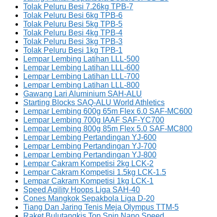
Tolak Peluru Besi 7.26kg TPB-7
Tolak Peluru Besi 6kg TPB-6
Tolak Peluru Besi 5kg TPB-5
Tolak Peluru Besi 4kg TPB-4
Tolak Peluru Besi 3kg TPB-3
Tolak Peluru Besi 1kg TPB-1
Lempar Lembing Latihan LLL-500
Lempar Lembing Latihan LLL-600
Lempar Lembing Latihan LLL-700
Lempar Lembing Latihan LLL-800
Gawang Lari Aluminium SAH-ALU
Starting Blocks SAQ-ALU World Athletics
Lempar Lembing 600g 65m Flex 6.0 SAF-MC600
Lempar Lembing 700g IAAF SAF-YC700
Lempar Lembing 800g 85m Flex 5.0 SAF-MC800
Lempar Lembing Pertandingan YJ-600
Lempar Lembing Pertandingan YJ-700
Lempar Lembing Pertandingan YJ-800
Lempar Cakram Kompetisi 2kg LCK-2
Lempar Cakram Kompetisi 1.5kg LCK-1.5
Lempar Cakram Kompetisi 1kg LCK-1
Speed Agility Hoops Liga SAH-40
Cones Mangkok Sepakbola Liga D-20
Tiang Dan Jaring Tenis Meja Olympus TTM-5
Raket Bulutangkis Top Spin Nano Speed