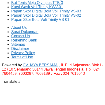
Bat Tenis Meja Olympus TTB-3
Kursi Wasit Voli Trinity KWV-01
Papan Skor Digital Bola Voli Trinity VS-03
Papan Skor Digital Bola Voli Trinity VS-02
Papan Skor Bola Voli Trinity VS-01
About Us
Surat Dukungan
Contact Us
Rekening Bank
Sitemap
Disclaimer
Privacy Policy
Terms of Use
Powered by
CV JAYA BERSAMA ,
Jl. Puri Anjasmoro Blok L-
12 / 10 Semarang 50144 Jawa Tengah Indonesia,
Tlp : 024
7604459, 7603287, 7609189 , Fax : 024 7613043
Translate »