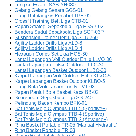
Tongkat Estafet SAB-YH080
Gelang Gelang Senam GGS-01
Tiang Bulutangkis Portabel TBP-05
Crossfit Training Belt Liga CTB-01
Papan Strategi Sepakbola Liga PSSB-02
Bendera Sudut Sepakbola Liga SCF-03P
Suspension Trainer Belt Liga STB-260
Agility Ladder Drills Liga ALD-8
Agility Ladder Drills Liga ALD-4
Hexagon Cones Set Liga HCS-30
Lantai Lapangan Voli Outdoor Enlio LLVO-30
Lantai Lapangan Futsal Outdoor LLFO-30
Lantai Lapangan Basket Outdoor LLBO-30
Karpet Lapangan Voli Outdoor Enlio KLVO-5
Karpet Lapangan Basket Outdoor KLBO-5
Tiang Bola Voli Tanam Trinity TVT-03
Papan Pantul Bola Basket Kaca BB-02
Scoreboard Sepakbola Liga SS-240
Pelindung Badan Kempo BPK-01
Bat Tenis Meja Olympus TTB-5 (Sportive+)
Bat Tenis Meja Olympus TTB-4 (Sportive)
Bat Tenis Meja Olympus TTB-2 (Advance+)
Ring Basket Portable TR-05 (Manual Hydraulic)
Ring Basket Portable TR-03
Papan Henti Tolak Peluru YJ-SP