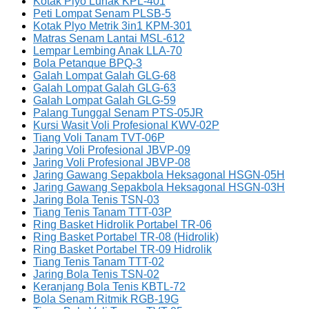
Kotak Plyo Lunak KPL-401
Peti Lompat Senam PLSB-5
Kotak Plyo Metrik 3in1 KPM-301
Matras Senam Lantai MSL-612
Lempar Lembing Anak LLA-70
Bola Petanque BPQ-3
Galah Lompat Galah GLG-68
Galah Lompat Galah GLG-63
Galah Lompat Galah GLG-59
Palang Tunggal Senam PTS-05JR
Kursi Wasit Voli Profesional KWV-02P
Tiang Voli Tanam TVT-06P
Jaring Voli Profesional JBVP-09
Jaring Voli Profesional JBVP-08
Jaring Gawang Sepakbola Heksagonal HSGN-05H
Jaring Gawang Sepakbola Heksagonal HSGN-03H
Jaring Bola Tenis TSN-03
Tiang Tenis Tanam TTT-03P
Ring Basket Hidrolik Portabel TR-06
Ring Basket Portabel TR-08 (Hidrolik)
Ring Basket Portabel TR-09 Hidrolik
Tiang Tenis Tanam TTT-02
Jaring Bola Tenis TSN-02
Keranjang Bola Tenis KBTL-72
Bola Senam Ritmik RGB-19G