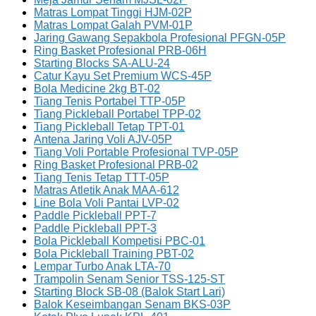
Matras Lompat Tinggi HJM-02P
Matras Lompat Galah PVM-01P
Jaring Gawang Sepakbola Profesional PFGN-05P
Ring Basket Profesional PRB-06H
Starting Blocks SA-ALU-24
Catur Kayu Set Premium WCS-45P
Bola Medicine 2kg BT-02
Tiang Tenis Portabel TTP-05P
Tiang Pickleball Portabel TPP-02
Tiang Pickleball Tetap TPT-01
Antena Jaring Voli AJV-05P
Tiang Voli Portable Profesional TVP-05P
Ring Basket Profesional PRB-02
Tiang Tenis Tetap TTT-05P
Matras Atletik Anak MAA-612
Line Bola Voli Pantai LVP-02
Paddle Pickleball PPT-7
Paddle Pickleball PPT-3
Bola Pickleball Kompetisi PBC-01
Bola Pickleball Training PBT-02
Lempar Turbo Anak LTA-70
Trampolin Senam Senior TSS-125-ST
Starting Block SB-08 (Balok Start Lari)
Balok Keseimbangan Senam BKS-03P