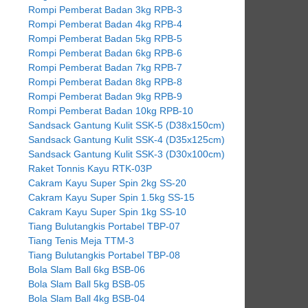
Rompi Pemberat Badan 3kg RPB-3
Rompi Pemberat Badan 4kg RPB-4
Rompi Pemberat Badan 5kg RPB-5
Rompi Pemberat Badan 6kg RPB-6
Rompi Pemberat Badan 7kg RPB-7
Rompi Pemberat Badan 8kg RPB-8
Rompi Pemberat Badan 9kg RPB-9
Rompi Pemberat Badan 10kg RPB-10
Sandsack Gantung Kulit SSK-5 (D38x150cm)
Sandsack Gantung Kulit SSK-4 (D35x125cm)
Sandsack Gantung Kulit SSK-3 (D30x100cm)
Raket Tonnis Kayu RTK-03P
Cakram Kayu Super Spin 2kg SS-20
Cakram Kayu Super Spin 1.5kg SS-15
Cakram Kayu Super Spin 1kg SS-10
Tiang Bulutangkis Portabel TBP-07
Tiang Tenis Meja TTM-3
Tiang Bulutangkis Portabel TBP-08
Bola Slam Ball 6kg BSB-06
Bola Slam Ball 5kg BSB-05
Bola Slam Ball 4kg BSB-04