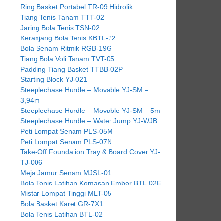
Ring Basket Portabel TR-09 Hidrolik
Tiang Tenis Tanam TTT-02
Jaring Bola Tenis TSN-02
Keranjang Bola Tenis KBTL-72
Bola Senam Ritmik RGB-19G
Tiang Bola Voli Tanam TVT-05
Padding Tiang Basket TTBB-02P
Starting Block YJ-021
Steeplechase Hurdle – Movable YJ-SM –
3,94m
Steeplechase Hurdle – Movable YJ-SM – 5m
Steeplechase Hurdle – Water Jump YJ-WJB
Peti Lompat Senam PLS-05M
Peti Lompat Senam PLS-07N
Take-Off Foundation Tray & Board Cover YJ-
TJ-006
Meja Jamur Senam MJSL-01
Bola Tenis Latihan Kemasan Ember BTL-02E
Mistar Lompat Tinggi MLT-05
Bola Basket Karet GR-7X1
Bola Tenis Latihan BTL-02