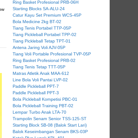
Ring Basket Profesional PRB-06H
Starting Blocks SA-ALU-24
low
Catur Kayu Set Premium WCS-45P
Bola Medicine 2kg BT-02
Tiang Tenis Portabel TTP-05P
Tiang Pickleball Portabel TPP-02
Tiang Pickleball Tetap TPT-01
Antena Jaring Voli AJV-05P
Tiang Voli Portable Profesional TVP-05P
Ring Basket Profesional PRB-02
Tiang Tenis Tetap TTT-05P
Matras Atletik Anak MAA-612
Line Bola Voli Pantai LVP-02
Paddle Pickleball PPT-7
Paddle Pickleball PPT-3
Bola Pickleball Kompetisi PBC-01
Bola Pickleball Training PBT-02
Lempar Turbo Anak LTA-70
Trampolin Senam Senior TSS-125-ST
Starting Block SB-08 (Balok Start Lari)
Balok Keseimbangan Senam BKS-03P
Kotak Plyo Lunak KPL-401