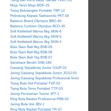
Meja Tenis Meja MDF-25
Tiang Bulutangkis Portable TBP-12
Pelindung Kepala Taekwondo PKT-05
Balance Board Olympus BBO-40
Balance Cushion Olympus BCO-30
Soft Kettlebell Warna 8kg SKW-8
Soft Kettlebell Warna 6kg SKW-6
Soft Kettlebell Warna 4kg SKW-4
Bola Slam Ball 9kg BSB-09
Bola Slam Ball 8kg BSB-08
Bola Slam Ball 7kg BSB-07
Sandsack Berdiri SSB-180
Gawang Sepakbola Junior GSJP-03
Jaring Gawang Sepakbola Junior JGSJ-03
Jaring Gawang Sepakbola Profesional 5mm
Tiang Bola Voli Portabel TVP-03
Tiang Bola Tenis Portabel TTP-03
Jaring Permainan Tonnis JPT-1
Ring Bola Basket Profesional PRB-03
Jaring Bola Voli JBV-1
Ring Bola Basket Portabel TR-07