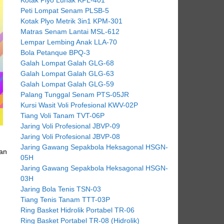
Peti Lompat Senam PLSB-5
Kotak Plyo Metrik 3in1 KPM-301
Matras Senam Lantai MSL-612
Lempar Lembing Anak LLA-70
Bola Petanque BPQ-3
Galah Lompat Galah GLG-68
Galah Lompat Galah GLG-63
Galah Lompat Galah GLG-59
Palang Tunggal Senam PTS-05JR
Kursi Wasit Voli Profesional KWV-02P
Tiang Voli Tanam TVT-06P
Jaring Voli Profesional JBVP-09
Jaring Voli Profesional JBVP-08
Jaring Gawang Sepakbola Heksagonal HSGN-
han
05H
Jaring Gawang Sepakbola Heksagonal HSGN-
03H
Jaring Bola Tenis TSN-03
Tiang Tenis Tanam TTT-03P
Ring Basket Hidrolik Portabel TR-06
Ring Basket Portabel TR-08 (Hidrolik)