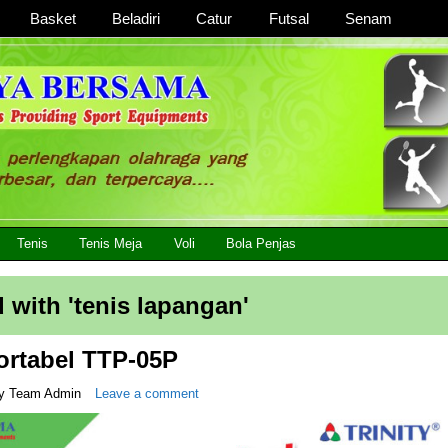
Basket
Beladiri
Catur
Futsal
Senam
 Lengkap, Berkualitas Dengan Harga Yang Murah
Tenis
Tenis Meja
Voli
Bola Penjas
 with '
tenis lapangan
'
ortabel TTP-05P
y
Team Admin
Leave a comment