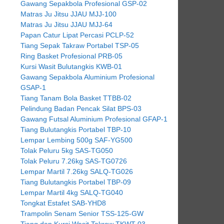
Gawang Sepakbola Profesional GSP-02
Matras Ju Jitsu JJAU MJJ-100
Matras Ju Jitsu JJAU MJJ-64
Papan Catur Lipat Percasi PCLP-52
Tiang Sepak Takraw Portabel TSP-05
Ring Basket Profesional PRB-05
Kursi Wasit Bulutangkis KWB-01
Gawang Sepakbola Aluminium Profesional
GSAP-1
Tiang Tanam Bola Basket TTBB-02
Pelindung Badan Pencak Silat BPS-03
Gawang Futsal Aluminium Profesional GFAP-1
Tiang Bulutangkis Portabel TBP-10
Lempar Lembing 500g SAF-YG500
Tolak Peluru 5kg SAS-TG050
Tolak Peluru 7.26kg SAS-TG0726
Lempar Martil 7.26kg SALQ-TG026
Tiang Bulutangkis Portabel TBP-09
Lempar Martil 4kg SALQ-TG040
Tongkat Estafet SAB-YHD8
Trampolin Senam Senior TSS-125-GW
Tiang dan Kursi Wasit Takraw TKWT-03