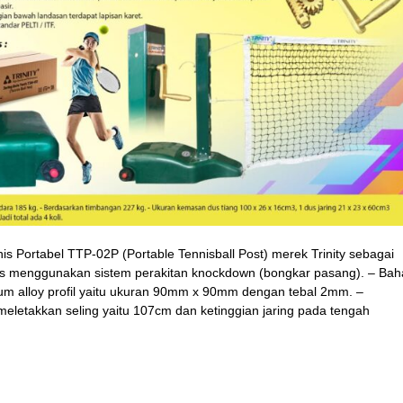
nis Portabel TTP-02P (Portable Tennisball Post) merek Trinity sebagai
enis menggunakan sistem perakitan knockdown (bongkar pasang). – Ba
nium alloy profil yaitu ukuran 90mm x 90mm dengan tebal 2mm. –
meletakkan seling yaitu 107cm dan ketinggian jaring pada tengah