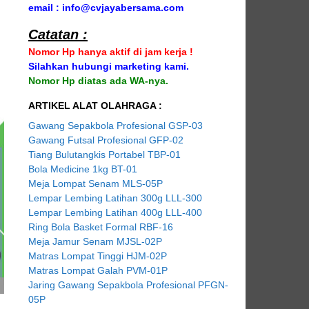
email : info@cvjayabersama.com
Catatan :
Nomor Hp hanya aktif di jam kerja !
Silahkan hubungi marketing kami.
Nomor Hp diatas ada WA-nya.
ARTIKEL ALAT OLAHRAGA :
Gawang Sepakbola Profesional GSP-03
Gawang Futsal Profesional GFP-02
Tiang Bulutangkis Portabel TBP-01
Bola Medicine 1kg BT-01
Meja Lompat Senam MLS-05P
Lempar Lembing Latihan 300g LLL-300
Lempar Lembing Latihan 400g LLL-400
Ring Bola Basket Formal RBF-16
Meja Jamur Senam MJSL-02P
Matras Lompat Tinggi HJM-02P
Matras Lompat Galah PVM-01P
Jaring Gawang Sepakbola Profesional PFGN-
05P