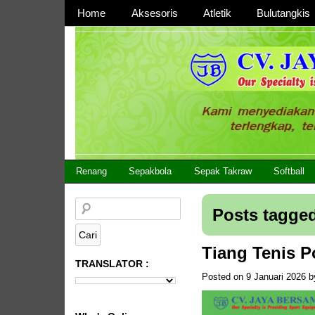
Page 1
Home
Aksesoris
Atletik
Bulutangkis
Page 2
CV JAYA BERSAMA Co Id
Menyediakan Semua Perlengkapan Olahraga Yang
Renang
Sepakbola
Sepak Takraw
Softball
Posts tagged
Tiang Tenis P
TRANSLATOR :
Posted on
9 Januari 2026
b