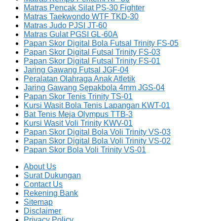
Matras Pencak Silat PS-30 Fighter
Matras Taekwondo WTF TKD-30
Matras Judo PJSI JT-60
Matras Gulat PGSI GL-60A
Papan Skor Digital Bola Futsal Trinity FS-05
Papan Skor Digital Futsal Trinity FS-03
Papan Skor Digital Futsal Trinity FS-01
Jaring Gawang Futsal JGF-04
Peralatan Olahraga Anak Atletik
Jaring Gawang Sepakbola 4mm JGS-04
Papan Skor Tenis Trinity TS-01
Kursi Wasit Bola Tenis Lapangan KWT-01
Bat Tenis Meja Olympus TTB-3
Kursi Wasit Voli Trinity KWV-01
Papan Skor Digital Bola Voli Trinity VS-03
Papan Skor Digital Bola Voli Trinity VS-02
Papan Skor Bola Voli Trinity VS-01
About Us
Surat Dukungan
Contact Us
Rekening Bank
Sitemap
Disclaimer
Privacy Policy