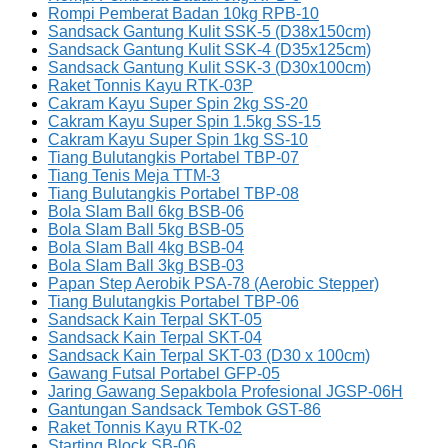
Rompi Pemberat Badan 10kg RPB-10
Sandsack Gantung Kulit SSK-5 (D38x150cm)
Sandsack Gantung Kulit SSK-4 (D35x125cm)
Sandsack Gantung Kulit SSK-3 (D30x100cm)
Raket Tonnis Kayu RTK-03P
Cakram Kayu Super Spin 2kg SS-20
Cakram Kayu Super Spin 1.5kg SS-15
Cakram Kayu Super Spin 1kg SS-10
Tiang Bulutangkis Portabel TBP-07
Tiang Tenis Meja TTM-3
Tiang Bulutangkis Portabel TBP-08
Bola Slam Ball 6kg BSB-06
Bola Slam Ball 5kg BSB-05
Bola Slam Ball 4kg BSB-04
Bola Slam Ball 3kg BSB-03
Papan Step Aerobik PSA-78 (Aerobic Stepper)
Tiang Bulutangkis Portabel TBP-06
Sandsack Kain Terpal SKT-05
Sandsack Kain Terpal SKT-04
Sandsack Kain Terpal SKT-03 (D30 x 100cm)
Gawang Futsal Portabel GFP-05
Jaring Gawang Sepakbola Profesional JGSP-06H
Gantungan Sandsack Tembok GST-86
Raket Tonnis Kayu RTK-02
Starting Block SB-06