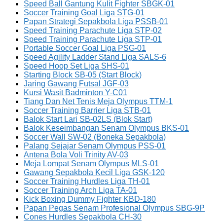
Speed Ball Gantung Kulit Fighter SBGK-01
Soccer Training Goal Liga STG-01
Papan Strategi Sepakbola Liga PSSB-01
Speed Training Parachute Liga STP-02
Speed Training Parachute Liga STP-01
Portable Soccer Goal Liga PSG-01
Speed Agility Ladder Stand Liga SALS-6
Speed Hoop Set Liga SHS-01
Starting Block SB-05 (Start Block)
Jaring Gawang Futsal JGF-03
Kursi Wasit Badminton Y-C01
Tiang Dan Net Tenis Meja Olympus TTM-1
Soccer Training Barrier Liga STB-01
Balok Start Lari SB-02LS (Blok Start)
Balok Keseimbangan Senam Olympus BKS-01
Soccer Wall SW-02 (Boneka Sepakbola)
Palang Sejajar Senam Olympus PSS-01
Antena Bola Voli Trinity AV-03
Meja Lompat Senam Olympus MLS-01
Gawang Sepakbola Kecil Liga GSK-120
Soccer Training Hurdles Liga TH-01
Soccer Training Arch Liga TA-01
Kick Boxing Dummy Fighter KBD-180
Papan Pegas Senam Profesional Olympus SBG-9P
Cones Hurdles Sepakbola CH-30