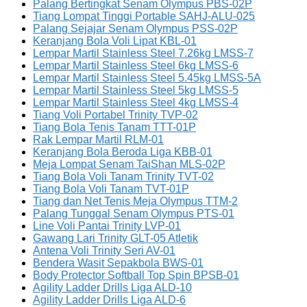
Palang Bertingkat Senam Olympus PBS-02P
Tiang Lompat Tinggi Portable SAHJ-ALU-025
Palang Sejajar Senam Olympus PSS-02P
Keranjang Bola Voli Lipat KBL-01
Lempar Martil Stainless Steel 7.26kg LMSS-7
Lempar Martil Stainless Steel 6kg LMSS-6
Lempar Martil Stainless Steel 5.45kg LMSS-5A
Lempar Martil Stainless Steel 5kg LMSS-5
Lempar Martil Stainless Steel 4kg LMSS-4
Tiang Voli Portabel Trinity TVP-02
Tiang Bola Tenis Tanam TTT-01P
Rak Lempar Martil RLM-01
Keranjang Bola Beroda Liga KBB-01
Meja Lompat Senam TaiShan MLS-02P
Tiang Bola Voli Tanam Trinity TVT-02
Tiang Bola Voli Tanam TVT-01P
Tiang dan Net Tenis Meja Olympus TTM-2
Palang Tunggal Senam Olympus PTS-01
Line Voli Pantai Trinity LVP-01
Gawang Lari Trinity GLT-05 Atletik
Antena Voli Trinity Seri AV-01
Bendera Wasit Sepakbola BWS-01
Body Protector Softball Top Spin BPSB-01
Agility Ladder Drills Liga ALD-10
Agility Ladder Drills Liga ALD-6