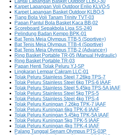
Lantai Lapangan Basket Outdoor LLBO-30
Karpet Lapangan Voli Outdoor Enlio KLVO-5
Karpet Lapangan Basket Outdoor KLBO-5
Tiang Bola Voli Tanam Trinity TVT-03
Papan Pantul Bola Basket Kaca BB-02
Scoreboard Sepakbola Liga SS-240
Pelindung Badan Kempo BPK-01
Bat Tenis Meja Olympus TTB-5 (Sportive+)
Bat Tenis Meja Olympus TTB-4 (Sportive)
Bat Tenis Meja Olympus TTB-2 (Advance+)
Ring Basket Portable TR-05 (Manual Hydraulic)
Ring Basket Portable TR-03
Papan Henti Tolak Peluru YJ-SP
Lingkaran Lempar Cakram LLC-01
Tolak Peluru Stainless Steel 7.26kg TPS-7
Tolak Peluru Stainless Steel 6kg TPS-6 IAAF
Tolak Peluru Stainless Steel 5.45kg TPS-5A IAAF
Tolak Peluru Stainless Steel 5kg TPS-5
Tolak Peluru Stainless Steel 4kg TPS-4
Tolak Peluru Kuningan 7.26kg TPK-7 IAAF
Tolak Peluru Kuningan 6kg TPK-6 IAAF
Tolak Peluru Kuningan 5.45kg TPK-5A IAAF
Tolak Peluru Kuningan 5kg TPK-5 IAAF
Tolak Peluru Kuningan 4kg TPK-4 IAAF
Palang Tunggal Senam Olympus PTS-03P