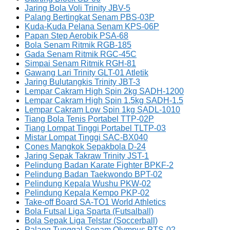
Jaring Bola Voli Trinity JBV-5
Palang Bertingkat Senam PBS-03P
Kuda-Kuda Pelana Senam KPS-06P
Papan Step Aerobik PSA-68
Bola Senam Ritmik RGB-185
Gada Senam Ritmik RGC-45C
Simpai Senam Ritmik RGH-81
Gawang Lari Trinity GLT-01 Atletik
Jaring Bulutangkis Trinity JBT-3
Lempar Cakram High Spin 2kg SADH-1200
Lempar Cakram High Spin 1.5kg SADH-1.5
Lempar Cakram Low Spin 1kg SADL-1010
Tiang Bola Tenis Portabel TTP-02P
Tiang Lompat Tinggi Portabel TLTP-03
Mistar Lompat Tinggi SAC-BX040
Cones Mangkok Sepakbola D-24
Jaring Sepak Takraw Trinity JST-1
Pelindung Badan Karate Fighter BPKF-2
Pelindung Badan Taekwondo BPT-02
Pelindung Kepala Wushu PKW-02
Pelindung Kepala Kempo PKP-02
Take-off Board SA-TO1 World Athletics
Bola Futsal Liga Sparta (Futsalball)
Bola Sepak Liga Telstar (Soccerball)
Palang Tunggal Senam Olympus PTS-02