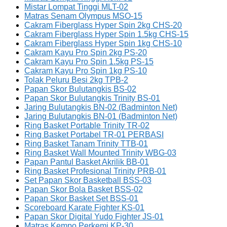
Mistar Lompat Tinggi MLT-02
Matras Senam Olympus MSO-15
Cakram Fiberglass Hyper Spin 2kg CHS-20
Cakram Fiberglass Hyper Spin 1.5kg CHS-15
Cakram Fiberglass Hyper Spin 1kg CHS-10
Cakram Kayu Pro Spin 2kg PS-20
Cakram Kayu Pro Spin 1.5kg PS-15
Cakram Kayu Pro Spin 1kg PS-10
Tolak Peluru Besi 2kg TPB-2
Papan Skor Bulutangkis BS-02
Papan Skor Bulutangkis Trinity BS-01
Jaring Bulutangkis BN-02 (Badminton Net)
Jaring Bulutangkis BN-01 (Badminton Net)
Ring Basket Portable Trinity TR-02
Ring Basket Portabel TR-01 PERBASI
Ring Basket Tanam Trinity TTB-01
Ring Basket Wall Mounted Trinity WBG-03
Papan Pantul Basket Akrilik BB-01
Ring Basket Profesional Trinity PRB-01
Set Papan Skor Basketball BSS-03
Papan Skor Bola Basket BSS-02
Papan Skor Basket Set BSS-01
Scoreboard Karate Fighter KS-01
Papan Skor Digital Yudo Fighter JS-01
Matras Kempo Perkemi KP-30