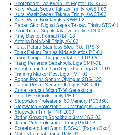
Scoreboard Tae Kwon Do Fighter TKDS-01
Kursi Wasit Sepak Takraw Trinity KWST-03
Kursi Wasit Sepak Takraw Trinity KWST-02
Kursi Wasit Bulutangkis KWB-02
Papan Skor Digital Sepak Takraw Trinity STS-01
Scoreboard Sepak Takraw Trinity STS-02
Ring Basket Formal RBF-18
Antena Bola Voli Trinity AV-02
Tolak Peluru Stainless Steel 3kg TPS-3
Tolak Peluru Penjas Kids Athletics PP-01
Tiang Lompat Tinggi Portabel TLTP-05
Tiang Penanda Sepakbola Liga SMP-01
Penghalang Latihan Sepakbola Liga STB-01
Training Marker Post Liga TMP-01
Papan Pegas Senam Olympus SBG-120
Papan Pegas Senam Olympus SBG-90
Cone Kerucut 30cm T-30 Sepakbola
Peluit Elektronik Trinity PE-01
Stopwatch Profesional 60 Memory PC3860.
Stopwatch Profesional 30 Memory PC3830A.
Stopwatch Trinity TNT-2009
Jaring Gawang Sepakbola 3mm JGS-03
Jaring Voli Profesional Trinity PVN-03
Scoreboard Lari Sprint DSS-01 (Papan Skor)
Matras Lompat Tinggi HJM-01