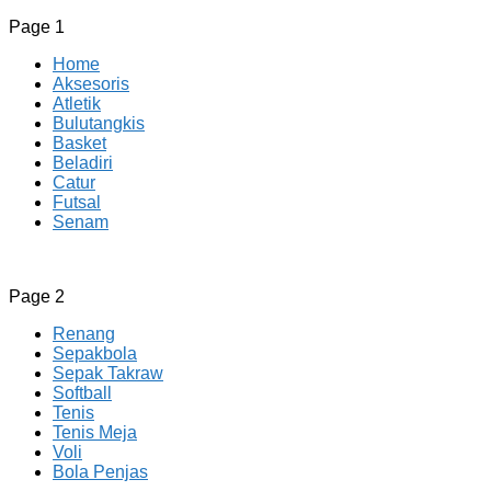
Page 1
Home
Aksesoris
Atletik
Bulutangkis
Basket
Beladiri
Catur
Futsal
Senam
CV JAYA BERSAMA Co Id
Menyediakan Semua Perlengkapan Olahraga Yang
Page 2
Lengkap, Berkualitas Dengan Harga Yang Murah
Renang
Sepakbola
Sepak Takraw
Softball
Tenis
Tenis Meja
Voli
Bola Penjas