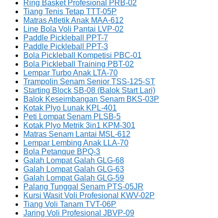
Ring Basket Profesional PRB-02
Tiang Tenis Tetap TTT-05P
Matras Atletik Anak MAA-612
Line Bola Voli Pantai LVP-02
Paddle Pickleball PPT-7
Paddle Pickleball PPT-3
Bola Pickleball Kompetisi PBC-01
Bola Pickleball Training PBT-02
Lempar Turbo Anak LTA-70
Trampolin Senam Senior TSS-125-ST
Starting Block SB-08 (Balok Start Lari)
Balok Keseimbangan Senam BKS-03P
Kotak Plyo Lunak KPL-401
Peti Lompat Senam PLSB-5
Kotak Plyo Metrik 3in1 KPM-301
Matras Senam Lantai MSL-612
Lempar Lembing Anak LLA-70
Bola Petanque BPQ-3
Galah Lompat Galah GLG-68
Galah Lompat Galah GLG-63
Galah Lompat Galah GLG-59
Palang Tunggal Senam PTS-05JR
Kursi Wasit Voli Profesional KWV-02P
Tiang Voli Tanam TVT-06P
Jaring Voli Profesional JBVP-09