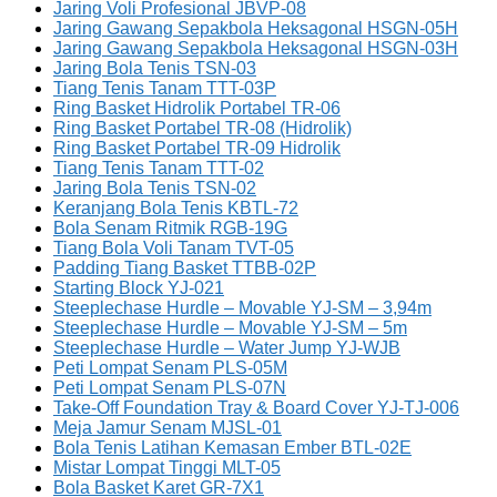
Jaring Voli Profesional JBVP-08
Jaring Gawang Sepakbola Heksagonal HSGN-05H
Jaring Gawang Sepakbola Heksagonal HSGN-03H
Jaring Bola Tenis TSN-03
Tiang Tenis Tanam TTT-03P
Ring Basket Hidrolik Portabel TR-06
Ring Basket Portabel TR-08 (Hidrolik)
Ring Basket Portabel TR-09 Hidrolik
Tiang Tenis Tanam TTT-02
Jaring Bola Tenis TSN-02
Keranjang Bola Tenis KBTL-72
Bola Senam Ritmik RGB-19G
Tiang Bola Voli Tanam TVT-05
Padding Tiang Basket TTBB-02P
Starting Block YJ-021
Steeplechase Hurdle – Movable YJ-SM – 3,94m
Steeplechase Hurdle – Movable YJ-SM – 5m
Steeplechase Hurdle – Water Jump YJ-WJB
Peti Lompat Senam PLS-05M
Peti Lompat Senam PLS-07N
Take-Off Foundation Tray & Board Cover YJ-TJ-006
Meja Jamur Senam MJSL-01
Bola Tenis Latihan Kemasan Ember BTL-02E
Mistar Lompat Tinggi MLT-05
Bola Basket Karet GR-7X1