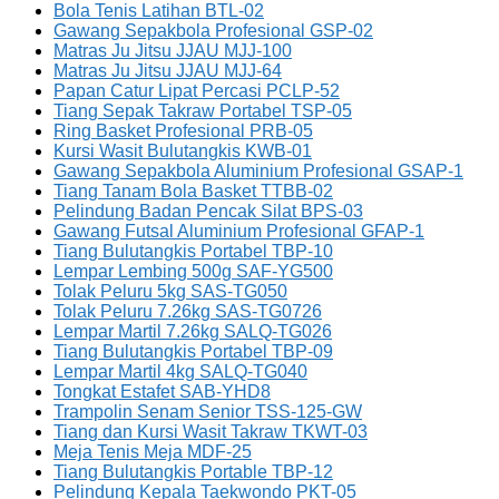
Bola Tenis Latihan BTL-02
Gawang Sepakbola Profesional GSP-02
Matras Ju Jitsu JJAU MJJ-100
Matras Ju Jitsu JJAU MJJ-64
Papan Catur Lipat Percasi PCLP-52
Tiang Sepak Takraw Portabel TSP-05
Ring Basket Profesional PRB-05
Kursi Wasit Bulutangkis KWB-01
Gawang Sepakbola Aluminium Profesional GSAP-1
Tiang Tanam Bola Basket TTBB-02
Pelindung Badan Pencak Silat BPS-03
Gawang Futsal Aluminium Profesional GFAP-1
Tiang Bulutangkis Portabel TBP-10
Lempar Lembing 500g SAF-YG500
Tolak Peluru 5kg SAS-TG050
Tolak Peluru 7.26kg SAS-TG0726
Lempar Martil 7.26kg SALQ-TG026
Tiang Bulutangkis Portabel TBP-09
Lempar Martil 4kg SALQ-TG040
Tongkat Estafet SAB-YHD8
Trampolin Senam Senior TSS-125-GW
Tiang dan Kursi Wasit Takraw TKWT-03
Meja Tenis Meja MDF-25
Tiang Bulutangkis Portable TBP-12
Pelindung Kepala Taekwondo PKT-05