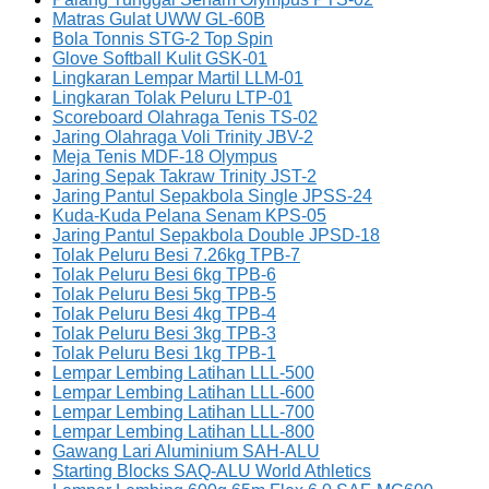
Matras Gulat UWW GL-60B
Bola Tonnis STG-2 Top Spin
Glove Softball Kulit GSK-01
Lingkaran Lempar Martil LLM-01
Lingkaran Tolak Peluru LTP-01
Scoreboard Olahraga Tenis TS-02
Jaring Olahraga Voli Trinity JBV-2
Meja Tenis MDF-18 Olympus
Jaring Sepak Takraw Trinity JST-2
Jaring Pantul Sepakbola Single JPSS-24
Kuda-Kuda Pelana Senam KPS-05
Jaring Pantul Sepakbola Double JPSD-18
Tolak Peluru Besi 7.26kg TPB-7
Tolak Peluru Besi 6kg TPB-6
Tolak Peluru Besi 5kg TPB-5
Tolak Peluru Besi 4kg TPB-4
Tolak Peluru Besi 3kg TPB-3
Tolak Peluru Besi 1kg TPB-1
Lempar Lembing Latihan LLL-500
Lempar Lembing Latihan LLL-600
Lempar Lembing Latihan LLL-700
Lempar Lembing Latihan LLL-800
Gawang Lari Aluminium SAH-ALU
Starting Blocks SAQ-ALU World Athletics