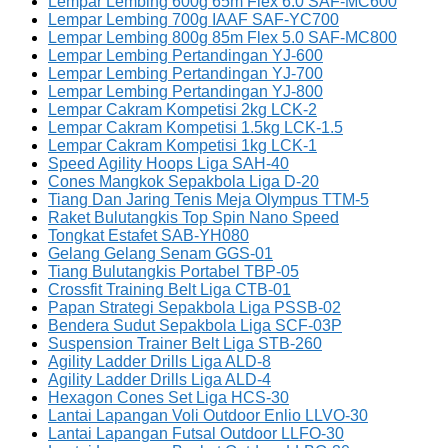
Lempar Lembing 600g 65m Flex 6.0 SAF-MC600
Lempar Lembing 700g IAAF SAF-YC700
Lempar Lembing 800g 85m Flex 5.0 SAF-MC800
Lempar Lembing Pertandingan YJ-600
Lempar Lembing Pertandingan YJ-700
Lempar Lembing Pertandingan YJ-800
Lempar Cakram Kompetisi 2kg LCK-2
Lempar Cakram Kompetisi 1.5kg LCK-1.5
Lempar Cakram Kompetisi 1kg LCK-1
Speed Agility Hoops Liga SAH-40
Cones Mangkok Sepakbola Liga D-20
Tiang Dan Jaring Tenis Meja Olympus TTM-5
Raket Bulutangkis Top Spin Nano Speed
Tongkat Estafet SAB-YH080
Gelang Gelang Senam GGS-01
Tiang Bulutangkis Portabel TBP-05
Crossfit Training Belt Liga CTB-01
Papan Strategi Sepakbola Liga PSSB-02
Bendera Sudut Sepakbola Liga SCF-03P
Suspension Trainer Belt Liga STB-260
Agility Ladder Drills Liga ALD-8
Agility Ladder Drills Liga ALD-4
Hexagon Cones Set Liga HCS-30
Lantai Lapangan Voli Outdoor Enlio LLVO-30
Lantai Lapangan Futsal Outdoor LLFO-30