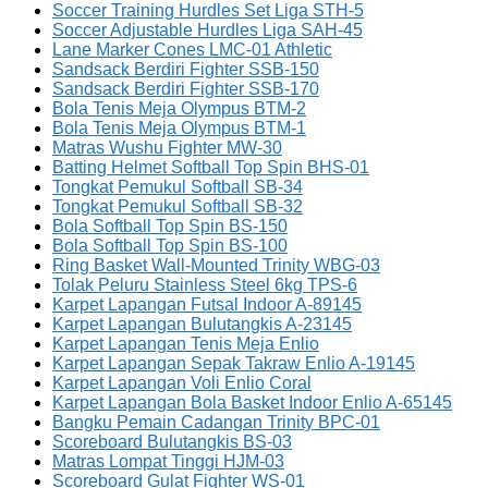
Soccer Training Hurdles Set Liga STH-5
Soccer Adjustable Hurdles Liga SAH-45
Lane Marker Cones LMC-01 Athletic
Sandsack Berdiri Fighter SSB-150
Sandsack Berdiri Fighter SSB-170
Bola Tenis Meja Olympus BTM-2
Bola Tenis Meja Olympus BTM-1
Matras Wushu Fighter MW-30
Batting Helmet Softball Top Spin BHS-01
Tongkat Pemukul Softball SB-34
Tongkat Pemukul Softball SB-32
Bola Softball Top Spin BS-150
Bola Softball Top Spin BS-100
Ring Basket Wall-Mounted Trinity WBG-03
Tolak Peluru Stainless Steel 6kg TPS-6
Karpet Lapangan Futsal Indoor A-89145
Karpet Lapangan Bulutangkis A-23145
Karpet Lapangan Tenis Meja Enlio
Karpet Lapangan Sepak Takraw Enlio A-19145
Karpet Lapangan Voli Enlio Coral
Karpet Lapangan Bola Basket Indoor Enlio A-65145
Bangku Pemain Cadangan Trinity BPC-01
Scoreboard Bulutangkis BS-03
Matras Lompat Tinggi HJM-03
Scoreboard Gulat Fighter WS-01