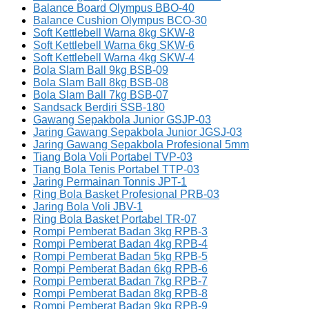
Balance Board Olympus BBO-40
Balance Cushion Olympus BCO-30
Soft Kettlebell Warna 8kg SKW-8
Soft Kettlebell Warna 6kg SKW-6
Soft Kettlebell Warna 4kg SKW-4
Bola Slam Ball 9kg BSB-09
Bola Slam Ball 8kg BSB-08
Bola Slam Ball 7kg BSB-07
Sandsack Berdiri SSB-180
Gawang Sepakbola Junior GSJP-03
Jaring Gawang Sepakbola Junior JGSJ-03
Jaring Gawang Sepakbola Profesional 5mm
Tiang Bola Voli Portabel TVP-03
Tiang Bola Tenis Portabel TTP-03
Jaring Permainan Tonnis JPT-1
Ring Bola Basket Profesional PRB-03
Jaring Bola Voli JBV-1
Ring Bola Basket Portabel TR-07
Rompi Pemberat Badan 3kg RPB-3
Rompi Pemberat Badan 4kg RPB-4
Rompi Pemberat Badan 5kg RPB-5
Rompi Pemberat Badan 6kg RPB-6
Rompi Pemberat Badan 7kg RPB-7
Rompi Pemberat Badan 8kg RPB-8
Rompi Pemberat Badan 9kg RPB-9