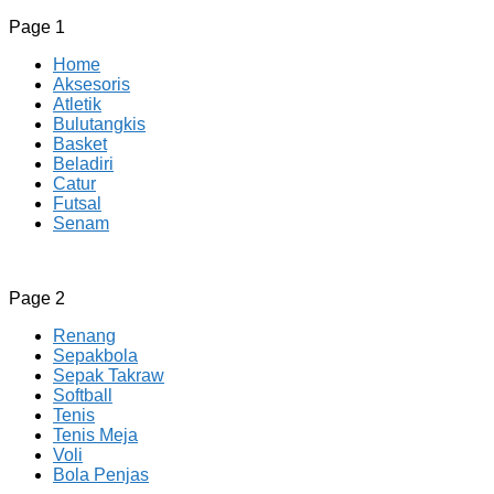
Page 1
Home
Aksesoris
Atletik
Bulutangkis
Basket
Beladiri
Catur
Futsal
Senam
CV JAYA BERSAMA Co Id
Menyediakan Semua Perlengkapan Olahraga Yang Lengkap, 
Page 2
Renang
Sepakbola
Sepak Takraw
Softball
Tenis
Tenis Meja
Voli
Bola Penjas