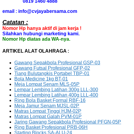
0819 1460 4888
email : info@cvjayabersama.com
Catatan :
Nomor Hp hanya aktif di jam kerja !
Silahkan hubungi marketing kami.
Nomor Hp diatas ada WA-nya.
ARTIKEL ALAT OLAHRAGA :
Gawang Sepakbola Profesional GSP-03
Gawang Futsal Profesional GFP-02
Tiang Bulutangkis Portabel TBP-01
Bola Medicine 1kg BT-01
Meja Lompat Senam MLS-05P
Lempar Lembing Latihan 300g LLL-300
Lempar Lembing Latihan 400g LLL-400
Ring Bola Basket Formal RBF-16
Meja Jamur Senam MJSL-02P
Matras Lompat Tinggi HJM-02P
Matras Lompat Galah PVM-01P
Jaring Gawang Sepakbola Profesional PFGN-05P
Ring Basket Profesional PRB-06H
Starting Blocks SA-ALU-24