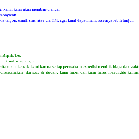
i kami, kami akan membantu anda.
embayaran.
 telpon, email, sms, atau via YM, agar kami dapat memprosesnya lebih lanjut.
i Bapak/Ibu.
dan kondisi lapangan.
eritahukan kepada kami karena setiap perusahaan expedisi memilik biaya dan wakt
 direncanakan jika stok di gudang kami habis dan kami harus menunggu kiriman