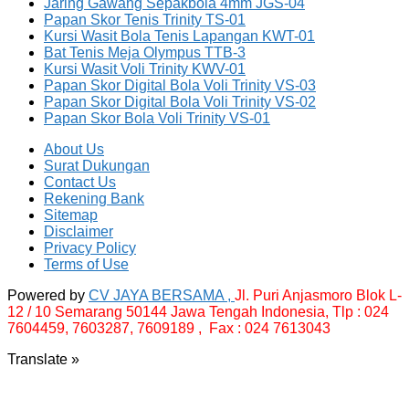
Jaring Gawang Sepakbola 4mm JGS-04
Papan Skor Tenis Trinity TS-01
Kursi Wasit Bola Tenis Lapangan KWT-01
Bat Tenis Meja Olympus TTB-3
Kursi Wasit Voli Trinity KWV-01
Papan Skor Digital Bola Voli Trinity VS-03
Papan Skor Digital Bola Voli Trinity VS-02
Papan Skor Bola Voli Trinity VS-01
About Us
Surat Dukungan
Contact Us
Rekening Bank
Sitemap
Disclaimer
Privacy Policy
Terms of Use
Powered by
CV JAYA BERSAMA ,
Jl. Puri Anjasmoro Blok L-
12 / 10 Semarang 50144 Jawa Tengah Indonesia,
Tlp : 024
7604459, 7603287, 7609189 , Fax : 024 7613043
Translate »