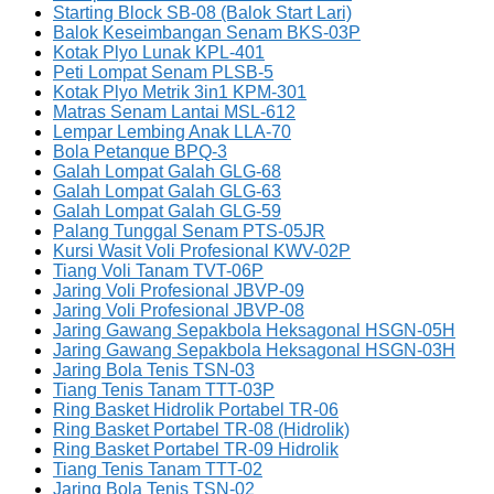
Starting Block SB-08 (Balok Start Lari)
Balok Keseimbangan Senam BKS-03P
Kotak Plyo Lunak KPL-401
Peti Lompat Senam PLSB-5
Kotak Plyo Metrik 3in1 KPM-301
Matras Senam Lantai MSL-612
Lempar Lembing Anak LLA-70
Bola Petanque BPQ-3
Galah Lompat Galah GLG-68
Galah Lompat Galah GLG-63
Galah Lompat Galah GLG-59
Palang Tunggal Senam PTS-05JR
Kursi Wasit Voli Profesional KWV-02P
Tiang Voli Tanam TVT-06P
Jaring Voli Profesional JBVP-09
Jaring Voli Profesional JBVP-08
Jaring Gawang Sepakbola Heksagonal HSGN-05H
Jaring Gawang Sepakbola Heksagonal HSGN-03H
Jaring Bola Tenis TSN-03
Tiang Tenis Tanam TTT-03P
Ring Basket Hidrolik Portabel TR-06
Ring Basket Portabel TR-08 (Hidrolik)
Ring Basket Portabel TR-09 Hidrolik
Tiang Tenis Tanam TTT-02
Jaring Bola Tenis TSN-02