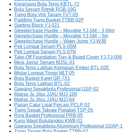
Keranjang Bola Tenis KBTL-72
Bola Senam Ritmik RGB-19G
Tiang Bola Voli Tanam TVT-05
Padding Tiang Basket TTBB-02P
Starting Block YJ-021
Steeplechase Hurdle – Movable YJ-SM – 3,94m
Steeplechase Hurdle – Movable YJ-SM – 5m
Steeplechase Hurdle – Water Jump YJ-WJB
Peti Lompat Senam PLS-05M
Peti Lompat Senam PLS-07N
Take-Off Foundation Tray & Board Cover YJ-TJ-006
Meja Jamur Senam MJSL-01
Bola Tenis Latihan Kemasan Ember BTL-02E
Mistar Lompat Tinggi MLT-05
Bola Basket Karet GR-7X1
Bola Tenis Latihan BTL-02
Gawang Sepakbola Profesional GSP-02
Matras Ju Jitsu JJAU MJJ-100
Matras Ju Jitsu JJAU MJJ-64
Papan Catur Lipat Percasi PCLP-52
Tiang Sepak Takraw Portabel TSP-05
Ring Basket Profesional PRB-05
Kursi Wasit Bulutangkis KWB-01
Gawang Sepakbola Aluminium Profesional GSAP-1
Tiang Tanam Bola Basket TTBB-02