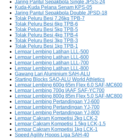
Jaring Pantul Sepakbola Single JPSS-24
Kuda-Kuda Pelana Senam KPS-05
Jaring Pantul Sepakbola Double JPSD-18
Tolak Peluru Besi 7.26kg TPB-7
Tolak Peluru Besi 6kg TPB-6
Tolak Peluru Besi 5kg TPB-5
Tolak Peluru Besi 4kg TPB-4
Tolak Peluru Besi 3kg TPB-3
Tolak Peluru Besi 1kg TPB-1
Lempar Lembing Latihan LLL-500
Lempar Lembing Latihan LLL-600
Lempar Lembing Latihan LLL-700
Lempar Lembing Latihan LLL-800
Gawang Lari Aluminium SAH-ALU
Starting Blocks SAQ-ALU World Athletics
Lempar Lembing 600g 65m Flex 6.0 SAF-MC600
Lempar Lembing 700g IAAF SAF-YC700
Lempar Lembing 800g 85m Flex 5.0 SAF-MC800
Lempar Lembing Pertandingan YJ-600
Lempar Lembing Pertandingan YJ-700
Lempar Lembing Pertandingan YJ-800
Lempar Cakram Kompetisi 2kg LCK-2
Lempar Cakram Kompetisi 1.5kg LCK-1.5
Lempar Cakram Kompetisi 1kg LCK-1
Speed Agility Hoops Liga SAH-40