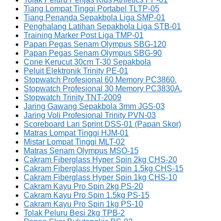
Tiang Lompat Tinggi Portabel TLTP-05
Tiang Penanda Sepakbola Liga SMP-01
Penghalang Latihan Sepakbola Liga STB-01
Training Marker Post Liga TMP-01
Papan Pegas Senam Olympus SBG-120
Papan Pegas Senam Olympus SBG-90
Cone Kerucut 30cm T-30 Sepakbola
Peluit Elektronik Trinity PE-01
Stopwatch Profesional 60 Memory PC3860.
Stopwatch Profesional 30 Memory PC3830A.
Stopwatch Trinity TNT-2009
Jaring Gawang Sepakbola 3mm JGS-03
Jaring Voli Profesional Trinity PVN-03
Scoreboard Lari Sprint DSS-01 (Papan Skor)
Matras Lompat Tinggi HJM-01
Mistar Lompat Tinggi MLT-02
Matras Senam Olympus MSO-15
Cakram Fiberglass Hyper Spin 2kg CHS-20
Cakram Fiberglass Hyper Spin 1.5kg CHS-15
Cakram Fiberglass Hyper Spin 1kg CHS-10
Cakram Kayu Pro Spin 2kg PS-20
Cakram Kayu Pro Spin 1.5kg PS-15
Cakram Kayu Pro Spin 1kg PS-10
Tolak Peluru Besi 2kg TPB-2