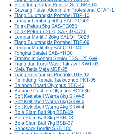
Pelindung Badan Pencak Silat BPS-03
Gawang Futsal Aluminium Profesional GFAP-1
Tiang Bulutangkis Portabel TBP-10
Lempar Lembing 500g SAF-YG500
Tolak Peluru 5kg SAS-TG050
Tolak Peluru 7.26kg SAS-TG0726
Lempar Martil 7.26kg SALQ-TG026
Tiang Bulutangkis Portabel TBP-09
Lempar Martil 4kg SALQ-TG040
Tongkat Estafet SAB-YHD8
Trampolin Senam Senior TSS-125-GW
Tiang dan Kursi Wasit Takraw TKWT-03
Meja Tenis Meja MDF-25
Tiang Bulutangkis Portable TBP-12
Pelindung Kepala Taekwondo PKT-05
Balance Board Olympus BBO-40
Balance Cushion Olympus BCO-30
Soft Kettlebell Warna 8kg SKW-8
Soft Kettlebell Warna 6kg SKW-6
Soft Kettlebell Warna 4kg SKW-4
Bola Slam Ball 9kg BSB-09
Bola Slam Ball 8kg BSB-08
Bola Slam Ball 7kg BSB-07
Sandsack Berdiri SSB-180
Gawang Sepakbola Junior GSJP-03