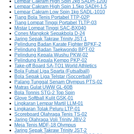
Lempar Cakram High Spin 2kg SADH-1200
Lempar Cakram High Spin 1.5kg SADH-1.5
Lempar Cakram Low Spin 1kg SADL-1010
Tiang Bola Tenis Portabel TTP-02P
Tiang Lompat Tinggi Portabel TLTP-03
Mistar Lompat Tinggi SAC-BX040
Cones Mangkok Sepakbola D-24
Jaring Sepak Takraw Trinity JST-1
Pelindung Badan Karate Fighter BPKF-2
Pelindung Badan Taekwondo BPT-02
Pelindung Kepala Wushu PKW-02
Pelindung Kepala Kempo PKP-02
Take-off Board SA-TO1 World Athletics
Bola Futsal Liga Sparta (Futsalball)
Bola Sepak Liga Telstar (Soccerball)
Palang Tunggal Senam Olympus PTS-02
Matras Gulat UWW GL-60B
Bola Tonnis STG-2 Top Spin
Glove Softball Kulit GSK-01
Lingkaran Lempar Martil LLM-01
Lingkaran Tolak Peluru LTP-01
Scoreboard Olahraga Tenis TS-02
Jaring Olahraga Voli Trinity JBV-2
Meja Tenis MDF-18 Olympus
Jaring Sepak Takraw Trinity JST-2