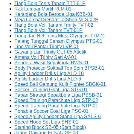
Tiang Bola Tenis Tanam TTT-01P
Rak Lempar Martil RLM-01
Keranjang Bola Beroda Liga KBB-01
Meja Lompat Senam TaiShan MLS-02P
Tiang Bola Voli Tanam Trinity TVT-02
Tiang Bola Voli Tanam TVT-01P
Tiang dan Net Tenis Meja Olympus TTM-2
Palang Tunggal Senam Olympus PTS-01
Line Voli Pantai Trinity LVP-01
Gawang Lari Trinity GLT-05 Atletik
Antena Voli Trinity Seri AV-01
Bendera Wasit Sepakbola BWS-01
Body Protector Softball Top Spin BPSB-01
Agility Ladder Drills Liga ALD-10
Agility Ladder Drills Liga ALD-6
Speed Ball Gantung Kulit Fighter SBGK-01
Soccer Training Goal Liga STG-01
Papan Strategi Sepakbola Liga PSSB-01
Speed Training Parachute Liga STP-02
Speed Training Parachute Liga STP-01
Portable Soccer Goal Liga PSG-01
Speed Agility Ladder Stand Liga SALS-6
Speed Hoop Set Liga SHS-01
Starting Block SB-05 (Start Block)
Jaring Gawang Futsal JGF-03