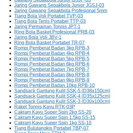
Jaring Gawang Sepakbola Junior JGSJ-03
Jaring Gawang Sepakbola Profesional 5mm
Tiang Bola Voli Portabel TVP-03
Tiang Bola Tenis Portabel TTP-03
Jaring Permainan Tonnis JPT-1
Ring Bola Basket Profesional PRB-03
Jaring Bola Voli JBV-1
Ring Bola Basket Portabel TR-07
Rompi Pemberat Badan 3kg RPB-3
Rompi Pemberat Badan 4kg RPB-4
Rompi Pemberat Badan 5kg RPB-5
Rompi Pemberat Badan 6kg RPB-6
Rompi Pemberat Badan 7kg RPB-7
Rompi Pemberat Badan 8kg RPB-8
Rompi Pemberat Badan 9kg RPB-9
Rompi Pemberat Badan 10kg RPB-10
Sandsack Gantung Kulit SSK-5 (D38x150cm)
Sandsack Gantung Kulit SSK-4 (D35x125cm)
Sandsack Gantung Kulit SSK-3 (D30x100cm)
Raket Tonnis Kayu RTK-03P
Cakram Kayu Super Spin 2kg SS-20
Cakram Kayu Super Spin 1.5kg SS-15
Cakram Kayu Super Spin 1kg SS-10
Tiang Bulutangkis Portabel TBP-07