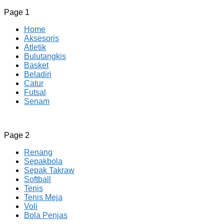
Page 1
Home
Aksesoris
Atletik
Bulutangkis
Basket
Beladiri
Catur
Futsal
Senam
CV JAYA BERSAMA Co Id
Menyediakan Semua Perlengkapan Olahraga Yang
Page 2
Lengkap, Berkualitas Dengan Harga Yang Murah
Renang
Sepakbola
Sepak Takraw
Softball
Tenis
Tenis Meja
Voli
Bola Penjas