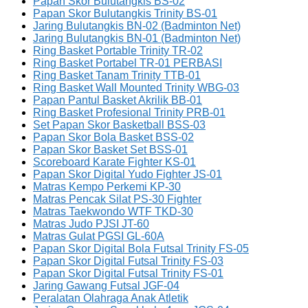
Papan Skor Bulutangkis BS-02
Papan Skor Bulutangkis Trinity BS-01
Jaring Bulutangkis BN-02 (Badminton Net)
Jaring Bulutangkis BN-01 (Badminton Net)
Ring Basket Portable Trinity TR-02
Ring Basket Portabel TR-01 PERBASI
Ring Basket Tanam Trinity TTB-01
Ring Basket Wall Mounted Trinity WBG-03
Papan Pantul Basket Akrilik BB-01
Ring Basket Profesional Trinity PRB-01
Set Papan Skor Basketball BSS-03
Papan Skor Bola Basket BSS-02
Papan Skor Basket Set BSS-01
Scoreboard Karate Fighter KS-01
Papan Skor Digital Yudo Fighter JS-01
Matras Kempo Perkemi KP-30
Matras Pencak Silat PS-30 Fighter
Matras Taekwondo WTF TKD-30
Matras Judo PJSI JT-60
Matras Gulat PGSI GL-60A
Papan Skor Digital Bola Futsal Trinity FS-05
Papan Skor Digital Futsal Trinity FS-03
Papan Skor Digital Futsal Trinity FS-01
Jaring Gawang Futsal JGF-04
Peralatan Olahraga Anak Atletik