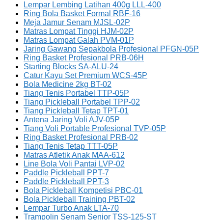
Lempar Lembing Latihan 400g LLL-400
Ring Bola Basket Formal RBF-16
Meja Jamur Senam MJSL-02P
Matras Lompat Tinggi HJM-02P
Matras Lompat Galah PVM-01P
Jaring Gawang Sepakbola Profesional PFGN-05P
Ring Basket Profesional PRB-06H
Starting Blocks SA-ALU-24
Catur Kayu Set Premium WCS-45P
Bola Medicine 2kg BT-02
Tiang Tenis Portabel TTP-05P
Tiang Pickleball Portabel TPP-02
Tiang Pickleball Tetap TPT-01
Antena Jaring Voli AJV-05P
Tiang Voli Portable Profesional TVP-05P
Ring Basket Profesional PRB-02
Tiang Tenis Tetap TTT-05P
Matras Atletik Anak MAA-612
Line Bola Voli Pantai LVP-02
Paddle Pickleball PPT-7
Paddle Pickleball PPT-3
Bola Pickleball Kompetisi PBC-01
Bola Pickleball Training PBT-02
Lempar Turbo Anak LTA-70
Trampolin Senam Senior TSS-125-ST