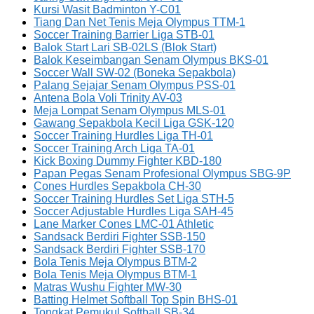
Kursi Wasit Badminton Y-C01
Tiang Dan Net Tenis Meja Olympus TTM-1
Soccer Training Barrier Liga STB-01
Balok Start Lari SB-02LS (Blok Start)
Balok Keseimbangan Senam Olympus BKS-01
Soccer Wall SW-02 (Boneka Sepakbola)
Palang Sejajar Senam Olympus PSS-01
Antena Bola Voli Trinity AV-03
Meja Lompat Senam Olympus MLS-01
Gawang Sepakbola Kecil Liga GSK-120
Soccer Training Hurdles Liga TH-01
Soccer Training Arch Liga TA-01
Kick Boxing Dummy Fighter KBD-180
Papan Pegas Senam Profesional Olympus SBG-9P
Cones Hurdles Sepakbola CH-30
Soccer Training Hurdles Set Liga STH-5
Soccer Adjustable Hurdles Liga SAH-45
Lane Marker Cones LMC-01 Athletic
Sandsack Berdiri Fighter SSB-150
Sandsack Berdiri Fighter SSB-170
Bola Tenis Meja Olympus BTM-2
Bola Tenis Meja Olympus BTM-1
Matras Wushu Fighter MW-30
Batting Helmet Softball Top Spin BHS-01
Tongkat Pemukul Softball SB-34