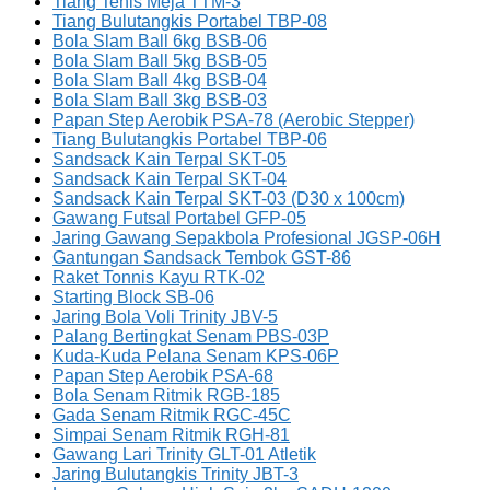
Tiang Tenis Meja TTM-3
Tiang Bulutangkis Portabel TBP-08
Bola Slam Ball 6kg BSB-06
Bola Slam Ball 5kg BSB-05
Bola Slam Ball 4kg BSB-04
Bola Slam Ball 3kg BSB-03
Papan Step Aerobik PSA-78 (Aerobic Stepper)
Tiang Bulutangkis Portabel TBP-06
Sandsack Kain Terpal SKT-05
Sandsack Kain Terpal SKT-04
Sandsack Kain Terpal SKT-03 (D30 x 100cm)
Gawang Futsal Portabel GFP-05
Jaring Gawang Sepakbola Profesional JGSP-06H
Gantungan Sandsack Tembok GST-86
Raket Tonnis Kayu RTK-02
Starting Block SB-06
Jaring Bola Voli Trinity JBV-5
Palang Bertingkat Senam PBS-03P
Kuda-Kuda Pelana Senam KPS-06P
Papan Step Aerobik PSA-68
Bola Senam Ritmik RGB-185
Gada Senam Ritmik RGC-45C
Simpai Senam Ritmik RGH-81
Gawang Lari Trinity GLT-01 Atletik
Jaring Bulutangkis Trinity JBT-3