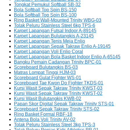
Tongkat Pemukul Softball SB-32
Bola Softball Top Spin BS-150
Bola Softball Top Spin BS-100
Ring Basket Wall-Mounted Trinity WBG-03
Tolak Peluru Stainless Steel 6kg TPS-6
Karpet Lapangan Futsal Indoor A-89145
Karpet Lapangan Bulutangkis A-23145
Karpet Lapangan Tenis Meja Enlio
Karpet Lapangan Sepak Takraw Enlio A-19145
Karpet Lapangan Voli Enlio Coral
Karpet Lapangan Bola Basket Indoor Enlio A-65145
Bangku Pemain Cadangan Trinity BPC-01
Scoreboard Bulutangkis BS-03
Matras Lompat Tinggi HJM-03
Scoreboard Gulat Fighter WS-01
Scoreboard Tae Kwon Do Fighter TKDS-01
Kursi Wasit Sepak Takraw Trinity KWST-03
Kursi Wasit Sepak Takraw Trinity KWST-02
Kursi Wasit Bulutangkis KWB-02
Papan Skor Digital Sepak Takraw Trinity STS-01
Scoreboard Sepak Takraw Trinity STS-02
Ring Basket Formal RBF-18
Antena Bola Voli Trinity AV-02
Tolak Peluru Stainless Steel 3kg TPS-3
Tolak Peluru Penjas Kids Athletics PP-01