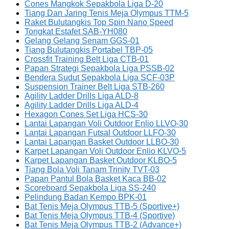
Cones Mangkok Sepakbola Liga D-20
Tiang Dan Jaring Tenis Meja Olympus TTM-5
Raket Bulutangkis Top Spin Nano Speed
Tongkat Estafet SAB-YH080
Gelang Gelang Senam GGS-01
Tiang Bulutangkis Portabel TBP-05
Crossfit Training Belt Liga CTB-01
Papan Strategi Sepakbola Liga PSSB-02
Bendera Sudut Sepakbola Liga SCF-03P
Suspension Trainer Belt Liga STB-260
Agility Ladder Drills Liga ALD-8
Agility Ladder Drills Liga ALD-4
Hexagon Cones Set Liga HCS-30
Lantai Lapangan Voli Outdoor Enlio LLVO-30
Lantai Lapangan Futsal Outdoor LLFO-30
Lantai Lapangan Basket Outdoor LLBO-30
Karpet Lapangan Voli Outdoor Enlio KLVO-5
Karpet Lapangan Basket Outdoor KLBO-5
Tiang Bola Voli Tanam Trinity TVT-03
Papan Pantul Bola Basket Kaca BB-02
Scoreboard Sepakbola Liga SS-240
Pelindung Badan Kempo BPK-01
Bat Tenis Meja Olympus TTB-5 (Sportive+)
Bat Tenis Meja Olympus TTB-4 (Sportive)
Bat Tenis Meja Olympus TTB-2 (Advance+)