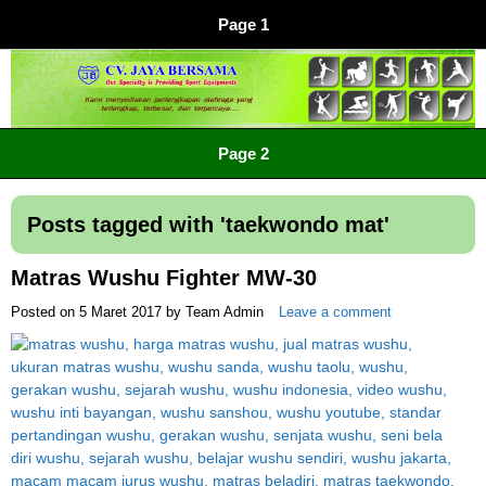
Page 1
CV JAYA BERSAMA Co Id
Menyediakan Semua Perlengkapan Olahraga Yang
Page 2
Lengkap, Berkualitas Dengan Harga Yang Murah
Posts tagged with '
taekwondo mat
'
Matras Wushu Fighter MW-30
Posted on
5 Maret 2017
by
Team Admin
Leave a comment