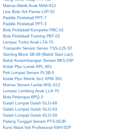
Matras Atletik Anak MAA-612
Line Bola Voli Pantai LVP-02
Paddle Pickleball PPT-7
Paddle Pickleball PPT-3
Bola Pickleball Kompetisi PBC-01
Bola Pickleball Training PBT-02
Lempar Turbo Anak LTA-70
Trampolin Senam Senior TSS-125-ST
Starting Block SB-08 (Balok Start Lari)
Balok Keseimbangan Senam BKS-03P
Kotak Plyo Lunak KPL-401
Peti Lompat Senam PLSB-5
Kotak Plyo Metrik 3in1 KPM-301
Matras Senam Lantai MSL-612
Lempar Lembing Anak LLA-70
Bola Petanque BPQ-3
Galah Lompat Galah GLG-68
Galah Lompat Galah GLG-63
Galah Lompat Galah GLG-59
Palang Tunggal Senam PTS-05JR
Kursi Wasit Voli Profesional KWV-02P