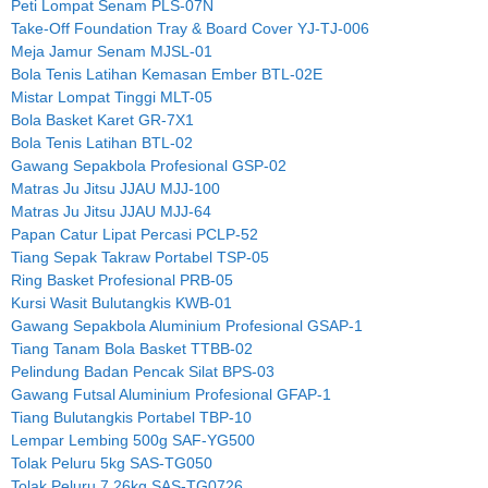
Peti Lompat Senam PLS-07N
Take-Off Foundation Tray & Board Cover YJ-TJ-006
Meja Jamur Senam MJSL-01
Bola Tenis Latihan Kemasan Ember BTL-02E
Mistar Lompat Tinggi MLT-05
Bola Basket Karet GR-7X1
Bola Tenis Latihan BTL-02
Gawang Sepakbola Profesional GSP-02
Matras Ju Jitsu JJAU MJJ-100
Matras Ju Jitsu JJAU MJJ-64
Papan Catur Lipat Percasi PCLP-52
Tiang Sepak Takraw Portabel TSP-05
Ring Basket Profesional PRB-05
Kursi Wasit Bulutangkis KWB-01
Gawang Sepakbola Aluminium Profesional GSAP-1
Tiang Tanam Bola Basket TTBB-02
Pelindung Badan Pencak Silat BPS-03
Gawang Futsal Aluminium Profesional GFAP-1
Tiang Bulutangkis Portabel TBP-10
Lempar Lembing 500g SAF-YG500
Tolak Peluru 5kg SAS-TG050
Tolak Peluru 7.26kg SAS-TG0726