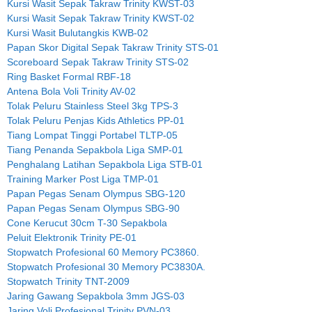
Kursi Wasit Sepak Takraw Trinity KWST-03
Kursi Wasit Sepak Takraw Trinity KWST-02
Kursi Wasit Bulutangkis KWB-02
Papan Skor Digital Sepak Takraw Trinity STS-01
Scoreboard Sepak Takraw Trinity STS-02
Ring Basket Formal RBF-18
Antena Bola Voli Trinity AV-02
Tolak Peluru Stainless Steel 3kg TPS-3
Tolak Peluru Penjas Kids Athletics PP-01
Tiang Lompat Tinggi Portabel TLTP-05
Tiang Penanda Sepakbola Liga SMP-01
Penghalang Latihan Sepakbola Liga STB-01
Training Marker Post Liga TMP-01
Papan Pegas Senam Olympus SBG-120
Papan Pegas Senam Olympus SBG-90
Cone Kerucut 30cm T-30 Sepakbola
Peluit Elektronik Trinity PE-01
Stopwatch Profesional 60 Memory PC3860.
Stopwatch Profesional 30 Memory PC3830A.
Stopwatch Trinity TNT-2009
Jaring Gawang Sepakbola 3mm JGS-03
Jaring Voli Profesional Trinity PVN-03