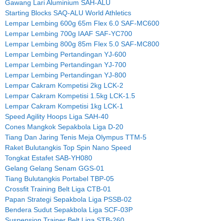
Gawang Lari Aluminium SAH-ALU
Starting Blocks SAQ-ALU World Athletics
Lempar Lembing 600g 65m Flex 6.0 SAF-MC600
Lempar Lembing 700g IAAF SAF-YC700
Lempar Lembing 800g 85m Flex 5.0 SAF-MC800
Lempar Lembing Pertandingan YJ-600
Lempar Lembing Pertandingan YJ-700
Lempar Lembing Pertandingan YJ-800
Lempar Cakram Kompetisi 2kg LCK-2
Lempar Cakram Kompetisi 1.5kg LCK-1.5
Lempar Cakram Kompetisi 1kg LCK-1
Speed Agility Hoops Liga SAH-40
Cones Mangkok Sepakbola Liga D-20
Tiang Dan Jaring Tenis Meja Olympus TTM-5
Raket Bulutangkis Top Spin Nano Speed
Tongkat Estafet SAB-YH080
Gelang Gelang Senam GGS-01
Tiang Bulutangkis Portabel TBP-05
Crossfit Training Belt Liga CTB-01
Papan Strategi Sepakbola Liga PSSB-02
Bendera Sudut Sepakbola Liga SCF-03P
Suspension Trainer Belt Liga STB-260