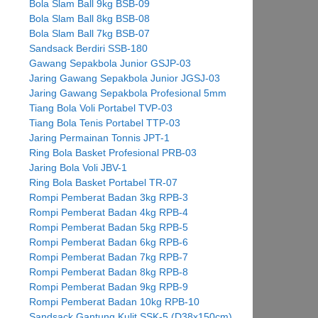
Bola Slam Ball 9kg BSB-09
Bola Slam Ball 8kg BSB-08
Bola Slam Ball 7kg BSB-07
Sandsack Berdiri SSB-180
Gawang Sepakbola Junior GSJP-03
Jaring Gawang Sepakbola Junior JGSJ-03
Jaring Gawang Sepakbola Profesional 5mm
Tiang Bola Voli Portabel TVP-03
Tiang Bola Tenis Portabel TTP-03
Jaring Permainan Tonnis JPT-1
Ring Bola Basket Profesional PRB-03
Jaring Bola Voli JBV-1
Ring Bola Basket Portabel TR-07
Rompi Pemberat Badan 3kg RPB-3
Rompi Pemberat Badan 4kg RPB-4
Rompi Pemberat Badan 5kg RPB-5
Rompi Pemberat Badan 6kg RPB-6
Rompi Pemberat Badan 7kg RPB-7
Rompi Pemberat Badan 8kg RPB-8
Rompi Pemberat Badan 9kg RPB-9
Rompi Pemberat Badan 10kg RPB-10
Sandsack Gantung Kulit SSK-5 (D38x150cm)