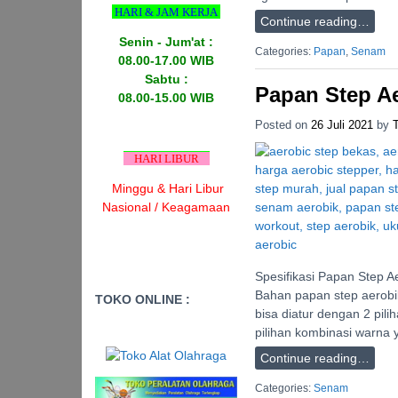
HARI & JAM KERJA
Continue reading…
Senin - Jum'at :
Categories:
Papan
,
Senam
08.00-17.00 WIB
Sabtu :
Papan Step A
08.00-15.00 WIB
Posted on
26 Juli 2021
by
HARI LIBUR
Minggu & Hari Libur
Nasional / Keagamaan
Spesifikasi Papan Step A
Bahan papan step aerobik
TOKO ONLINE :
bisa diatur dengan 2 pili
pilihan kombinasi warna 
Continue reading…
Categories:
Senam