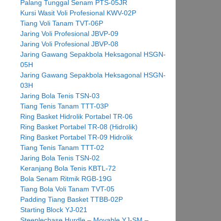
Palang Tunggal Senam PTS-05JR
Kursi Wasit Voli Profesional KWV-02P
Tiang Voli Tanam TVT-06P
Jaring Voli Profesional JBVP-09
Jaring Voli Profesional JBVP-08
Jaring Gawang Sepakbola Heksagonal HSGN-
05H
Jaring Gawang Sepakbola Heksagonal HSGN-
03H
Jaring Bola Tenis TSN-03
Tiang Tenis Tanam TTT-03P
Ring Basket Hidrolik Portabel TR-06
Ring Basket Portabel TR-08 (Hidrolik)
Ring Basket Portabel TR-09 Hidrolik
Tiang Tenis Tanam TTT-02
Jaring Bola Tenis TSN-02
Keranjang Bola Tenis KBTL-72
Bola Senam Ritmik RGB-19G
Tiang Bola Voli Tanam TVT-05
Padding Tiang Basket TTBB-02P
Starting Block YJ-021
Steeplechase Hurdle – Movable YJ-SM –