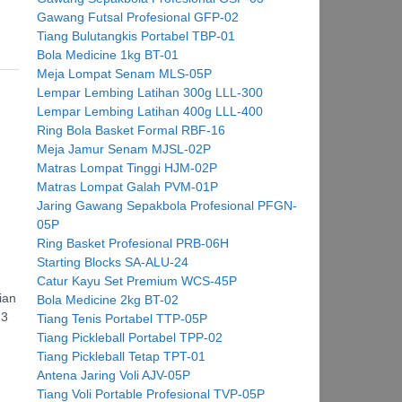
Gawang Futsal Profesional GFP-02
Tiang Bulutangkis Portabel TBP-01
Bola Medicine 1kg BT-01
Meja Lompat Senam MLS-05P
Lempar Lembing Latihan 300g LLL-300
Lempar Lembing Latihan 400g LLL-400
Ring Bola Basket Formal RBF-16
Meja Jamur Senam MJSL-02P
Matras Lompat Tinggi HJM-02P
Matras Lompat Galah PVM-01P
Jaring Gawang Sepakbola Profesional PFGN-
05P
Ring Basket Profesional PRB-06H
Starting Blocks SA-ALU-24
Catur Kayu Set Premium WCS-45P
ian
Bola Medicine 2kg BT-02
 3
Tiang Tenis Portabel TTP-05P
Tiang Pickleball Portabel TPP-02
Tiang Pickleball Tetap TPT-01
Antena Jaring Voli AJV-05P
Tiang Voli Portable Profesional TVP-05P