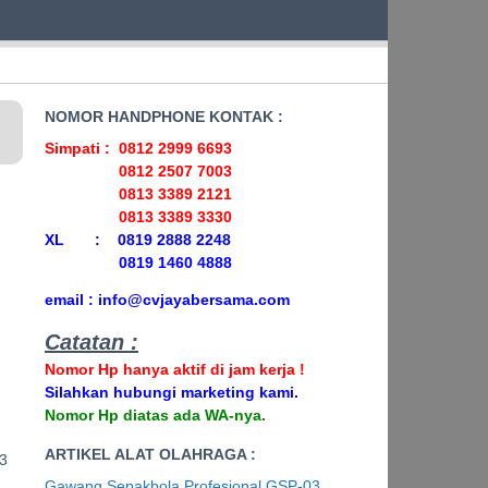
NOMOR HANDPHONE KONTAK :
Simpati : 0812 2999 6693
0812 2507 7003
0813 3389 2121
0813 3389 3330
XL : 0819 2888 2248
0819 1460 4888
email : info@cvjayabersama.com
Catatan :
Nomor Hp hanya aktif di jam kerja !
Silahkan hubungi marketing kami.
Nomor Hp diatas ada WA-nya.
ARTIKEL ALAT OLAHRAGA :
 3
Gawang Sepakbola Profesional GSP-03