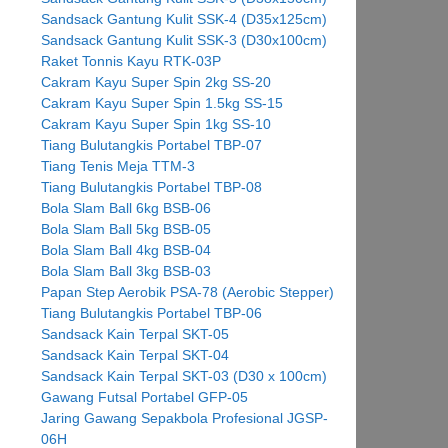
Sandsack Gantung Kulit SSK-4 (D35x125cm)
Sandsack Gantung Kulit SSK-3 (D30x100cm)
Raket Tonnis Kayu RTK-03P
Cakram Kayu Super Spin 2kg SS-20
Cakram Kayu Super Spin 1.5kg SS-15
Cakram Kayu Super Spin 1kg SS-10
Tiang Bulutangkis Portabel TBP-07
Tiang Tenis Meja TTM-3
Tiang Bulutangkis Portabel TBP-08
Bola Slam Ball 6kg BSB-06
Bola Slam Ball 5kg BSB-05
Bola Slam Ball 4kg BSB-04
Bola Slam Ball 3kg BSB-03
Papan Step Aerobik PSA-78 (Aerobic Stepper)
Tiang Bulutangkis Portabel TBP-06
Sandsack Kain Terpal SKT-05
Sandsack Kain Terpal SKT-04
Sandsack Kain Terpal SKT-03 (D30 x 100cm)
Gawang Futsal Portabel GFP-05
Jaring Gawang Sepakbola Profesional JGSP-
06H