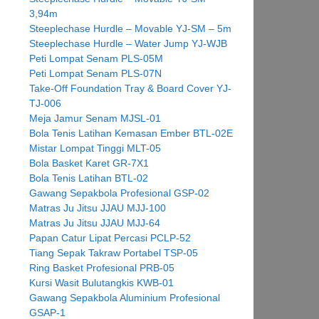
3,94m
Steeplechase Hurdle – Movable YJ-SM – 5m
Steeplechase Hurdle – Water Jump YJ-WJB
Peti Lompat Senam PLS-05M
Peti Lompat Senam PLS-07N
Take-Off Foundation Tray & Board Cover YJ-
TJ-006
Meja Jamur Senam MJSL-01
Bola Tenis Latihan Kemasan Ember BTL-02E
Mistar Lompat Tinggi MLT-05
Bola Basket Karet GR-7X1
Bola Tenis Latihan BTL-02
Gawang Sepakbola Profesional GSP-02
Matras Ju Jitsu JJAU MJJ-100
Matras Ju Jitsu JJAU MJJ-64
Papan Catur Lipat Percasi PCLP-52
Tiang Sepak Takraw Portabel TSP-05
Ring Basket Profesional PRB-05
Kursi Wasit Bulutangkis KWB-01
Gawang Sepakbola Aluminium Profesional
GSAP-1