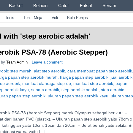
Basket
Beladiri
Catur
Futsal
Senam
Id
Yang Lengkap, Berkualitas Dengan Harga Yang Murah
Tenis
Tenis Meja
Voli
Bola Penjas
 with '
step aerobic adalah
'
robik PSA-78 (Aerobic Stepper)
by
Team Admin
Leave a comment
erobik PSA-78 (Aerobic Stepper) merek Olympus sebagai berikut : –
at dari bahan PVC (plastik). – Ukuran papan step aerobik yaitu 78cm x
n ketinggian yaitu 10cm, 15cm dan 20cm. – Berat bersih yaitu sekitar ±
kombinasi warna yaitu […]