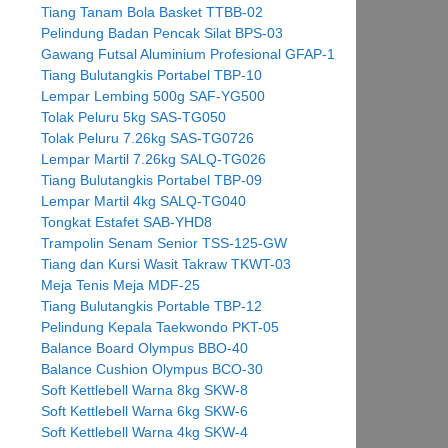
Tiang Tanam Bola Basket TTBB-02
Pelindung Badan Pencak Silat BPS-03
Gawang Futsal Aluminium Profesional GFAP-1
Tiang Bulutangkis Portabel TBP-10
Lempar Lembing 500g SAF-YG500
Tolak Peluru 5kg SAS-TG050
Tolak Peluru 7.26kg SAS-TG0726
Lempar Martil 7.26kg SALQ-TG026
Tiang Bulutangkis Portabel TBP-09
Lempar Martil 4kg SALQ-TG040
Tongkat Estafet SAB-YHD8
Trampolin Senam Senior TSS-125-GW
Tiang dan Kursi Wasit Takraw TKWT-03
Meja Tenis Meja MDF-25
Tiang Bulutangkis Portable TBP-12
Pelindung Kepala Taekwondo PKT-05
Balance Board Olympus BBO-40
Balance Cushion Olympus BCO-30
Soft Kettlebell Warna 8kg SKW-8
Soft Kettlebell Warna 6kg SKW-6
Soft Kettlebell Warna 4kg SKW-4