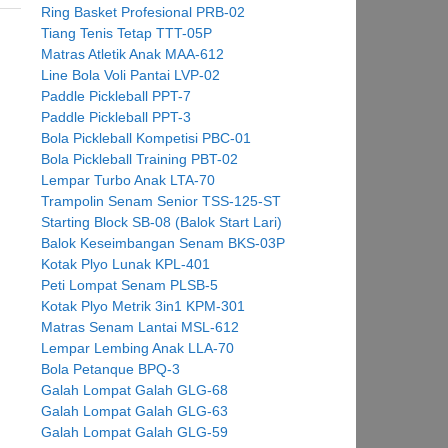
Ring Basket Profesional PRB-02
Tiang Tenis Tetap TTT-05P
Matras Atletik Anak MAA-612
Line Bola Voli Pantai LVP-02
Paddle Pickleball PPT-7
Paddle Pickleball PPT-3
Bola Pickleball Kompetisi PBC-01
Bola Pickleball Training PBT-02
Lempar Turbo Anak LTA-70
Trampolin Senam Senior TSS-125-ST
Starting Block SB-08 (Balok Start Lari)
Balok Keseimbangan Senam BKS-03P
Kotak Plyo Lunak KPL-401
Peti Lompat Senam PLSB-5
Kotak Plyo Metrik 3in1 KPM-301
Matras Senam Lantai MSL-612
Lempar Lembing Anak LLA-70
Bola Petanque BPQ-3
Galah Lompat Galah GLG-68
Galah Lompat Galah GLG-63
Galah Lompat Galah GLG-59