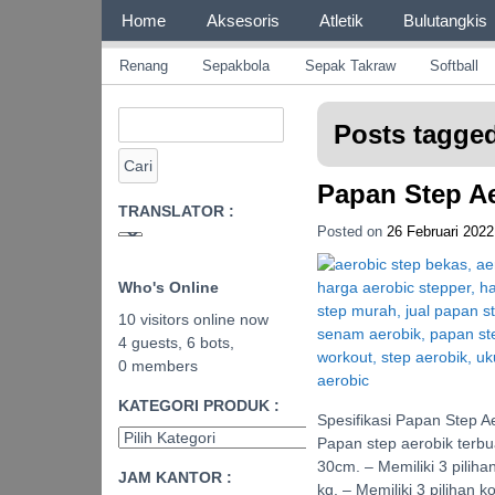
Page 1
Home
Aksesoris
Atletik
Bulutangkis
Page 2
CV JAYA BERSAMA Co 
Menyediakan Semua Perlengkapan Olahraga 
Renang
Sepakbola
Sepak Takraw
Softball
Posts tagged
Papan Step Ae
TRANSLATOR :
Posted on
26 Februari 2022
Who's Online
10 visitors online now
4 guests,
6 bots,
0 members
KATEGORI PRODUK :
Spesifikasi Papan Step A
Papan step aerobik terbu
30cm. – Memiliki 3 piliha
JAM KANTOR :
kg. – Memiliki 3 pilihan 