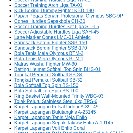
Soccer Training Arch Liga TA-01
Kick Boxing Dummy Fighter KBD-180
Papan Pegas Senam Profesional Olympus SBG-9P
Cones Hurdles Sepakbola CH-30
Soccer Training Hurdles Set Liga STH-5
Soccer Adjustable Hurdles Liga SAH-45
Lane Marker Cones LMC-01 Athletic
Sandsack Berdiri Fighter SSB-150
Sandsack Berdiri Fighter SSB-170
Bola Tenis Meja Olympus BTM-2
Bola Tenis Meja Olympus BTM-1
Matras Wushu Fighter MW-30
Batting Helmet Softball Top Spin BHS-01
Tongkat Pemukul Softball SB-34
Tongkat Pemukul Softball SB-32
Bola Softball Top Spin BS-150
Bola Softball Top Spin BS-100
Ring Basket Wall-Mounted Trinity WBG-03
Tolak Peluru Stainless Steel 6kg TPS-6
Karpet Lapangan Futsal Indoor A-89145
Karpet Lapangan Bulutangkis A-23145
Karpet Lapangan Tenis Meja Enlio
Karpet Lapangan Sepak Takraw Enlio A-19145
Karpet Lapangan Voli Enlio Coral