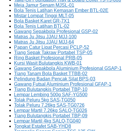
Meja Jamur Senam MJSL-01
Bola Tenis Latihan Kemasan Ember BTL-02E
Mistar Lompat Tinggi MLT-05
Bola Basket Karet GR-7X1
Bola Tenis Latihan BTL-02
Gawang Sepakbola Profesional GSP-02
Matras Ju Jitsu JJAU MJJ-100
Matras Ju Jitsu JJAU MJJ-64
Papan Catur Lipat Percasi PCLP-52
Tiang Sepak Takraw Portabel TSP-05
Ring Basket Profesional PRB-05
Kursi Wasit Bulutangkis KWB-01
Gawang Sepakbola Aluminium Profesional GSAP-1
Tiang Tanam Bola Basket TTBB-02
Pelindung Badan Pencak Silat BPS-03
Gawang Futsal Aluminium Profesional GFAP-1
Tiang Bulutangkis Portabel TBP-10
Lempar Lembing 500g SAF-YG500
Tolak Peluru 5kg SAS-TG050
Tolak Peluru 7.26kg SAS-TG0726
Lempar Martil 7.26kg SALQ-TG026
Tiang Bulutangkis Portabel TBP-09
Lempar Martil 4kg SALQ-TG040
Tongkat Estafet SAB-YHD8