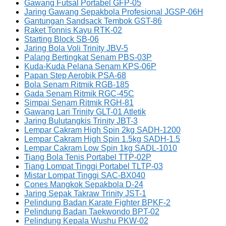
Gawang Futsal Portabel GFP-05
Jaring Gawang Sepakbola Profesional JGSP-06H
Gantungan Sandsack Tembok GST-86
Raket Tonnis Kayu RTK-02
Starting Block SB-06
Jaring Bola Voli Trinity JBV-5
Palang Bertingkat Senam PBS-03P
Kuda-Kuda Pelana Senam KPS-06P
Papan Step Aerobik PSA-68
Bola Senam Ritmik RGB-185
Gada Senam Ritmik RGC-45C
Simpai Senam Ritmik RGH-81
Gawang Lari Trinity GLT-01 Atletik
Jaring Bulutangkis Trinity JBT-3
Lempar Cakram High Spin 2kg SADH-1200
Lempar Cakram High Spin 1.5kg SADH-1.5
Lempar Cakram Low Spin 1kg SADL-1010
Tiang Bola Tenis Portabel TTP-02P
Tiang Lompat Tinggi Portabel TLTP-03
Mistar Lompat Tinggi SAC-BX040
Cones Mangkok Sepakbola D-24
Jaring Sepak Takraw Trinity JST-1
Pelindung Badan Karate Fighter BPKF-2
Pelindung Badan Taekwondo BPT-02
Pelindung Kepala Wushu PKW-02