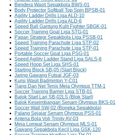
Bendera Wasit Sepakbola BWS-01
Body Protector Softball Top Spin BPSB-01
Agility Ladder Drills Liga ALD-10
Agility Ladder Drills Liga ALD-6
Speed Ball Gantung Kulit Fighter SBGK-01
Soccer Training Goal Liga STG-01
Papan Strategi Sepakbola Liga PSSB-01
Speed Training Parachute Liga STP-02
Speed Training Parachute Liga STP-01
Portable Soccer Goal Liga PSG-01
Speed Agility Ladder Stand Liga SALS-6
Speed Hoop Set Liga SHS-01
Starting Block SB-05 (Start Block)
Jaring Gawang Futsal JGF-03
Kursi Wasit Badminton Y-C01
Tiang Dan Net Tenis Meja Olympus TTM-1
Soccer Training Barrier Liga STB-01
Balok Start Lari SB-02LS (Blok Start)
Balok Keseimbangan Senam Olympus BKS-01
Soccer Wall SW-02 (Boneka Sepakbola)
Palang Sejajar Senam Olympus PSS-01
Antena Bola Voli Trinity AV-03
Meja Lompat Senam Olympus MLS-01
Gawang Sepakbola Kecil Liga GSK-120
Soccer Training Hurdles Liga TH-01