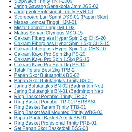
Stopwatch Trinity TNT-2009
Jaring Gawang Sepakbola 3mm JGS-03
Jaring Voli Profesional Trinity PVN-03
Scoreboard Lari Sprint DSS-01 (Papan Skor)
Matras Lompat Tinggi HJM-01
Mistar Lompat Tinggi MLT-02
Matras Senam Olympus MSO-15
Cakram Fiberglass Hyper Spin 2kg CHS-20
Cakram Fiberglass Hyper Spin 1.5kg CHS-15
Cakram Fiberglass Hyper Spin 1kg CHS-10
Cakram Kayu Pro Spin 2kg PS-20
Cakram Kayu Pro Spin 1.5kg PS-15
Cakram Kayu Pro Spin 1kg PS-10
Tolak Peluru Besi 2kg TPB-2
Papan Skor Bulutangkis BS-02
Papan Skor Bulutangkis Trinity BS-01
Jaring Bulutangkis BN-02 (Badminton Net)
Jaring Bulutangkis BN-01 (Badminton Net)
Ring Basket Portable Trinity TR-02
Ring Basket Portabel TR-01 PERBASI
Ring Basket Tanam Trinity TTB-01
Ring Basket Wall Mounted Trinity WBG-03
Papan Pantul Basket Akrilik BB-01
Ring Basket Profesional Trinity PRB-01
Set Papan Skor Basketball BSS-03