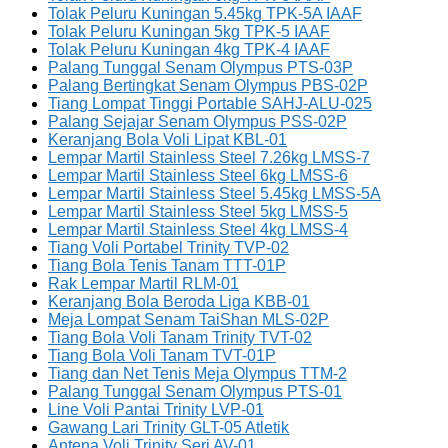
Tolak Peluru Kuningan 5.45kg TPK-5A IAAF
Tolak Peluru Kuningan 5kg TPK-5 IAAF
Tolak Peluru Kuningan 4kg TPK-4 IAAF
Palang Tunggal Senam Olympus PTS-03P
Palang Bertingkat Senam Olympus PBS-02P
Tiang Lompat Tinggi Portable SAHJ-ALU-025
Palang Sejajar Senam Olympus PSS-02P
Keranjang Bola Voli Lipat KBL-01
Lempar Martil Stainless Steel 7.26kg LMSS-7
Lempar Martil Stainless Steel 6kg LMSS-6
Lempar Martil Stainless Steel 5.45kg LMSS-5A
Lempar Martil Stainless Steel 5kg LMSS-5
Lempar Martil Stainless Steel 4kg LMSS-4
Tiang Voli Portabel Trinity TVP-02
Tiang Bola Tenis Tanam TTT-01P
Rak Lempar Martil RLM-01
Keranjang Bola Beroda Liga KBB-01
Meja Lompat Senam TaiShan MLS-02P
Tiang Bola Voli Tanam Trinity TVT-02
Tiang Bola Voli Tanam TVT-01P
Tiang dan Net Tenis Meja Olympus TTM-2
Palang Tunggal Senam Olympus PTS-01
Line Voli Pantai Trinity LVP-01
Gawang Lari Trinity GLT-05 Atletik
Antena Voli Trinity Seri AV-01