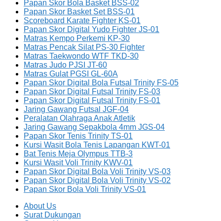
Papan Skor Bola Basket BSS-02
Papan Skor Basket Set BSS-01
Scoreboard Karate Fighter KS-01
Papan Skor Digital Yudo Fighter JS-01
Matras Kempo Perkemi KP-30
Matras Pencak Silat PS-30 Fighter
Matras Taekwondo WTF TKD-30
Matras Judo PJSI JT-60
Matras Gulat PGSI GL-60A
Papan Skor Digital Bola Futsal Trinity FS-05
Papan Skor Digital Futsal Trinity FS-03
Papan Skor Digital Futsal Trinity FS-01
Jaring Gawang Futsal JGF-04
Peralatan Olahraga Anak Atletik
Jaring Gawang Sepakbola 4mm JGS-04
Papan Skor Tenis Trinity TS-01
Kursi Wasit Bola Tenis Lapangan KWT-01
Bat Tenis Meja Olympus TTB-3
Kursi Wasit Voli Trinity KWV-01
Papan Skor Digital Bola Voli Trinity VS-03
Papan Skor Digital Bola Voli Trinity VS-02
Papan Skor Bola Voli Trinity VS-01
About Us
Surat Dukungan