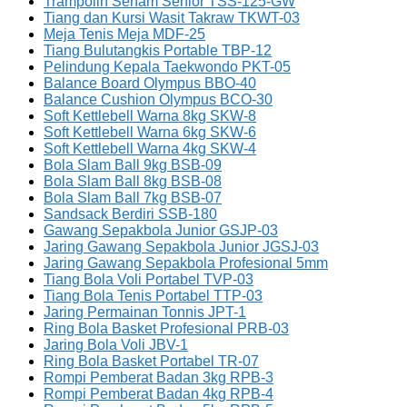
Trampolin Senam Senior TSS-125-GW
Tiang dan Kursi Wasit Takraw TKWT-03
Meja Tenis Meja MDF-25
Tiang Bulutangkis Portable TBP-12
Pelindung Kepala Taekwondo PKT-05
Balance Board Olympus BBO-40
Balance Cushion Olympus BCO-30
Soft Kettlebell Warna 8kg SKW-8
Soft Kettlebell Warna 6kg SKW-6
Soft Kettlebell Warna 4kg SKW-4
Bola Slam Ball 9kg BSB-09
Bola Slam Ball 8kg BSB-08
Bola Slam Ball 7kg BSB-07
Sandsack Berdiri SSB-180
Gawang Sepakbola Junior GSJP-03
Jaring Gawang Sepakbola Junior JGSJ-03
Jaring Gawang Sepakbola Profesional 5mm
Tiang Bola Voli Portabel TVP-03
Tiang Bola Tenis Portabel TTP-03
Jaring Permainan Tonnis JPT-1
Ring Bola Basket Profesional PRB-03
Jaring Bola Voli JBV-1
Ring Bola Basket Portabel TR-07
Rompi Pemberat Badan 3kg RPB-3
Rompi Pemberat Badan 4kg RPB-4