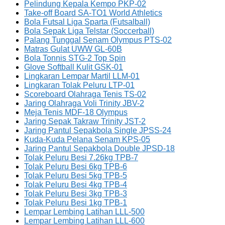
Pelindung Kepala Kempo PKP-02
Take-off Board SA-TO1 World Athletics
Bola Futsal Liga Sparta (Futsalball)
Bola Sepak Liga Telstar (Soccerball)
Palang Tunggal Senam Olympus PTS-02
Matras Gulat UWW GL-60B
Bola Tonnis STG-2 Top Spin
Glove Softball Kulit GSK-01
Lingkaran Lempar Martil LLM-01
Lingkaran Tolak Peluru LTP-01
Scoreboard Olahraga Tenis TS-02
Jaring Olahraga Voli Trinity JBV-2
Meja Tenis MDF-18 Olympus
Jaring Sepak Takraw Trinity JST-2
Jaring Pantul Sepakbola Single JPSS-24
Kuda-Kuda Pelana Senam KPS-05
Jaring Pantul Sepakbola Double JPSD-18
Tolak Peluru Besi 7.26kg TPB-7
Tolak Peluru Besi 6kg TPB-6
Tolak Peluru Besi 5kg TPB-5
Tolak Peluru Besi 4kg TPB-4
Tolak Peluru Besi 3kg TPB-3
Tolak Peluru Besi 1kg TPB-1
Lempar Lembing Latihan LLL-500
Lempar Lembing Latihan LLL-600