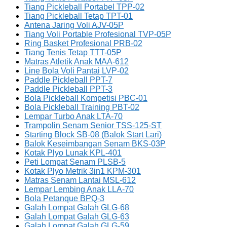
Tiang Pickleball Portabel TPP-02
Tiang Pickleball Tetap TPT-01
Antena Jaring Voli AJV-05P
Tiang Voli Portable Profesional TVP-05P
Ring Basket Profesional PRB-02
Tiang Tenis Tetap TTT-05P
Matras Atletik Anak MAA-612
Line Bola Voli Pantai LVP-02
Paddle Pickleball PPT-7
Paddle Pickleball PPT-3
Bola Pickleball Kompetisi PBC-01
Bola Pickleball Training PBT-02
Lempar Turbo Anak LTA-70
Trampolin Senam Senior TSS-125-ST
Starting Block SB-08 (Balok Start Lari)
Balok Keseimbangan Senam BKS-03P
Kotak Plyo Lunak KPL-401
Peti Lompat Senam PLSB-5
Kotak Plyo Metrik 3in1 KPM-301
Matras Senam Lantai MSL-612
Lempar Lembing Anak LLA-70
Bola Petanque BPQ-3
Galah Lompat Galah GLG-68
Galah Lompat Galah GLG-63
Galah Lompat Galah GLG-59