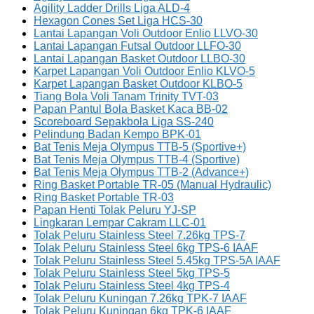
Agility Ladder Drills Liga ALD-4
Hexagon Cones Set Liga HCS-30
Lantai Lapangan Voli Outdoor Enlio LLVO-30
Lantai Lapangan Futsal Outdoor LLFO-30
Lantai Lapangan Basket Outdoor LLBO-30
Karpet Lapangan Voli Outdoor Enlio KLVO-5
Karpet Lapangan Basket Outdoor KLBO-5
Tiang Bola Voli Tanam Trinity TVT-03
Papan Pantul Bola Basket Kaca BB-02
Scoreboard Sepakbola Liga SS-240
Pelindung Badan Kempo BPK-01
Bat Tenis Meja Olympus TTB-5 (Sportive+)
Bat Tenis Meja Olympus TTB-4 (Sportive)
Bat Tenis Meja Olympus TTB-2 (Advance+)
Ring Basket Portable TR-05 (Manual Hydraulic)
Ring Basket Portable TR-03
Papan Henti Tolak Peluru YJ-SP
Lingkaran Lempar Cakram LLC-01
Tolak Peluru Stainless Steel 7.26kg TPS-7
Tolak Peluru Stainless Steel 6kg TPS-6 IAAF
Tolak Peluru Stainless Steel 5.45kg TPS-5A IAAF
Tolak Peluru Stainless Steel 5kg TPS-5
Tolak Peluru Stainless Steel 4kg TPS-4
Tolak Peluru Kuningan 7.26kg TPK-7 IAAF
Tolak Peluru Kuningan 6kg TPK-6 IAAF