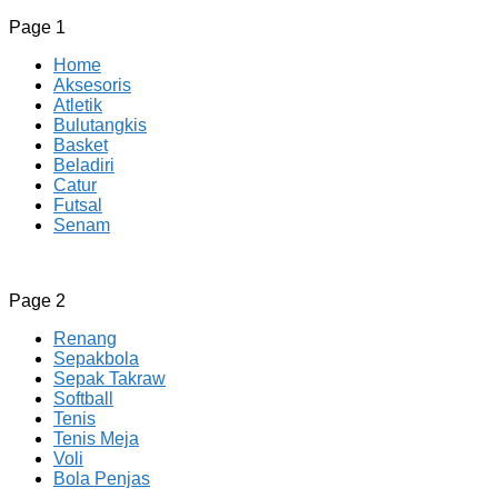
Page 1
Home
Aksesoris
Atletik
Bulutangkis
Basket
Beladiri
Catur
Futsal
Senam
CV JAYA BERSAMA Co Id
Menyediakan Semua Perlengkapan Olahraga Yang
Page 2
Lengkap, Berkualitas Dengan Harga Yang Murah
Renang
Sepakbola
Sepak Takraw
Softball
Tenis
Tenis Meja
Voli
Bola Penjas