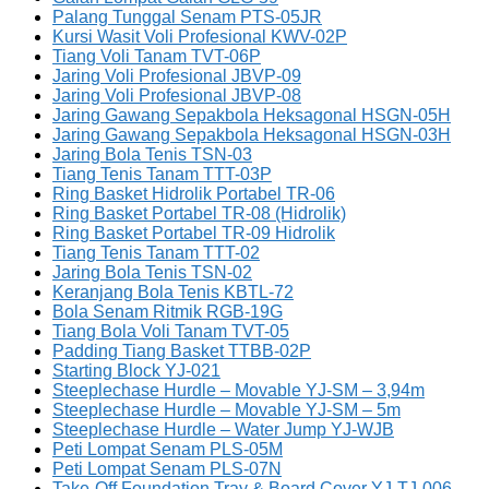
Palang Tunggal Senam PTS-05JR
Kursi Wasit Voli Profesional KWV-02P
Tiang Voli Tanam TVT-06P
Jaring Voli Profesional JBVP-09
Jaring Voli Profesional JBVP-08
Jaring Gawang Sepakbola Heksagonal HSGN-05H
Jaring Gawang Sepakbola Heksagonal HSGN-03H
Jaring Bola Tenis TSN-03
Tiang Tenis Tanam TTT-03P
Ring Basket Hidrolik Portabel TR-06
Ring Basket Portabel TR-08 (Hidrolik)
Ring Basket Portabel TR-09 Hidrolik
Tiang Tenis Tanam TTT-02
Jaring Bola Tenis TSN-02
Keranjang Bola Tenis KBTL-72
Bola Senam Ritmik RGB-19G
Tiang Bola Voli Tanam TVT-05
Padding Tiang Basket TTBB-02P
Starting Block YJ-021
Steeplechase Hurdle – Movable YJ-SM – 3,94m
Steeplechase Hurdle – Movable YJ-SM – 5m
Steeplechase Hurdle – Water Jump YJ-WJB
Peti Lompat Senam PLS-05M
Peti Lompat Senam PLS-07N
Take-Off Foundation Tray & Board Cover YJ-TJ-006