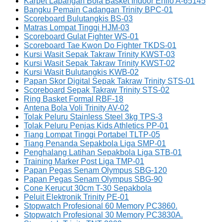
Karpet Lapangan Bola Basket Indoor Enlio A-65145
Bangku Pemain Cadangan Trinity BPC-01
Scoreboard Bulutangkis BS-03
Matras Lompat Tinggi HJM-03
Scoreboard Gulat Fighter WS-01
Scoreboard Tae Kwon Do Fighter TKDS-01
Kursi Wasit Sepak Takraw Trinity KWST-03
Kursi Wasit Sepak Takraw Trinity KWST-02
Kursi Wasit Bulutangkis KWB-02
Papan Skor Digital Sepak Takraw Trinity STS-01
Scoreboard Sepak Takraw Trinity STS-02
Ring Basket Formal RBF-18
Antena Bola Voli Trinity AV-02
Tolak Peluru Stainless Steel 3kg TPS-3
Tolak Peluru Penjas Kids Athletics PP-01
Tiang Lompat Tinggi Portabel TLTP-05
Tiang Penanda Sepakbola Liga SMP-01
Penghalang Latihan Sepakbola Liga STB-01
Training Marker Post Liga TMP-01
Papan Pegas Senam Olympus SBG-120
Papan Pegas Senam Olympus SBG-90
Cone Kerucut 30cm T-30 Sepakbola
Peluit Elektronik Trinity PE-01
Stopwatch Profesional 60 Memory PC3860.
Stopwatch Profesional 30 Memory PC3830A.