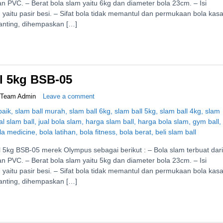
 PVC. – Berat bola slam yaitu 6kg dan diameter bola 23cm. – Isi
yaitu pasir besi. – Sifat bola tidak memantul dan permukaan bola kasa
anting, dihempaskan […]
l 5kg BSB-05
Team Admin
Leave a comment
ll 5kg BSB-05 merek Olympus sebagai berikut : – Bola slam terbuat dari
 PVC. – Berat bola slam yaitu 5kg dan diameter bola 23cm. – Isi
yaitu pasir besi. – Sifat bola tidak memantul dan permukaan bola kasa
anting, dihempaskan […]