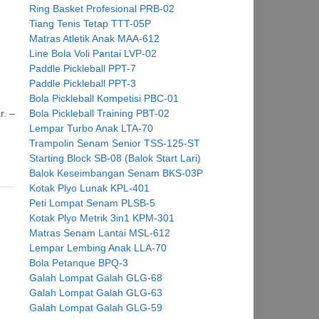
Ring Basket Profesional PRB-02
Tiang Tenis Tetap TTT-05P
Matras Atletik Anak MAA-612
Line Bola Voli Pantai LVP-02
Paddle Pickleball PPT-7
Paddle Pickleball PPT-3
Bola Pickleball Kompetisi PBC-01
r. –
Bola Pickleball Training PBT-02
Lempar Turbo Anak LTA-70
Trampolin Senam Senior TSS-125-ST
Starting Block SB-08 (Balok Start Lari)
Balok Keseimbangan Senam BKS-03P
Kotak Plyo Lunak KPL-401
Peti Lompat Senam PLSB-5
Kotak Plyo Metrik 3in1 KPM-301
Matras Senam Lantai MSL-612
Lempar Lembing Anak LLA-70
Bola Petanque BPQ-3
Galah Lompat Galah GLG-68
Galah Lompat Galah GLG-63
Galah Lompat Galah GLG-59