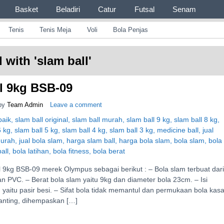
Basket
Beladiri
Catur
Futsal
Senam
Id
Yang Lengkap, Berkualitas Dengan Harga Yang Murah
Tenis
Tenis Meja
Voli
Bola Penjas
 with '
slam ball
'
l 9kg BSB-09
by
Team Admin
Leave a comment
ll 9kg BSB-09 merek Olympus sebagai berikut : – Bola slam terbuat dari
 PVC. – Berat bola slam yaitu 9kg dan diameter bola 23cm. – Isi
yaitu pasir besi. – Sifat bola tidak memantul dan permukaan bola kasa
anting, dihempaskan […]