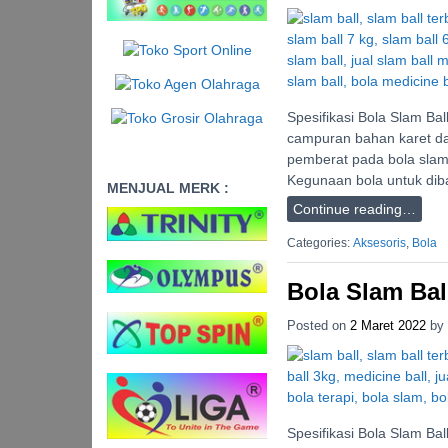
Spesifikasi Bola Slam Ba
campuran bahan karet dan
pemberat pada bola slam 
Kegunaan bola untuk dib
MENJUAL MERK :
Continue reading…
Categories:
Aksesoris
,
Bola
Bola Slam Bal
Posted on
2 Maret 2022
by
Spesifikasi Bola Slam Ba