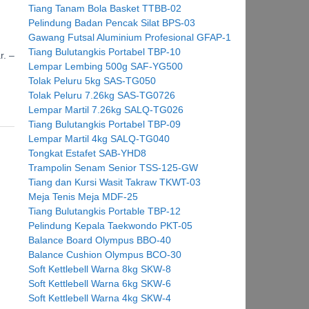
Tiang Tanam Bola Basket TTBB-02
Pelindung Badan Pencak Silat BPS-03
Gawang Futsal Aluminium Profesional GFAP-1
Tiang Bulutangkis Portabel TBP-10
r. –
Lempar Lembing 500g SAF-YG500
Tolak Peluru 5kg SAS-TG050
Tolak Peluru 7.26kg SAS-TG0726
Lempar Martil 7.26kg SALQ-TG026
Tiang Bulutangkis Portabel TBP-09
Lempar Martil 4kg SALQ-TG040
Tongkat Estafet SAB-YHD8
Trampolin Senam Senior TSS-125-GW
Tiang dan Kursi Wasit Takraw TKWT-03
Meja Tenis Meja MDF-25
Tiang Bulutangkis Portable TBP-12
Pelindung Kepala Taekwondo PKT-05
Balance Board Olympus BBO-40
Balance Cushion Olympus BCO-30
Soft Kettlebell Warna 8kg SKW-8
Soft Kettlebell Warna 6kg SKW-6
Soft Kettlebell Warna 4kg SKW-4