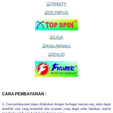
CARA PEMBAYARAN :
A. Cara pembayaran dapat dilakukan dengan berbagai macam cara, anda dapat
memilih cara yang termudah dan nyaman yang dapat anda lakukan, seperti