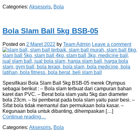
Categories:
Aksesoris
,
Bola
Bola Slam Ball 5kg BSB-05
Posted on
2 Maret 2022
by
Team Admin
Leave a comment
Spesifikasi Bola Slam Ball 5kg BSB-05 merek Olympus
sebagai berikut : – Bola slam terbuat dari campuran bahan
karet dan PVC. – Berat bola slam yaitu 5kg dan diameter
bola 23cm. – Isi pemberat pada bola slam yaitu pasir besi. –
Sifat bola tidak memantul dan permukaan bola kasar. –
Kegunaan bola untuk dibanting, dihempaskan […]
Continue reading…
Categories:
Aksesoris
,
Bola