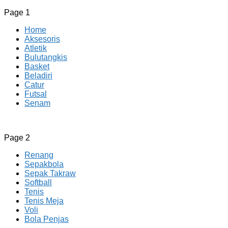
Page 1
Home
Aksesoris
Atletik
Bulutangkis
Basket
Beladiri
Catur
Futsal
Senam
CV JAYA BERSAMA Co Id
Menyediakan Semua Perlengkapan Olahraga Yang
Page 2
Lengkap, Berkualitas Dengan Harga Yang Murah
Renang
Sepakbola
Sepak Takraw
Softball
Tenis
Tenis Meja
Voli
Bola Penjas