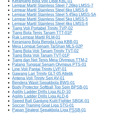
Keranjang Bola Voli Lipat KBL-01
Lempar Martil Stainless Steel 7.26kg LMSS-7
Lempar Martil Stainless Steel 6kg LMSS-6
Lempar Martil Stainless Steel 5.45kg LMSS-5A
Lempar Martil Stainless Steel 5kg LMSS-5
Lempar Martil Stainless Steel 4kg LMSS-4
Tiang Voli Portabel Trinity TVP-02
Tiang Bola Tenis Tanam TTT-01P
Rak Lempar Martil RLM-01
Keranjang Bola Beroda Liga KBB-01
Meja Lompat Senam TaiShan MLS-02P
Tiang Bola Voli Tanam Trinity TVT-02
Tiang Bola Voli Tanam TVT-01P
Tiang dan Net Tenis Meja Olympus TTM-2
Palang Tunggal Senam Olympus PTS-01
Line Voli Pantai Trinity LVP-01
Gawang Lari Trinity GLT-05 Atletik
Antena Voli Trinity Seri AV-01
Bendera Wasit Sepakbola BWS-01
Body Protector Softball Top Spin BPSB-01
Agility Ladder Drills Liga ALD-10
Agility Ladder Drills Liga ALD-6
Speed Ball Gantung Kulit Fighter SBGK-01
Soccer Training Goal Liga STG-01
Papan Strategi Sepakbola Liga PSSB-01