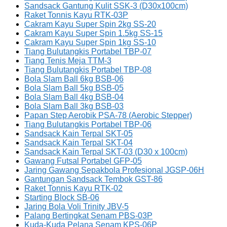
Sandsack Gantung Kulit SSK-3 (D30x100cm)
Raket Tonnis Kayu RTK-03P
Cakram Kayu Super Spin 2kg SS-20
Cakram Kayu Super Spin 1.5kg SS-15
Cakram Kayu Super Spin 1kg SS-10
Tiang Bulutangkis Portabel TBP-07
Tiang Tenis Meja TTM-3
Tiang Bulutangkis Portabel TBP-08
Bola Slam Ball 6kg BSB-06
Bola Slam Ball 5kg BSB-05
Bola Slam Ball 4kg BSB-04
Bola Slam Ball 3kg BSB-03
Papan Step Aerobik PSA-78 (Aerobic Stepper)
Tiang Bulutangkis Portabel TBP-06
Sandsack Kain Terpal SKT-05
Sandsack Kain Terpal SKT-04
Sandsack Kain Terpal SKT-03 (D30 x 100cm)
Gawang Futsal Portabel GFP-05
Jaring Gawang Sepakbola Profesional JGSP-06H
Gantungan Sandsack Tembok GST-86
Raket Tonnis Kayu RTK-02
Starting Block SB-06
Jaring Bola Voli Trinity JBV-5
Palang Bertingkat Senam PBS-03P
Kuda-Kuda Pelana Senam KPS-06P