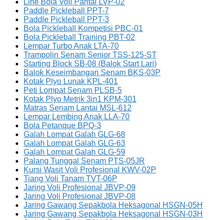
Line Bola Voli Pantai LVP-02
Paddle Pickleball PPT-7
Paddle Pickleball PPT-3
Bola Pickleball Kompetisi PBC-01
Bola Pickleball Training PBT-02
Lempar Turbo Anak LTA-70
Trampolin Senam Senior TSS-125-ST
Starting Block SB-08 (Balok Start Lari)
Balok Keseimbangan Senam BKS-03P
Kotak Plyo Lunak KPL-401
Peti Lompat Senam PLSB-5
Kotak Plyo Metrik 3in1 KPM-301
Matras Senam Lantai MSL-612
Lempar Lembing Anak LLA-70
Bola Petanque BPQ-3
Galah Lompat Galah GLG-68
Galah Lompat Galah GLG-63
Galah Lompat Galah GLG-59
Palang Tunggal Senam PTS-05JR
Kursi Wasit Voli Profesional KWV-02P
Tiang Voli Tanam TVT-06P
Jaring Voli Profesional JBVP-09
Jaring Voli Profesional JBVP-08
Jaring Gawang Sepakbola Heksagonal HSGN-05H
Jaring Gawang Sepakbola Heksagonal HSGN-03H