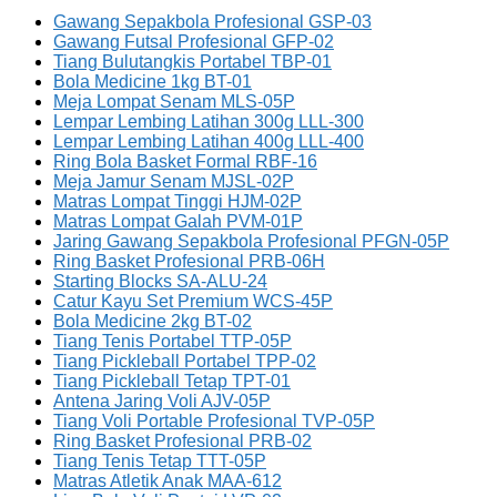
Gawang Sepakbola Profesional GSP-03
Gawang Futsal Profesional GFP-02
Tiang Bulutangkis Portabel TBP-01
Bola Medicine 1kg BT-01
Meja Lompat Senam MLS-05P
Lempar Lembing Latihan 300g LLL-300
Lempar Lembing Latihan 400g LLL-400
Ring Bola Basket Formal RBF-16
Meja Jamur Senam MJSL-02P
Matras Lompat Tinggi HJM-02P
Matras Lompat Galah PVM-01P
Jaring Gawang Sepakbola Profesional PFGN-05P
Ring Basket Profesional PRB-06H
Starting Blocks SA-ALU-24
Catur Kayu Set Premium WCS-45P
Bola Medicine 2kg BT-02
Tiang Tenis Portabel TTP-05P
Tiang Pickleball Portabel TPP-02
Tiang Pickleball Tetap TPT-01
Antena Jaring Voli AJV-05P
Tiang Voli Portable Profesional TVP-05P
Ring Basket Profesional PRB-02
Tiang Tenis Tetap TTT-05P
Matras Atletik Anak MAA-612