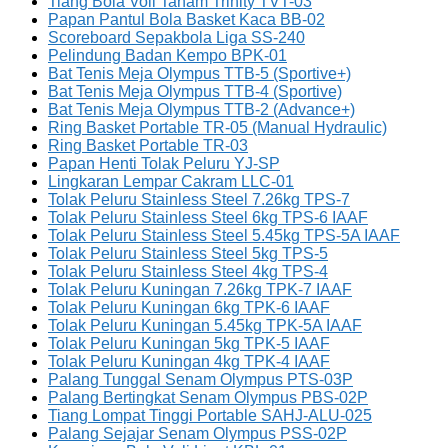
Tiang Bola Voli Tanam Trinity TVT-03
Papan Pantul Bola Basket Kaca BB-02
Scoreboard Sepakbola Liga SS-240
Pelindung Badan Kempo BPK-01
Bat Tenis Meja Olympus TTB-5 (Sportive+)
Bat Tenis Meja Olympus TTB-4 (Sportive)
Bat Tenis Meja Olympus TTB-2 (Advance+)
Ring Basket Portable TR-05 (Manual Hydraulic)
Ring Basket Portable TR-03
Papan Henti Tolak Peluru YJ-SP
Lingkaran Lempar Cakram LLC-01
Tolak Peluru Stainless Steel 7.26kg TPS-7
Tolak Peluru Stainless Steel 6kg TPS-6 IAAF
Tolak Peluru Stainless Steel 5.45kg TPS-5A IAAF
Tolak Peluru Stainless Steel 5kg TPS-5
Tolak Peluru Stainless Steel 4kg TPS-4
Tolak Peluru Kuningan 7.26kg TPK-7 IAAF
Tolak Peluru Kuningan 6kg TPK-6 IAAF
Tolak Peluru Kuningan 5.45kg TPK-5A IAAF
Tolak Peluru Kuningan 5kg TPK-5 IAAF
Tolak Peluru Kuningan 4kg TPK-4 IAAF
Palang Tunggal Senam Olympus PTS-03P
Palang Bertingkat Senam Olympus PBS-02P
Tiang Lompat Tinggi Portable SAHJ-ALU-025
Palang Sejajar Senam Olympus PSS-02P