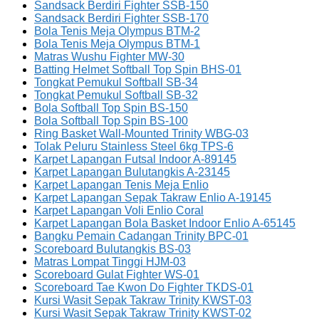
Sandsack Berdiri Fighter SSB-150
Sandsack Berdiri Fighter SSB-170
Bola Tenis Meja Olympus BTM-2
Bola Tenis Meja Olympus BTM-1
Matras Wushu Fighter MW-30
Batting Helmet Softball Top Spin BHS-01
Tongkat Pemukul Softball SB-34
Tongkat Pemukul Softball SB-32
Bola Softball Top Spin BS-150
Bola Softball Top Spin BS-100
Ring Basket Wall-Mounted Trinity WBG-03
Tolak Peluru Stainless Steel 6kg TPS-6
Karpet Lapangan Futsal Indoor A-89145
Karpet Lapangan Bulutangkis A-23145
Karpet Lapangan Tenis Meja Enlio
Karpet Lapangan Sepak Takraw Enlio A-19145
Karpet Lapangan Voli Enlio Coral
Karpet Lapangan Bola Basket Indoor Enlio A-65145
Bangku Pemain Cadangan Trinity BPC-01
Scoreboard Bulutangkis BS-03
Matras Lompat Tinggi HJM-03
Scoreboard Gulat Fighter WS-01
Scoreboard Tae Kwon Do Fighter TKDS-01
Kursi Wasit Sepak Takraw Trinity KWST-03
Kursi Wasit Sepak Takraw Trinity KWST-02