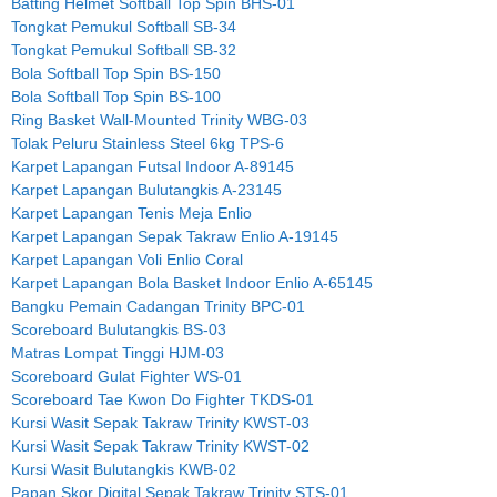
Batting Helmet Softball Top Spin BHS-01
Tongkat Pemukul Softball SB-34
Tongkat Pemukul Softball SB-32
Bola Softball Top Spin BS-150
Bola Softball Top Spin BS-100
Ring Basket Wall-Mounted Trinity WBG-03
Tolak Peluru Stainless Steel 6kg TPS-6
Karpet Lapangan Futsal Indoor A-89145
Karpet Lapangan Bulutangkis A-23145
Karpet Lapangan Tenis Meja Enlio
Karpet Lapangan Sepak Takraw Enlio A-19145
Karpet Lapangan Voli Enlio Coral
Karpet Lapangan Bola Basket Indoor Enlio A-65145
Bangku Pemain Cadangan Trinity BPC-01
Scoreboard Bulutangkis BS-03
Matras Lompat Tinggi HJM-03
Scoreboard Gulat Fighter WS-01
Scoreboard Tae Kwon Do Fighter TKDS-01
Kursi Wasit Sepak Takraw Trinity KWST-03
Kursi Wasit Sepak Takraw Trinity KWST-02
Kursi Wasit Bulutangkis KWB-02
Papan Skor Digital Sepak Takraw Trinity STS-01