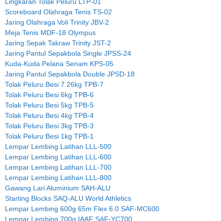
Lingkaran Tolak Peluru LTP-01
Scoreboard Olahraga Tenis TS-02
Jaring Olahraga Voli Trinity JBV-2
Meja Tenis MDF-18 Olympus
Jaring Sepak Takraw Trinity JST-2
Jaring Pantul Sepakbola Single JPSS-24
Kuda-Kuda Pelana Senam KPS-05
Jaring Pantul Sepakbola Double JPSD-18
Tolak Peluru Besi 7.26kg TPB-7
Tolak Peluru Besi 6kg TPB-6
Tolak Peluru Besi 5kg TPB-5
Tolak Peluru Besi 4kg TPB-4
Tolak Peluru Besi 3kg TPB-3
Tolak Peluru Besi 1kg TPB-1
Lempar Lembing Latihan LLL-500
Lempar Lembing Latihan LLL-600
Lempar Lembing Latihan LLL-700
Lempar Lembing Latihan LLL-800
Gawang Lari Aluminium SAH-ALU
Starting Blocks SAQ-ALU World Athletics
Lempar Lembing 600g 65m Flex 6.0 SAF-MC600
Lempar Lembing 700g IAAF SAF-YC700