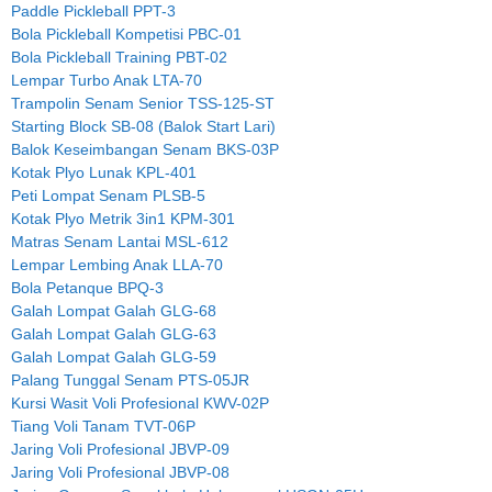
Paddle Pickleball PPT-3
Bola Pickleball Kompetisi PBC-01
Bola Pickleball Training PBT-02
Lempar Turbo Anak LTA-70
Trampolin Senam Senior TSS-125-ST
Starting Block SB-08 (Balok Start Lari)
Balok Keseimbangan Senam BKS-03P
Kotak Plyo Lunak KPL-401
Peti Lompat Senam PLSB-5
Kotak Plyo Metrik 3in1 KPM-301
Matras Senam Lantai MSL-612
Lempar Lembing Anak LLA-70
Bola Petanque BPQ-3
Galah Lompat Galah GLG-68
Galah Lompat Galah GLG-63
Galah Lompat Galah GLG-59
Palang Tunggal Senam PTS-05JR
Kursi Wasit Voli Profesional KWV-02P
Tiang Voli Tanam TVT-06P
Jaring Voli Profesional JBVP-09
Jaring Voli Profesional JBVP-08