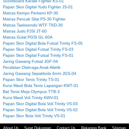
Scoreboard Karate Fighter KS-01
Papan Skor Digital Yudo Fighter JS-01
Matras Kempo Perkemi KP-30
Matras Pencak Silat PS-30 Fighter
Matras Taekwondo WTF TKD-30
Matras Judo PJSI JT-60
Matras Gulat PGSI GL-60A
Papan Skor Digital Bola Futsal Trinity FS-05
Papan Skor Digital Futsal Trinity FS-03
Papan Skor Digital Futsal Trinity FS-01
Jaring Gawang Futsal JGF-04
Peralatan Olahraga Anak Atletik
Jaring Gawang Sepakbola 4mm JGS-04
Papan Skor Tenis Trinity TS-01
Kursi Wasit Bola Tenis Lapangan KWT-01
Bat Tenis Meja Olympus TTB-3
Kursi Wasit Voli Trinity KWV-01
Papan Skor Digital Bola Voli Trinity VS-03
Papan Skor Digital Bola Voli Trinity VS-02
Papan Skor Bola Voli Trinity VS-01
About Us
Surat Dukungan
Contact Us
Rekening Bank
Sitemap