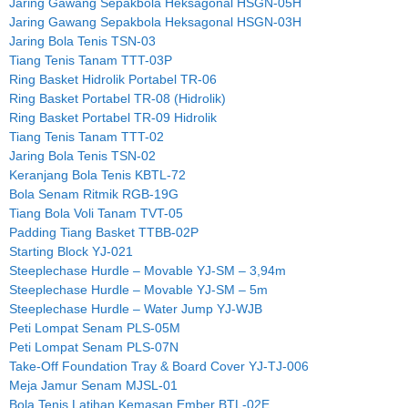
Jaring Gawang Sepakbola Heksagonal HSGN-05H
Jaring Gawang Sepakbola Heksagonal HSGN-03H
Jaring Bola Tenis TSN-03
Tiang Tenis Tanam TTT-03P
Ring Basket Hidrolik Portabel TR-06
Ring Basket Portabel TR-08 (Hidrolik)
Ring Basket Portabel TR-09 Hidrolik
Tiang Tenis Tanam TTT-02
Jaring Bola Tenis TSN-02
Keranjang Bola Tenis KBTL-72
Bola Senam Ritmik RGB-19G
Tiang Bola Voli Tanam TVT-05
Padding Tiang Basket TTBB-02P
Starting Block YJ-021
Steeplechase Hurdle – Movable YJ-SM – 3,94m
Steeplechase Hurdle – Movable YJ-SM – 5m
Steeplechase Hurdle – Water Jump YJ-WJB
Peti Lompat Senam PLS-05M
Peti Lompat Senam PLS-07N
Take-Off Foundation Tray & Board Cover YJ-TJ-006
Meja Jamur Senam MJSL-01
Bola Tenis Latihan Kemasan Ember BTL-02E