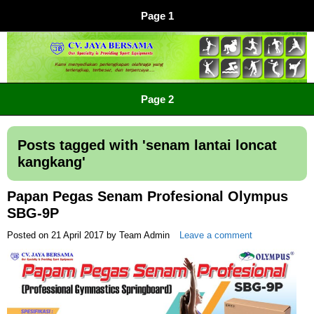
Page 1
CV JAYA BERSAMA Co Id
Menyediakan Semua Perlengkapan Olahraga Yang
Page 2
Lengkap, Berkualitas Dengan Harga Yang Murah
Posts tagged with '
senam lantai loncat
kangkang
'
Papan Pegas Senam Profesional Olympus
SBG-9P
Posted on
21 April 2017
by
Team Admin
Leave a comment