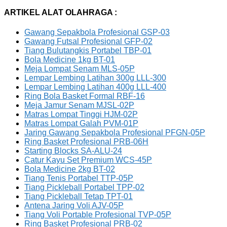
ARTIKEL ALAT OLAHRAGA :
Gawang Sepakbola Profesional GSP-03
Gawang Futsal Profesional GFP-02
Tiang Bulutangkis Portabel TBP-01
Bola Medicine 1kg BT-01
Meja Lompat Senam MLS-05P
Lempar Lembing Latihan 300g LLL-300
Lempar Lembing Latihan 400g LLL-400
Ring Bola Basket Formal RBF-16
Meja Jamur Senam MJSL-02P
Matras Lompat Tinggi HJM-02P
Matras Lompat Galah PVM-01P
Jaring Gawang Sepakbola Profesional PFGN-05P
Ring Basket Profesional PRB-06H
Starting Blocks SA-ALU-24
Catur Kayu Set Premium WCS-45P
Bola Medicine 2kg BT-02
Tiang Tenis Portabel TTP-05P
Tiang Pickleball Portabel TPP-02
Tiang Pickleball Tetap TPT-01
Antena Jaring Voli AJV-05P
Tiang Voli Portable Profesional TVP-05P
Ring Basket Profesional PRB-02