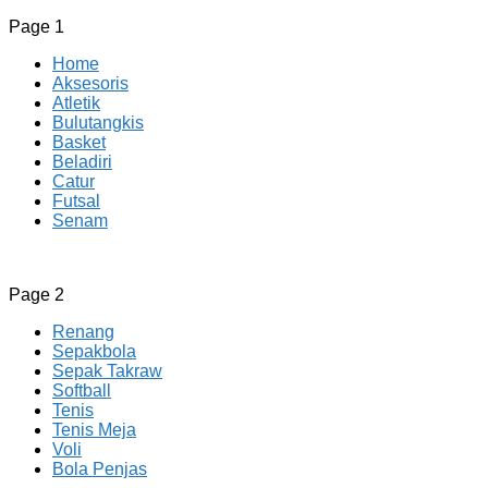
Page 1
Home
Aksesoris
Atletik
Bulutangkis
Basket
Beladiri
Catur
Futsal
Senam
CV JAYA BERSAMA Co Id
Menyediakan Semua Perlengkapan Olahraga Yang Lengkap, 
Page 2
Renang
Sepakbola
Sepak Takraw
Softball
Tenis
Tenis Meja
Voli
Bola Penjas