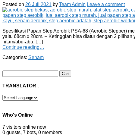
Posted on
26 Juli 2021
by
Team Admin
Leave a comment
Spesifikasi Papan Step Aerobik PSA-68 (Aerobic Stepper) mer
yaitu 68cm x 28cm. – Ketinggian bisa diatur dengan 2 pilihan y
hitam/abu-abu, […]
Continue reading…
Categories:
Senam
Cari
untuk:
TRANSLATOR :
Who's Online
7 visitors online now
0 guests,
7 bots,
0 members