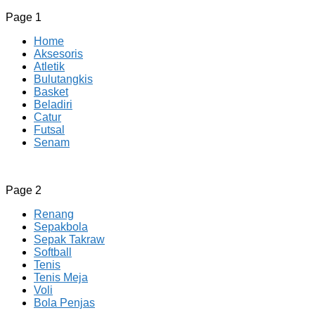
Page 1
Home
Aksesoris
Atletik
Bulutangkis
Basket
Beladiri
Catur
Futsal
Senam
CV JAYA BERSAMA Co Id
Menyediakan Semua Perlengkapan Olahraga Yang Lengkap, 
Page 2
Renang
Sepakbola
Sepak Takraw
Softball
Tenis
Tenis Meja
Voli
Bola Penjas