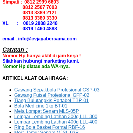
Simpati : 0812 2999 6693
0812 2507 7003
0813 3389 2121
0813 3389 3330
XL : 0819 2888 2248
0819 1460 4888
email : info@cvjayabersama.com
Catatan :
Nomor Hp hanya aktif di jam kerja !
Silahkan hubungi marketing kami.
Nomor Hp diatas ada WA-nya.
ARTIKEL ALAT OLAHRAGA :
Gawang Sepakbola Profesional GSP-03
Gawang Futsal Profesional GFP-02
Tiang Bulutangkis Portabel TBP-01
Bola Medicine 1kg BT-01
Meja Lompat Senam MLS-05P
Lempar Lembing Latihan 300g LLL-300
Lempar Lembing Latihan 400g LLL-400
Ring Bola Basket Formal RBF-16
Meja Jamur Senam MJSL-02P