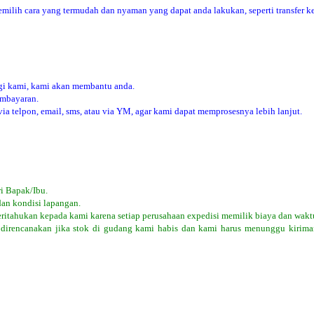
ilih cara yang termudah dan nyaman yang dapat anda lakukan, seperti transfer ke
i kami, kami akan membantu anda.
embayaran.
 telpon, email, sms, atau via YM, agar kami dapat memprosesnya lebih lanjut.
i Bapak/Ibu.
dan kondisi lapangan.
eritahukan kepada kami karena setiap perusahaan expedisi memilik biaya dan wakt
 direncanakan jika stok di gudang kami habis dan kami harus menunggu kiriman