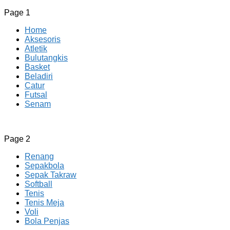
Page 1
Home
Aksesoris
Atletik
Bulutangkis
Basket
Beladiri
Catur
Futsal
Senam
CV JAYA BERSAMA Co Id
Menyediakan Semua Perlengkapan Olahraga Yang Lengkap, 
Page 2
Renang
Sepakbola
Sepak Takraw
Softball
Tenis
Tenis Meja
Voli
Bola Penjas