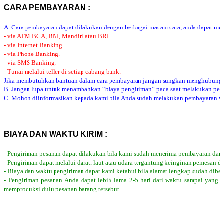
CARA PEMBAYARAN :
A. Cara pembayaran dapat dilakukan dengan berbagai macam cara, anda dapat mem
- via ATM BCA, BNI, Mandiri atau BRI.
- via Internet Banking.
- via Phone Banking.
- via SMS Banking.
- Tunai melalui teller di setiap cabang bank.
Jika membutuhkan bantuan dalam cara pembayaran jangan sungkan menghubung
B. Jangan lupa untuk menambahkan “biaya pengiriman” pada saat melakukan p
C. Mohon diinformasikan kepada kami bila Anda sudah melakukan pembayaran via
BIAYA DAN WAKTU KIRIM :
- Pengiriman pesanan dapat dilakukan bila kami sudah menerima pembayaran dar
- Pengiriman dapat melalui darat, laut atau udara tergantung keinginan pemesan 
- Biaya dan waktu pengiriman dapat kami ketahui bila alamat lengkap sudah dib
- Pengiriman pesanan Anda dapat lebih lama 2-5 hari dari waktu sampai yang
memproduksi dulu pesanan barang tersebut.