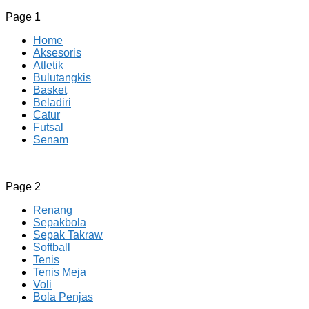
Page 1
Home
Aksesoris
Atletik
Bulutangkis
Basket
Beladiri
Catur
Futsal
Senam
CV JAYA BERSAMA Co Id
Menyediakan Semua Perlengkapan Olahraga Yang Lengkap, 
Page 2
Renang
Sepakbola
Sepak Takraw
Softball
Tenis
Tenis Meja
Voli
Bola Penjas