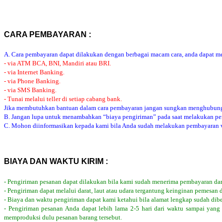
CARA PEMBAYARAN :
A. Cara pembayaran dapat dilakukan dengan berbagai macam cara, anda dapat mem
- via ATM BCA, BNI, Mandiri atau BRI.
- via Internet Banking.
- via Phone Banking.
- via SMS Banking.
- Tunai melalui teller di setiap cabang bank.
Jika membutuhkan bantuan dalam cara pembayaran jangan sungkan menghubung
B. Jangan lupa untuk menambahkan “biaya pengiriman” pada saat melakukan p
C. Mohon diinformasikan kepada kami bila Anda sudah melakukan pembayaran via
BIAYA DAN WAKTU KIRIM :
- Pengiriman pesanan dapat dilakukan bila kami sudah menerima pembayaran dar
- Pengiriman dapat melalui darat, laut atau udara tergantung keinginan pemesan 
- Biaya dan waktu pengiriman dapat kami ketahui bila alamat lengkap sudah dib
- Pengiriman pesanan Anda dapat lebih lama 2-5 hari dari waktu sampai yang
memproduksi dulu pesanan barang tersebut.