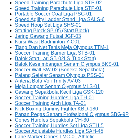
Speed Training Parachute Liga STP-02
Speed Training Parachute Liga STP-01
Portable Soccer Goal Liga PSG-01
Speed Agility Ladder Stand Liga SALS-6
Speed Hoop Set Liga SHS-01
Starting Block SB-05 (Start Block)
Jaring Gawang Futsal JGF-03
Kursi Wasit Badminton Y-C01
Tiang Dan Net Tenis Meja Olympus TTM-1
Soccer Training Barrier Liga STB-01
Balok Start Lari SB-02LS (Blok Start)
Balok Keseimbangan Senam Olympus BKS-01
Soccer Wall SW-02 (Boneka Sepakbola)
Palang Sejajar Senam Olympus PSS-01
Antena Bola Voli Trinity AV-03
Meja Lompat Senam Olympus MLS-01
Gawang Sepakbola Kecil Liga GSK-120
Soccer Training Hurdles Liga TH-01
Soccer Training Arch Liga TA-01
Kick Boxing Dummy Fighter KBD-180
Papan Pegas Senam Profesional Olympus SBG-9P
Cones Hurdles Sepakbola CH-30
Soccer Training Hurdles Set Liga STH-5
Soccer Adjustable Hurdles Liga SAH-45
Lane Marker Cones LMC-01 Athletic