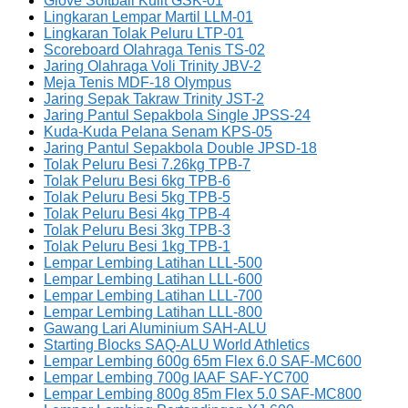
Glove Softball Kulit GSK-01
Lingkaran Lempar Martil LLM-01
Lingkaran Tolak Peluru LTP-01
Scoreboard Olahraga Tenis TS-02
Jaring Olahraga Voli Trinity JBV-2
Meja Tenis MDF-18 Olympus
Jaring Sepak Takraw Trinity JST-2
Jaring Pantul Sepakbola Single JPSS-24
Kuda-Kuda Pelana Senam KPS-05
Jaring Pantul Sepakbola Double JPSD-18
Tolak Peluru Besi 7.26kg TPB-7
Tolak Peluru Besi 6kg TPB-6
Tolak Peluru Besi 5kg TPB-5
Tolak Peluru Besi 4kg TPB-4
Tolak Peluru Besi 3kg TPB-3
Tolak Peluru Besi 1kg TPB-1
Lempar Lembing Latihan LLL-500
Lempar Lembing Latihan LLL-600
Lempar Lembing Latihan LLL-700
Lempar Lembing Latihan LLL-800
Gawang Lari Aluminium SAH-ALU
Starting Blocks SAQ-ALU World Athletics
Lempar Lembing 600g 65m Flex 6.0 SAF-MC600
Lempar Lembing 700g IAAF SAF-YC700
Lempar Lembing 800g 85m Flex 5.0 SAF-MC800