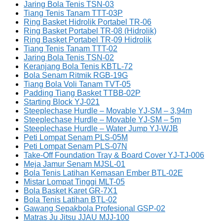
Jaring Bola Tenis TSN-03
Tiang Tenis Tanam TTT-03P
Ring Basket Hidrolik Portabel TR-06
Ring Basket Portabel TR-08 (Hidrolik)
Ring Basket Portabel TR-09 Hidrolik
Tiang Tenis Tanam TTT-02
Jaring Bola Tenis TSN-02
Keranjang Bola Tenis KBTL-72
Bola Senam Ritmik RGB-19G
Tiang Bola Voli Tanam TVT-05
Padding Tiang Basket TTBB-02P
Starting Block YJ-021
Steeplechase Hurdle – Movable YJ-SM – 3,94m
Steeplechase Hurdle – Movable YJ-SM – 5m
Steeplechase Hurdle – Water Jump YJ-WJB
Peti Lompat Senam PLS-05M
Peti Lompat Senam PLS-07N
Take-Off Foundation Tray & Board Cover YJ-TJ-006
Meja Jamur Senam MJSL-01
Bola Tenis Latihan Kemasan Ember BTL-02E
Mistar Lompat Tinggi MLT-05
Bola Basket Karet GR-7X1
Bola Tenis Latihan BTL-02
Gawang Sepakbola Profesional GSP-02
Matras Ju Jitsu JJAU MJJ-100