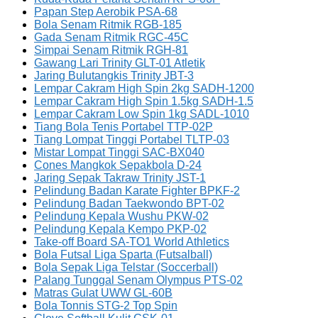
Papan Step Aerobik PSA-68
Bola Senam Ritmik RGB-185
Gada Senam Ritmik RGC-45C
Simpai Senam Ritmik RGH-81
Gawang Lari Trinity GLT-01 Atletik
Jaring Bulutangkis Trinity JBT-3
Lempar Cakram High Spin 2kg SADH-1200
Lempar Cakram High Spin 1.5kg SADH-1.5
Lempar Cakram Low Spin 1kg SADL-1010
Tiang Bola Tenis Portabel TTP-02P
Tiang Lompat Tinggi Portabel TLTP-03
Mistar Lompat Tinggi SAC-BX040
Cones Mangkok Sepakbola D-24
Jaring Sepak Takraw Trinity JST-1
Pelindung Badan Karate Fighter BPKF-2
Pelindung Badan Taekwondo BPT-02
Pelindung Kepala Wushu PKW-02
Pelindung Kepala Kempo PKP-02
Take-off Board SA-TO1 World Athletics
Bola Futsal Liga Sparta (Futsalball)
Bola Sepak Liga Telstar (Soccerball)
Palang Tunggal Senam Olympus PTS-02
Matras Gulat UWW GL-60B
Bola Tonnis STG-2 Top Spin