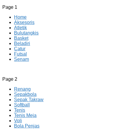
Page 1
Home
Aksesoris
Atletik
Bulutangkis
Basket
Beladiri
Catur
Futsal
Senam
CV JAYA BERSAMA Co Id
Menyediakan Semua Perlengkapan Olahraga Yang
Page 2
Lengkap, Berkualitas Dengan Harga Yang Murah
Renang
Sepakbola
Sepak Takraw
Softball
Tenis
Tenis Meja
Voli
Bola Penjas