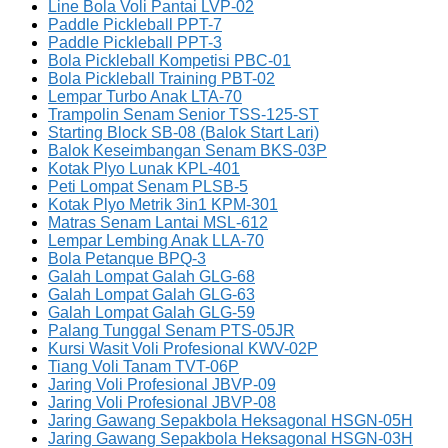
Line Bola Voli Pantai LVP-02
Paddle Pickleball PPT-7
Paddle Pickleball PPT-3
Bola Pickleball Kompetisi PBC-01
Bola Pickleball Training PBT-02
Lempar Turbo Anak LTA-70
Trampolin Senam Senior TSS-125-ST
Starting Block SB-08 (Balok Start Lari)
Balok Keseimbangan Senam BKS-03P
Kotak Plyo Lunak KPL-401
Peti Lompat Senam PLSB-5
Kotak Plyo Metrik 3in1 KPM-301
Matras Senam Lantai MSL-612
Lempar Lembing Anak LLA-70
Bola Petanque BPQ-3
Galah Lompat Galah GLG-68
Galah Lompat Galah GLG-63
Galah Lompat Galah GLG-59
Palang Tunggal Senam PTS-05JR
Kursi Wasit Voli Profesional KWV-02P
Tiang Voli Tanam TVT-06P
Jaring Voli Profesional JBVP-09
Jaring Voli Profesional JBVP-08
Jaring Gawang Sepakbola Heksagonal HSGN-05H
Jaring Gawang Sepakbola Heksagonal HSGN-03H