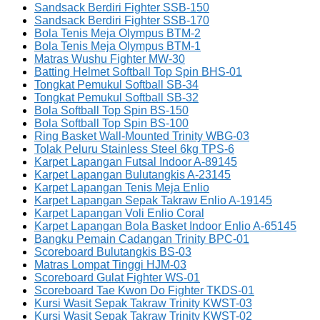
Sandsack Berdiri Fighter SSB-150
Sandsack Berdiri Fighter SSB-170
Bola Tenis Meja Olympus BTM-2
Bola Tenis Meja Olympus BTM-1
Matras Wushu Fighter MW-30
Batting Helmet Softball Top Spin BHS-01
Tongkat Pemukul Softball SB-34
Tongkat Pemukul Softball SB-32
Bola Softball Top Spin BS-150
Bola Softball Top Spin BS-100
Ring Basket Wall-Mounted Trinity WBG-03
Tolak Peluru Stainless Steel 6kg TPS-6
Karpet Lapangan Futsal Indoor A-89145
Karpet Lapangan Bulutangkis A-23145
Karpet Lapangan Tenis Meja Enlio
Karpet Lapangan Sepak Takraw Enlio A-19145
Karpet Lapangan Voli Enlio Coral
Karpet Lapangan Bola Basket Indoor Enlio A-65145
Bangku Pemain Cadangan Trinity BPC-01
Scoreboard Bulutangkis BS-03
Matras Lompat Tinggi HJM-03
Scoreboard Gulat Fighter WS-01
Scoreboard Tae Kwon Do Fighter TKDS-01
Kursi Wasit Sepak Takraw Trinity KWST-03
Kursi Wasit Sepak Takraw Trinity KWST-02