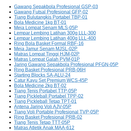
Gawang Sepakbola Profesional GSP-03
Gawang Futsal Profesional GFP-02
Tiang Bulutangkis Portabel TBP-01
Bola Medicine 1kg BT-01
Meja Lompat Senam MLS-05P
Lempar Lembing Latihan 300g LLL-300
Lempar Lembing Latihan 400g LLL-400
Ring Bola Basket Formal RBF-16
Meja Jamur Senam MJSL-02P
Matras Lompat Tinggi HJM-02P
Matras Lompat Galah PVM-01P
Jaring Gawang Sepakbola Profesional PFGN-05P
Ring Basket Profesional PRB-06H
Starting Blocks SA-ALU-24
Catur Kayu Set Premium WCS-45P
Bola Medicine 2kg BT-02
Tiang Tenis Portabel TTP-05P
Tiang Pickleball Portabel TPP-02
Tiang Pickleball Tetap TPT-01
Antena Jaring Voli AJV-05P
Tiang Voli Portable Profesional TVP-05P
Ring Basket Profesional PRB-02
Tiang Tenis Tetap TTT-05P
Matras Atletik Anak MAA-612