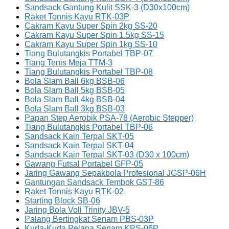
Sandsack Gantung Kulit SSK-3 (D30x100cm)
Raket Tonnis Kayu RTK-03P
Cakram Kayu Super Spin 2kg SS-20
Cakram Kayu Super Spin 1.5kg SS-15
Cakram Kayu Super Spin 1kg SS-10
Tiang Bulutangkis Portabel TBP-07
Tiang Tenis Meja TTM-3
Tiang Bulutangkis Portabel TBP-08
Bola Slam Ball 6kg BSB-06
Bola Slam Ball 5kg BSB-05
Bola Slam Ball 4kg BSB-04
Bola Slam Ball 3kg BSB-03
Papan Step Aerobik PSA-78 (Aerobic Stepper)
Tiang Bulutangkis Portabel TBP-06
Sandsack Kain Terpal SKT-05
Sandsack Kain Terpal SKT-04
Sandsack Kain Terpal SKT-03 (D30 x 100cm)
Gawang Futsal Portabel GFP-05
Jaring Gawang Sepakbola Profesional JGSP-06H
Gantungan Sandsack Tembok GST-86
Raket Tonnis Kayu RTK-02
Starting Block SB-06
Jaring Bola Voli Trinity JBV-5
Palang Bertingkat Senam PBS-03P
Kuda-Kuda Pelana Senam KPS-06P