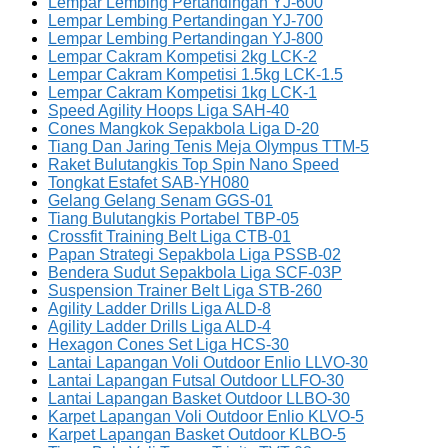
Lempar Lembing Pertandingan YJ-600
Lempar Lembing Pertandingan YJ-700
Lempar Lembing Pertandingan YJ-800
Lempar Cakram Kompetisi 2kg LCK-2
Lempar Cakram Kompetisi 1.5kg LCK-1.5
Lempar Cakram Kompetisi 1kg LCK-1
Speed Agility Hoops Liga SAH-40
Cones Mangkok Sepakbola Liga D-20
Tiang Dan Jaring Tenis Meja Olympus TTM-5
Raket Bulutangkis Top Spin Nano Speed
Tongkat Estafet SAB-YH080
Gelang Gelang Senam GGS-01
Tiang Bulutangkis Portabel TBP-05
Crossfit Training Belt Liga CTB-01
Papan Strategi Sepakbola Liga PSSB-02
Bendera Sudut Sepakbola Liga SCF-03P
Suspension Trainer Belt Liga STB-260
Agility Ladder Drills Liga ALD-8
Agility Ladder Drills Liga ALD-4
Hexagon Cones Set Liga HCS-30
Lantai Lapangan Voli Outdoor Enlio LLVO-30
Lantai Lapangan Futsal Outdoor LLFO-30
Lantai Lapangan Basket Outdoor LLBO-30
Karpet Lapangan Voli Outdoor Enlio KLVO-5
Karpet Lapangan Basket Outdoor KLBO-5