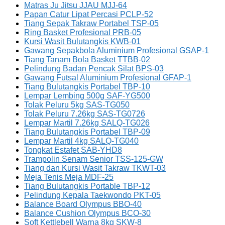
Matras Ju Jitsu JJAU MJJ-64
Papan Catur Lipat Percasi PCLP-52
Tiang Sepak Takraw Portabel TSP-05
Ring Basket Profesional PRB-05
Kursi Wasit Bulutangkis KWB-01
Gawang Sepakbola Aluminium Profesional GSAP-1
Tiang Tanam Bola Basket TTBB-02
Pelindung Badan Pencak Silat BPS-03
Gawang Futsal Aluminium Profesional GFAP-1
Tiang Bulutangkis Portabel TBP-10
Lempar Lembing 500g SAF-YG500
Tolak Peluru 5kg SAS-TG050
Tolak Peluru 7.26kg SAS-TG0726
Lempar Martil 7.26kg SALQ-TG026
Tiang Bulutangkis Portabel TBP-09
Lempar Martil 4kg SALQ-TG040
Tongkat Estafet SAB-YHD8
Trampolin Senam Senior TSS-125-GW
Tiang dan Kursi Wasit Takraw TKWT-03
Meja Tenis Meja MDF-25
Tiang Bulutangkis Portable TBP-12
Pelindung Kepala Taekwondo PKT-05
Balance Board Olympus BBO-40
Balance Cushion Olympus BCO-30
Soft Kettlebell Warna 8kg SKW-8