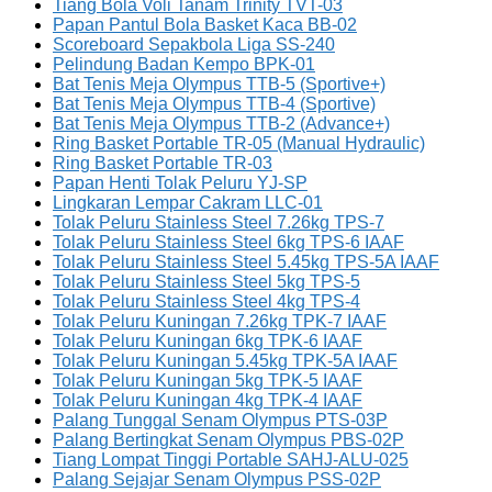
Tiang Bola Voli Tanam Trinity TVT-03
Papan Pantul Bola Basket Kaca BB-02
Scoreboard Sepakbola Liga SS-240
Pelindung Badan Kempo BPK-01
Bat Tenis Meja Olympus TTB-5 (Sportive+)
Bat Tenis Meja Olympus TTB-4 (Sportive)
Bat Tenis Meja Olympus TTB-2 (Advance+)
Ring Basket Portable TR-05 (Manual Hydraulic)
Ring Basket Portable TR-03
Papan Henti Tolak Peluru YJ-SP
Lingkaran Lempar Cakram LLC-01
Tolak Peluru Stainless Steel 7.26kg TPS-7
Tolak Peluru Stainless Steel 6kg TPS-6 IAAF
Tolak Peluru Stainless Steel 5.45kg TPS-5A IAAF
Tolak Peluru Stainless Steel 5kg TPS-5
Tolak Peluru Stainless Steel 4kg TPS-4
Tolak Peluru Kuningan 7.26kg TPK-7 IAAF
Tolak Peluru Kuningan 6kg TPK-6 IAAF
Tolak Peluru Kuningan 5.45kg TPK-5A IAAF
Tolak Peluru Kuningan 5kg TPK-5 IAAF
Tolak Peluru Kuningan 4kg TPK-4 IAAF
Palang Tunggal Senam Olympus PTS-03P
Palang Bertingkat Senam Olympus PBS-02P
Tiang Lompat Tinggi Portable SAHJ-ALU-025
Palang Sejajar Senam Olympus PSS-02P