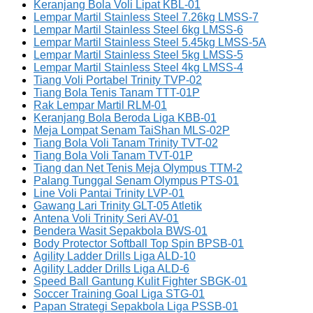
Keranjang Bola Voli Lipat KBL-01
Lempar Martil Stainless Steel 7.26kg LMSS-7
Lempar Martil Stainless Steel 6kg LMSS-6
Lempar Martil Stainless Steel 5.45kg LMSS-5A
Lempar Martil Stainless Steel 5kg LMSS-5
Lempar Martil Stainless Steel 4kg LMSS-4
Tiang Voli Portabel Trinity TVP-02
Tiang Bola Tenis Tanam TTT-01P
Rak Lempar Martil RLM-01
Keranjang Bola Beroda Liga KBB-01
Meja Lompat Senam TaiShan MLS-02P
Tiang Bola Voli Tanam Trinity TVT-02
Tiang Bola Voli Tanam TVT-01P
Tiang dan Net Tenis Meja Olympus TTM-2
Palang Tunggal Senam Olympus PTS-01
Line Voli Pantai Trinity LVP-01
Gawang Lari Trinity GLT-05 Atletik
Antena Voli Trinity Seri AV-01
Bendera Wasit Sepakbola BWS-01
Body Protector Softball Top Spin BPSB-01
Agility Ladder Drills Liga ALD-10
Agility Ladder Drills Liga ALD-6
Speed Ball Gantung Kulit Fighter SBGK-01
Soccer Training Goal Liga STG-01
Papan Strategi Sepakbola Liga PSSB-01