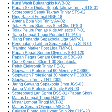
Kursi Wasit Bulutangkis KWB-02
Papan Skor Digital Sepak Takraw Trinity STS-01
Scoreboard Sepak Takraw Trinity STS-02
Ring Basket Formal RBF-18
Antena Bola Voli Trinity AV-02
Tolak Peluru Stainless Steel 3kg TPS-3
Tolak Peluru Penjas Kids Athletics PP-01
Tiang Lompat Tinggi Portabel TLTP-05
Tiang Penanda Sepakbola Liga SMP-01
Penghalang Latihan Sepakbola Liga STB-01
Training Marker Post Liga TMP-01
Papan Pegas Senam Olympus SBG-120
Papan Pegas Senam Olympus SBG-90
Cone Kerucut 30cm T-30 Sepakbola
Peluit Elektronik Trinity PE-01
Stopwatch Profesional 60 Memory PC3860.
Stopwatch Profesional 30 Memory PC3830A.
Stopwatch Trinity TNT-2009
Jaring Gawang Sepakbola 3mm JGS-03
Jaring Voli Profesional Trinity PVN-03
Scoreboard Lari Sprint DSS-01 (Papan Skor)
Matras Lompat Tinggi HJM-01
Mistar Lompat Tinggi MLT-02
Matras Senam Olympus MSO-15
Cakram Fiberglass Hyper Spin 2kg CHS-20