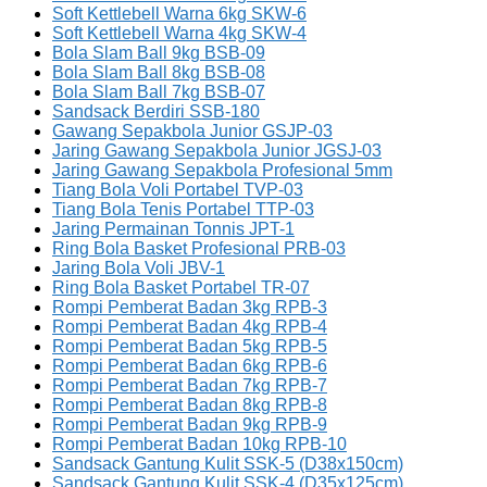
Soft Kettlebell Warna 6kg SKW-6
Soft Kettlebell Warna 4kg SKW-4
Bola Slam Ball 9kg BSB-09
Bola Slam Ball 8kg BSB-08
Bola Slam Ball 7kg BSB-07
Sandsack Berdiri SSB-180
Gawang Sepakbola Junior GSJP-03
Jaring Gawang Sepakbola Junior JGSJ-03
Jaring Gawang Sepakbola Profesional 5mm
Tiang Bola Voli Portabel TVP-03
Tiang Bola Tenis Portabel TTP-03
Jaring Permainan Tonnis JPT-1
Ring Bola Basket Profesional PRB-03
Jaring Bola Voli JBV-1
Ring Bola Basket Portabel TR-07
Rompi Pemberat Badan 3kg RPB-3
Rompi Pemberat Badan 4kg RPB-4
Rompi Pemberat Badan 5kg RPB-5
Rompi Pemberat Badan 6kg RPB-6
Rompi Pemberat Badan 7kg RPB-7
Rompi Pemberat Badan 8kg RPB-8
Rompi Pemberat Badan 9kg RPB-9
Rompi Pemberat Badan 10kg RPB-10
Sandsack Gantung Kulit SSK-5 (D38x150cm)
Sandsack Gantung Kulit SSK-4 (D35x125cm)