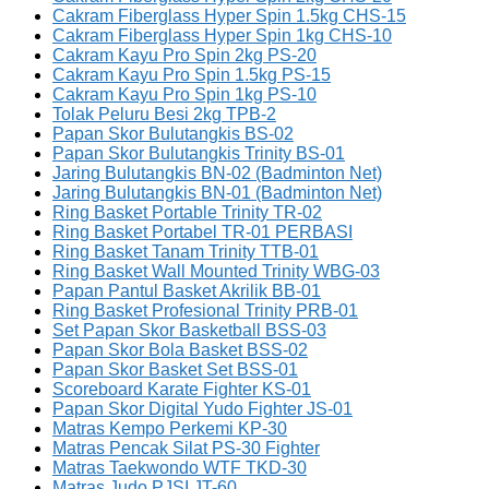
Cakram Fiberglass Hyper Spin 1.5kg CHS-15
Cakram Fiberglass Hyper Spin 1kg CHS-10
Cakram Kayu Pro Spin 2kg PS-20
Cakram Kayu Pro Spin 1.5kg PS-15
Cakram Kayu Pro Spin 1kg PS-10
Tolak Peluru Besi 2kg TPB-2
Papan Skor Bulutangkis BS-02
Papan Skor Bulutangkis Trinity BS-01
Jaring Bulutangkis BN-02 (Badminton Net)
Jaring Bulutangkis BN-01 (Badminton Net)
Ring Basket Portable Trinity TR-02
Ring Basket Portabel TR-01 PERBASI
Ring Basket Tanam Trinity TTB-01
Ring Basket Wall Mounted Trinity WBG-03
Papan Pantul Basket Akrilik BB-01
Ring Basket Profesional Trinity PRB-01
Set Papan Skor Basketball BSS-03
Papan Skor Bola Basket BSS-02
Papan Skor Basket Set BSS-01
Scoreboard Karate Fighter KS-01
Papan Skor Digital Yudo Fighter JS-01
Matras Kempo Perkemi KP-30
Matras Pencak Silat PS-30 Fighter
Matras Taekwondo WTF TKD-30
Matras Judo PJSI JT-60