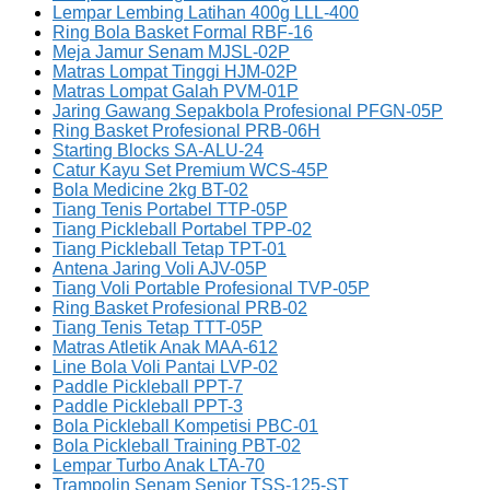
Lempar Lembing Latihan 400g LLL-400
Ring Bola Basket Formal RBF-16
Meja Jamur Senam MJSL-02P
Matras Lompat Tinggi HJM-02P
Matras Lompat Galah PVM-01P
Jaring Gawang Sepakbola Profesional PFGN-05P
Ring Basket Profesional PRB-06H
Starting Blocks SA-ALU-24
Catur Kayu Set Premium WCS-45P
Bola Medicine 2kg BT-02
Tiang Tenis Portabel TTP-05P
Tiang Pickleball Portabel TPP-02
Tiang Pickleball Tetap TPT-01
Antena Jaring Voli AJV-05P
Tiang Voli Portable Profesional TVP-05P
Ring Basket Profesional PRB-02
Tiang Tenis Tetap TTT-05P
Matras Atletik Anak MAA-612
Line Bola Voli Pantai LVP-02
Paddle Pickleball PPT-7
Paddle Pickleball PPT-3
Bola Pickleball Kompetisi PBC-01
Bola Pickleball Training PBT-02
Lempar Turbo Anak LTA-70
Trampolin Senam Senior TSS-125-ST