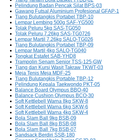
Pelindung Badan Pencak Silat BPS-03
Gawang Futsal Aluminium Profesional GFAP-1
Tiang Bulutangkis Portabel TBP-10
Lempar Lembing 500g SAF-YG500
Tolak Peluru 5kg SAS-TG050
Tolak Peluru 7.26kg SAS-TG0726
Lempar Martil 7.26kg SALQ-TG026
Tiang Bulutangkis Portabel TBP-09
Lempar Martil 4kg SALQ-TG040
Tongkat Estafet SAB-YHD8
Trampolin Senam Senior TSS-125-GW
Tiang dan Kursi Wasit Takraw TKWT-03
Meja Tenis Meja MDF-25
Tiang Bulutangkis Portable TBP-12
Pelindung Kepala Taekwondo PKT-05
Balance Board Olympus BBO-40
Balance Cushion Olympus BCO-30
Soft Kettlebell Warna 8kg SKW-8
Soft Kettlebell Warna 6kg SKW-6
Soft Kettlebell Warna 4kg SKW-4
Bola Slam Ball 9kg BSB-09
Bola Slam Ball 8kg BSB-08
Bola Slam Ball 7kg BSB-07
Sandsack Berdiri SSB-180