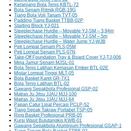
Keranjang Bola Tenis KBTL-72
Bola Senam Ritmik RGB-19G
Tiang Bola Voli Tanam TVT-05
Padding Tiang Basket TTBB-02P
Starting Block YJ-021
Steeplechase Hurdle – Movable YJ-SM – 3,94m
Steeplechase Hurdle – Movable YJ-SM – 5m
Steeplechase Hurdle – Water Jump YJ-WJB
Peti Lompat Senam PLS-05M
Peti Lompat Senam PLS-07N
Take-Off Foundation Tray & Board Cover YJ-TJ-006
Meja Jamur Senam MJSL-01
Bola Tenis Latihan Kemasan Ember BTL-02E
Mistar Lompat Tinggi MLT-05
Bola Basket Karet GR-7X1
Bola Tenis Latihan BTL-02
Gawang Sepakbola Profesional GSP-02
Matras Ju Jitsu JJAU MJJ-100
Matras Ju Jitsu JJAU MJJ-64
Papan Catur Lipat Percasi PCLP-52
Tiang Sepak Takraw Portabel TSP-05
Ring Basket Profesional PRB-05
Kursi Wasit Bulutangkis KWB-01
Gawang Sepakbola Aluminium Profesional GSAP-1
Tiang Tanam Bola Basket TTBB-02