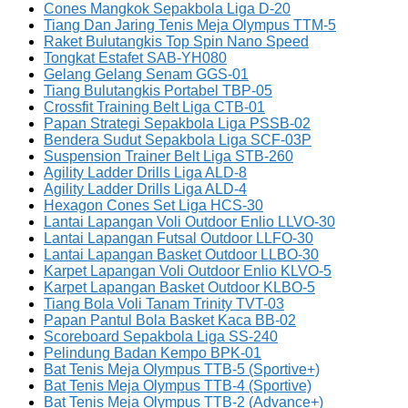
Cones Mangkok Sepakbola Liga D-20
Tiang Dan Jaring Tenis Meja Olympus TTM-5
Raket Bulutangkis Top Spin Nano Speed
Tongkat Estafet SAB-YH080
Gelang Gelang Senam GGS-01
Tiang Bulutangkis Portabel TBP-05
Crossfit Training Belt Liga CTB-01
Papan Strategi Sepakbola Liga PSSB-02
Bendera Sudut Sepakbola Liga SCF-03P
Suspension Trainer Belt Liga STB-260
Agility Ladder Drills Liga ALD-8
Agility Ladder Drills Liga ALD-4
Hexagon Cones Set Liga HCS-30
Lantai Lapangan Voli Outdoor Enlio LLVO-30
Lantai Lapangan Futsal Outdoor LLFO-30
Lantai Lapangan Basket Outdoor LLBO-30
Karpet Lapangan Voli Outdoor Enlio KLVO-5
Karpet Lapangan Basket Outdoor KLBO-5
Tiang Bola Voli Tanam Trinity TVT-03
Papan Pantul Bola Basket Kaca BB-02
Scoreboard Sepakbola Liga SS-240
Pelindung Badan Kempo BPK-01
Bat Tenis Meja Olympus TTB-5 (Sportive+)
Bat Tenis Meja Olympus TTB-4 (Sportive)
Bat Tenis Meja Olympus TTB-2 (Advance+)