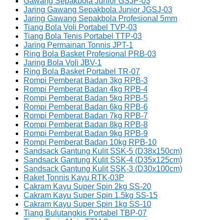
Gawang Sepakbola Junior GSJP-03
Jaring Gawang Sepakbola Junior JGSJ-03
Jaring Gawang Sepakbola Profesional 5mm
Tiang Bola Voli Portabel TVP-03
Tiang Bola Tenis Portabel TTP-03
Jaring Permainan Tonnis JPT-1
Ring Bola Basket Profesional PRB-03
Jaring Bola Voli JBV-1
Ring Bola Basket Portabel TR-07
Rompi Pemberat Badan 3kg RPB-3
Rompi Pemberat Badan 4kg RPB-4
Rompi Pemberat Badan 5kg RPB-5
Rompi Pemberat Badan 6kg RPB-6
Rompi Pemberat Badan 7kg RPB-7
Rompi Pemberat Badan 8kg RPB-8
Rompi Pemberat Badan 9kg RPB-9
Rompi Pemberat Badan 10kg RPB-10
Sandsack Gantung Kulit SSK-5 (D38x150cm)
Sandsack Gantung Kulit SSK-4 (D35x125cm)
Sandsack Gantung Kulit SSK-3 (D30x100cm)
Raket Tonnis Kayu RTK-03P
Cakram Kayu Super Spin 2kg SS-20
Cakram Kayu Super Spin 1.5kg SS-15
Cakram Kayu Super Spin 1kg SS-10
Tiang Bulutangkis Portabel TBP-07