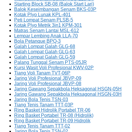
Starting Block SB-08 (Balok Start Lari)
Balok Keseimbangan Senam BKS-03P
Kotak Plyo Lunak KPL-401
Peti Lompat Senam PLSB-5
Kotak Plyo Metrik 3in1 KPM-301
Matras Senam Lantai MSL-612
Lempar Lembing Anak LLA-70
Bola Petanque BPQ-3
Galah Lompat Galah GLG-68
Galah Lompat Galah GLG-63
Galah Lompat Galah GLG-59
Palang Tunggal Senam PTS-05JR
Kursi Wasit Voli Profesional KWV-02P
Tiang Voli Tanam TVT-06P
Jaring Voli Profesional JBVP-09
Jaring Voli Profesional JBVP-08
Jaring Gawang Sepakbola Heksagonal HSGN-05H
Jaring Gawang Sepakbola Heksagonal HSGN-03H
Jaring Bola Tenis TSN-03
Tiang Tenis Tanam TTT-03P
Ring Basket Hidrolik Portabel TR-06
Ring Basket Portabel TR-08 (Hidrolik)
Ring Basket Portabel TR-09 Hidrolik
Tiang Tenis Tanam TTT-02
Jaring Bola Tenis TSN-02