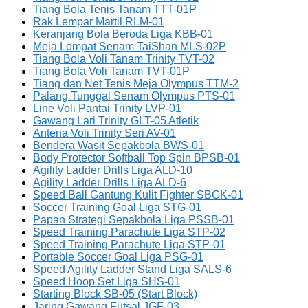
Tiang Bola Tenis Tanam TTT-01P
Rak Lempar Martil RLM-01
Keranjang Bola Beroda Liga KBB-01
Meja Lompat Senam TaiShan MLS-02P
Tiang Bola Voli Tanam Trinity TVT-02
Tiang Bola Voli Tanam TVT-01P
Tiang dan Net Tenis Meja Olympus TTM-2
Palang Tunggal Senam Olympus PTS-01
Line Voli Pantai Trinity LVP-01
Gawang Lari Trinity GLT-05 Atletik
Antena Voli Trinity Seri AV-01
Bendera Wasit Sepakbola BWS-01
Body Protector Softball Top Spin BPSB-01
Agility Ladder Drills Liga ALD-10
Agility Ladder Drills Liga ALD-6
Speed Ball Gantung Kulit Fighter SBGK-01
Soccer Training Goal Liga STG-01
Papan Strategi Sepakbola Liga PSSB-01
Speed Training Parachute Liga STP-02
Speed Training Parachute Liga STP-01
Portable Soccer Goal Liga PSG-01
Speed Agility Ladder Stand Liga SALS-6
Speed Hoop Set Liga SHS-01
Starting Block SB-05 (Start Block)
Jaring Gawang Futsal JGF-03