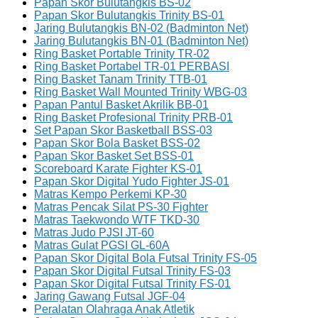
Papan Skor Bulutangkis BS-02
Papan Skor Bulutangkis Trinity BS-01
Jaring Bulutangkis BN-02 (Badminton Net)
Jaring Bulutangkis BN-01 (Badminton Net)
Ring Basket Portable Trinity TR-02
Ring Basket Portabel TR-01 PERBASI
Ring Basket Tanam Trinity TTB-01
Ring Basket Wall Mounted Trinity WBG-03
Papan Pantul Basket Akrilik BB-01
Ring Basket Profesional Trinity PRB-01
Set Papan Skor Basketball BSS-03
Papan Skor Bola Basket BSS-02
Papan Skor Basket Set BSS-01
Scoreboard Karate Fighter KS-01
Papan Skor Digital Yudo Fighter JS-01
Matras Kempo Perkemi KP-30
Matras Pencak Silat PS-30 Fighter
Matras Taekwondo WTF TKD-30
Matras Judo PJSI JT-60
Matras Gulat PGSI GL-60A
Papan Skor Digital Bola Futsal Trinity FS-05
Papan Skor Digital Futsal Trinity FS-03
Papan Skor Digital Futsal Trinity FS-01
Jaring Gawang Futsal JGF-04
Peralatan Olahraga Anak Atletik