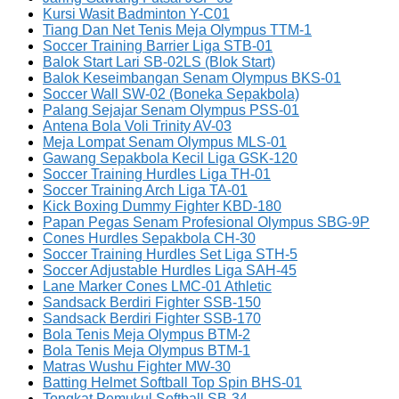
Kursi Wasit Badminton Y-C01
Tiang Dan Net Tenis Meja Olympus TTM-1
Soccer Training Barrier Liga STB-01
Balok Start Lari SB-02LS (Blok Start)
Balok Keseimbangan Senam Olympus BKS-01
Soccer Wall SW-02 (Boneka Sepakbola)
Palang Sejajar Senam Olympus PSS-01
Antena Bola Voli Trinity AV-03
Meja Lompat Senam Olympus MLS-01
Gawang Sepakbola Kecil Liga GSK-120
Soccer Training Hurdles Liga TH-01
Soccer Training Arch Liga TA-01
Kick Boxing Dummy Fighter KBD-180
Papan Pegas Senam Profesional Olympus SBG-9P
Cones Hurdles Sepakbola CH-30
Soccer Training Hurdles Set Liga STH-5
Soccer Adjustable Hurdles Liga SAH-45
Lane Marker Cones LMC-01 Athletic
Sandsack Berdiri Fighter SSB-150
Sandsack Berdiri Fighter SSB-170
Bola Tenis Meja Olympus BTM-2
Bola Tenis Meja Olympus BTM-1
Matras Wushu Fighter MW-30
Batting Helmet Softball Top Spin BHS-01
Tongkat Pemukul Softball SB-34