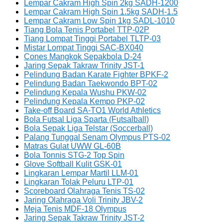
Lempar Cakram High Spin 2kg SADH-1200
Lempar Cakram High Spin 1.5kg SADH-1.5
Lempar Cakram Low Spin 1kg SADL-1010
Tiang Bola Tenis Portabel TTP-02P
Tiang Lompat Tinggi Portabel TLTP-03
Mistar Lompat Tinggi SAC-BX040
Cones Mangkok Sepakbola D-24
Jaring Sepak Takraw Trinity JST-1
Pelindung Badan Karate Fighter BPKF-2
Pelindung Badan Taekwondo BPT-02
Pelindung Kepala Wushu PKW-02
Pelindung Kepala Kempo PKP-02
Take-off Board SA-TO1 World Athletics
Bola Futsal Liga Sparta (Futsalball)
Bola Sepak Liga Telstar (Soccerball)
Palang Tunggal Senam Olympus PTS-02
Matras Gulat UWW GL-60B
Bola Tonnis STG-2 Top Spin
Glove Softball Kulit GSK-01
Lingkaran Lempar Martil LLM-01
Lingkaran Tolak Peluru LTP-01
Scoreboard Olahraga Tenis TS-02
Jaring Olahraga Voli Trinity JBV-2
Meja Tenis MDF-18 Olympus
Jaring Sepak Takraw Trinity JST-2