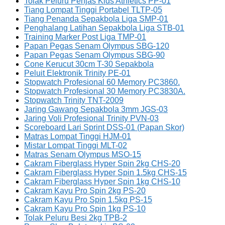
Tolak Peluru Penjas Kids Athletics PP-01
Tiang Lompat Tinggi Portabel TLTP-05
Tiang Penanda Sepakbola Liga SMP-01
Penghalang Latihan Sepakbola Liga STB-01
Training Marker Post Liga TMP-01
Papan Pegas Senam Olympus SBG-120
Papan Pegas Senam Olympus SBG-90
Cone Kerucut 30cm T-30 Sepakbola
Peluit Elektronik Trinity PE-01
Stopwatch Profesional 60 Memory PC3860.
Stopwatch Profesional 30 Memory PC3830A.
Stopwatch Trinity TNT-2009
Jaring Gawang Sepakbola 3mm JGS-03
Jaring Voli Profesional Trinity PVN-03
Scoreboard Lari Sprint DSS-01 (Papan Skor)
Matras Lompat Tinggi HJM-01
Mistar Lompat Tinggi MLT-02
Matras Senam Olympus MSO-15
Cakram Fiberglass Hyper Spin 2kg CHS-20
Cakram Fiberglass Hyper Spin 1.5kg CHS-15
Cakram Fiberglass Hyper Spin 1kg CHS-10
Cakram Kayu Pro Spin 2kg PS-20
Cakram Kayu Pro Spin 1.5kg PS-15
Cakram Kayu Pro Spin 1kg PS-10
Tolak Peluru Besi 2kg TPB-2