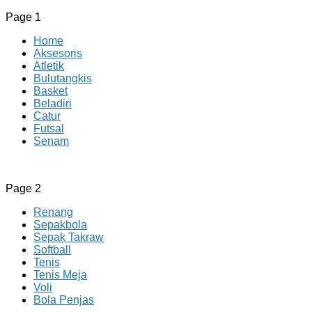
Page 1
Home
Aksesoris
Atletik
Bulutangkis
Basket
Beladiri
Catur
Futsal
Senam
CV JAYA BERSAMA Co Id
Menyediakan Semua Perlengkapan Olahraga Yang
Page 2
Lengkap, Berkualitas Dengan Harga Yang Murah
Renang
Sepakbola
Sepak Takraw
Softball
Tenis
Tenis Meja
Voli
Bola Penjas