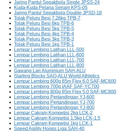
Jaring Pantul Sepakbola Single JPSS-24
Kuda-Kuda Pelana Senam KPS-05
Jaring Pantul Sepakbola Double JPSD-18
Tolak Peluru Besi 7.26kg TPB-7
Tolak Peluru Besi 6kg TPB-6
Tolak Peluru Besi 5kg TPB-5
Tolak Peluru Besi 4kg TPB-4
Tolak Peluru Besi 3kg TPB-3
Tolak Peluru Besi 1kg TPB-1
Lempar Lembing Latihan LLL-500
Lempar Lembing Latihan LLL-600
Lempar Lembing Latihan LLL-700
Lempar Lembing Latihan LLL-800
Gawang Lari Aluminium SAH-ALU
Starting Blocks SAQ-ALU World Athletics
Lempar Lembing 600g 65m Flex 6.0 SAF-MC600
Lempar Lembing 700g IAAF SAF-YC700
Lempar Lembing 800g 85m Flex 5.0 SAF-MC800
Lempar Lembing Pertandingan YJ-600
Lempar Lembing Pertandingan YJ-700
Lempar Lembing Pertandingan YJ-800
Lempar Cakram Kompetisi 2kg LCK-2
Lempar Cakram Kompetisi 1.5kg LCK-1.5
Lempar Cakram Kompetisi 1kg LCK-1
Speed Agility Hoops Liga SAH-40