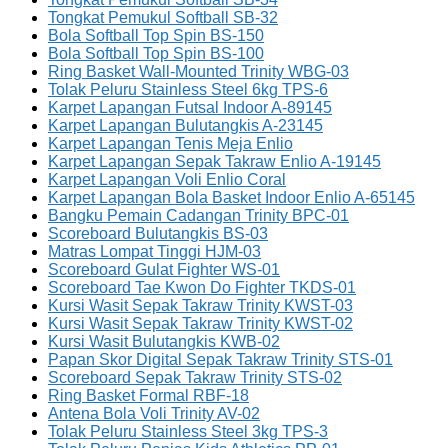
Tongkat Pemukul Softball SB-32
Bola Softball Top Spin BS-150
Bola Softball Top Spin BS-100
Ring Basket Wall-Mounted Trinity WBG-03
Tolak Peluru Stainless Steel 6kg TPS-6
Karpet Lapangan Futsal Indoor A-89145
Karpet Lapangan Bulutangkis A-23145
Karpet Lapangan Tenis Meja Enlio
Karpet Lapangan Sepak Takraw Enlio A-19145
Karpet Lapangan Voli Enlio Coral
Karpet Lapangan Bola Basket Indoor Enlio A-65145
Bangku Pemain Cadangan Trinity BPC-01
Scoreboard Bulutangkis BS-03
Matras Lompat Tinggi HJM-03
Scoreboard Gulat Fighter WS-01
Scoreboard Tae Kwon Do Fighter TKDS-01
Kursi Wasit Sepak Takraw Trinity KWST-03
Kursi Wasit Sepak Takraw Trinity KWST-02
Kursi Wasit Bulutangkis KWB-02
Papan Skor Digital Sepak Takraw Trinity STS-01
Scoreboard Sepak Takraw Trinity STS-02
Ring Basket Formal RBF-18
Antena Bola Voli Trinity AV-02
Tolak Peluru Stainless Steel 3kg TPS-3