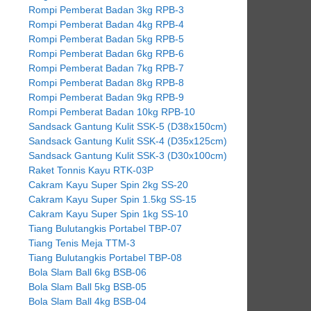
Rompi Pemberat Badan 3kg RPB-3
Rompi Pemberat Badan 4kg RPB-4
Rompi Pemberat Badan 5kg RPB-5
Rompi Pemberat Badan 6kg RPB-6
Rompi Pemberat Badan 7kg RPB-7
Rompi Pemberat Badan 8kg RPB-8
Rompi Pemberat Badan 9kg RPB-9
Rompi Pemberat Badan 10kg RPB-10
Sandsack Gantung Kulit SSK-5 (D38x150cm)
Sandsack Gantung Kulit SSK-4 (D35x125cm)
Sandsack Gantung Kulit SSK-3 (D30x100cm)
Raket Tonnis Kayu RTK-03P
Cakram Kayu Super Spin 2kg SS-20
Cakram Kayu Super Spin 1.5kg SS-15
Cakram Kayu Super Spin 1kg SS-10
Tiang Bulutangkis Portabel TBP-07
Tiang Tenis Meja TTM-3
Tiang Bulutangkis Portabel TBP-08
Bola Slam Ball 6kg BSB-06
Bola Slam Ball 5kg BSB-05
Bola Slam Ball 4kg BSB-04