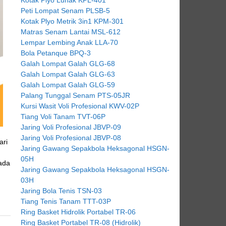
Peti Lompat Senam PLSB-5
Kotak Plyo Metrik 3in1 KPM-301
Matras Senam Lantai MSL-612
Lempar Lembing Anak LLA-70
Bola Petanque BPQ-3
Galah Lompat Galah GLG-68
Galah Lompat Galah GLG-63
Galah Lompat Galah GLG-59
Palang Tunggal Senam PTS-05JR
Kursi Wasit Voli Profesional KWV-02P
Tiang Voli Tanam TVT-06P
Jaring Voli Profesional JBVP-09
Jaring Voli Profesional JBVP-08
ari
Jaring Gawang Sepakbola Heksagonal HSGN-
05H
 ada
Jaring Gawang Sepakbola Heksagonal HSGN-
03H
Jaring Bola Tenis TSN-03
Tiang Tenis Tanam TTT-03P
Ring Basket Hidrolik Portabel TR-06
Ring Basket Portabel TR-08 (Hidrolik)