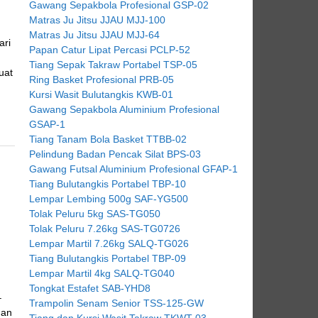
Gawang Sepakbola Profesional GSP-02
Matras Ju Jitsu JJAU MJJ-100
Matras Ju Jitsu JJAU MJJ-64
ari
Papan Catur Lipat Percasi PCLP-52
Tiang Sepak Takraw Portabel TSP-05
uat
Ring Basket Profesional PRB-05
Kursi Wasit Bulutangkis KWB-01
Gawang Sepakbola Aluminium Profesional
GSAP-1
Tiang Tanam Bola Basket TTBB-02
Pelindung Badan Pencak Silat BPS-03
Gawang Futsal Aluminium Profesional GFAP-1
Tiang Bulutangkis Portabel TBP-10
Lempar Lembing 500g SAF-YG500
Tolak Peluru 5kg SAS-TG050
Tolak Peluru 7.26kg SAS-TG0726
Lempar Martil 7.26kg SALQ-TG026
Tiang Bulutangkis Portabel TBP-09
Lempar Martil 4kg SALQ-TG040
Tongkat Estafet SAB-YHD8
–
Trampolin Senam Senior TSS-125-GW
dan
Tiang dan Kursi Wasit Takraw TKWT-03