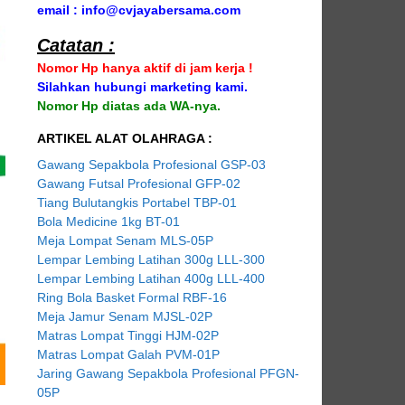
email : info@cvjayabersama.com
Catatan :
Nomor Hp hanya aktif di jam kerja !
Silahkan hubungi marketing kami.
Nomor Hp diatas ada WA-nya.
ARTIKEL ALAT OLAHRAGA :
Gawang Sepakbola Profesional GSP-03
Gawang Futsal Profesional GFP-02
Tiang Bulutangkis Portabel TBP-01
Bola Medicine 1kg BT-01
Meja Lompat Senam MLS-05P
Lempar Lembing Latihan 300g LLL-300
Lempar Lembing Latihan 400g LLL-400
Ring Bola Basket Formal RBF-16
Meja Jamur Senam MJSL-02P
Matras Lompat Tinggi HJM-02P
Matras Lompat Galah PVM-01P
Jaring Gawang Sepakbola Profesional PFGN-
05P