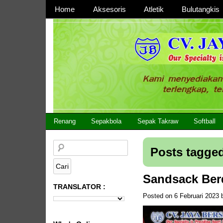
Page 1
Home
Aksesoris
Atletik
Bulutangkis
Page 2
CV JAYA BERSAMA Co Id
Menyediakan Semua Perlengkapan Olahraga Yang
Renang
Sepakbola
Sepak Takraw
Softball
Posts tagged
Sandsack Ber
TRANSLATOR :
Posted on
6 Februari 2023