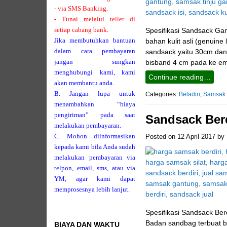
- via SMS Banking.
- Tunai melalui teller di
setiap cabang bank.
Spesifikasi Sandsack Gan
Jika membutuhkan bantuan
bahan kulit asli (genuine 
dalam cara pembayaran
sandsack yaitu 30cm dan 
jangan sungkan
bisband 4 cm pada ke emp
menghubungi kami, kami
Continue reading…
akan membantu anda.
B. Jangan lupa untuk
Categories:
Beladiri
,
Samsak
menambahkan “biaya
pengiriman” pada saat
Sandsack Berd
melakukan pembayaran.
C. Mohon diinformasikan
Posted on
12 April 2017
by
kepada kami bila Anda sudah
melakukan pembayaran via
telpon, email, sms, atau via
YM, agar kami dapat
memprosesnya lebih lanjut.
Spesifikasi Sandsack Ber
Badan sandbag terbuat ba
BIAYA DAN WAKTU