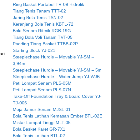
Ring Basket Portabel TR-09 Hidrolik
Tiang Tenis Tanam TTT-02
Jaring Bola Tenis TSN-02
Keranjang Bola Tenis KBTL-72
Bola Senam Ritmik RGB-19G
Tiang Bola Voli Tanam TVT-05
Padding Tiang Basket TTBB-02P
Starting Block YJ-021
ari
Steeplechase Hurdle – Movable YJ-SM –
3,94m
Steeplechase Hurdle – Movable YJ-SM – 5m
Steeplechase Hurdle – Water Jump YJ-WJB
Peti Lompat Senam PLS-05M
Peti Lompat Senam PLS-07N
Take-Off Foundation Tray & Board Cover YJ-
TJ-006
Meja Jamur Senam MJSL-01
Bola Tenis Latihan Kemasan Ember BTL-02E
Mistar Lompat Tinggi MLT-05
Bola Basket Karet GR-7X1
Bola Tenis Latihan BTL-02