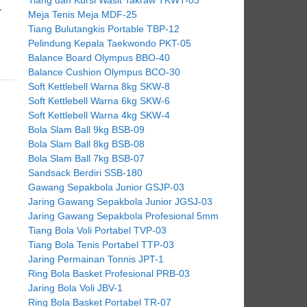
–
Meja Tenis Meja MDF-25
Tiang Bulutangkis Portable TBP-12
Pelindung Kepala Taekwondo PKT-05
Balance Board Olympus BBO-40
Balance Cushion Olympus BCO-30
Soft Kettlebell Warna 8kg SKW-8
Soft Kettlebell Warna 6kg SKW-6
Soft Kettlebell Warna 4kg SKW-4
Bola Slam Ball 9kg BSB-09
Bola Slam Ball 8kg BSB-08
Bola Slam Ball 7kg BSB-07
Sandsack Berdiri SSB-180
Gawang Sepakbola Junior GSJP-03
Jaring Gawang Sepakbola Junior JGSJ-03
Jaring Gawang Sepakbola Profesional 5mm
Tiang Bola Voli Portabel TVP-03
Tiang Bola Tenis Portabel TTP-03
Jaring Permainan Tonnis JPT-1
Ring Bola Basket Profesional PRB-03
Jaring Bola Voli JBV-1
Ring Bola Basket Portabel TR-07