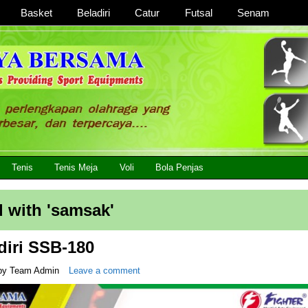
Basket
Beladiri
Catur
Futsal
Senam
 Lengkap, Berkualitas Dengan Harga Yang Murah
Tenis
Tenis Meja
Voli
Bola Penjas
 with '
samsak
'
diri SSB-180
by
Team Admin
Leave a comment