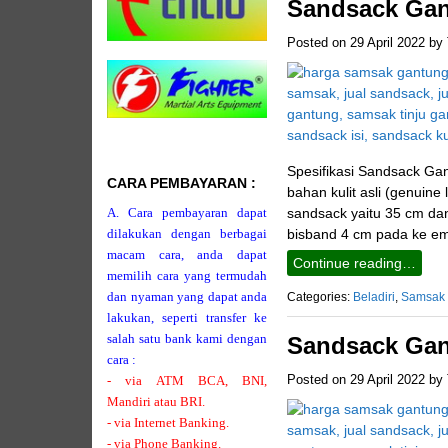
Sandsack Gan
Posted on
29 April 2022
by
Spesifikasi Sandsack Gan
CARA PEMBAYARAN :
bahan kulit asli (genuine 
A. Cara pembayaran dapat
sandsack yaitu 35 cm dan
dilakukan dengan berbagai
bisband 4 cm pada ke emp
macam cara, anda dapat
Continue reading…
memilih cara yang termudah
dan nyaman yang dapat anda
Categories:
Beladiri
,
Samsak
lakukan, seperti transfer ke
salah satu bank kami dengan
Sandsack Gan
cara :
Posted on
29 April 2022
by
- via ATM BCA, BNI,
Mandiri atau BRI.
- via Internet Banking.
- via Phone Banking.