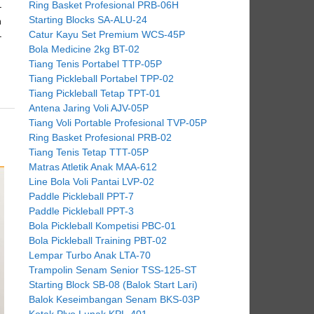
Ring Basket Profesional PRB-06H
–
Starting Blocks SA-ALU-24
n
Catur Kayu Set Premium WCS-45P
–
Bola Medicine 2kg BT-02
Tiang Tenis Portabel TTP-05P
Tiang Pickleball Portabel TPP-02
Tiang Pickleball Tetap TPT-01
Antena Jaring Voli AJV-05P
Tiang Voli Portable Profesional TVP-05P
Ring Basket Profesional PRB-02
Tiang Tenis Tetap TTT-05P
Matras Atletik Anak MAA-612
Line Bola Voli Pantai LVP-02
Paddle Pickleball PPT-7
Paddle Pickleball PPT-3
Bola Pickleball Kompetisi PBC-01
Bola Pickleball Training PBT-02
Lempar Turbo Anak LTA-70
Trampolin Senam Senior TSS-125-ST
Starting Block SB-08 (Balok Start Lari)
Balok Keseimbangan Senam BKS-03P
Kotak Plyo Lunak KPL-401