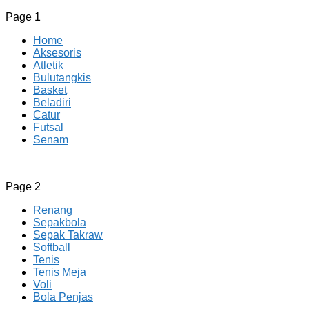
Page 1
Home
Aksesoris
Atletik
Bulutangkis
Basket
Beladiri
Catur
Futsal
Senam
CV JAYA BERSAMA Co Id
Menyediakan Semua Perlengkapan Olahraga Yang Lengkap, 
Page 2
Renang
Sepakbola
Sepak Takraw
Softball
Tenis
Tenis Meja
Voli
Bola Penjas