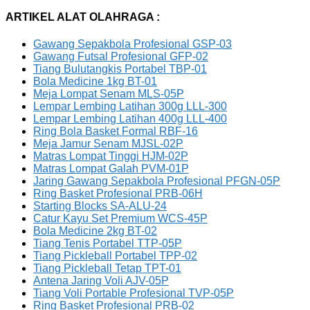
ARTIKEL ALAT OLAHRAGA :
Gawang Sepakbola Profesional GSP-03
Gawang Futsal Profesional GFP-02
Tiang Bulutangkis Portabel TBP-01
Bola Medicine 1kg BT-01
Meja Lompat Senam MLS-05P
Lempar Lembing Latihan 300g LLL-300
Lempar Lembing Latihan 400g LLL-400
Ring Bola Basket Formal RBF-16
Meja Jamur Senam MJSL-02P
Matras Lompat Tinggi HJM-02P
Matras Lompat Galah PVM-01P
Jaring Gawang Sepakbola Profesional PFGN-05P
Ring Basket Profesional PRB-06H
Starting Blocks SA-ALU-24
Catur Kayu Set Premium WCS-45P
Bola Medicine 2kg BT-02
Tiang Tenis Portabel TTP-05P
Tiang Pickleball Portabel TPP-02
Tiang Pickleball Tetap TPT-01
Antena Jaring Voli AJV-05P
Tiang Voli Portable Profesional TVP-05P
Ring Basket Profesional PRB-02