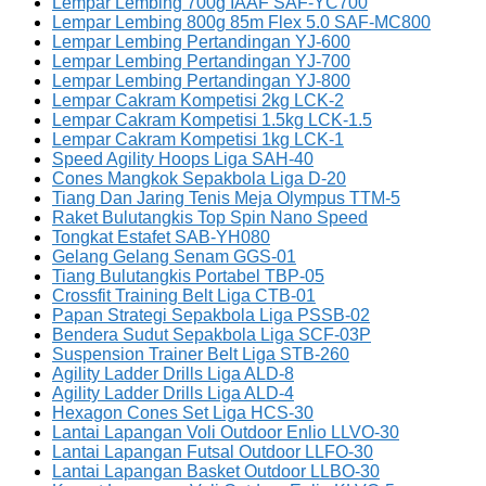
Lempar Lembing 700g IAAF SAF-YC700
Lempar Lembing 800g 85m Flex 5.0 SAF-MC800
Lempar Lembing Pertandingan YJ-600
Lempar Lembing Pertandingan YJ-700
Lempar Lembing Pertandingan YJ-800
Lempar Cakram Kompetisi 2kg LCK-2
Lempar Cakram Kompetisi 1.5kg LCK-1.5
Lempar Cakram Kompetisi 1kg LCK-1
Speed Agility Hoops Liga SAH-40
Cones Mangkok Sepakbola Liga D-20
Tiang Dan Jaring Tenis Meja Olympus TTM-5
Raket Bulutangkis Top Spin Nano Speed
Tongkat Estafet SAB-YH080
Gelang Gelang Senam GGS-01
Tiang Bulutangkis Portabel TBP-05
Crossfit Training Belt Liga CTB-01
Papan Strategi Sepakbola Liga PSSB-02
Bendera Sudut Sepakbola Liga SCF-03P
Suspension Trainer Belt Liga STB-260
Agility Ladder Drills Liga ALD-8
Agility Ladder Drills Liga ALD-4
Hexagon Cones Set Liga HCS-30
Lantai Lapangan Voli Outdoor Enlio LLVO-30
Lantai Lapangan Futsal Outdoor LLFO-30
Lantai Lapangan Basket Outdoor LLBO-30