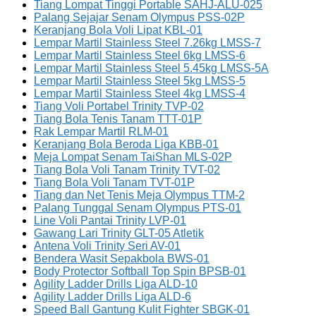
Tiang Lompat Tinggi Portable SAHJ-ALU-025
Palang Sejajar Senam Olympus PSS-02P
Keranjang Bola Voli Lipat KBL-01
Lempar Martil Stainless Steel 7.26kg LMSS-7
Lempar Martil Stainless Steel 6kg LMSS-6
Lempar Martil Stainless Steel 5.45kg LMSS-5A
Lempar Martil Stainless Steel 5kg LMSS-5
Lempar Martil Stainless Steel 4kg LMSS-4
Tiang Voli Portabel Trinity TVP-02
Tiang Bola Tenis Tanam TTT-01P
Rak Lempar Martil RLM-01
Keranjang Bola Beroda Liga KBB-01
Meja Lompat Senam TaiShan MLS-02P
Tiang Bola Voli Tanam Trinity TVT-02
Tiang Bola Voli Tanam TVT-01P
Tiang dan Net Tenis Meja Olympus TTM-2
Palang Tunggal Senam Olympus PTS-01
Line Voli Pantai Trinity LVP-01
Gawang Lari Trinity GLT-05 Atletik
Antena Voli Trinity Seri AV-01
Bendera Wasit Sepakbola BWS-01
Body Protector Softball Top Spin BPSB-01
Agility Ladder Drills Liga ALD-10
Agility Ladder Drills Liga ALD-6
Speed Ball Gantung Kulit Fighter SBGK-01