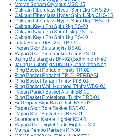
Matras Senam Olympus MSO-15
Cakram Fiberglass Hyper Spin 2kg CHS-20
Cakram Fiberglass Hyper Spin 1.5kg CHS-15
Cakram Fiberglass Hyper Spin 1kg CHS-10
Cakram Kayu Pro Spin 2kg PS-20
Cakram Kayu Pro Spin 1.5kg PS-15
Cakram Kayu Pro Spin 1kg PS-10
Tolak Peluru Besi 2kg TPB-2
Papan Skor Bulutangkis BS-02
Papan Skor Bulutangkis Trinity BS-01
Jaring Bulutangkis BN-02 (Badminton Net)
Jaring Bulutangkis BN-01 (Badminton Net)
Ring Basket Portable Trinity TR-02
Ring Basket Portabel TR-01 PERBASI
Ring Basket Tanam Trinity TTB-01
Ring Basket Wall Mounted Trinity WBG-03
Papan Pantul Basket Akrilik BB-01
Ring Basket Profesional Trinity PRB-01
Set Papan Skor Basketball BSS-03
Papan Skor Bola Basket BSS-02
Papan Skor Basket Set BSS-01
Scoreboard Karate Fighter KS-01
Papan Skor Digital Yudo Fighter JS-01
Matras Kempo Perkemi KP-30
Matras Pencak Silat PS-30 Fighter