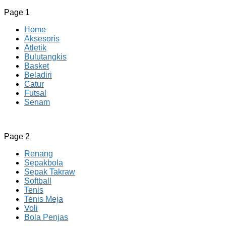
Page 1
Home
Aksesoris
Atletik
Bulutangkis
Basket
Beladiri
Catur
Futsal
Senam
CV JAYA BERSAMA Co Id
Menyediakan Semua Perlengkapan Olahraga Yang
Page 2
Lengkap, Berkualitas Dengan Harga Yang Murah
Renang
Sepakbola
Sepak Takraw
Softball
Tenis
Tenis Meja
Voli
Bola Penjas