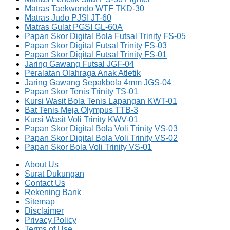
Matras Taekwondo WTF TKD-30
Matras Judo PJSI JT-60
Matras Gulat PGSI GL-60A
Papan Skor Digital Bola Futsal Trinity FS-05
Papan Skor Digital Futsal Trinity FS-03
Papan Skor Digital Futsal Trinity FS-01
Jaring Gawang Futsal JGF-04
Peralatan Olahraga Anak Atletik
Jaring Gawang Sepakbola 4mm JGS-04
Papan Skor Tenis Trinity TS-01
Kursi Wasit Bola Tenis Lapangan KWT-01
Bat Tenis Meja Olympus TTB-3
Kursi Wasit Voli Trinity KWV-01
Papan Skor Digital Bola Voli Trinity VS-03
Papan Skor Digital Bola Voli Trinity VS-02
Papan Skor Bola Voli Trinity VS-01
About Us
Surat Dukungan
Contact Us
Rekening Bank
Sitemap
Disclaimer
Privacy Policy
Terms of Use