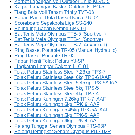
Karpet Lapangan Voli Outdoor Enlio KLVO-5
Karpet Lapangan Basket Outdoor KLBO-5
Tiang Bola Voli Tanam Trinity TVT-03
Papan Pantul Bola Basket Kaca BB-02
Scoreboard Sepakbola Liga SS-240
Pelindung Badan Kempo BPK-01
Bat Tenis Meja Olympus TTB-5 (Sportive+)
Bat Tenis Meja Olympus TTB-4 (Sportive)
Bat Tenis Meja Olympus TTB-2 (Advance+)
Ring Basket Portable TR-05 (Manual Hydraulic)
Ring Basket Portable TR-03
Papan Henti Tolak Peluru YJ-SP
Lingkaran Lempar Cakram LLC-01
Tolak Peluru Stainless Steel 7.26kg TPS-7
Tolak Peluru Stainless Steel 6kg TPS-6 IAAF
Tolak Peluru Stainless Steel 5.45kg TPS-5A IAAF
Tolak Peluru Stainless Steel 5kg TPS-5
Tolak Peluru Stainless Steel 4kg TPS-4
Tolak Peluru Kuningan 7.26kg TPK-7 IAAF
Tolak Peluru Kuningan 6kg TPK-6 IAAF
Tolak Peluru Kuningan 5.45kg TPK-5A IAAF
Tolak Peluru Kuningan 5kg TPK-5 IAAF
Tolak Peluru Kuningan 4kg TPK-4 IAAF
Palang Tunggal Senam Olympus PTS-03P
Palang Bertingkat Senam Olympus PBS-02P