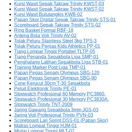
Kursi Wasit Sepak Takraw Trinity KWST-03
Kursi Wasit Sepak Takraw Trinity KWST-02
Kursi Wasit Bulutangkis KWB-02
Papan Skor Digital Sepak Takraw Trinity STS-01
Scoreboard Sepak Takraw Trinity STS-02
Ring Basket Formal RBF-18
Antena Bola Voli Trinity AV-02
Tolak Peluru Stainless Steel 3kg TPS-3
Tolak Peluru Penjas Kids Athletics PP-01
Tiang Lompat Tinggi Portabel TLTP-05
Tiang Penanda Sepakbola Liga SMP-01
Penghalang Latihan Sepakbola Liga STB-01
Training Marker Post Liga TMP-01
Papan Pegas Senam Olympus SBG-120
Papan Pegas Senam Olympus SBG-90
Cone Kerucut 30cm T-30 Sepakbola
Peluit Elektronik Trinity PE-01
Stopwatch Profesional 60 Memory PC3860.
Stopwatch Profesional 30 Memory PC3830A.
Stopwatch Trinity TNT-2009
Jaring Gawang Sepakbola 3mm JGS-03
Jaring Voli Profesional Trinity PVN-03
Scoreboard Lari Sprint DSS-01 (Papan Skor)
Matras Lompat Tinggi HJM-01
Mistar Lompat Tinggi MLT-02