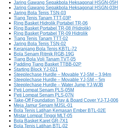
Jaring Gawang Sepakbola Heksagonal HSGN-05H
Jaring Gawang Sepakbola Heksagonal HSGN-03H
Jaring Bola Tenis TSN-03
Tiang Tenis Tanam TTT-03P
Ring Basket Hidrolik Portabel TR-06
Ring Basket Portabel TR-08 (Hidrolik)
Ring Basket Portabel TR-09 Hidrolik
Tiang Tenis Tanam TTT-02
Jaring Bola Tenis TSN-02
Keranjang Bola Tenis KBTL-72
Bola Senam Ritmik RGB-19G
Tiang Bola Voli Tanam TVT-05
Padding Tiang Basket TTBB-02P
Starting Block YJ-021
Steeplechase Hurdle – Movable YJ-SM – 3,94m
Steeplechase Hurdle – Movable YJ-SM – 5m
Steeplechase Hurdle – Water Jump YJ-WJB
Peti Lompat Senam PLS-05M
Peti Lompat Senam PLS-07N
Take-Off Foundation Tray & Board Cover YJ-TJ-006
Meja Jamur Senam MJSL-01
Bola Tenis Latihan Kemasan Ember BTL-02E
Mistar Lompat Tinggi MLT-05
Bola Basket Karet GR-7X1
Bola Tenis Latihan BTL-02