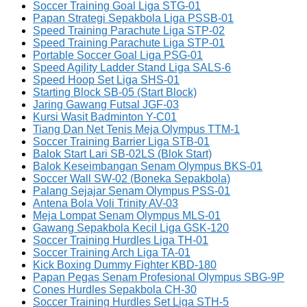
Soccer Training Goal Liga STG-01
Papan Strategi Sepakbola Liga PSSB-01
Speed Training Parachute Liga STP-02
Speed Training Parachute Liga STP-01
Portable Soccer Goal Liga PSG-01
Speed Agility Ladder Stand Liga SALS-6
Speed Hoop Set Liga SHS-01
Starting Block SB-05 (Start Block)
Jaring Gawang Futsal JGF-03
Kursi Wasit Badminton Y-C01
Tiang Dan Net Tenis Meja Olympus TTM-1
Soccer Training Barrier Liga STB-01
Balok Start Lari SB-02LS (Blok Start)
Balok Keseimbangan Senam Olympus BKS-01
Soccer Wall SW-02 (Boneka Sepakbola)
Palang Sejajar Senam Olympus PSS-01
Antena Bola Voli Trinity AV-03
Meja Lompat Senam Olympus MLS-01
Gawang Sepakbola Kecil Liga GSK-120
Soccer Training Hurdles Liga TH-01
Soccer Training Arch Liga TA-01
Kick Boxing Dummy Fighter KBD-180
Papan Pegas Senam Profesional Olympus SBG-9P
Cones Hurdles Sepakbola CH-30
Soccer Training Hurdles Set Liga STH-5