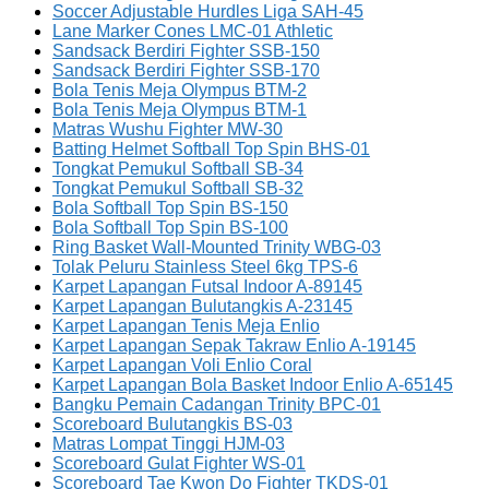
Soccer Adjustable Hurdles Liga SAH-45
Lane Marker Cones LMC-01 Athletic
Sandsack Berdiri Fighter SSB-150
Sandsack Berdiri Fighter SSB-170
Bola Tenis Meja Olympus BTM-2
Bola Tenis Meja Olympus BTM-1
Matras Wushu Fighter MW-30
Batting Helmet Softball Top Spin BHS-01
Tongkat Pemukul Softball SB-34
Tongkat Pemukul Softball SB-32
Bola Softball Top Spin BS-150
Bola Softball Top Spin BS-100
Ring Basket Wall-Mounted Trinity WBG-03
Tolak Peluru Stainless Steel 6kg TPS-6
Karpet Lapangan Futsal Indoor A-89145
Karpet Lapangan Bulutangkis A-23145
Karpet Lapangan Tenis Meja Enlio
Karpet Lapangan Sepak Takraw Enlio A-19145
Karpet Lapangan Voli Enlio Coral
Karpet Lapangan Bola Basket Indoor Enlio A-65145
Bangku Pemain Cadangan Trinity BPC-01
Scoreboard Bulutangkis BS-03
Matras Lompat Tinggi HJM-03
Scoreboard Gulat Fighter WS-01
Scoreboard Tae Kwon Do Fighter TKDS-01