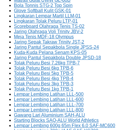
Matras Gulat UWW GL-60B
Bola Tonnis STG-2 Top Spin
Glove Softball Kulit GSK-01
Lingkaran Lempar Martil LLM-01
Lingkaran Tolak Peluru LTP-01
Scoreboard Olahraga Tenis TS-02
Jaring Olahraga Voli Trinity JBV-2
Meja Tenis MDF-18 Olympus
Jaring Sepak Takraw Trinity JST-2
Jaring Pantul Sepakbola Single JPSS-24
Kuda-Kuda Pelana Senam KPS-05
Jaring Pantul Sepakbola Double JPSD-18
Tolak Peluru Besi 7.26kg TPB-7
Tolak Peluru Besi 6kg TPB-6
Tolak Peluru Besi 5kg TPB-5
Tolak Peluru Besi 4kg TPB-4
Tolak Peluru Besi 3kg TPB-3
Tolak Peluru Besi 1kg TPB-1
Lempar Lembing Latihan LLL-500
Lempar Lembing Latihan LLL-600
Lempar Lembing Latihan LLL-700
Lempar Lembing Latihan LLL-800
Gawang Lari Aluminium SAH-ALU
Starting Blocks SAQ-ALU World Athletics
Lempar Lembing 600g 65m Flex 6.0 SAF-MC600