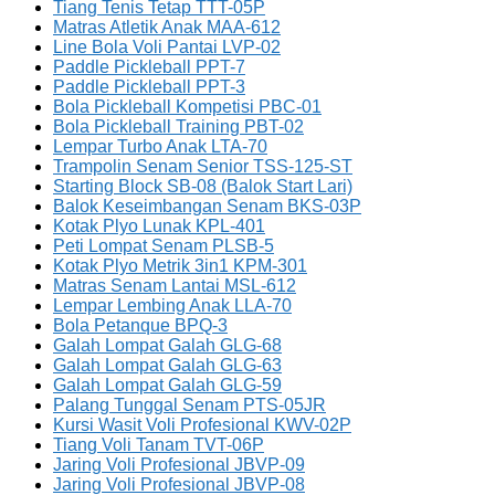
Tiang Tenis Tetap TTT-05P
Matras Atletik Anak MAA-612
Line Bola Voli Pantai LVP-02
Paddle Pickleball PPT-7
Paddle Pickleball PPT-3
Bola Pickleball Kompetisi PBC-01
Bola Pickleball Training PBT-02
Lempar Turbo Anak LTA-70
Trampolin Senam Senior TSS-125-ST
Starting Block SB-08 (Balok Start Lari)
Balok Keseimbangan Senam BKS-03P
Kotak Plyo Lunak KPL-401
Peti Lompat Senam PLSB-5
Kotak Plyo Metrik 3in1 KPM-301
Matras Senam Lantai MSL-612
Lempar Lembing Anak LLA-70
Bola Petanque BPQ-3
Galah Lompat Galah GLG-68
Galah Lompat Galah GLG-63
Galah Lompat Galah GLG-59
Palang Tunggal Senam PTS-05JR
Kursi Wasit Voli Profesional KWV-02P
Tiang Voli Tanam TVT-06P
Jaring Voli Profesional JBVP-09
Jaring Voli Profesional JBVP-08