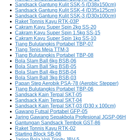
Sandsack Gantung Kulit SSK-5 (D38x150cm)
Sandsack Gantung Kulit SSK-4 (D35x125cm)
Sandsack Gantung Kulit SSK-3 (D30x100cm)
Raket Tonnis Kayu RTK-03P
Cakram Kayu Super Spin 2kg SS-20
Cakram Kayu Super Spin 1.5kg SS-15
Cakram Kayu Super Spin 1kg SS-10
Tiang Bulutangkis Portabel TBP-07
Tiang Tenis Meja TTM-3
Tiang Bulutangkis Portabel TBP-08
Bola Slam Ball 6kg BSB-06
Bola Slam Ball 5kg BSB-05
Bola Slam Ball 4kg BSB-04
Bola Slam Ball 3kg BSB-03
Papan Step Aerobik PSA-78 (Aerobic Stepper)
Tiang Bulutangkis Portabel TBP-06
Sandsack Kain Terpal SKT-05
Sandsack Kain Terpal SKT-04
Sandsack Kain Terpal SKT-03 (D30 x 100cm)
Gawang Futsal Portabel GFP-05
Jaring Gawang Sepakbola Profesional JGSP-06H
Gantungan Sandsack Tembok GST-86
Raket Tonnis Kayu RTK-02
Starting Block SB-06
Jaring Bola Voli Trinity JBV-5