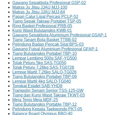
Gawang Sepakbola Profesional GSP-02
Matras Ju Jitsu JJAU MJJ-100
Matras Ju Jitsu JJAU MJJ-64
Papan Catur Lipat Percasi PCLP-52
Tiang Sepak Takraw Portabel TSP-05
Ring Basket Profesional PRB-05
Kursi Wasit Bulutangkis KWB-01
Gawang Sepakbola Aluminium Profesional GSAP-1
Tiang Tanam Bola Basket TTBB-02
Pelindung Badan Pencak Silat BPS-03
Gawang Futsal Aluminium Profesional GFAP-1
Tiang Bulutangkis Portabel TBP-10
Lempar Lembing 500g SAF-YG500
Tolak Peluru 5kg SAS-TG050
Tolak Peluru 7.26kg SAS-TG0726
Lempar Martil 7.26kg SALQ-TG026
Tiang Bulutangkis Portabel TBP-09
Lempar Martil 4kg SALQ-TG040
Tongkat Estafet SAB-YHD8
Trampolin Senam Senior TSS-125-GW
Tiang dan Kursi Wasit Takraw TKWT-03
Meja Tenis Meja MDF-25
Tiang Bulutangkis Portable TBP-12
Pelindung Kepala Taekwondo PKT-05
Balance Board Olympus BBO-40