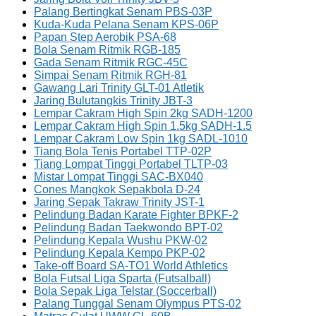
Palang Bertingkat Senam PBS-03P
Kuda-Kuda Pelana Senam KPS-06P
Papan Step Aerobik PSA-68
Bola Senam Ritmik RGB-185
Gada Senam Ritmik RGC-45C
Simpai Senam Ritmik RGH-81
Gawang Lari Trinity GLT-01 Atletik
Jaring Bulutangkis Trinity JBT-3
Lempar Cakram High Spin 2kg SADH-1200
Lempar Cakram High Spin 1.5kg SADH-1.5
Lempar Cakram Low Spin 1kg SADL-1010
Tiang Bola Tenis Portabel TTP-02P
Tiang Lompat Tinggi Portabel TLTP-03
Mistar Lompat Tinggi SAC-BX040
Cones Mangkok Sepakbola D-24
Jaring Sepak Takraw Trinity JST-1
Pelindung Badan Karate Fighter BPKF-2
Pelindung Badan Taekwondo BPT-02
Pelindung Kepala Wushu PKW-02
Pelindung Kepala Kempo PKP-02
Take-off Board SA-TO1 World Athletics
Bola Futsal Liga Sparta (Futsalball)
Bola Sepak Liga Telstar (Soccerball)
Palang Tunggal Senam Olympus PTS-02