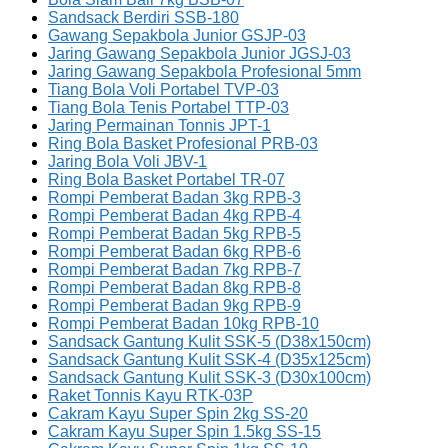
Sandsack Berdiri SSB-180
Gawang Sepakbola Junior GSJP-03
Jaring Gawang Sepakbola Junior JGSJ-03
Jaring Gawang Sepakbola Profesional 5mm
Tiang Bola Voli Portabel TVP-03
Tiang Bola Tenis Portabel TTP-03
Jaring Permainan Tonnis JPT-1
Ring Bola Basket Profesional PRB-03
Jaring Bola Voli JBV-1
Ring Bola Basket Portabel TR-07
Rompi Pemberat Badan 3kg RPB-3
Rompi Pemberat Badan 4kg RPB-4
Rompi Pemberat Badan 5kg RPB-5
Rompi Pemberat Badan 6kg RPB-6
Rompi Pemberat Badan 7kg RPB-7
Rompi Pemberat Badan 8kg RPB-8
Rompi Pemberat Badan 9kg RPB-9
Rompi Pemberat Badan 10kg RPB-10
Sandsack Gantung Kulit SSK-5 (D38x150cm)
Sandsack Gantung Kulit SSK-4 (D35x125cm)
Sandsack Gantung Kulit SSK-3 (D30x100cm)
Raket Tonnis Kayu RTK-03P
Cakram Kayu Super Spin 2kg SS-20
Cakram Kayu Super Spin 1.5kg SS-15