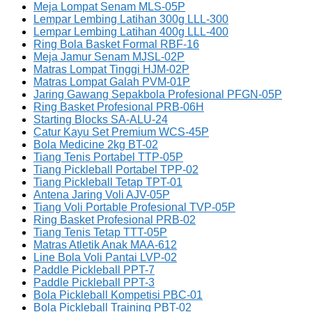
Meja Lompat Senam MLS-05P
Lempar Lembing Latihan 300g LLL-300
Lempar Lembing Latihan 400g LLL-400
Ring Bola Basket Formal RBF-16
Meja Jamur Senam MJSL-02P
Matras Lompat Tinggi HJM-02P
Matras Lompat Galah PVM-01P
Jaring Gawang Sepakbola Profesional PFGN-05P
Ring Basket Profesional PRB-06H
Starting Blocks SA-ALU-24
Catur Kayu Set Premium WCS-45P
Bola Medicine 2kg BT-02
Tiang Tenis Portabel TTP-05P
Tiang Pickleball Portabel TPP-02
Tiang Pickleball Tetap TPT-01
Antena Jaring Voli AJV-05P
Tiang Voli Portable Profesional TVP-05P
Ring Basket Profesional PRB-02
Tiang Tenis Tetap TTT-05P
Matras Atletik Anak MAA-612
Line Bola Voli Pantai LVP-02
Paddle Pickleball PPT-7
Paddle Pickleball PPT-3
Bola Pickleball Kompetisi PBC-01
Bola Pickleball Training PBT-02