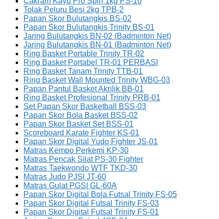
Cakram Kayu Pro Spin 1kg PS-10
Tolak Peluru Besi 2kg TPB-2
Papan Skor Bulutangkis BS-02
Papan Skor Bulutangkis Trinity BS-01
Jaring Bulutangkis BN-02 (Badminton Net)
Jaring Bulutangkis BN-01 (Badminton Net)
Ring Basket Portable Trinity TR-02
Ring Basket Portabel TR-01 PERBASI
Ring Basket Tanam Trinity TTB-01
Ring Basket Wall Mounted Trinity WBG-03
Papan Pantul Basket Akrilik BB-01
Ring Basket Profesional Trinity PRB-01
Set Papan Skor Basketball BSS-03
Papan Skor Bola Basket BSS-02
Papan Skor Basket Set BSS-01
Scoreboard Karate Fighter KS-01
Papan Skor Digital Yudo Fighter JS-01
Matras Kempo Perkemi KP-30
Matras Pencak Silat PS-30 Fighter
Matras Taekwondo WTF TKD-30
Matras Judo PJSI JT-60
Matras Gulat PGSI GL-60A
Papan Skor Digital Bola Futsal Trinity FS-05
Papan Skor Digital Futsal Trinity FS-03
Papan Skor Digital Futsal Trinity FS-01