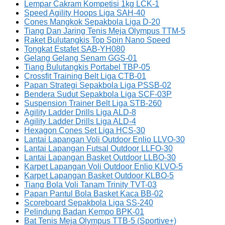
Lempar Cakram Kompetisi 1kg LCK-1
Speed Agility Hoops Liga SAH-40
Cones Mangkok Sepakbola Liga D-20
Tiang Dan Jaring Tenis Meja Olympus TTM-5
Raket Bulutangkis Top Spin Nano Speed
Tongkat Estafet SAB-YH080
Gelang Gelang Senam GGS-01
Tiang Bulutangkis Portabel TBP-05
Crossfit Training Belt Liga CTB-01
Papan Strategi Sepakbola Liga PSSB-02
Bendera Sudut Sepakbola Liga SCF-03P
Suspension Trainer Belt Liga STB-260
Agility Ladder Drills Liga ALD-8
Agility Ladder Drills Liga ALD-4
Hexagon Cones Set Liga HCS-30
Lantai Lapangan Voli Outdoor Enlio LLVO-30
Lantai Lapangan Futsal Outdoor LLFO-30
Lantai Lapangan Basket Outdoor LLBO-30
Karpet Lapangan Voli Outdoor Enlio KLVO-5
Karpet Lapangan Basket Outdoor KLBO-5
Tiang Bola Voli Tanam Trinity TVT-03
Papan Pantul Bola Basket Kaca BB-02
Scoreboard Sepakbola Liga SS-240
Pelindung Badan Kempo BPK-01
Bat Tenis Meja Olympus TTB-5 (Sportive+)