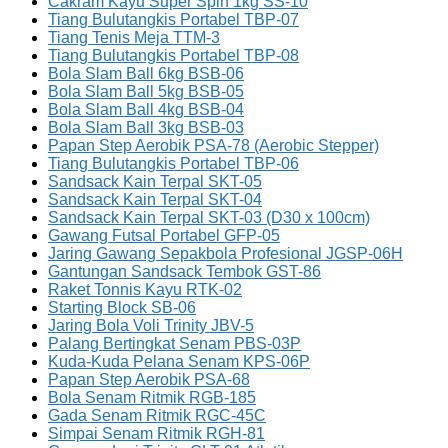
Cakram Kayu Super Spin 1kg SS-10
Tiang Bulutangkis Portabel TBP-07
Tiang Tenis Meja TTM-3
Tiang Bulutangkis Portabel TBP-08
Bola Slam Ball 6kg BSB-06
Bola Slam Ball 5kg BSB-05
Bola Slam Ball 4kg BSB-04
Bola Slam Ball 3kg BSB-03
Papan Step Aerobik PSA-78 (Aerobic Stepper)
Tiang Bulutangkis Portabel TBP-06
Sandsack Kain Terpal SKT-05
Sandsack Kain Terpal SKT-04
Sandsack Kain Terpal SKT-03 (D30 x 100cm)
Gawang Futsal Portabel GFP-05
Jaring Gawang Sepakbola Profesional JGSP-06H
Gantungan Sandsack Tembok GST-86
Raket Tonnis Kayu RTK-02
Starting Block SB-06
Jaring Bola Voli Trinity JBV-5
Palang Bertingkat Senam PBS-03P
Kuda-Kuda Pelana Senam KPS-06P
Papan Step Aerobik PSA-68
Bola Senam Ritmik RGB-185
Gada Senam Ritmik RGC-45C
Simpai Senam Ritmik RGH-81