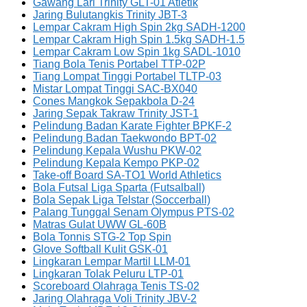
Gawang Lari Trinity GLT-01 Atletik
Jaring Bulutangkis Trinity JBT-3
Lempar Cakram High Spin 2kg SADH-1200
Lempar Cakram High Spin 1.5kg SADH-1.5
Lempar Cakram Low Spin 1kg SADL-1010
Tiang Bola Tenis Portabel TTP-02P
Tiang Lompat Tinggi Portabel TLTP-03
Mistar Lompat Tinggi SAC-BX040
Cones Mangkok Sepakbola D-24
Jaring Sepak Takraw Trinity JST-1
Pelindung Badan Karate Fighter BPKF-2
Pelindung Badan Taekwondo BPT-02
Pelindung Kepala Wushu PKW-02
Pelindung Kepala Kempo PKP-02
Take-off Board SA-TO1 World Athletics
Bola Futsal Liga Sparta (Futsalball)
Bola Sepak Liga Telstar (Soccerball)
Palang Tunggal Senam Olympus PTS-02
Matras Gulat UWW GL-60B
Bola Tonnis STG-2 Top Spin
Glove Softball Kulit GSK-01
Lingkaran Lempar Martil LLM-01
Lingkaran Tolak Peluru LTP-01
Scoreboard Olahraga Tenis TS-02
Jaring Olahraga Voli Trinity JBV-2