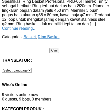
Spesifikasi Ring Basket Profesional PRB-06H merek Trinity
sebagai berikut : Ring terbuat dari as baja Ø20mm. Diameter
lingkaran bagian dalam yaitu 450 mm. Memiliki 3 buah
pegas baja ukuran φ38 x 80mm, kawat baja φ7 mm. Terdapat
12 loop untuk mengikat jaring dengan kawat stainless steel
φ2 mm. Ring basket tidak memiliki tepi tajam dan […]
Continue reading…
Categories:
Basket
,
Ring Basket
Cari
untuk:
TRANSLATOR :
Who's Online
9 visitors online now
0 guests,
9 bots,
0 members
KATEGORI PRODUK :