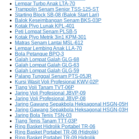
Lempar Turbo Anak LTA-70
Trampolin Senam Senior TSS-125-ST
Starting Block SB-08 (Balok Start Lari)
Balok Keseimbangan Senam BKS-03P
Kotak Plyo Lunak KPL-401
Peti Lompat Senam PLSB-5
Kotak Plyo Metrik 3in1 KPM-301
Matras Senam Lantai MSL-612
Lempar Lembing Anak LLA-70
Bola Petanque BPQ-3
Galah Lompat Galah GLG-68
Galah Lompat Galah GLG-63
Galah Lompat Galah GLG-59
Palang Tunggal Senam PTS-05JR
Kursi Wasit Voli Profesional KWV-02P
Tiang Voli Tanam TVT-06P
Jaring Voli Profesional JBVP-09
Jaring Voli Profesional JBVP-08
Jaring Gawang Sepakbola Heksagonal HSGN-05H
Jaring Gawang Sepakbola Heksagonal HSGN-03H
Jaring Bola Tenis TSN-03
Tiang Tenis Tanam TTT-03P
Ring Basket Hidrolik Portabel TR-06
Ring Basket Portabel TR-08 (Hidrolik)
Ring Basket Portabel TR-09 Hidrolik