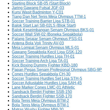
Starting Block SB-05 (Start Block)
Jaring Gawang Futsal JGF-03
Kursi Wasit Badminton Y-C01
Tiang Dan Net Tenis Meja Olympus TTM-1
Soccer Training Barrier Liga STB-01
Balok Start Lari SB-02LS (Blok Start)
Balok Keseimbangan Senam Olympus BKS-01
Soccer Wall SW-02 (Boneka Sepakbola)
Palang Sejajar Senam Olympus PSS-01
Antena Bola Voli Trinity AV-03
Meja Lompat Senam Olympus MLS-01
Gawang Sepakbola Kecil Liga GSK-120
Soccer Training Hurdles Liga TH-01
Soccer Training Arch Liga TA-01
Kick Boxing Dummy Fighter KBD-180
Papan Pegas Senam Profesional Olympus SBG-9P
Cones Hurdles Sepakbola CH-30
Soccer Training Hurdles Set Liga STH-5
Soccer Adjustable Hurdles Liga SAH-45
Lane Marker Cones LMC-01 Athletic
Sandsack Berdiri Fighter SSB-150
Sandsack Berdiri Fighter SSB-170
Bola Tenis Meja Olympus BTM-2
Bola Tenis Meja Olympus BTM-1
Matras Wushu Fighter MW-30