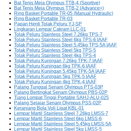
Bat Tenis Meja Olympus TTB-4 (Sportive)
Bat Tenis Meja Olympus TTB-2 (Advance+)
Ring Basket Portable TR-05 (Manual Hydraulic)
Ring Basket Portable TR-03
Papan Henti Tolak Peluru YJ-SP
Lingkaran Lempar Cakram LLC-01
Tolak Peluru Stainless Steel 7.26kg TPS-7
Tolak Peluru Stainless Steel 6kg TPS-6 IAAF
Tolak Peluru Stainless Steel 5.45kg TPS-5A IAAF
Tolak Peluru Stainless Steel 5kg TPS-5
Tolak Peluru Stainless Steel 4kg TPS-4
Tolak Peluru Kuningan 7.26kg TPK-7 IAAF
Tolak Peluru Kuningan 6kg TPK-6 IAAF
Tolak Peluru Kuningan 5.45kg TPK-5A IAAF
Tolak Peluru Kuningan 5kg TPK-5 IAAF
Tolak Peluru Kuningan 4kg TPK-4 IAAF
Palang Tunggal Senam Olympus PTS-03P
Palang Bertingkat Senam Olympus PBS-02P
Tiang Lompat Tinggi Portable SAHJ-ALU-025
Palang Sejajar Senam Olympus PSS-02P
Keranjang Bola Voli Lipat KBL-01
Lempar Martil Stainless Steel 7.26kg LMSS-7
Lempar Martil Stainless Steel 6kg LMSS-6
Lempar Martil Stainless Steel 5.45kg LMSS-5A
Lempar Martil Stainless Steel 5kg LMSS-5