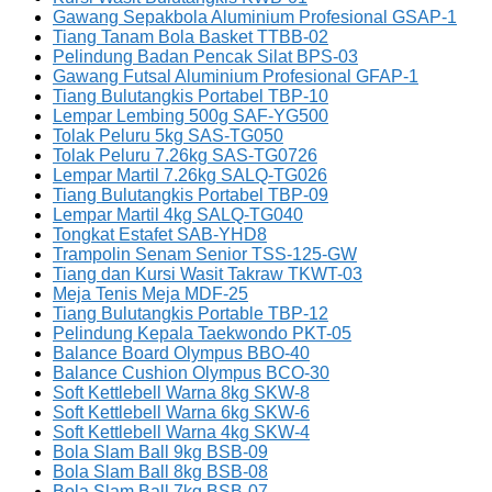
Gawang Sepakbola Aluminium Profesional GSAP-1
Tiang Tanam Bola Basket TTBB-02
Pelindung Badan Pencak Silat BPS-03
Gawang Futsal Aluminium Profesional GFAP-1
Tiang Bulutangkis Portabel TBP-10
Lempar Lembing 500g SAF-YG500
Tolak Peluru 5kg SAS-TG050
Tolak Peluru 7.26kg SAS-TG0726
Lempar Martil 7.26kg SALQ-TG026
Tiang Bulutangkis Portabel TBP-09
Lempar Martil 4kg SALQ-TG040
Tongkat Estafet SAB-YHD8
Trampolin Senam Senior TSS-125-GW
Tiang dan Kursi Wasit Takraw TKWT-03
Meja Tenis Meja MDF-25
Tiang Bulutangkis Portable TBP-12
Pelindung Kepala Taekwondo PKT-05
Balance Board Olympus BBO-40
Balance Cushion Olympus BCO-30
Soft Kettlebell Warna 8kg SKW-8
Soft Kettlebell Warna 6kg SKW-6
Soft Kettlebell Warna 4kg SKW-4
Bola Slam Ball 9kg BSB-09
Bola Slam Ball 8kg BSB-08
Bola Slam Ball 7kg BSB-07