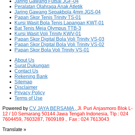
Jaring Gawang Futsal JGF-04
Peralatan Olahraga Anak Atletik
Jaring Gawang Sepakbola 4mm JGS-04
Papan Skor Tenis Trinity TS-01
Kursi Wasit Bola Tenis Lapangan KWT-01
Bat Tenis Meja Olympus TTB-3
Kursi Wasit Voli Trinity KWV-01
Papan Skor Digital Bola Voli Trinity VS-03
Papan Skor Digital Bola Voli Trinity VS-02
Papan Skor Bola Voli Trinity VS-01
About Us
Surat Dukungan
Contact Us
Rekening Bank
Sitemap
Disclaimer
Privacy Policy
Terms of Use
Powered by
CV JAYA BERSAMA ,
Jl. Puri Anjasmoro Blok L-
12 / 10 Semarang 50144 Jawa Tengah Indonesia,
Tlp : 024
7604459, 7603287, 7609189 , Fax : 024 7613043
Translate »