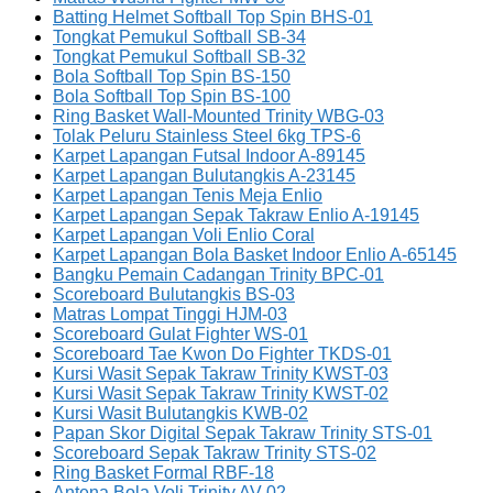
Batting Helmet Softball Top Spin BHS-01
Tongkat Pemukul Softball SB-34
Tongkat Pemukul Softball SB-32
Bola Softball Top Spin BS-150
Bola Softball Top Spin BS-100
Ring Basket Wall-Mounted Trinity WBG-03
Tolak Peluru Stainless Steel 6kg TPS-6
Karpet Lapangan Futsal Indoor A-89145
Karpet Lapangan Bulutangkis A-23145
Karpet Lapangan Tenis Meja Enlio
Karpet Lapangan Sepak Takraw Enlio A-19145
Karpet Lapangan Voli Enlio Coral
Karpet Lapangan Bola Basket Indoor Enlio A-65145
Bangku Pemain Cadangan Trinity BPC-01
Scoreboard Bulutangkis BS-03
Matras Lompat Tinggi HJM-03
Scoreboard Gulat Fighter WS-01
Scoreboard Tae Kwon Do Fighter TKDS-01
Kursi Wasit Sepak Takraw Trinity KWST-03
Kursi Wasit Sepak Takraw Trinity KWST-02
Kursi Wasit Bulutangkis KWB-02
Papan Skor Digital Sepak Takraw Trinity STS-01
Scoreboard Sepak Takraw Trinity STS-02
Ring Basket Formal RBF-18
Antena Bola Voli Trinity AV-02