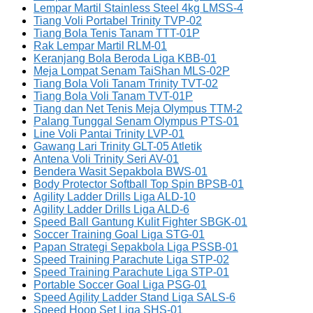
Lempar Martil Stainless Steel 4kg LMSS-4
Tiang Voli Portabel Trinity TVP-02
Tiang Bola Tenis Tanam TTT-01P
Rak Lempar Martil RLM-01
Keranjang Bola Beroda Liga KBB-01
Meja Lompat Senam TaiShan MLS-02P
Tiang Bola Voli Tanam Trinity TVT-02
Tiang Bola Voli Tanam TVT-01P
Tiang dan Net Tenis Meja Olympus TTM-2
Palang Tunggal Senam Olympus PTS-01
Line Voli Pantai Trinity LVP-01
Gawang Lari Trinity GLT-05 Atletik
Antena Voli Trinity Seri AV-01
Bendera Wasit Sepakbola BWS-01
Body Protector Softball Top Spin BPSB-01
Agility Ladder Drills Liga ALD-10
Agility Ladder Drills Liga ALD-6
Speed Ball Gantung Kulit Fighter SBGK-01
Soccer Training Goal Liga STG-01
Papan Strategi Sepakbola Liga PSSB-01
Speed Training Parachute Liga STP-02
Speed Training Parachute Liga STP-01
Portable Soccer Goal Liga PSG-01
Speed Agility Ladder Stand Liga SALS-6
Speed Hoop Set Liga SHS-01