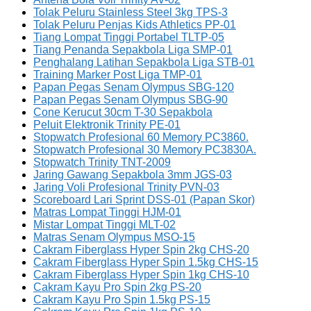
Tolak Peluru Stainless Steel 3kg TPS-3
Tolak Peluru Penjas Kids Athletics PP-01
Tiang Lompat Tinggi Portabel TLTP-05
Tiang Penanda Sepakbola Liga SMP-01
Penghalang Latihan Sepakbola Liga STB-01
Training Marker Post Liga TMP-01
Papan Pegas Senam Olympus SBG-120
Papan Pegas Senam Olympus SBG-90
Cone Kerucut 30cm T-30 Sepakbola
Peluit Elektronik Trinity PE-01
Stopwatch Profesional 60 Memory PC3860.
Stopwatch Profesional 30 Memory PC3830A.
Stopwatch Trinity TNT-2009
Jaring Gawang Sepakbola 3mm JGS-03
Jaring Voli Profesional Trinity PVN-03
Scoreboard Lari Sprint DSS-01 (Papan Skor)
Matras Lompat Tinggi HJM-01
Mistar Lompat Tinggi MLT-02
Matras Senam Olympus MSO-15
Cakram Fiberglass Hyper Spin 2kg CHS-20
Cakram Fiberglass Hyper Spin 1.5kg CHS-15
Cakram Fiberglass Hyper Spin 1kg CHS-10
Cakram Kayu Pro Spin 2kg PS-20
Cakram Kayu Pro Spin 1.5kg PS-15