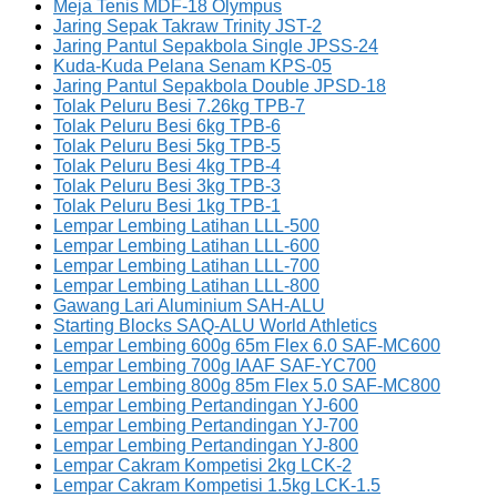
Meja Tenis MDF-18 Olympus
Jaring Sepak Takraw Trinity JST-2
Jaring Pantul Sepakbola Single JPSS-24
Kuda-Kuda Pelana Senam KPS-05
Jaring Pantul Sepakbola Double JPSD-18
Tolak Peluru Besi 7.26kg TPB-7
Tolak Peluru Besi 6kg TPB-6
Tolak Peluru Besi 5kg TPB-5
Tolak Peluru Besi 4kg TPB-4
Tolak Peluru Besi 3kg TPB-3
Tolak Peluru Besi 1kg TPB-1
Lempar Lembing Latihan LLL-500
Lempar Lembing Latihan LLL-600
Lempar Lembing Latihan LLL-700
Lempar Lembing Latihan LLL-800
Gawang Lari Aluminium SAH-ALU
Starting Blocks SAQ-ALU World Athletics
Lempar Lembing 600g 65m Flex 6.0 SAF-MC600
Lempar Lembing 700g IAAF SAF-YC700
Lempar Lembing 800g 85m Flex 5.0 SAF-MC800
Lempar Lembing Pertandingan YJ-600
Lempar Lembing Pertandingan YJ-700
Lempar Lembing Pertandingan YJ-800
Lempar Cakram Kompetisi 2kg LCK-2
Lempar Cakram Kompetisi 1.5kg LCK-1.5