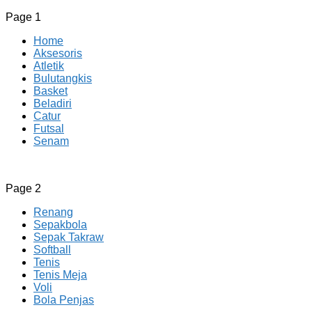
Page 1
Home
Aksesoris
Atletik
Bulutangkis
Basket
Beladiri
Catur
Futsal
Senam
CV JAYA BERSAMA Co Id
Menyediakan Semua Perlengkapan Olahraga Yang
Page 2
Lengkap, Berkualitas Dengan Harga Yang Murah
Renang
Sepakbola
Sepak Takraw
Softball
Tenis
Tenis Meja
Voli
Bola Penjas