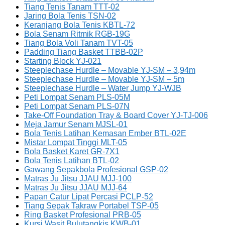
Tiang Tenis Tanam TTT-02
Jaring Bola Tenis TSN-02
Keranjang Bola Tenis KBTL-72
Bola Senam Ritmik RGB-19G
Tiang Bola Voli Tanam TVT-05
Padding Tiang Basket TTBB-02P
Starting Block YJ-021
Steeplechase Hurdle – Movable YJ-SM – 3,94m
Steeplechase Hurdle – Movable YJ-SM – 5m
Steeplechase Hurdle – Water Jump YJ-WJB
Peti Lompat Senam PLS-05M
Peti Lompat Senam PLS-07N
Take-Off Foundation Tray & Board Cover YJ-TJ-006
Meja Jamur Senam MJSL-01
Bola Tenis Latihan Kemasan Ember BTL-02E
Mistar Lompat Tinggi MLT-05
Bola Basket Karet GR-7X1
Bola Tenis Latihan BTL-02
Gawang Sepakbola Profesional GSP-02
Matras Ju Jitsu JJAU MJJ-100
Matras Ju Jitsu JJAU MJJ-64
Papan Catur Lipat Percasi PCLP-52
Tiang Sepak Takraw Portabel TSP-05
Ring Basket Profesional PRB-05
Kursi Wasit Bulutangkis KWB-01