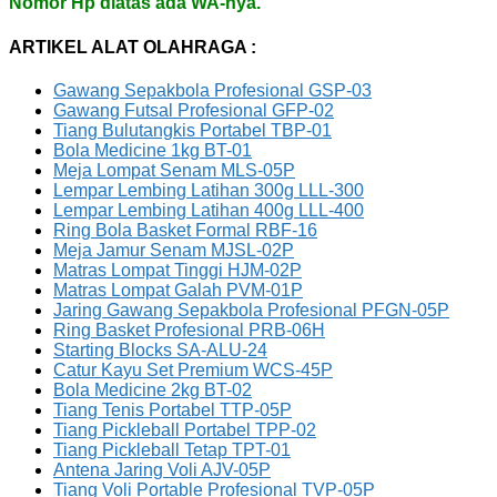
Nomor Hp diatas ada WA-nya.
ARTIKEL ALAT OLAHRAGA :
Gawang Sepakbola Profesional GSP-03
Gawang Futsal Profesional GFP-02
Tiang Bulutangkis Portabel TBP-01
Bola Medicine 1kg BT-01
Meja Lompat Senam MLS-05P
Lempar Lembing Latihan 300g LLL-300
Lempar Lembing Latihan 400g LLL-400
Ring Bola Basket Formal RBF-16
Meja Jamur Senam MJSL-02P
Matras Lompat Tinggi HJM-02P
Matras Lompat Galah PVM-01P
Jaring Gawang Sepakbola Profesional PFGN-05P
Ring Basket Profesional PRB-06H
Starting Blocks SA-ALU-24
Catur Kayu Set Premium WCS-45P
Bola Medicine 2kg BT-02
Tiang Tenis Portabel TTP-05P
Tiang Pickleball Portabel TPP-02
Tiang Pickleball Tetap TPT-01
Antena Jaring Voli AJV-05P
Tiang Voli Portable Profesional TVP-05P