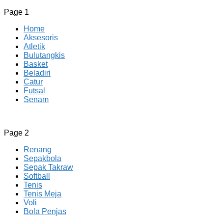
Page 1
Home
Aksesoris
Atletik
Bulutangkis
Basket
Beladiri
Catur
Futsal
Senam
CV JAYA BERSAMA Co Id
Menyediakan Semua Perlengkapan Olahraga Yang Lengkap, 
Page 2
Renang
Sepakbola
Sepak Takraw
Softball
Tenis
Tenis Meja
Voli
Bola Penjas