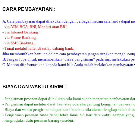
CARA PEMBAYARAN :
A. Cara pembayaran dapat dilakukan dengan berbagai macam cara, anda dapat mem
- via ATM BCA, BNI, Mandiri atau BRI.
- via Internet Banking.
- via Phone Banking.
- via SMS Banking.
- Tunai melalui teller di setiap cabang bank.
Jika membutuhkan bantuan dalam cara pembayaran jangan sungkan menghubung
B. Jangan lupa untuk menambahkan “biaya pengiriman” pada saat melakukan p
C. Mohon diinformasikan kepada kami bila Anda sudah melakukan pembayaran via
BIAYA DAN WAKTU KIRIM :
- Pengiriman pesanan dapat dilakukan bila kami sudah menerima pembayaran dar
- Pengiriman dapat melalui darat, laut atau udara tergantung keinginan pemesan 
- Biaya dan waktu pengiriman dapat kami ketahui bila alamat lengkap sudah dib
- Pengiriman pesanan Anda dapat lebih lama 2-5 hari dari waktu sampai yang
memproduksi dulu pesanan barang tersebut.