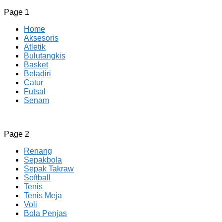
Page 1
Home
Aksesoris
Atletik
Bulutangkis
Basket
Beladiri
Catur
Futsal
Senam
CV JAYA BERSAMA Co Id
Menyediakan Semua Perlengkapan Olahraga Yang Lengkap, 
Page 2
Renang
Sepakbola
Sepak Takraw
Softball
Tenis
Tenis Meja
Voli
Bola Penjas