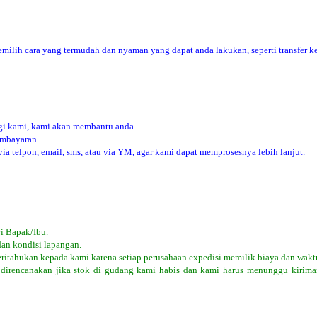
ilih cara yang termudah dan nyaman yang dapat anda lakukan, seperti transfer ke
i kami, kami akan membantu anda.
embayaran.
 telpon, email, sms, atau via YM, agar kami dapat memprosesnya lebih lanjut.
i Bapak/Ibu.
dan kondisi lapangan.
eritahukan kepada kami karena setiap perusahaan expedisi memilik biaya dan wakt
 direncanakan jika stok di gudang kami habis dan kami harus menunggu kiriman