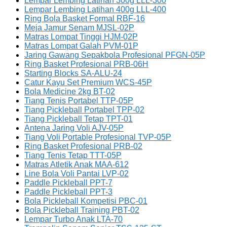
Lempar Lembing Latihan 300g LLL-300
Lempar Lembing Latihan 400g LLL-400
Ring Bola Basket Formal RBF-16
Meja Jamur Senam MJSL-02P
Matras Lompat Tinggi HJM-02P
Matras Lompat Galah PVM-01P
Jaring Gawang Sepakbola Profesional PFGN-05P
Ring Basket Profesional PRB-06H
Starting Blocks SA-ALU-24
Catur Kayu Set Premium WCS-45P
Bola Medicine 2kg BT-02
Tiang Tenis Portabel TTP-05P
Tiang Pickleball Portabel TPP-02
Tiang Pickleball Tetap TPT-01
Antena Jaring Voli AJV-05P
Tiang Voli Portable Profesional TVP-05P
Ring Basket Profesional PRB-02
Tiang Tenis Tetap TTT-05P
Matras Atletik Anak MAA-612
Line Bola Voli Pantai LVP-02
Paddle Pickleball PPT-7
Paddle Pickleball PPT-3
Bola Pickleball Kompetisi PBC-01
Bola Pickleball Training PBT-02
Lempar Turbo Anak LTA-70