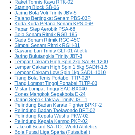
Raket Tonnis Kayu RTK-02
Starting Block SB-06
Jaring Bola Voli Trinity JBV-5
Palang Bertingkat Senam PBS-03P
Kuda-Kuda Pelana Senam KPS-06P
Papan Step Aerobik PSA-68
Bola Senam Ritmik RGB-185
Gada Senam Ritmik RGC-45C
Simpai Senam Ritmik RGH-81
Gawang Lari Trinity GLT-01 Atletik
Jaring Bulutangkis Trinity JBT-3
Lempar Cakram High Spin 2kg SADH-1200
Lempar Cakram High Spin 1.5kg SADH-1.5
Lempar Cakram Low Spin 1kg SADL-1010
Tiang Bola Tenis Portabel TTP-02P
Tiang Lompat Tinggi Portabel TLTP-03
Mistar Lompat Tinggi SAC-BX040
Cones Mangkok Sepakbola D-24
Jaring Sepak Takraw Trinity JST-1
Pelindung Badan Karate Fighter BPKF-2
Pelindung Badan Taekwondo BPT-02
Pelindung Kepala Wushu PKW-02
Pelindung Kepala Kempo PKP-02
Take-off Board SA-TO1 World Athletics
Bola Futsal Liga Sparta (Futsalball)