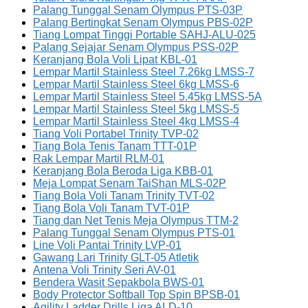
Palang Tunggal Senam Olympus PTS-03P
Palang Bertingkat Senam Olympus PBS-02P
Tiang Lompat Tinggi Portable SAHJ-ALU-025
Palang Sejajar Senam Olympus PSS-02P
Keranjang Bola Voli Lipat KBL-01
Lempar Martil Stainless Steel 7.26kg LMSS-7
Lempar Martil Stainless Steel 6kg LMSS-6
Lempar Martil Stainless Steel 5.45kg LMSS-5A
Lempar Martil Stainless Steel 5kg LMSS-5
Lempar Martil Stainless Steel 4kg LMSS-4
Tiang Voli Portabel Trinity TVP-02
Tiang Bola Tenis Tanam TTT-01P
Rak Lempar Martil RLM-01
Keranjang Bola Beroda Liga KBB-01
Meja Lompat Senam TaiShan MLS-02P
Tiang Bola Voli Tanam Trinity TVT-02
Tiang Bola Voli Tanam TVT-01P
Tiang dan Net Tenis Meja Olympus TTM-2
Palang Tunggal Senam Olympus PTS-01
Line Voli Pantai Trinity LVP-01
Gawang Lari Trinity GLT-05 Atletik
Antena Voli Trinity Seri AV-01
Bendera Wasit Sepakbola BWS-01
Body Protector Softball Top Spin BPSB-01
Agility Ladder Drills Liga ALD-10