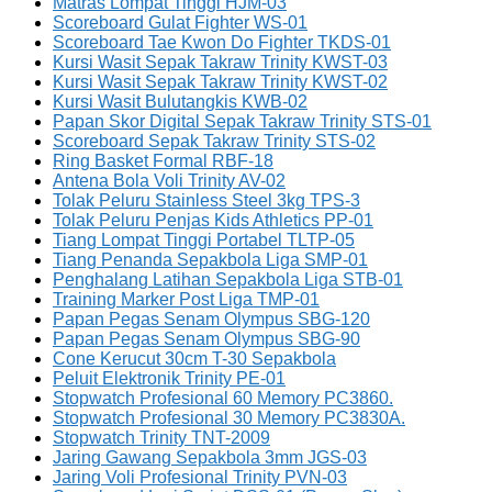
Matras Lompat Tinggi HJM-03
Scoreboard Gulat Fighter WS-01
Scoreboard Tae Kwon Do Fighter TKDS-01
Kursi Wasit Sepak Takraw Trinity KWST-03
Kursi Wasit Sepak Takraw Trinity KWST-02
Kursi Wasit Bulutangkis KWB-02
Papan Skor Digital Sepak Takraw Trinity STS-01
Scoreboard Sepak Takraw Trinity STS-02
Ring Basket Formal RBF-18
Antena Bola Voli Trinity AV-02
Tolak Peluru Stainless Steel 3kg TPS-3
Tolak Peluru Penjas Kids Athletics PP-01
Tiang Lompat Tinggi Portabel TLTP-05
Tiang Penanda Sepakbola Liga SMP-01
Penghalang Latihan Sepakbola Liga STB-01
Training Marker Post Liga TMP-01
Papan Pegas Senam Olympus SBG-120
Papan Pegas Senam Olympus SBG-90
Cone Kerucut 30cm T-30 Sepakbola
Peluit Elektronik Trinity PE-01
Stopwatch Profesional 60 Memory PC3860.
Stopwatch Profesional 30 Memory PC3830A.
Stopwatch Trinity TNT-2009
Jaring Gawang Sepakbola 3mm JGS-03
Jaring Voli Profesional Trinity PVN-03