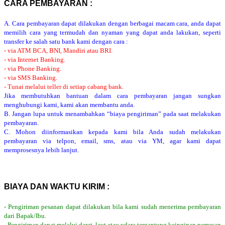
CARA PEMBAYARAN :
A. Cara pembayaran dapat dilakukan dengan berbagai macam cara, anda dapat
memilih cara yang termudah dan nyaman yang dapat anda lakukan, seperti
transfer ke salah satu bank kami dengan cara :
- via ATM BCA, BNI, Mandiri atau BRI.
- via Internet Banking.
- via Phone Banking.
- via SMS Banking.
- Tunai melalui teller di setiap cabang bank.
Jika membutuhkan bantuan dalam cara pembayaran jangan sungkan
menghubungi kami, kami akan membantu anda.
B. Jangan lupa untuk menambahkan “biaya pengiriman” pada saat melakukan
pembayaran.
C. Mohon diinformasikan kepada kami bila Anda sudah melakukan
pembayaran via telpon, email, sms, atau via YM, agar kami dapat
memprosesnya lebih lanjut.
BIAYA DAN WAKTU KIRIM :
- Pengiriman pesanan dapat dilakukan bila kami sudah menerima pembayaran
dari Bapak/Ibu.
- Pengiriman dapat melalui darat, laut atau udara tergantung keinginan pemesan