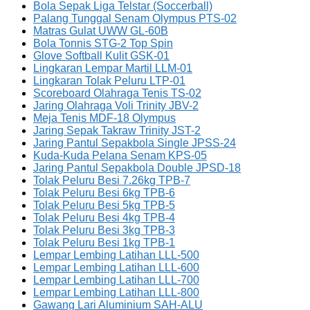
Bola Sepak Liga Telstar (Soccerball)
Palang Tunggal Senam Olympus PTS-02
Matras Gulat UWW GL-60B
Bola Tonnis STG-2 Top Spin
Glove Softball Kulit GSK-01
Lingkaran Lempar Martil LLM-01
Lingkaran Tolak Peluru LTP-01
Scoreboard Olahraga Tenis TS-02
Jaring Olahraga Voli Trinity JBV-2
Meja Tenis MDF-18 Olympus
Jaring Sepak Takraw Trinity JST-2
Jaring Pantul Sepakbola Single JPSS-24
Kuda-Kuda Pelana Senam KPS-05
Jaring Pantul Sepakbola Double JPSD-18
Tolak Peluru Besi 7.26kg TPB-7
Tolak Peluru Besi 6kg TPB-6
Tolak Peluru Besi 5kg TPB-5
Tolak Peluru Besi 4kg TPB-4
Tolak Peluru Besi 3kg TPB-3
Tolak Peluru Besi 1kg TPB-1
Lempar Lembing Latihan LLL-500
Lempar Lembing Latihan LLL-600
Lempar Lembing Latihan LLL-700
Lempar Lembing Latihan LLL-800
Gawang Lari Aluminium SAH-ALU