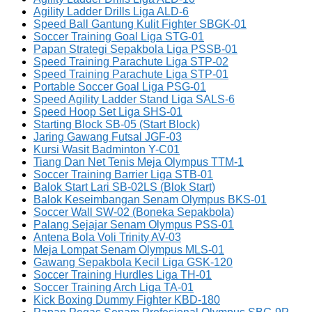
Agility Ladder Drills Liga ALD-6
Speed Ball Gantung Kulit Fighter SBGK-01
Soccer Training Goal Liga STG-01
Papan Strategi Sepakbola Liga PSSB-01
Speed Training Parachute Liga STP-02
Speed Training Parachute Liga STP-01
Portable Soccer Goal Liga PSG-01
Speed Agility Ladder Stand Liga SALS-6
Speed Hoop Set Liga SHS-01
Starting Block SB-05 (Start Block)
Jaring Gawang Futsal JGF-03
Kursi Wasit Badminton Y-C01
Tiang Dan Net Tenis Meja Olympus TTM-1
Soccer Training Barrier Liga STB-01
Balok Start Lari SB-02LS (Blok Start)
Balok Keseimbangan Senam Olympus BKS-01
Soccer Wall SW-02 (Boneka Sepakbola)
Palang Sejajar Senam Olympus PSS-01
Antena Bola Voli Trinity AV-03
Meja Lompat Senam Olympus MLS-01
Gawang Sepakbola Kecil Liga GSK-120
Soccer Training Hurdles Liga TH-01
Soccer Training Arch Liga TA-01
Kick Boxing Dummy Fighter KBD-180