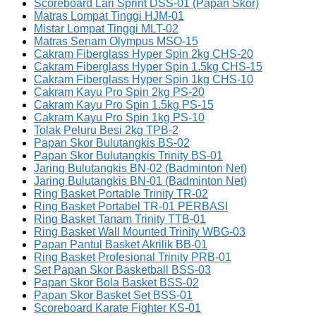
Scoreboard Lari Sprint DSS-01 (Papan Skor)
Matras Lompat Tinggi HJM-01
Mistar Lompat Tinggi MLT-02
Matras Senam Olympus MSO-15
Cakram Fiberglass Hyper Spin 2kg CHS-20
Cakram Fiberglass Hyper Spin 1.5kg CHS-15
Cakram Fiberglass Hyper Spin 1kg CHS-10
Cakram Kayu Pro Spin 2kg PS-20
Cakram Kayu Pro Spin 1.5kg PS-15
Cakram Kayu Pro Spin 1kg PS-10
Tolak Peluru Besi 2kg TPB-2
Papan Skor Bulutangkis BS-02
Papan Skor Bulutangkis Trinity BS-01
Jaring Bulutangkis BN-02 (Badminton Net)
Jaring Bulutangkis BN-01 (Badminton Net)
Ring Basket Portable Trinity TR-02
Ring Basket Portabel TR-01 PERBASI
Ring Basket Tanam Trinity TTB-01
Ring Basket Wall Mounted Trinity WBG-03
Papan Pantul Basket Akrilik BB-01
Ring Basket Profesional Trinity PRB-01
Set Papan Skor Basketball BSS-03
Papan Skor Bola Basket BSS-02
Papan Skor Basket Set BSS-01
Scoreboard Karate Fighter KS-01