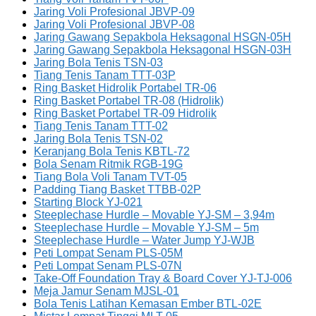
Jaring Voli Profesional JBVP-09
Jaring Voli Profesional JBVP-08
Jaring Gawang Sepakbola Heksagonal HSGN-05H
Jaring Gawang Sepakbola Heksagonal HSGN-03H
Jaring Bola Tenis TSN-03
Tiang Tenis Tanam TTT-03P
Ring Basket Hidrolik Portabel TR-06
Ring Basket Portabel TR-08 (Hidrolik)
Ring Basket Portabel TR-09 Hidrolik
Tiang Tenis Tanam TTT-02
Jaring Bola Tenis TSN-02
Keranjang Bola Tenis KBTL-72
Bola Senam Ritmik RGB-19G
Tiang Bola Voli Tanam TVT-05
Padding Tiang Basket TTBB-02P
Starting Block YJ-021
Steeplechase Hurdle – Movable YJ-SM – 3,94m
Steeplechase Hurdle – Movable YJ-SM – 5m
Steeplechase Hurdle – Water Jump YJ-WJB
Peti Lompat Senam PLS-05M
Peti Lompat Senam PLS-07N
Take-Off Foundation Tray & Board Cover YJ-TJ-006
Meja Jamur Senam MJSL-01
Bola Tenis Latihan Kemasan Ember BTL-02E