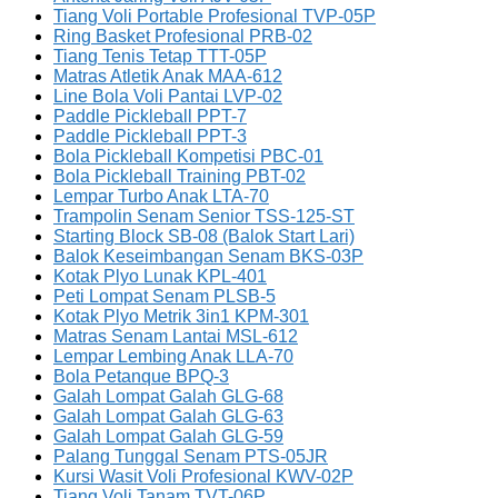
Tiang Voli Portable Profesional TVP-05P
Ring Basket Profesional PRB-02
Tiang Tenis Tetap TTT-05P
Matras Atletik Anak MAA-612
Line Bola Voli Pantai LVP-02
Paddle Pickleball PPT-7
Paddle Pickleball PPT-3
Bola Pickleball Kompetisi PBC-01
Bola Pickleball Training PBT-02
Lempar Turbo Anak LTA-70
Trampolin Senam Senior TSS-125-ST
Starting Block SB-08 (Balok Start Lari)
Balok Keseimbangan Senam BKS-03P
Kotak Plyo Lunak KPL-401
Peti Lompat Senam PLSB-5
Kotak Plyo Metrik 3in1 KPM-301
Matras Senam Lantai MSL-612
Lempar Lembing Anak LLA-70
Bola Petanque BPQ-3
Galah Lompat Galah GLG-68
Galah Lompat Galah GLG-63
Galah Lompat Galah GLG-59
Palang Tunggal Senam PTS-05JR
Kursi Wasit Voli Profesional KWV-02P
Tiang Voli Tanam TVT-06P