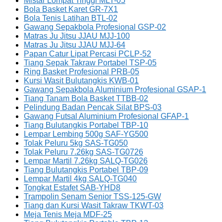
Mistar Lompat Tinggi MLT-05
Bola Basket Karet GR-7X1
Bola Tenis Latihan BTL-02
Gawang Sepakbola Profesional GSP-02
Matras Ju Jitsu JJAU MJJ-100
Matras Ju Jitsu JJAU MJJ-64
Papan Catur Lipat Percasi PCLP-52
Tiang Sepak Takraw Portabel TSP-05
Ring Basket Profesional PRB-05
Kursi Wasit Bulutangkis KWB-01
Gawang Sepakbola Aluminium Profesional GSAP-1
Tiang Tanam Bola Basket TTBB-02
Pelindung Badan Pencak Silat BPS-03
Gawang Futsal Aluminium Profesional GFAP-1
Tiang Bulutangkis Portabel TBP-10
Lempar Lembing 500g SAF-YG500
Tolak Peluru 5kg SAS-TG050
Tolak Peluru 7.26kg SAS-TG0726
Lempar Martil 7.26kg SALQ-TG026
Tiang Bulutangkis Portabel TBP-09
Lempar Martil 4kg SALQ-TG040
Tongkat Estafet SAB-YHD8
Trampolin Senam Senior TSS-125-GW
Tiang dan Kursi Wasit Takraw TKWT-03
Meja Tenis Meja MDF-25