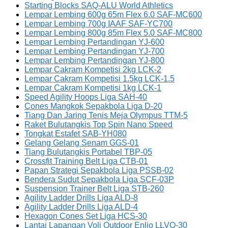
Starting Blocks SAQ-ALU World Athletics
Lempar Lembing 600g 65m Flex 6.0 SAF-MC600
Lempar Lembing 700g IAAF SAF-YC700
Lempar Lembing 800g 85m Flex 5.0 SAF-MC800
Lempar Lembing Pertandingan YJ-600
Lempar Lembing Pertandingan YJ-700
Lempar Lembing Pertandingan YJ-800
Lempar Cakram Kompetisi 2kg LCK-2
Lempar Cakram Kompetisi 1.5kg LCK-1.5
Lempar Cakram Kompetisi 1kg LCK-1
Speed Agility Hoops Liga SAH-40
Cones Mangkok Sepakbola Liga D-20
Tiang Dan Jaring Tenis Meja Olympus TTM-5
Raket Bulutangkis Top Spin Nano Speed
Tongkat Estafet SAB-YH080
Gelang Gelang Senam GGS-01
Tiang Bulutangkis Portabel TBP-05
Crossfit Training Belt Liga CTB-01
Papan Strategi Sepakbola Liga PSSB-02
Bendera Sudut Sepakbola Liga SCF-03P
Suspension Trainer Belt Liga STB-260
Agility Ladder Drills Liga ALD-8
Agility Ladder Drills Liga ALD-4
Hexagon Cones Set Liga HCS-30
Lantai Lapangan Voli Outdoor Enlio LLVO-30