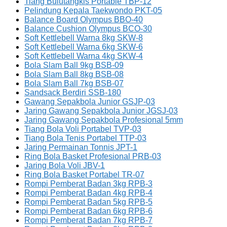
Tiang Bulutangkis Portable TBP-12
Pelindung Kepala Taekwondo PKT-05
Balance Board Olympus BBO-40
Balance Cushion Olympus BCO-30
Soft Kettlebell Warna 8kg SKW-8
Soft Kettlebell Warna 6kg SKW-6
Soft Kettlebell Warna 4kg SKW-4
Bola Slam Ball 9kg BSB-09
Bola Slam Ball 8kg BSB-08
Bola Slam Ball 7kg BSB-07
Sandsack Berdiri SSB-180
Gawang Sepakbola Junior GSJP-03
Jaring Gawang Sepakbola Junior JGSJ-03
Jaring Gawang Sepakbola Profesional 5mm
Tiang Bola Voli Portabel TVP-03
Tiang Bola Tenis Portabel TTP-03
Jaring Permainan Tonnis JPT-1
Ring Bola Basket Profesional PRB-03
Jaring Bola Voli JBV-1
Ring Bola Basket Portabel TR-07
Rompi Pemberat Badan 3kg RPB-3
Rompi Pemberat Badan 4kg RPB-4
Rompi Pemberat Badan 5kg RPB-5
Rompi Pemberat Badan 6kg RPB-6
Rompi Pemberat Badan 7kg RPB-7