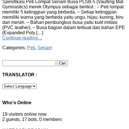
Spesifikasi Peti Lompat Senam Busa PLSB-5 (Vaulting Mat
Gymnastics) merek Olympus sebagai berikut : – Peti lompat
memiliki 5 ketinggian yang berbeda. – Setiap ketinggian
memiliki warna yang berbeda yaitu ungu, hijau, kuning, biru
dan merah. – Bahan pembungkus busa yaitu kulit imitasi
(PVC leather). – Busa bagian dalam terbuat dari bahan EPE
(Expanded Poly […]
Continue reading…
Categories:
Peti
,
Senam
Cari
untuk:
TRANSLATOR :
Who's Online
19 visitors online now
2 guests,
17 bots,
0 members