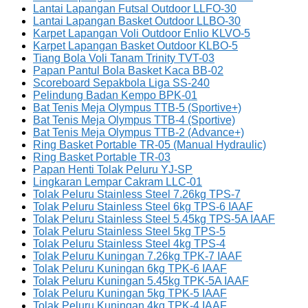
Lantai Lapangan Futsal Outdoor LLFO-30
Lantai Lapangan Basket Outdoor LLBO-30
Karpet Lapangan Voli Outdoor Enlio KLVO-5
Karpet Lapangan Basket Outdoor KLBO-5
Tiang Bola Voli Tanam Trinity TVT-03
Papan Pantul Bola Basket Kaca BB-02
Scoreboard Sepakbola Liga SS-240
Pelindung Badan Kempo BPK-01
Bat Tenis Meja Olympus TTB-5 (Sportive+)
Bat Tenis Meja Olympus TTB-4 (Sportive)
Bat Tenis Meja Olympus TTB-2 (Advance+)
Ring Basket Portable TR-05 (Manual Hydraulic)
Ring Basket Portable TR-03
Papan Henti Tolak Peluru YJ-SP
Lingkaran Lempar Cakram LLC-01
Tolak Peluru Stainless Steel 7.26kg TPS-7
Tolak Peluru Stainless Steel 6kg TPS-6 IAAF
Tolak Peluru Stainless Steel 5.45kg TPS-5A IAAF
Tolak Peluru Stainless Steel 5kg TPS-5
Tolak Peluru Stainless Steel 4kg TPS-4
Tolak Peluru Kuningan 7.26kg TPK-7 IAAF
Tolak Peluru Kuningan 6kg TPK-6 IAAF
Tolak Peluru Kuningan 5.45kg TPK-5A IAAF
Tolak Peluru Kuningan 5kg TPK-5 IAAF
Tolak Peluru Kuningan 4kg TPK-4 IAAF