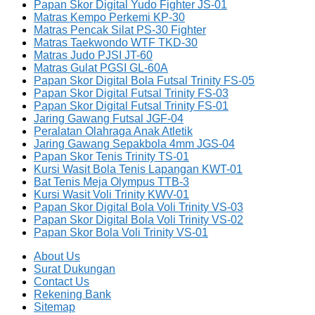
Papan Skor Digital Yudo Fighter JS-01
Matras Kempo Perkemi KP-30
Matras Pencak Silat PS-30 Fighter
Matras Taekwondo WTF TKD-30
Matras Judo PJSI JT-60
Matras Gulat PGSI GL-60A
Papan Skor Digital Bola Futsal Trinity FS-05
Papan Skor Digital Futsal Trinity FS-03
Papan Skor Digital Futsal Trinity FS-01
Jaring Gawang Futsal JGF-04
Peralatan Olahraga Anak Atletik
Jaring Gawang Sepakbola 4mm JGS-04
Papan Skor Tenis Trinity TS-01
Kursi Wasit Bola Tenis Lapangan KWT-01
Bat Tenis Meja Olympus TTB-3
Kursi Wasit Voli Trinity KWV-01
Papan Skor Digital Bola Voli Trinity VS-03
Papan Skor Digital Bola Voli Trinity VS-02
Papan Skor Bola Voli Trinity VS-01
About Us
Surat Dukungan
Contact Us
Rekening Bank
Sitemap