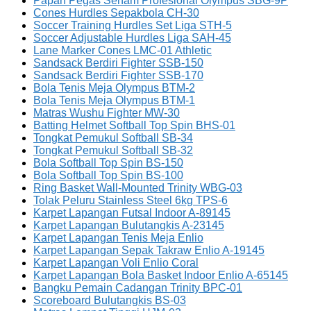
Papan Pegas Senam Profesional Olympus SBG-9P
Cones Hurdles Sepakbola CH-30
Soccer Training Hurdles Set Liga STH-5
Soccer Adjustable Hurdles Liga SAH-45
Lane Marker Cones LMC-01 Athletic
Sandsack Berdiri Fighter SSB-150
Sandsack Berdiri Fighter SSB-170
Bola Tenis Meja Olympus BTM-2
Bola Tenis Meja Olympus BTM-1
Matras Wushu Fighter MW-30
Batting Helmet Softball Top Spin BHS-01
Tongkat Pemukul Softball SB-34
Tongkat Pemukul Softball SB-32
Bola Softball Top Spin BS-150
Bola Softball Top Spin BS-100
Ring Basket Wall-Mounted Trinity WBG-03
Tolak Peluru Stainless Steel 6kg TPS-6
Karpet Lapangan Futsal Indoor A-89145
Karpet Lapangan Bulutangkis A-23145
Karpet Lapangan Tenis Meja Enlio
Karpet Lapangan Sepak Takraw Enlio A-19145
Karpet Lapangan Voli Enlio Coral
Karpet Lapangan Bola Basket Indoor Enlio A-65145
Bangku Pemain Cadangan Trinity BPC-01
Scoreboard Bulutangkis BS-03