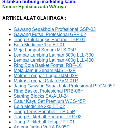
Silahkan hubungi marketing kami.
Nomor Hp diatas ada WA-nya.
ARTIKEL ALAT OLAHRAGA :
Gawang Sepakbola Profesional GSP-03
Gawang Futsal Profesional GFP-02
Tiang Bulutangkis Portabel TBP-01
Bola Medicine 1kg BT-01
Meja Lompat Senam MLS-05P
Lempar Lembing Latihan 300g LLL-300
Lempar Lembing Latihan 400g LLL-400
Ring Bola Basket Formal RBF-16
Meja Jamur Senam MJSL-02P
Matras Lompat Tinggi HJM-02P
Matras Lompat Galah PVM-01P
Jaring Gawang Sepakbola Profesional PFGN-05P
Ring Basket Profesional PRB-06H
Starting Blocks SA-ALU-24
Catur Kayu Set Premium WCS-45P
Bola Medicine 2kg BT-02
Tiang Tenis Portabel TTP-05P
Tiang Pickleball Portabel TPP-02
Tiang Pickleball Tetap TPT-01
Antena Jaring Voli AJV-05P