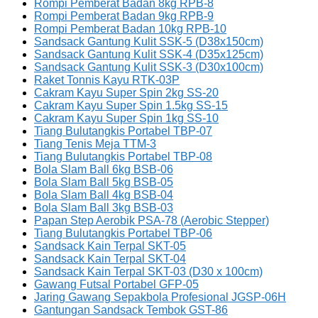
Rompi Pemberat Badan 8kg RPB-8
Rompi Pemberat Badan 9kg RPB-9
Rompi Pemberat Badan 10kg RPB-10
Sandsack Gantung Kulit SSK-5 (D38x150cm)
Sandsack Gantung Kulit SSK-4 (D35x125cm)
Sandsack Gantung Kulit SSK-3 (D30x100cm)
Raket Tonnis Kayu RTK-03P
Cakram Kayu Super Spin 2kg SS-20
Cakram Kayu Super Spin 1.5kg SS-15
Cakram Kayu Super Spin 1kg SS-10
Tiang Bulutangkis Portabel TBP-07
Tiang Tenis Meja TTM-3
Tiang Bulutangkis Portabel TBP-08
Bola Slam Ball 6kg BSB-06
Bola Slam Ball 5kg BSB-05
Bola Slam Ball 4kg BSB-04
Bola Slam Ball 3kg BSB-03
Papan Step Aerobik PSA-78 (Aerobic Stepper)
Tiang Bulutangkis Portabel TBP-06
Sandsack Kain Terpal SKT-05
Sandsack Kain Terpal SKT-04
Sandsack Kain Terpal SKT-03 (D30 x 100cm)
Gawang Futsal Portabel GFP-05
Jaring Gawang Sepakbola Profesional JGSP-06H
Gantungan Sandsack Tembok GST-86