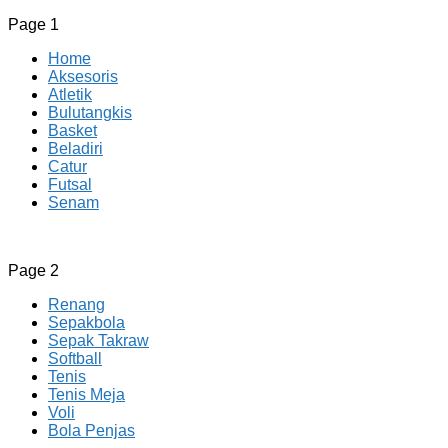
Page 1
Home
Aksesoris
Atletik
Bulutangkis
Basket
Beladiri
Catur
Futsal
Senam
CV JAYA BERSAMA Co Id
Menyediakan Semua Perlengkapan Olahraga Yang
Page 2
Lengkap, Berkualitas Dengan Harga Yang Murah
Renang
Sepakbola
Sepak Takraw
Softball
Tenis
Tenis Meja
Voli
Bola Penjas