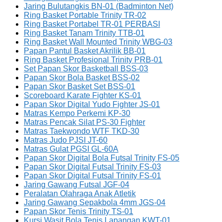
Jaring Bulutangkis BN-01 (Badminton Net)
Ring Basket Portable Trinity TR-02
Ring Basket Portabel TR-01 PERBASI
Ring Basket Tanam Trinity TTB-01
Ring Basket Wall Mounted Trinity WBG-03
Papan Pantul Basket Akrilik BB-01
Ring Basket Profesional Trinity PRB-01
Set Papan Skor Basketball BSS-03
Papan Skor Bola Basket BSS-02
Papan Skor Basket Set BSS-01
Scoreboard Karate Fighter KS-01
Papan Skor Digital Yudo Fighter JS-01
Matras Kempo Perkemi KP-30
Matras Pencak Silat PS-30 Fighter
Matras Taekwondo WTF TKD-30
Matras Judo PJSI JT-60
Matras Gulat PGSI GL-60A
Papan Skor Digital Bola Futsal Trinity FS-05
Papan Skor Digital Futsal Trinity FS-03
Papan Skor Digital Futsal Trinity FS-01
Jaring Gawang Futsal JGF-04
Peralatan Olahraga Anak Atletik
Jaring Gawang Sepakbola 4mm JGS-04
Papan Skor Tenis Trinity TS-01
Kursi Wasit Bola Tenis Lapangan KWT-01