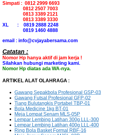
Simpati : 0812 2999 6693
0812 2507 7003
0813 3389 2121
0813 3389 3330
XL : 0819 2888 2248
0819 1460 4888
email : info@cvjayabersama.com
Catatan :
Nomor Hp hanya aktif di jam kerja !
Silahkan hubungi marketing kami.
Nomor Hp diatas ada WA-nya.
ARTIKEL ALAT OLAHRAGA :
Gawang Sepakbola Profesional GSP-03
Gawang Futsal Profesional GFP-02
Tiang Bulutangkis Portabel TBP-01
Bola Medicine 1kg BT-01
Meja Lompat Senam MLS-05P
Lempar Lembing Latihan 300g LLL-300
Lempar Lembing Latihan 400g LLL-400
Ring Bola Basket Formal RBF-16