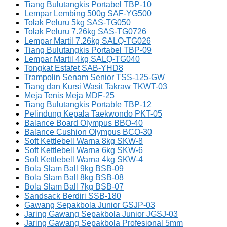
Tiang Bulutangkis Portabel TBP-10
Lempar Lembing 500g SAF-YG500
Tolak Peluru 5kg SAS-TG050
Tolak Peluru 7.26kg SAS-TG0726
Lempar Martil 7.26kg SALQ-TG026
Tiang Bulutangkis Portabel TBP-09
Lempar Martil 4kg SALQ-TG040
Tongkat Estafet SAB-YHD8
Trampolin Senam Senior TSS-125-GW
Tiang dan Kursi Wasit Takraw TKWT-03
Meja Tenis Meja MDF-25
Tiang Bulutangkis Portable TBP-12
Pelindung Kepala Taekwondo PKT-05
Balance Board Olympus BBO-40
Balance Cushion Olympus BCO-30
Soft Kettlebell Warna 8kg SKW-8
Soft Kettlebell Warna 6kg SKW-6
Soft Kettlebell Warna 4kg SKW-4
Bola Slam Ball 9kg BSB-09
Bola Slam Ball 8kg BSB-08
Bola Slam Ball 7kg BSB-07
Sandsack Berdiri SSB-180
Gawang Sepakbola Junior GSJP-03
Jaring Gawang Sepakbola Junior JGSJ-03
Jaring Gawang Sepakbola Profesional 5mm