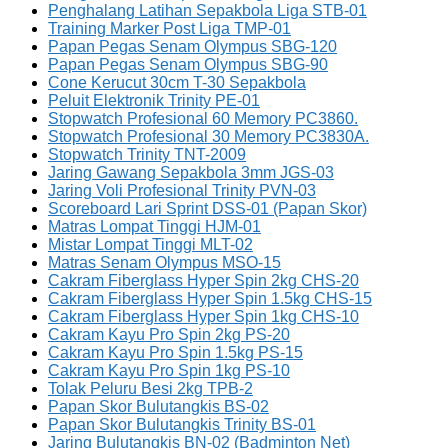
Penghalang Latihan Sepakbola Liga STB-01
Training Marker Post Liga TMP-01
Papan Pegas Senam Olympus SBG-120
Papan Pegas Senam Olympus SBG-90
Cone Kerucut 30cm T-30 Sepakbola
Peluit Elektronik Trinity PE-01
Stopwatch Profesional 60 Memory PC3860.
Stopwatch Profesional 30 Memory PC3830A.
Stopwatch Trinity TNT-2009
Jaring Gawang Sepakbola 3mm JGS-03
Jaring Voli Profesional Trinity PVN-03
Scoreboard Lari Sprint DSS-01 (Papan Skor)
Matras Lompat Tinggi HJM-01
Mistar Lompat Tinggi MLT-02
Matras Senam Olympus MSO-15
Cakram Fiberglass Hyper Spin 2kg CHS-20
Cakram Fiberglass Hyper Spin 1.5kg CHS-15
Cakram Fiberglass Hyper Spin 1kg CHS-10
Cakram Kayu Pro Spin 2kg PS-20
Cakram Kayu Pro Spin 1.5kg PS-15
Cakram Kayu Pro Spin 1kg PS-10
Tolak Peluru Besi 2kg TPB-2
Papan Skor Bulutangkis BS-02
Papan Skor Bulutangkis Trinity BS-01
Jaring Bulutangkis BN-02 (Badminton Net)