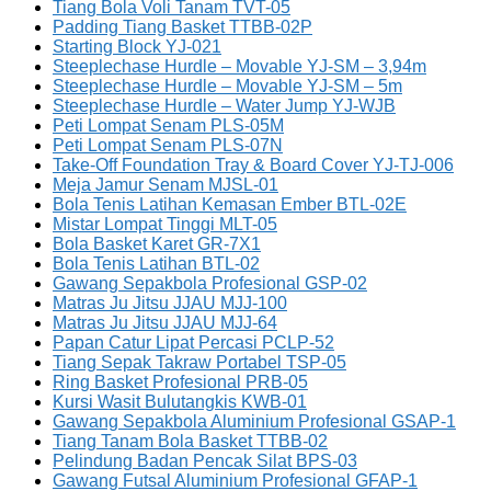
Tiang Bola Voli Tanam TVT-05
Padding Tiang Basket TTBB-02P
Starting Block YJ-021
Steeplechase Hurdle – Movable YJ-SM – 3,94m
Steeplechase Hurdle – Movable YJ-SM – 5m
Steeplechase Hurdle – Water Jump YJ-WJB
Peti Lompat Senam PLS-05M
Peti Lompat Senam PLS-07N
Take-Off Foundation Tray & Board Cover YJ-TJ-006
Meja Jamur Senam MJSL-01
Bola Tenis Latihan Kemasan Ember BTL-02E
Mistar Lompat Tinggi MLT-05
Bola Basket Karet GR-7X1
Bola Tenis Latihan BTL-02
Gawang Sepakbola Profesional GSP-02
Matras Ju Jitsu JJAU MJJ-100
Matras Ju Jitsu JJAU MJJ-64
Papan Catur Lipat Percasi PCLP-52
Tiang Sepak Takraw Portabel TSP-05
Ring Basket Profesional PRB-05
Kursi Wasit Bulutangkis KWB-01
Gawang Sepakbola Aluminium Profesional GSAP-1
Tiang Tanam Bola Basket TTBB-02
Pelindung Badan Pencak Silat BPS-03
Gawang Futsal Aluminium Profesional GFAP-1