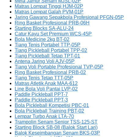
Meja Jamur Senam MJSL-02P
Matras Lompat Tinggi HJM-02P
Matras Lompat Galah PVM-01P
Jaring Gawang Sepakbola Profesional PFGN-05P
Ring Basket Profesional PRB-06H
Starting Blocks SA-ALU-24
Catur Kayu Set Premium WCS-45P
Bola Medicine 2kg BT-02
Tiang Tenis Portabel TTP-05P
Tiang Pickleball Portabel TPP-02
Tiang Pickleball Tetap TPT-01
Antena Jaring Voli AJV-05P
Tiang Voli Portable Profesional TVP-05P
Ring Basket Profesional PRB-02
Tiang Tenis Tetap TTT-05P
Matras Atletik Anak MAA-612
Line Bola Voli Pantai LVP-02
Paddle Pickleball PPT-7
Paddle Pickleball PPT-3
Bola Pickleball Kompetisi PBC-01
Bola Pickleball Training PBT-02
Lempar Turbo Anak LTA-70
Trampolin Senam Senior TSS-125-ST
Starting Block SB-08 (Balok Start Lari)
Balok Keseimbangan Senam BKS-03P