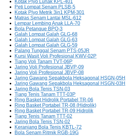
Kotak Plyo Lunak KPL-401
Peti Lompat Senam PLSB-5
Kotak Plyo Metrik 3in1 KPM-301
Matras Senam Lantai MSL-612
Lempar Lembing Anak LLA-70
Bola Petanque BPQ-3
Galah Lompat Galah GLG-68
Galah Lompat Galah GLG-63
Galah Lompat Galah GLG-59
Palang Tunggal Senam PTS-05JR
Kursi Wasit Voli Profesional KWV-02P
Tiang Voli Tanam TVT-06P
Jaring Voli Profesional JBVP-09
Jaring Voli Profesional JBVP-08
Jaring Gawang Sepakbola Heksagonal HSGN-05H
Jaring Gawang Sepakbola Heksagonal HSGN-03H
Jaring Bola Tenis TSN-03
Tiang Tenis Tanam TTT-03P
Ring Basket Hidrolik Portabel TR-06
Ring Basket Portabel TR-08 (Hidrolik)
Ring Basket Portabel TR-09 Hidrolik
Tiang Tenis Tanam TTT-02
Jaring Bola Tenis TSN-02
Keranjang Bola Tenis KBTL-72
Bola Senam Ritmik RGB-19G