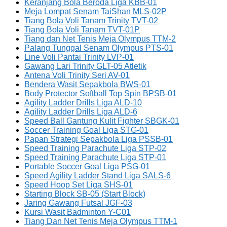
Keranjang Bola Beroda Liga KBB-01
Meja Lompat Senam TaiShan MLS-02P
Tiang Bola Voli Tanam Trinity TVT-02
Tiang Bola Voli Tanam TVT-01P
Tiang dan Net Tenis Meja Olympus TTM-2
Palang Tunggal Senam Olympus PTS-01
Line Voli Pantai Trinity LVP-01
Gawang Lari Trinity GLT-05 Atletik
Antena Voli Trinity Seri AV-01
Bendera Wasit Sepakbola BWS-01
Body Protector Softball Top Spin BPSB-01
Agility Ladder Drills Liga ALD-10
Agility Ladder Drills Liga ALD-6
Speed Ball Gantung Kulit Fighter SBGK-01
Soccer Training Goal Liga STG-01
Papan Strategi Sepakbola Liga PSSB-01
Speed Training Parachute Liga STP-02
Speed Training Parachute Liga STP-01
Portable Soccer Goal Liga PSG-01
Speed Agility Ladder Stand Liga SALS-6
Speed Hoop Set Liga SHS-01
Starting Block SB-05 (Start Block)
Jaring Gawang Futsal JGF-03
Kursi Wasit Badminton Y-C01
Tiang Dan Net Tenis Meja Olympus TTM-1