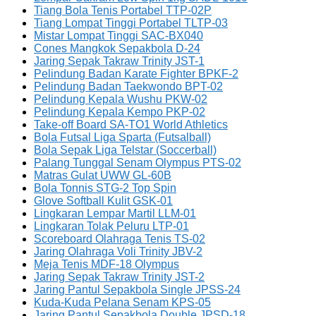
Tiang Bola Tenis Portabel TTP-02P
Tiang Lompat Tinggi Portabel TLTP-03
Mistar Lompat Tinggi SAC-BX040
Cones Mangkok Sepakbola D-24
Jaring Sepak Takraw Trinity JST-1
Pelindung Badan Karate Fighter BPKF-2
Pelindung Badan Taekwondo BPT-02
Pelindung Kepala Wushu PKW-02
Pelindung Kepala Kempo PKP-02
Take-off Board SA-TO1 World Athletics
Bola Futsal Liga Sparta (Futsalball)
Bola Sepak Liga Telstar (Soccerball)
Palang Tunggal Senam Olympus PTS-02
Matras Gulat UWW GL-60B
Bola Tonnis STG-2 Top Spin
Glove Softball Kulit GSK-01
Lingkaran Lempar Martil LLM-01
Lingkaran Tolak Peluru LTP-01
Scoreboard Olahraga Tenis TS-02
Jaring Olahraga Voli Trinity JBV-2
Meja Tenis MDF-18 Olympus
Jaring Sepak Takraw Trinity JST-2
Jaring Pantul Sepakbola Single JPSS-24
Kuda-Kuda Pelana Senam KPS-05
Jaring Pantul Sepakbola Double JPSD-18