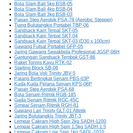
Bola Slam Ball 5kg BSB-05
Bola Slam Ball 4kg BSB-04
Bola Slam Ball 3kg BSB-03
Papan Step Aerobik PSA-78 (Aerobic Stepper)
Tiang Bulutangkis Portabel TBP-06
Sandsack Kain Terpal SKT-05
Sandsack Kain Terpal SKT-04
Sandsack Kain Terpal SKT-03 (D30 x 100cm)
Gawang Futsal Portabel GFP-05
Jaring Gawang Sepakbola Profesional JGSP-06H
Gantungan Sandsack Tembok GST-86
Raket Tonnis Kayu RTK-02
Starting Block SB-06
Jaring Bola Voli Trinity JBV-5
Palang Bertingkat Senam PBS-03P
Kuda-Kuda Pelana Senam KPS-06P
Papan Step Aerobik PSA-68
Bola Senam Ritmik RGB-185
Gada Senam Ritmik RGC-45C
Simpai Senam Ritmik RGH-81
Gawang Lari Trinity GLT-01 Atletik
Jaring Bulutangkis Trinity JBT-3
Lempar Cakram High Spin 2kg SADH-1200
Lempar Cakram High Spin 1.5kg SADH-1.5
Lempar Cakram Low Spin 1kg SADL-1010