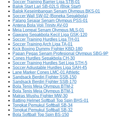
Soccer Training Barrier Liga STB-01
Balok Start Lari SB-02LS (Blok Start)
Balok Keseimbangan Senam Olympus BKS-01
Soccer Wall SW-02 (Boneka Sepakbola)
Palang Sejajar Senam Olympus PSS-01
Antena Bola Voli Trinity AV-03
Meja Lompat Senam Olympus MLS-01
Gawang Sepakbola Kecil Liga GSK-120
Soccer Training Hurdles Liga TH-01
Soccer Training Arch Liga TA-01
Kick Boxing Dummy Fighter KBD-180
Papan Pegas Senam Profesional Olympus SBG-9P
Cones Hurdles Sepakbola CH-30
Soccer Training Hurdles Set Liga STH-5
Soccer Adjustable Hurdles Liga SAH-45
Lane Marker Cones LMC-01 Athletic
Sandsack Berdiri Fighter SSB-150
Sandsack Berdiri Fighter SSB-170
Bola Tenis Meja Olympus BTM-2
Bola Tenis Meja Olympus BTM-1
Matras Wushu Fighter MW-30
Batting Helmet Softball Top Spin BHS-01
Tongkat Pemukul Softball SB-34
Tongkat Pemukul Softball SB-32
Bola Softball Top Spin BS-150