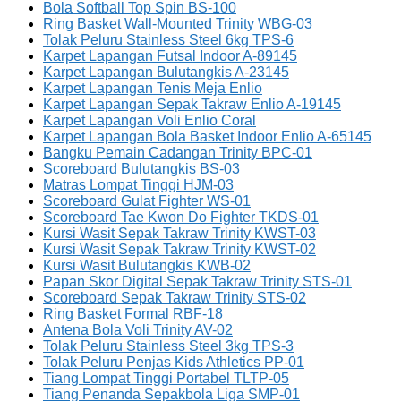
Bola Softball Top Spin BS-100
Ring Basket Wall-Mounted Trinity WBG-03
Tolak Peluru Stainless Steel 6kg TPS-6
Karpet Lapangan Futsal Indoor A-89145
Karpet Lapangan Bulutangkis A-23145
Karpet Lapangan Tenis Meja Enlio
Karpet Lapangan Sepak Takraw Enlio A-19145
Karpet Lapangan Voli Enlio Coral
Karpet Lapangan Bola Basket Indoor Enlio A-65145
Bangku Pemain Cadangan Trinity BPC-01
Scoreboard Bulutangkis BS-03
Matras Lompat Tinggi HJM-03
Scoreboard Gulat Fighter WS-01
Scoreboard Tae Kwon Do Fighter TKDS-01
Kursi Wasit Sepak Takraw Trinity KWST-03
Kursi Wasit Sepak Takraw Trinity KWST-02
Kursi Wasit Bulutangkis KWB-02
Papan Skor Digital Sepak Takraw Trinity STS-01
Scoreboard Sepak Takraw Trinity STS-02
Ring Basket Formal RBF-18
Antena Bola Voli Trinity AV-02
Tolak Peluru Stainless Steel 3kg TPS-3
Tolak Peluru Penjas Kids Athletics PP-01
Tiang Lompat Tinggi Portabel TLTP-05
Tiang Penanda Sepakbola Liga SMP-01