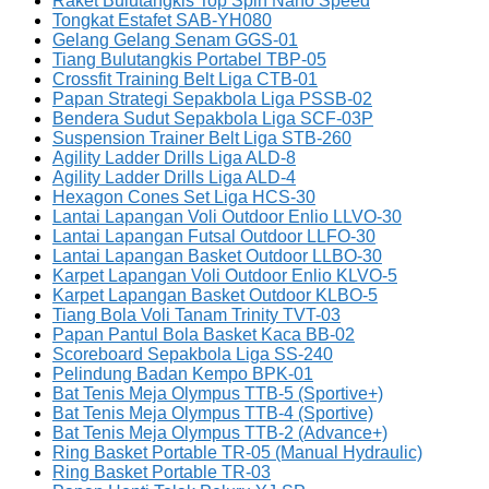
Raket Bulutangkis Top Spin Nano Speed
Tongkat Estafet SAB-YH080
Gelang Gelang Senam GGS-01
Tiang Bulutangkis Portabel TBP-05
Crossfit Training Belt Liga CTB-01
Papan Strategi Sepakbola Liga PSSB-02
Bendera Sudut Sepakbola Liga SCF-03P
Suspension Trainer Belt Liga STB-260
Agility Ladder Drills Liga ALD-8
Agility Ladder Drills Liga ALD-4
Hexagon Cones Set Liga HCS-30
Lantai Lapangan Voli Outdoor Enlio LLVO-30
Lantai Lapangan Futsal Outdoor LLFO-30
Lantai Lapangan Basket Outdoor LLBO-30
Karpet Lapangan Voli Outdoor Enlio KLVO-5
Karpet Lapangan Basket Outdoor KLBO-5
Tiang Bola Voli Tanam Trinity TVT-03
Papan Pantul Bola Basket Kaca BB-02
Scoreboard Sepakbola Liga SS-240
Pelindung Badan Kempo BPK-01
Bat Tenis Meja Olympus TTB-5 (Sportive+)
Bat Tenis Meja Olympus TTB-4 (Sportive)
Bat Tenis Meja Olympus TTB-2 (Advance+)
Ring Basket Portable TR-05 (Manual Hydraulic)
Ring Basket Portable TR-03