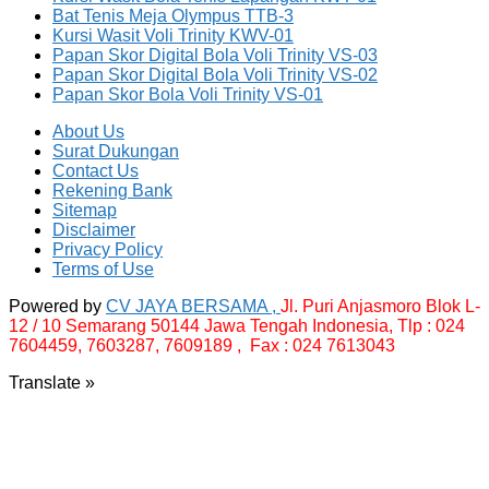
Bat Tenis Meja Olympus TTB-3
Kursi Wasit Voli Trinity KWV-01
Papan Skor Digital Bola Voli Trinity VS-03
Papan Skor Digital Bola Voli Trinity VS-02
Papan Skor Bola Voli Trinity VS-01
About Us
Surat Dukungan
Contact Us
Rekening Bank
Sitemap
Disclaimer
Privacy Policy
Terms of Use
Powered by
CV JAYA BERSAMA ,
Jl. Puri Anjasmoro Blok L-
12 / 10 Semarang 50144 Jawa Tengah Indonesia,
Tlp : 024
7604459, 7603287, 7609189 , Fax : 024 7613043
Translate »