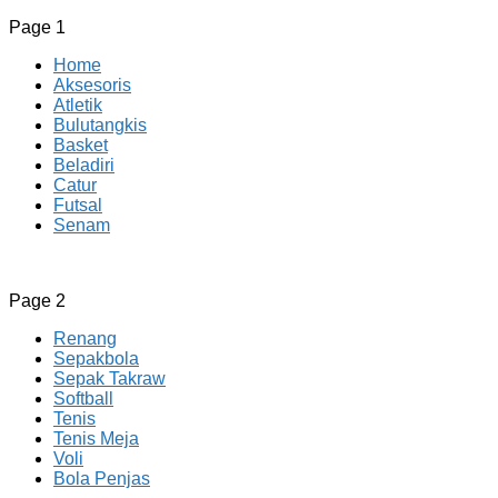
Page 1
Home
Aksesoris
Atletik
Bulutangkis
Basket
Beladiri
Catur
Futsal
Senam
CV JAYA BERSAMA Co Id
Menyediakan Semua Perlengkapan Olahraga Yang
Page 2
Lengkap, Berkualitas Dengan Harga Yang Murah
Renang
Sepakbola
Sepak Takraw
Softball
Tenis
Tenis Meja
Voli
Bola Penjas