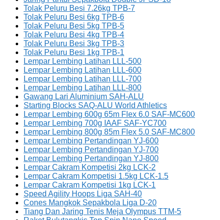
Tolak Peluru Besi 7.26kg TPB-7
Tolak Peluru Besi 6kg TPB-6
Tolak Peluru Besi 5kg TPB-5
Tolak Peluru Besi 4kg TPB-4
Tolak Peluru Besi 3kg TPB-3
Tolak Peluru Besi 1kg TPB-1
Lempar Lembing Latihan LLL-500
Lempar Lembing Latihan LLL-600
Lempar Lembing Latihan LLL-700
Lempar Lembing Latihan LLL-800
Gawang Lari Aluminium SAH-ALU
Starting Blocks SAQ-ALU World Athletics
Lempar Lembing 600g 65m Flex 6.0 SAF-MC600
Lempar Lembing 700g IAAF SAF-YC700
Lempar Lembing 800g 85m Flex 5.0 SAF-MC800
Lempar Lembing Pertandingan YJ-600
Lempar Lembing Pertandingan YJ-700
Lempar Lembing Pertandingan YJ-800
Lempar Cakram Kompetisi 2kg LCK-2
Lempar Cakram Kompetisi 1.5kg LCK-1.5
Lempar Cakram Kompetisi 1kg LCK-1
Speed Agility Hoops Liga SAH-40
Cones Mangkok Sepakbola Liga D-20
Tiang Dan Jaring Tenis Meja Olympus TTM-5