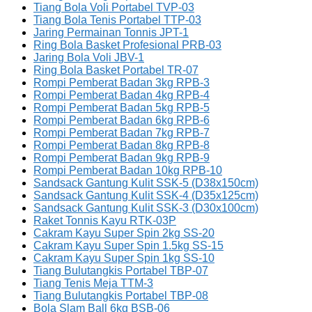
Tiang Bola Voli Portabel TVP-03
Tiang Bola Tenis Portabel TTP-03
Jaring Permainan Tonnis JPT-1
Ring Bola Basket Profesional PRB-03
Jaring Bola Voli JBV-1
Ring Bola Basket Portabel TR-07
Rompi Pemberat Badan 3kg RPB-3
Rompi Pemberat Badan 4kg RPB-4
Rompi Pemberat Badan 5kg RPB-5
Rompi Pemberat Badan 6kg RPB-6
Rompi Pemberat Badan 7kg RPB-7
Rompi Pemberat Badan 8kg RPB-8
Rompi Pemberat Badan 9kg RPB-9
Rompi Pemberat Badan 10kg RPB-10
Sandsack Gantung Kulit SSK-5 (D38x150cm)
Sandsack Gantung Kulit SSK-4 (D35x125cm)
Sandsack Gantung Kulit SSK-3 (D30x100cm)
Raket Tonnis Kayu RTK-03P
Cakram Kayu Super Spin 2kg SS-20
Cakram Kayu Super Spin 1.5kg SS-15
Cakram Kayu Super Spin 1kg SS-10
Tiang Bulutangkis Portabel TBP-07
Tiang Tenis Meja TTM-3
Tiang Bulutangkis Portabel TBP-08
Bola Slam Ball 6kg BSB-06