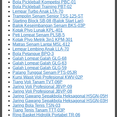
Bola Pickleball Kompetisi PBC-01
Bola Pickleball Training PBT-02
Lempar Turbo Anak LTA-70
Trampolin Senam Senior TSS-125-ST
Starting Block SB-08 (Balok Start Lari)
Balok Keseimbangan Senam BKS-03P
Kotak Plyo Lunak KPL-401
Peti Lompat Senam PLSB-5
Kotak Plyo Metrik 3in1 KPM-301
Matras Senam Lantai MSL-612
Lempar Lembing Anak LLA-70
Bola Petanque BPQ-3
Galah Lompat Galah GLG-68
Galah Lompat Galah GLG-63
Galah Lompat Galah GLG-59
Palang Tunggal Senam PTS-05JR
Kursi Wasit Voli Profesional KWV-02P
Tiang Voli Tanam TVT-06P
Jaring Voli Profesional JBVP-09
Jaring Voli Profesional JBVP-08
Jaring Gawang Sepakbola Heksagonal HSGN-05H
Jaring Gawang Sepakbola Heksagonal HSGN-03H
Jaring Bola Tenis TSN-03
Tiang Tenis Tanam TTT-03P
Ring Basket Hidrolik Portabel TR-06