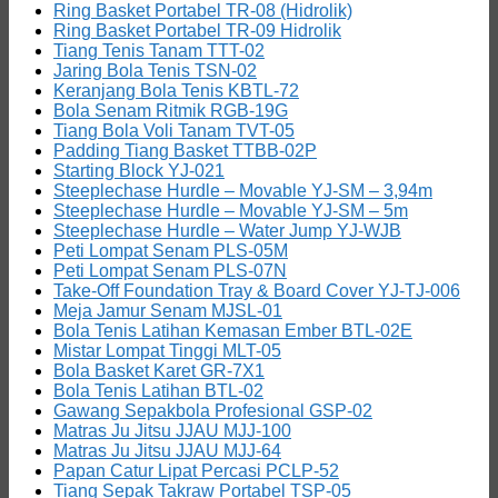
Ring Basket Portabel TR-08 (Hidrolik)
Ring Basket Portabel TR-09 Hidrolik
Tiang Tenis Tanam TTT-02
Jaring Bola Tenis TSN-02
Keranjang Bola Tenis KBTL-72
Bola Senam Ritmik RGB-19G
Tiang Bola Voli Tanam TVT-05
Padding Tiang Basket TTBB-02P
Starting Block YJ-021
Steeplechase Hurdle – Movable YJ-SM – 3,94m
Steeplechase Hurdle – Movable YJ-SM – 5m
Steeplechase Hurdle – Water Jump YJ-WJB
Peti Lompat Senam PLS-05M
Peti Lompat Senam PLS-07N
Take-Off Foundation Tray & Board Cover YJ-TJ-006
Meja Jamur Senam MJSL-01
Bola Tenis Latihan Kemasan Ember BTL-02E
Mistar Lompat Tinggi MLT-05
Bola Basket Karet GR-7X1
Bola Tenis Latihan BTL-02
Gawang Sepakbola Profesional GSP-02
Matras Ju Jitsu JJAU MJJ-100
Matras Ju Jitsu JJAU MJJ-64
Papan Catur Lipat Percasi PCLP-52
Tiang Sepak Takraw Portabel TSP-05