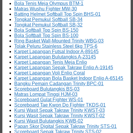
Bola Tenis Meja Olympus BTM-1
Matras Wushu Fighter MW-30
Batting Helmet Softball Top Spin BHS-01
Tongkat Pemukul Softball SB-34
Tongkat Pemukul Softball SB-32
Bola Softball Top Spin BS-150
Bola Softball Top Spin BS-100
Ring Basket Wall-Mounted Trinity WBG-03
Tolak Peluru Stainless Steel 6kg TPS-6
Karpet Lapangan Futsal Indoor A-89145
Karpet Lapangan Bulutangkis A-23145
Karpet Lapangan Tenis Meja Enlio
Karpet Lapangan Sepak Takraw Enlio A-19145
Karpet Lapangan Voli Enlio Coral
Karpet Lapangan Bola Basket Indoor Enlio A-65145
Bangku Pemain Cadangan Trinity BPC-01
Scoreboard Bulutangkis BS-03
Matras Lompat Tinggi HJM-03
Scoreboard Gulat Fighter WS-01
Scoreboard Tae Kwon Do Fighter TKDS-01
Kursi Wasit Sepak Takraw Trinity KWST-03
Kursi Wasit Sepak Takraw Trinity KWST-02
Kursi Wasit Bulutangkis KWB-02
Papan Skor Digital Sepak Takraw Trinity STS-01
Scoreboard Sepak Takraw Trinity STS-02