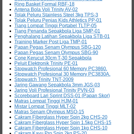
Ring Basket Formal RBF-18
Antena Bola Voli Trinity AV-02
Tolak Peluru Stainless Steel 3kg TPS-3
Tolak Peluru Penjas Kids Athletics PP-01
Tiang Lompat Tinggi Portabel TLTP-05
Tiang Penanda Sepakbola Liga SMP-01
Penghalang Latihan Sepakbola Liga STB-01
Training Marker Post Liga TMP-01
Papan Pegas Senam Olympus SBG-120
Papan Pegas Senam Olympus SBG-90
Cone Kerucut 30cm T-30 Sepakbola
Peluit Elektronik Trinity PE-01
Stopwatch Profesional 60 Memory PC3860.
Stopwatch Profesional 30 Memory PC3830A.
Stopwatch Trinity TNT-2009
Jaring Gawang Sepakbola 3mm JGS-03
Jaring Voli Profesional Trinity PVN-03
Scoreboard Lari Sprint DSS-01 (Papan Skor)
Matras Lompat Tinggi HJM-01
Mistar Lompat Tinggi MLT-02
Matras Senam Olympus MSO-15
Cakram Fiberglass Hyper Spin 2kg CHS-20
Cakram Fiberglass Hyper Spin 1.5kg CHS-15
Cakram Fiberglass Hyper Spin 1kg CHS-10
Cakram Kayu Pro Spin 2kg PS-20