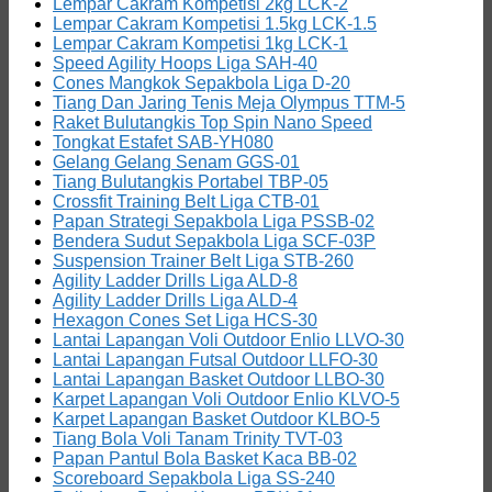
Lempar Cakram Kompetisi 2kg LCK-2
Lempar Cakram Kompetisi 1.5kg LCK-1.5
Lempar Cakram Kompetisi 1kg LCK-1
Speed Agility Hoops Liga SAH-40
Cones Mangkok Sepakbola Liga D-20
Tiang Dan Jaring Tenis Meja Olympus TTM-5
Raket Bulutangkis Top Spin Nano Speed
Tongkat Estafet SAB-YH080
Gelang Gelang Senam GGS-01
Tiang Bulutangkis Portabel TBP-05
Crossfit Training Belt Liga CTB-01
Papan Strategi Sepakbola Liga PSSB-02
Bendera Sudut Sepakbola Liga SCF-03P
Suspension Trainer Belt Liga STB-260
Agility Ladder Drills Liga ALD-8
Agility Ladder Drills Liga ALD-4
Hexagon Cones Set Liga HCS-30
Lantai Lapangan Voli Outdoor Enlio LLVO-30
Lantai Lapangan Futsal Outdoor LLFO-30
Lantai Lapangan Basket Outdoor LLBO-30
Karpet Lapangan Voli Outdoor Enlio KLVO-5
Karpet Lapangan Basket Outdoor KLBO-5
Tiang Bola Voli Tanam Trinity TVT-03
Papan Pantul Bola Basket Kaca BB-02
Scoreboard Sepakbola Liga SS-240