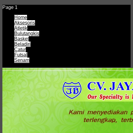
Page 1
Home
Aksesoris
Atletik
Bulutangkis
Basket
Beladiri
Catur
Futsal
Senam