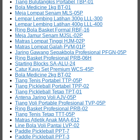
Tiang Bulutangkis Portabel TBP-01
Bola Medicine 1kg BT-01
Meja Lompat Senam MLS-05P
Lempar Lembing Latihan 300g LLL-300
Lempar Lembing Latihan 400g LLL-400
Ring Bola Basket Formal RBF-16
Meja Jamur Senam MJSL-02P
Matras Lompat Tinggi HJM-02P
Matras Lompat Galah PVM-01P
Jaring Gawang Sepakbola Profesional PFGN-05P
Ring Basket Profesional PRB-06H
Starting Blocks SA-ALU-24
Catur Kayu Set Premium WCS-45P
Bola Medicine 2kg BT-02
Tiang Tenis Portabel TTP-05P
Tiang Pickleball Portabel TPP-02
Tiang Pickleball Tetap TPT-01
Antena Jaring Voli AJV-05P
Tiang Voli Portable Profesional TVP-05P
Ring Basket Profesional PRB-02
Tiang Tenis Tetap TTT-05P
Matras Atletik Anak MAA-612
Line Bola Voli Pantai LVP-02
Paddle Pickleball PPT-7
Paddle Pickleball PPT-3