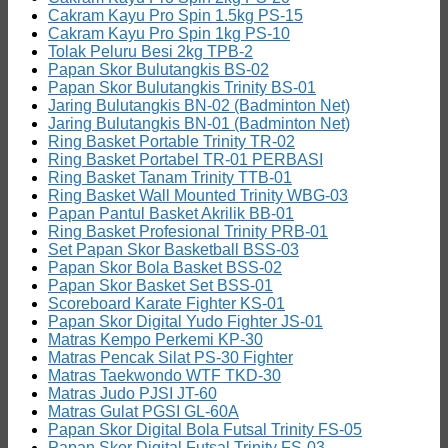
Cakram Kayu Pro Spin 1.5kg PS-15
Cakram Kayu Pro Spin 1kg PS-10
Tolak Peluru Besi 2kg TPB-2
Papan Skor Bulutangkis BS-02
Papan Skor Bulutangkis Trinity BS-01
Jaring Bulutangkis BN-02 (Badminton Net)
Jaring Bulutangkis BN-01 (Badminton Net)
Ring Basket Portable Trinity TR-02
Ring Basket Portabel TR-01 PERBASI
Ring Basket Tanam Trinity TTB-01
Ring Basket Wall Mounted Trinity WBG-03
Papan Pantul Basket Akrilik BB-01
Ring Basket Profesional Trinity PRB-01
Set Papan Skor Basketball BSS-03
Papan Skor Bola Basket BSS-02
Papan Skor Basket Set BSS-01
Scoreboard Karate Fighter KS-01
Papan Skor Digital Yudo Fighter JS-01
Matras Kempo Perkemi KP-30
Matras Pencak Silat PS-30 Fighter
Matras Taekwondo WTF TKD-30
Matras Judo PJSI JT-60
Matras Gulat PGSI GL-60A
Papan Skor Digital Bola Futsal Trinity FS-05
Papan Skor Digital Futsal Trinity FS-03