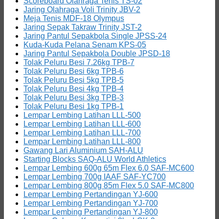
Scoreboard Olahraga Tenis TS-02
Jaring Olahraga Voli Trinity JBV-2
Meja Tenis MDF-18 Olympus
Jaring Sepak Takraw Trinity JST-2
Jaring Pantul Sepakbola Single JPSS-24
Kuda-Kuda Pelana Senam KPS-05
Jaring Pantul Sepakbola Double JPSD-18
Tolak Peluru Besi 7.26kg TPB-7
Tolak Peluru Besi 6kg TPB-6
Tolak Peluru Besi 5kg TPB-5
Tolak Peluru Besi 4kg TPB-4
Tolak Peluru Besi 3kg TPB-3
Tolak Peluru Besi 1kg TPB-1
Lempar Lembing Latihan LLL-500
Lempar Lembing Latihan LLL-600
Lempar Lembing Latihan LLL-700
Lempar Lembing Latihan LLL-800
Gawang Lari Aluminium SAH-ALU
Starting Blocks SAQ-ALU World Athletics
Lempar Lembing 600g 65m Flex 6.0 SAF-MC600
Lempar Lembing 700g IAAF SAF-YC700
Lempar Lembing 800g 85m Flex 5.0 SAF-MC800
Lempar Lembing Pertandingan YJ-600
Lempar Lembing Pertandingan YJ-700
Lempar Lembing Pertandingan YJ-800