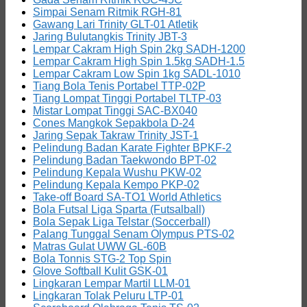
Simpai Senam Ritmik RGH-81
Gawang Lari Trinity GLT-01 Atletik
Jaring Bulutangkis Trinity JBT-3
Lempar Cakram High Spin 2kg SADH-1200
Lempar Cakram High Spin 1.5kg SADH-1.5
Lempar Cakram Low Spin 1kg SADL-1010
Tiang Bola Tenis Portabel TTP-02P
Tiang Lompat Tinggi Portabel TLTP-03
Mistar Lompat Tinggi SAC-BX040
Cones Mangkok Sepakbola D-24
Jaring Sepak Takraw Trinity JST-1
Pelindung Badan Karate Fighter BPKF-2
Pelindung Badan Taekwondo BPT-02
Pelindung Kepala Wushu PKW-02
Pelindung Kepala Kempo PKP-02
Take-off Board SA-TO1 World Athletics
Bola Futsal Liga Sparta (Futsalball)
Bola Sepak Liga Telstar (Soccerball)
Palang Tunggal Senam Olympus PTS-02
Matras Gulat UWW GL-60B
Bola Tonnis STG-2 Top Spin
Glove Softball Kulit GSK-01
Lingkaran Lempar Martil LLM-01
Lingkaran Tolak Peluru LTP-01