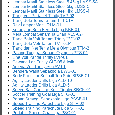
Lempar Martil Stainless Steel 5.45kg LMSS-5A
Lempar Martil Stainless Steel 5kg LMSS-5
Lempar Martil Stainless Steel 4kg LMSS-4
Tiang Voli Portabel Trinity TVP-02
Tiang Bola Tenis Tanam TTT-01P
Rak Lempar Martil RLM-01
Keranjang Bola Beroda Liga KBB-01
Meja Lompat Senam TaiShan MLS-02P
Tiang Bola Voli Tanam Trinity TVT-02
Tiang Bola Voli Tanam TVT-01P
Tiang dan Net Tenis Meja Olympus TTM-2
Palang Tunggal Senam Olympus PTS-01
Line Voli Pantai Trinity LVP-01
Gawang Lari Trinity GLT-05 Atletik
Antena Voli Trinity Seri AV-01
Bendera Wasit Sepakbola BWS-01
Body Protector Softball Top Spin BPSB-01
Agility Ladder Drills Liga ALD-10
Agility Ladder Drills Liga ALD-6
Speed Ball Gantung Kulit Fighter SBGK-01
Soccer Training Goal Liga STG-01
Papan Strategi Sepakbola Liga PSSB-01
Speed Training Parachute Liga STP-02
Speed Training Parachute Liga STP-01
Portable Soccer Goal Liga PSG-01