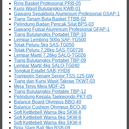
Ring Basket Profesional PRB-05
Kursi Wasit Bulutangkis KWB-01
Gawang Sepakbola Aluminium Profesional GSAP-1
Tiang Tanam Bola Basket TTBB-02
Pelindung Badan Pencak Silat BPS-03
Gawang Futsal Aluminium Profesional GFAP-1
Tiang Bulutangkis Portabel TBP-10
Lempar Lembing 500g SAF-YG500
Tolak Peluru 5kg SAS-TG050
Tolak Peluru 7.26kg SAS-TG0726
Lempar Martil 7.26kg SALQ-TG026
Tiang Bulutangkis Portabel TBP-09
Lempar Martil 4kg SALQ-TG040
Tongkat Estafet SAB-YHD8
Trampolin Senam Senior TSS-125-GW
Tiang dan Kursi Wasit Takraw TKWT-03
Meja Tenis Meja MDF-25
Tiang Bulutangkis Portable TBP-12
Pelindung Kepala Taekwondo PKT-05
Balance Board Olympus BBO-40
Balance Cushion Olympus BCO-30
Soft Kettlebell Warna 8kg SKW-8
Soft Kettlebell Warna 6kg SKW-6
Soft Kettlebell Warna 4kg SKW-4
Bola Slam Ball 9kg BSB-09