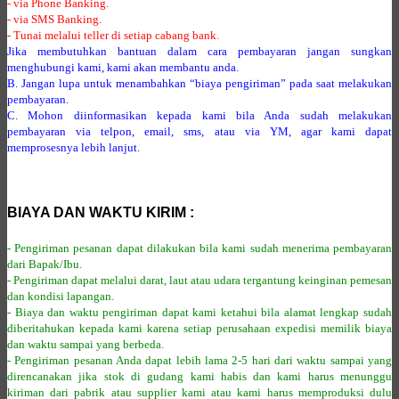
- via Phone Banking.
- via SMS Banking.
- Tunai melalui teller di setiap cabang bank.
Jika membutuhkan bantuan dalam cara pembayaran jangan sungkan
menghubungi kami, kami akan membantu anda.
B. Jangan lupa untuk menambahkan “biaya pengiriman” pada saat melakukan
pembayaran.
C. Mohon diinformasikan kepada kami bila Anda sudah melakukan
pembayaran via telpon, email, sms, atau via YM, agar kami dapat
memprosesnya lebih lanjut.
BIAYA DAN WAKTU KIRIM :
- Pengiriman pesanan dapat dilakukan bila kami sudah menerima pembayaran
dari Bapak/Ibu.
- Pengiriman dapat melalui darat, laut atau udara tergantung keinginan pemesan
dan kondisi lapangan.
- Biaya dan waktu pengiriman dapat kami ketahui bila alamat lengkap sudah
diberitahukan kepada kami karena setiap perusahaan expedisi memilik biaya
dan waktu sampai yang berbeda.
- Pengiriman pesanan Anda dapat lebih lama 2-5 hari dari waktu sampai yang
direncanakan jika stok di gudang kami habis dan kami harus menunggu
kiriman dari pabrik atau supplier kami atau kami harus memproduksi dulu