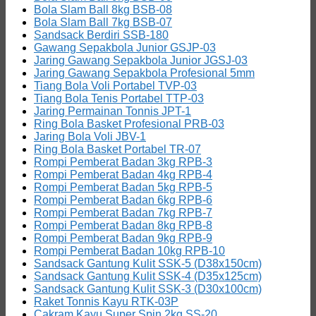
Bola Slam Ball 8kg BSB-08
Bola Slam Ball 7kg BSB-07
Sandsack Berdiri SSB-180
Gawang Sepakbola Junior GSJP-03
Jaring Gawang Sepakbola Junior JGSJ-03
Jaring Gawang Sepakbola Profesional 5mm
Tiang Bola Voli Portabel TVP-03
Tiang Bola Tenis Portabel TTP-03
Jaring Permainan Tonnis JPT-1
Ring Bola Basket Profesional PRB-03
Jaring Bola Voli JBV-1
Ring Bola Basket Portabel TR-07
Rompi Pemberat Badan 3kg RPB-3
Rompi Pemberat Badan 4kg RPB-4
Rompi Pemberat Badan 5kg RPB-5
Rompi Pemberat Badan 6kg RPB-6
Rompi Pemberat Badan 7kg RPB-7
Rompi Pemberat Badan 8kg RPB-8
Rompi Pemberat Badan 9kg RPB-9
Rompi Pemberat Badan 10kg RPB-10
Sandsack Gantung Kulit SSK-5 (D38x150cm)
Sandsack Gantung Kulit SSK-4 (D35x125cm)
Sandsack Gantung Kulit SSK-3 (D30x100cm)
Raket Tonnis Kayu RTK-03P
Cakram Kayu Super Spin 2kg SS-20