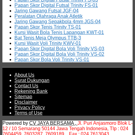
Papan Skor Digital Futsal Trinity FS-01
Jaring Gawang Futsal JGF-04
Peralatan Olahraga Anak Atletik
Jaring Gawang Sepakbola 4mm JGS-04
Papan Skor Tenis Trinity TS-01
Kursi Wasit Bola Tenis Lapangan KWT-01
Bat Tenis Meja Olympus TTB-3
Kursi Wasit Voli Trinity KWV-01
Papan Skor Digital Bola Voli Trinity VS-03
Papan Skor Digital Bola Voli Trinity VS-02
Papan Skor Bola Voli Trinity VS-01
About Us
Surat Dukungan
Contact Us
Rekening Bank
Sitemap
Disclaimer
Privacy Policy
Terms of Use
Powered by
CV JAYA BERSAMA ,
Jl. Puri Anjasmoro Blok L-
12 / 10 Semarang 50144 Jawa Tengah Indonesia,
Tlp : 024
7604459, 7603287, 7609189 , Fax : 024 7613043