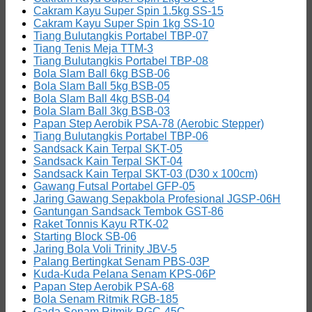
Cakram Kayu Super Spin 1.5kg SS-15
Cakram Kayu Super Spin 1kg SS-10
Tiang Bulutangkis Portabel TBP-07
Tiang Tenis Meja TTM-3
Tiang Bulutangkis Portabel TBP-08
Bola Slam Ball 6kg BSB-06
Bola Slam Ball 5kg BSB-05
Bola Slam Ball 4kg BSB-04
Bola Slam Ball 3kg BSB-03
Papan Step Aerobik PSA-78 (Aerobic Stepper)
Tiang Bulutangkis Portabel TBP-06
Sandsack Kain Terpal SKT-05
Sandsack Kain Terpal SKT-04
Sandsack Kain Terpal SKT-03 (D30 x 100cm)
Gawang Futsal Portabel GFP-05
Jaring Gawang Sepakbola Profesional JGSP-06H
Gantungan Sandsack Tembok GST-86
Raket Tonnis Kayu RTK-02
Starting Block SB-06
Jaring Bola Voli Trinity JBV-5
Palang Bertingkat Senam PBS-03P
Kuda-Kuda Pelana Senam KPS-06P
Papan Step Aerobik PSA-68
Bola Senam Ritmik RGB-185
Gada Senam Ritmik RGC-45C