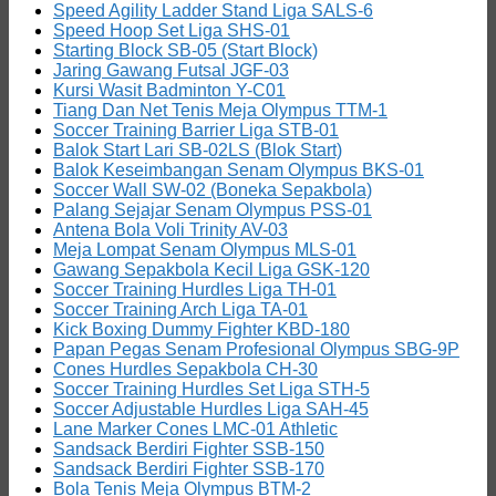
Speed Agility Ladder Stand Liga SALS-6
Speed Hoop Set Liga SHS-01
Starting Block SB-05 (Start Block)
Jaring Gawang Futsal JGF-03
Kursi Wasit Badminton Y-C01
Tiang Dan Net Tenis Meja Olympus TTM-1
Soccer Training Barrier Liga STB-01
Balok Start Lari SB-02LS (Blok Start)
Balok Keseimbangan Senam Olympus BKS-01
Soccer Wall SW-02 (Boneka Sepakbola)
Palang Sejajar Senam Olympus PSS-01
Antena Bola Voli Trinity AV-03
Meja Lompat Senam Olympus MLS-01
Gawang Sepakbola Kecil Liga GSK-120
Soccer Training Hurdles Liga TH-01
Soccer Training Arch Liga TA-01
Kick Boxing Dummy Fighter KBD-180
Papan Pegas Senam Profesional Olympus SBG-9P
Cones Hurdles Sepakbola CH-30
Soccer Training Hurdles Set Liga STH-5
Soccer Adjustable Hurdles Liga SAH-45
Lane Marker Cones LMC-01 Athletic
Sandsack Berdiri Fighter SSB-150
Sandsack Berdiri Fighter SSB-170
Bola Tenis Meja Olympus BTM-2