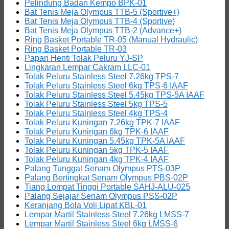
Pelindung Badan Kempo BPK-01
Bat Tenis Meja Olympus TTB-5 (Sportive+)
Bat Tenis Meja Olympus TTB-4 (Sportive)
Bat Tenis Meja Olympus TTB-2 (Advance+)
Ring Basket Portable TR-05 (Manual Hydraulic)
Ring Basket Portable TR-03
Papan Henti Tolak Peluru YJ-SP
Lingkaran Lempar Cakram LLC-01
Tolak Peluru Stainless Steel 7.26kg TPS-7
Tolak Peluru Stainless Steel 6kg TPS-6 IAAF
Tolak Peluru Stainless Steel 5.45kg TPS-5A IAAF
Tolak Peluru Stainless Steel 5kg TPS-5
Tolak Peluru Stainless Steel 4kg TPS-4
Tolak Peluru Kuningan 7.26kg TPK-7 IAAF
Tolak Peluru Kuningan 6kg TPK-6 IAAF
Tolak Peluru Kuningan 5.45kg TPK-5A IAAF
Tolak Peluru Kuningan 5kg TPK-5 IAAF
Tolak Peluru Kuningan 4kg TPK-4 IAAF
Palang Tunggal Senam Olympus PTS-03P
Palang Bertingkat Senam Olympus PBS-02P
Tiang Lompat Tinggi Portable SAHJ-ALU-025
Palang Sejajar Senam Olympus PSS-02P
Keranjang Bola Voli Lipat KBL-01
Lempar Martil Stainless Steel 7.26kg LMSS-7
Lempar Martil Stainless Steel 6kg LMSS-6