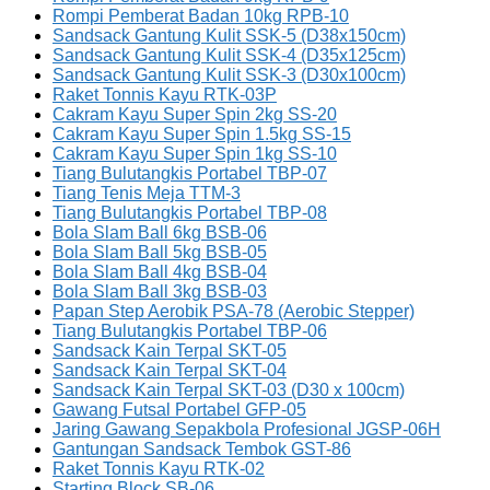
Rompi Pemberat Badan 10kg RPB-10
Sandsack Gantung Kulit SSK-5 (D38x150cm)
Sandsack Gantung Kulit SSK-4 (D35x125cm)
Sandsack Gantung Kulit SSK-3 (D30x100cm)
Raket Tonnis Kayu RTK-03P
Cakram Kayu Super Spin 2kg SS-20
Cakram Kayu Super Spin 1.5kg SS-15
Cakram Kayu Super Spin 1kg SS-10
Tiang Bulutangkis Portabel TBP-07
Tiang Tenis Meja TTM-3
Tiang Bulutangkis Portabel TBP-08
Bola Slam Ball 6kg BSB-06
Bola Slam Ball 5kg BSB-05
Bola Slam Ball 4kg BSB-04
Bola Slam Ball 3kg BSB-03
Papan Step Aerobik PSA-78 (Aerobic Stepper)
Tiang Bulutangkis Portabel TBP-06
Sandsack Kain Terpal SKT-05
Sandsack Kain Terpal SKT-04
Sandsack Kain Terpal SKT-03 (D30 x 100cm)
Gawang Futsal Portabel GFP-05
Jaring Gawang Sepakbola Profesional JGSP-06H
Gantungan Sandsack Tembok GST-86
Raket Tonnis Kayu RTK-02
Starting Block SB-06