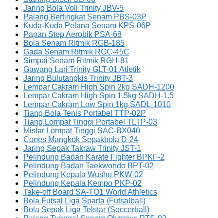
Jaring Bola Voli Trinity JBV-5
Palang Bertingkat Senam PBS-03P
Kuda-Kuda Pelana Senam KPS-06P
Papan Step Aerobik PSA-68
Bola Senam Ritmik RGB-185
Gada Senam Ritmik RGC-45C
Simpai Senam Ritmik RGH-81
Gawang Lari Trinity GLT-01 Atletik
Jaring Bulutangkis Trinity JBT-3
Lempar Cakram High Spin 2kg SADH-1200
Lempar Cakram High Spin 1.5kg SADH-1.5
Lempar Cakram Low Spin 1kg SADL-1010
Tiang Bola Tenis Portabel TTP-02P
Tiang Lompat Tinggi Portabel TLTP-03
Mistar Lompat Tinggi SAC-BX040
Cones Mangkok Sepakbola D-24
Jaring Sepak Takraw Trinity JST-1
Pelindung Badan Karate Fighter BPKF-2
Pelindung Badan Taekwondo BPT-02
Pelindung Kepala Wushu PKW-02
Pelindung Kepala Kempo PKP-02
Take-off Board SA-TO1 World Athletics
Bola Futsal Liga Sparta (Futsalball)
Bola Sepak Liga Telstar (Soccerball)