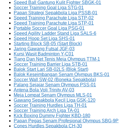
Speed Ball Gantung Kulit Fighter SBGK-01
Soccer Training Goal Liga STG-01
Papan Strategi Sepakbola Liga PSSB-01
Speed Training Parachute Liga STP-02
Speed Training Parachute Liga STP-01
Portable Soccer Goal Liga PSG-01
Speed Agility Ladder Stand Liga SALS-6
Speed Hoop Set Liga SHS-01
Starting Block SB-05 (Start Block)
Jaring Gawang Futsal JGF-03
Kursi Wasit Badminton Y-C01
Tiang Dan Net Tenis Meja Olympus TTM-1
Soccer Training Barrier Liga STB-01
Balok Start Lari SB-02LS (Blok Start)
Balok Keseimbangan Senam Olympus BKS-01
Soccer Wall SW-02 (Boneka Sepakbola)
Palang Sejajar Senam Olympus PSS-01
Antena Bola Voli Trinity AV-03
Meja Lompat Senam Olympus MLS-01
Gawang Sepakbola Kecil Liga GSK-120
Soccer Training Hurdles Liga TH-01
Soccer Training Arch Liga TA-01
Kick Boxing Dummy Fighter KBD-180
Papan Pegas Senam Profesional Olympus SBG-9P
Cones Hurdles Sepakbola CH-30