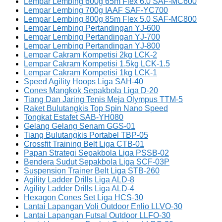
Lempar Lembing 600g 65m Flex 6.0 SAF-MC600
Lempar Lembing 700g IAAF SAF-YC700
Lempar Lembing 800g 85m Flex 5.0 SAF-MC800
Lempar Lembing Pertandingan YJ-600
Lempar Lembing Pertandingan YJ-700
Lempar Lembing Pertandingan YJ-800
Lempar Cakram Kompetisi 2kg LCK-2
Lempar Cakram Kompetisi 1.5kg LCK-1.5
Lempar Cakram Kompetisi 1kg LCK-1
Speed Agility Hoops Liga SAH-40
Cones Mangkok Sepakbola Liga D-20
Tiang Dan Jaring Tenis Meja Olympus TTM-5
Raket Bulutangkis Top Spin Nano Speed
Tongkat Estafet SAB-YH080
Gelang Gelang Senam GGS-01
Tiang Bulutangkis Portabel TBP-05
Crossfit Training Belt Liga CTB-01
Papan Strategi Sepakbola Liga PSSB-02
Bendera Sudut Sepakbola Liga SCF-03P
Suspension Trainer Belt Liga STB-260
Agility Ladder Drills Liga ALD-8
Agility Ladder Drills Liga ALD-4
Hexagon Cones Set Liga HCS-30
Lantai Lapangan Voli Outdoor Enlio LLVO-30
Lantai Lapangan Futsal Outdoor LLFO-30