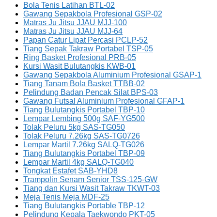
Bola Tenis Latihan BTL-02
Gawang Sepakbola Profesional GSP-02
Matras Ju Jitsu JJAU MJJ-100
Matras Ju Jitsu JJAU MJJ-64
Papan Catur Lipat Percasi PCLP-52
Tiang Sepak Takraw Portabel TSP-05
Ring Basket Profesional PRB-05
Kursi Wasit Bulutangkis KWB-01
Gawang Sepakbola Aluminium Profesional GSAP-1
Tiang Tanam Bola Basket TTBB-02
Pelindung Badan Pencak Silat BPS-03
Gawang Futsal Aluminium Profesional GFAP-1
Tiang Bulutangkis Portabel TBP-10
Lempar Lembing 500g SAF-YG500
Tolak Peluru 5kg SAS-TG050
Tolak Peluru 7.26kg SAS-TG0726
Lempar Martil 7.26kg SALQ-TG026
Tiang Bulutangkis Portabel TBP-09
Lempar Martil 4kg SALQ-TG040
Tongkat Estafet SAB-YHD8
Trampolin Senam Senior TSS-125-GW
Tiang dan Kursi Wasit Takraw TKWT-03
Meja Tenis Meja MDF-25
Tiang Bulutangkis Portable TBP-12
Pelindung Kepala Taekwondo PKT-05