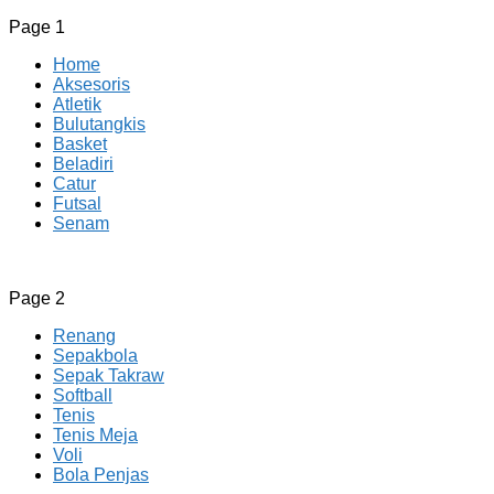
Page 1
Home
Aksesoris
Atletik
Bulutangkis
Basket
Beladiri
Catur
Futsal
Senam
CV JAYA BERSAMA Co Id
Menyediakan Semua Perlengkapan Olahraga Yang
Page 2
Lengkap, Berkualitas Dengan Harga Yang Murah
Renang
Sepakbola
Sepak Takraw
Softball
Tenis
Tenis Meja
Voli
Bola Penjas