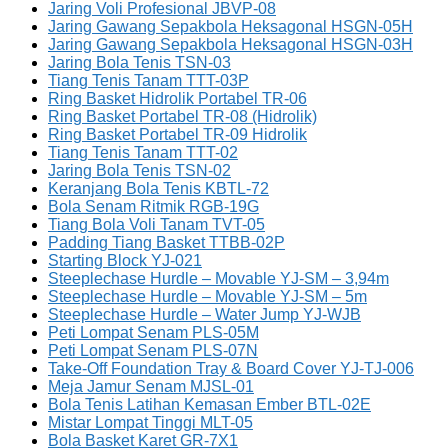
Jaring Voli Profesional JBVP-08
Jaring Gawang Sepakbola Heksagonal HSGN-05H
Jaring Gawang Sepakbola Heksagonal HSGN-03H
Jaring Bola Tenis TSN-03
Tiang Tenis Tanam TTT-03P
Ring Basket Hidrolik Portabel TR-06
Ring Basket Portabel TR-08 (Hidrolik)
Ring Basket Portabel TR-09 Hidrolik
Tiang Tenis Tanam TTT-02
Jaring Bola Tenis TSN-02
Keranjang Bola Tenis KBTL-72
Bola Senam Ritmik RGB-19G
Tiang Bola Voli Tanam TVT-05
Padding Tiang Basket TTBB-02P
Starting Block YJ-021
Steeplechase Hurdle – Movable YJ-SM – 3,94m
Steeplechase Hurdle – Movable YJ-SM – 5m
Steeplechase Hurdle – Water Jump YJ-WJB
Peti Lompat Senam PLS-05M
Peti Lompat Senam PLS-07N
Take-Off Foundation Tray & Board Cover YJ-TJ-006
Meja Jamur Senam MJSL-01
Bola Tenis Latihan Kemasan Ember BTL-02E
Mistar Lompat Tinggi MLT-05
Bola Basket Karet GR-7X1