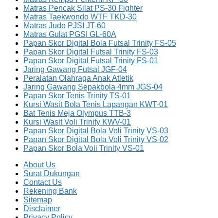
Matras Pencak Silat PS-30 Fighter
Matras Taekwondo WTF TKD-30
Matras Judo PJSI JT-60
Matras Gulat PGSI GL-60A
Papan Skor Digital Bola Futsal Trinity FS-05
Papan Skor Digital Futsal Trinity FS-03
Papan Skor Digital Futsal Trinity FS-01
Jaring Gawang Futsal JGF-04
Peralatan Olahraga Anak Atletik
Jaring Gawang Sepakbola 4mm JGS-04
Papan Skor Tenis Trinity TS-01
Kursi Wasit Bola Tenis Lapangan KWT-01
Bat Tenis Meja Olympus TTB-3
Kursi Wasit Voli Trinity KWV-01
Papan Skor Digital Bola Voli Trinity VS-03
Papan Skor Digital Bola Voli Trinity VS-02
Papan Skor Bola Voli Trinity VS-01
About Us
Surat Dukungan
Contact Us
Rekening Bank
Sitemap
Disclaimer
Privacy Policy