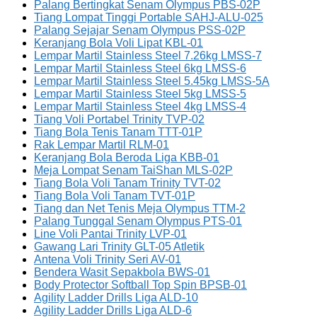
Palang Bertingkat Senam Olympus PBS-02P
Tiang Lompat Tinggi Portable SAHJ-ALU-025
Palang Sejajar Senam Olympus PSS-02P
Keranjang Bola Voli Lipat KBL-01
Lempar Martil Stainless Steel 7.26kg LMSS-7
Lempar Martil Stainless Steel 6kg LMSS-6
Lempar Martil Stainless Steel 5.45kg LMSS-5A
Lempar Martil Stainless Steel 5kg LMSS-5
Lempar Martil Stainless Steel 4kg LMSS-4
Tiang Voli Portabel Trinity TVP-02
Tiang Bola Tenis Tanam TTT-01P
Rak Lempar Martil RLM-01
Keranjang Bola Beroda Liga KBB-01
Meja Lompat Senam TaiShan MLS-02P
Tiang Bola Voli Tanam Trinity TVT-02
Tiang Bola Voli Tanam TVT-01P
Tiang dan Net Tenis Meja Olympus TTM-2
Palang Tunggal Senam Olympus PTS-01
Line Voli Pantai Trinity LVP-01
Gawang Lari Trinity GLT-05 Atletik
Antena Voli Trinity Seri AV-01
Bendera Wasit Sepakbola BWS-01
Body Protector Softball Top Spin BPSB-01
Agility Ladder Drills Liga ALD-10
Agility Ladder Drills Liga ALD-6