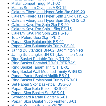
Mistar Lompat Tinggi MLT-02
Matras Senam Olympus MSO-15
Cakram Fiberglass Hyper Spin 2kg CHS-20
Cakram Fiberglass Hyper Spin 1.5kg CHS-15
Cakram Fiberglass Hyper Spin 1kg CHS-10
Cakram Kayu Pro Spin 2kg PS-20
Cakram Kayu Pro Spin 1.5kg PS-15
Cakram Kayu Pro Spin 1kg PS-10
Tolak Peluru Besi 2kg TPB-2
Papan Skor Bulutangkis BS-02
Papan Skor Bulutangkis Trinity BS-01
Jaring Bulutangkis BN-02 (Badminton Net)
Jaring Bulutangkis BN-01 (Badminton Net)
Ring Basket Portable Trinity TR-02
Ring Basket Portabel TR-01 PERBASI
Ring Basket Tanam Trinity TTB-01
Ring Basket Wall Mounted Trinity WBG-03
Papan Pantul Basket Akrilik BB-01
Ring Basket Profesional Trinity PRB-01
Set Papan Skor Basketball BSS-03
Papan Skor Bola Basket BSS-02
Papan Skor Basket Set BSS-01
Scoreboard Karate Fighter KS-01
Papan Skor Digital Yudo Fighter JS-01
Matras Kempo Perkemi KP-30