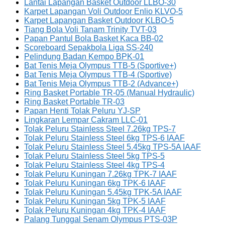
Lantai Lapangan Basket Outdoor LLBO-30
Karpet Lapangan Voli Outdoor Enlio KLVO-5
Karpet Lapangan Basket Outdoor KLBO-5
Tiang Bola Voli Tanam Trinity TVT-03
Papan Pantul Bola Basket Kaca BB-02
Scoreboard Sepakbola Liga SS-240
Pelindung Badan Kempo BPK-01
Bat Tenis Meja Olympus TTB-5 (Sportive+)
Bat Tenis Meja Olympus TTB-4 (Sportive)
Bat Tenis Meja Olympus TTB-2 (Advance+)
Ring Basket Portable TR-05 (Manual Hydraulic)
Ring Basket Portable TR-03
Papan Henti Tolak Peluru YJ-SP
Lingkaran Lempar Cakram LLC-01
Tolak Peluru Stainless Steel 7.26kg TPS-7
Tolak Peluru Stainless Steel 6kg TPS-6 IAAF
Tolak Peluru Stainless Steel 5.45kg TPS-5A IAAF
Tolak Peluru Stainless Steel 5kg TPS-5
Tolak Peluru Stainless Steel 4kg TPS-4
Tolak Peluru Kuningan 7.26kg TPK-7 IAAF
Tolak Peluru Kuningan 6kg TPK-6 IAAF
Tolak Peluru Kuningan 5.45kg TPK-5A IAAF
Tolak Peluru Kuningan 5kg TPK-5 IAAF
Tolak Peluru Kuningan 4kg TPK-4 IAAF
Palang Tunggal Senam Olympus PTS-03P