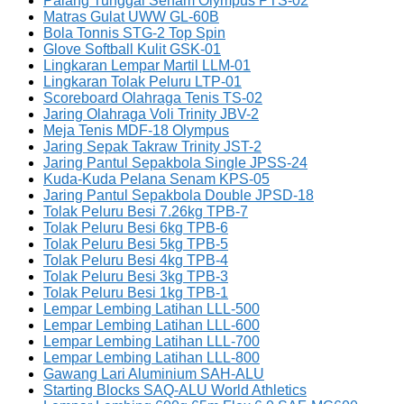
Palang Tunggal Senam Olympus PTS-02
Matras Gulat UWW GL-60B
Bola Tonnis STG-2 Top Spin
Glove Softball Kulit GSK-01
Lingkaran Lempar Martil LLM-01
Lingkaran Tolak Peluru LTP-01
Scoreboard Olahraga Tenis TS-02
Jaring Olahraga Voli Trinity JBV-2
Meja Tenis MDF-18 Olympus
Jaring Sepak Takraw Trinity JST-2
Jaring Pantul Sepakbola Single JPSS-24
Kuda-Kuda Pelana Senam KPS-05
Jaring Pantul Sepakbola Double JPSD-18
Tolak Peluru Besi 7.26kg TPB-7
Tolak Peluru Besi 6kg TPB-6
Tolak Peluru Besi 5kg TPB-5
Tolak Peluru Besi 4kg TPB-4
Tolak Peluru Besi 3kg TPB-3
Tolak Peluru Besi 1kg TPB-1
Lempar Lembing Latihan LLL-500
Lempar Lembing Latihan LLL-600
Lempar Lembing Latihan LLL-700
Lempar Lembing Latihan LLL-800
Gawang Lari Aluminium SAH-ALU
Starting Blocks SAQ-ALU World Athletics