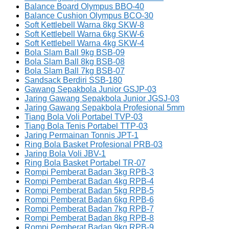
Balance Board Olympus BBO-40
Balance Cushion Olympus BCO-30
Soft Kettlebell Warna 8kg SKW-8
Soft Kettlebell Warna 6kg SKW-6
Soft Kettlebell Warna 4kg SKW-4
Bola Slam Ball 9kg BSB-09
Bola Slam Ball 8kg BSB-08
Bola Slam Ball 7kg BSB-07
Sandsack Berdiri SSB-180
Gawang Sepakbola Junior GSJP-03
Jaring Gawang Sepakbola Junior JGSJ-03
Jaring Gawang Sepakbola Profesional 5mm
Tiang Bola Voli Portabel TVP-03
Tiang Bola Tenis Portabel TTP-03
Jaring Permainan Tonnis JPT-1
Ring Bola Basket Profesional PRB-03
Jaring Bola Voli JBV-1
Ring Bola Basket Portabel TR-07
Rompi Pemberat Badan 3kg RPB-3
Rompi Pemberat Badan 4kg RPB-4
Rompi Pemberat Badan 5kg RPB-5
Rompi Pemberat Badan 6kg RPB-6
Rompi Pemberat Badan 7kg RPB-7
Rompi Pemberat Badan 8kg RPB-8
Rompi Pemberat Badan 9kg RPB-9