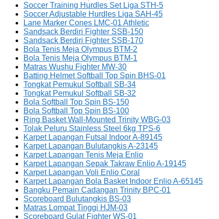
Soccer Training Hurdles Set Liga STH-5
Soccer Adjustable Hurdles Liga SAH-45
Lane Marker Cones LMC-01 Athletic
Sandsack Berdiri Fighter SSB-150
Sandsack Berdiri Fighter SSB-170
Bola Tenis Meja Olympus BTM-2
Bola Tenis Meja Olympus BTM-1
Matras Wushu Fighter MW-30
Batting Helmet Softball Top Spin BHS-01
Tongkat Pemukul Softball SB-34
Tongkat Pemukul Softball SB-32
Bola Softball Top Spin BS-150
Bola Softball Top Spin BS-100
Ring Basket Wall-Mounted Trinity WBG-03
Tolak Peluru Stainless Steel 6kg TPS-6
Karpet Lapangan Futsal Indoor A-89145
Karpet Lapangan Bulutangkis A-23145
Karpet Lapangan Tenis Meja Enlio
Karpet Lapangan Sepak Takraw Enlio A-19145
Karpet Lapangan Voli Enlio Coral
Karpet Lapangan Bola Basket Indoor Enlio A-65145
Bangku Pemain Cadangan Trinity BPC-01
Scoreboard Bulutangkis BS-03
Matras Lompat Tinggi HJM-03
Scoreboard Gulat Fighter WS-01