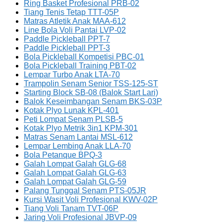
Ring Basket Profesional PRB-02
Tiang Tenis Tetap TTT-05P
Matras Atletik Anak MAA-612
Line Bola Voli Pantai LVP-02
Paddle Pickleball PPT-7
Paddle Pickleball PPT-3
Bola Pickleball Kompetisi PBC-01
Bola Pickleball Training PBT-02
Lempar Turbo Anak LTA-70
Trampolin Senam Senior TSS-125-ST
Starting Block SB-08 (Balok Start Lari)
Balok Keseimbangan Senam BKS-03P
Kotak Plyo Lunak KPL-401
Peti Lompat Senam PLSB-5
Kotak Plyo Metrik 3in1 KPM-301
Matras Senam Lantai MSL-612
Lempar Lembing Anak LLA-70
Bola Petanque BPQ-3
Galah Lompat Galah GLG-68
Galah Lompat Galah GLG-63
Galah Lompat Galah GLG-59
Palang Tunggal Senam PTS-05JR
Kursi Wasit Voli Profesional KWV-02P
Tiang Voli Tanam TVT-06P
Jaring Voli Profesional JBVP-09