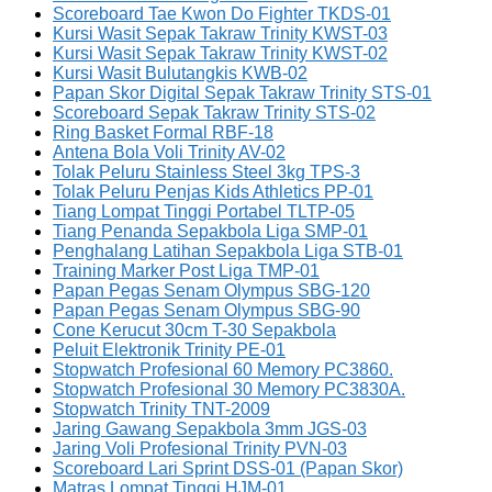
Scoreboard Tae Kwon Do Fighter TKDS-01
Kursi Wasit Sepak Takraw Trinity KWST-03
Kursi Wasit Sepak Takraw Trinity KWST-02
Kursi Wasit Bulutangkis KWB-02
Papan Skor Digital Sepak Takraw Trinity STS-01
Scoreboard Sepak Takraw Trinity STS-02
Ring Basket Formal RBF-18
Antena Bola Voli Trinity AV-02
Tolak Peluru Stainless Steel 3kg TPS-3
Tolak Peluru Penjas Kids Athletics PP-01
Tiang Lompat Tinggi Portabel TLTP-05
Tiang Penanda Sepakbola Liga SMP-01
Penghalang Latihan Sepakbola Liga STB-01
Training Marker Post Liga TMP-01
Papan Pegas Senam Olympus SBG-120
Papan Pegas Senam Olympus SBG-90
Cone Kerucut 30cm T-30 Sepakbola
Peluit Elektronik Trinity PE-01
Stopwatch Profesional 60 Memory PC3860.
Stopwatch Profesional 30 Memory PC3830A.
Stopwatch Trinity TNT-2009
Jaring Gawang Sepakbola 3mm JGS-03
Jaring Voli Profesional Trinity PVN-03
Scoreboard Lari Sprint DSS-01 (Papan Skor)
Matras Lompat Tinggi HJM-01