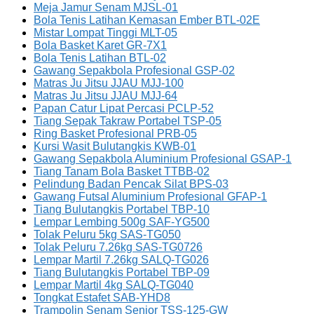
Meja Jamur Senam MJSL-01
Bola Tenis Latihan Kemasan Ember BTL-02E
Mistar Lompat Tinggi MLT-05
Bola Basket Karet GR-7X1
Bola Tenis Latihan BTL-02
Gawang Sepakbola Profesional GSP-02
Matras Ju Jitsu JJAU MJJ-100
Matras Ju Jitsu JJAU MJJ-64
Papan Catur Lipat Percasi PCLP-52
Tiang Sepak Takraw Portabel TSP-05
Ring Basket Profesional PRB-05
Kursi Wasit Bulutangkis KWB-01
Gawang Sepakbola Aluminium Profesional GSAP-1
Tiang Tanam Bola Basket TTBB-02
Pelindung Badan Pencak Silat BPS-03
Gawang Futsal Aluminium Profesional GFAP-1
Tiang Bulutangkis Portabel TBP-10
Lempar Lembing 500g SAF-YG500
Tolak Peluru 5kg SAS-TG050
Tolak Peluru 7.26kg SAS-TG0726
Lempar Martil 7.26kg SALQ-TG026
Tiang Bulutangkis Portabel TBP-09
Lempar Martil 4kg SALQ-TG040
Tongkat Estafet SAB-YHD8
Trampolin Senam Senior TSS-125-GW