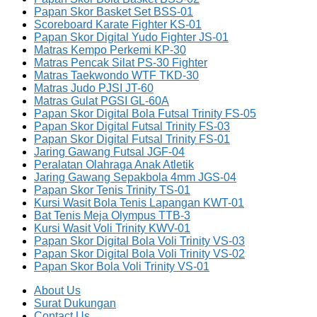
Papan Skor Basket Set BSS-01
Scoreboard Karate Fighter KS-01
Papan Skor Digital Yudo Fighter JS-01
Matras Kempo Perkemi KP-30
Matras Pencak Silat PS-30 Fighter
Matras Taekwondo WTF TKD-30
Matras Judo PJSI JT-60
Matras Gulat PGSI GL-60A
Papan Skor Digital Bola Futsal Trinity FS-05
Papan Skor Digital Futsal Trinity FS-03
Papan Skor Digital Futsal Trinity FS-01
Jaring Gawang Futsal JGF-04
Peralatan Olahraga Anak Atletik
Jaring Gawang Sepakbola 4mm JGS-04
Papan Skor Tenis Trinity TS-01
Kursi Wasit Bola Tenis Lapangan KWT-01
Bat Tenis Meja Olympus TTB-3
Kursi Wasit Voli Trinity KWV-01
Papan Skor Digital Bola Voli Trinity VS-03
Papan Skor Digital Bola Voli Trinity VS-02
Papan Skor Bola Voli Trinity VS-01
About Us
Surat Dukungan
Contact Us