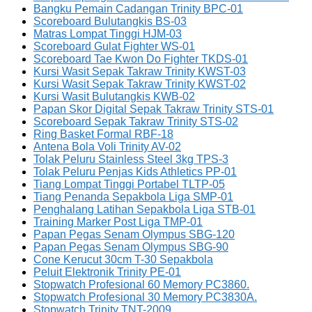
Bangku Pemain Cadangan Trinity BPC-01
Scoreboard Bulutangkis BS-03
Matras Lompat Tinggi HJM-03
Scoreboard Gulat Fighter WS-01
Scoreboard Tae Kwon Do Fighter TKDS-01
Kursi Wasit Sepak Takraw Trinity KWST-03
Kursi Wasit Sepak Takraw Trinity KWST-02
Kursi Wasit Bulutangkis KWB-02
Papan Skor Digital Sepak Takraw Trinity STS-01
Scoreboard Sepak Takraw Trinity STS-02
Ring Basket Formal RBF-18
Antena Bola Voli Trinity AV-02
Tolak Peluru Stainless Steel 3kg TPS-3
Tolak Peluru Penjas Kids Athletics PP-01
Tiang Lompat Tinggi Portabel TLTP-05
Tiang Penanda Sepakbola Liga SMP-01
Penghalang Latihan Sepakbola Liga STB-01
Training Marker Post Liga TMP-01
Papan Pegas Senam Olympus SBG-120
Papan Pegas Senam Olympus SBG-90
Cone Kerucut 30cm T-30 Sepakbola
Peluit Elektronik Trinity PE-01
Stopwatch Profesional 60 Memory PC3860.
Stopwatch Profesional 30 Memory PC3830A.
Stopwatch Trinity TNT-2009