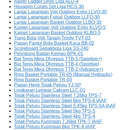
Agility Ladder Drills Liga ALD-4
Hexagon Cones Set Liga HCS-30
Lantai Lapangan Voli Outdoor Enlio LLVO-30
Lantai Lapangan Futsal Outdoor LLFO-30
Lantai Lapangan Basket Outdoor LLBO-30
Karpet Lapangan Voli Outdoor Enlio KLVO-5
Karpet Lapangan Basket Outdoor KLBO-5
Tiang Bola Voli Tanam Trinity TVT-03
Papan Pantul Bola Basket Kaca BB-02
Scoreboard Sepakbola Liga SS-240
Pelindung Badan Kempo BPK-01
Bat Tenis Meja Olympus TTB-5 (Sportive+)
Bat Tenis Meja Olympus TTB-4 (Sportive)
Bat Tenis Meja Olympus TTB-2 (Advance+)
Ring Basket Portable TR-05 (Manual Hydraulic)
Ring Basket Portable TR-03
Papan Henti Tolak Peluru YJ-SP
Lingkaran Lempar Cakram LLC-01
Tolak Peluru Stainless Steel 7.26kg TPS-7
Tolak Peluru Stainless Steel 6kg TPS-6 IAAF
Tolak Peluru Stainless Steel 5.45kg TPS-5A IAAF
Tolak Peluru Stainless Steel 5kg TPS-5
Tolak Peluru Stainless Steel 4kg TPS-4
Tolak Peluru Kuningan 7.26kg TPK-7 IAAF
Tolak Peluru Kuningan 6kg TPK-6 IAAF