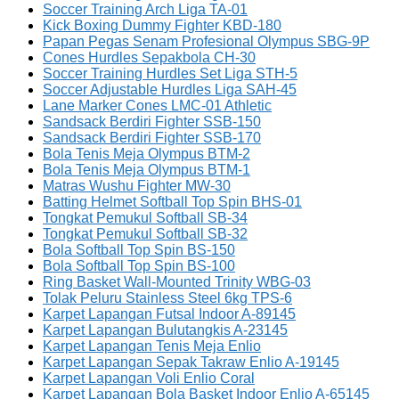
Soccer Training Arch Liga TA-01
Kick Boxing Dummy Fighter KBD-180
Papan Pegas Senam Profesional Olympus SBG-9P
Cones Hurdles Sepakbola CH-30
Soccer Training Hurdles Set Liga STH-5
Soccer Adjustable Hurdles Liga SAH-45
Lane Marker Cones LMC-01 Athletic
Sandsack Berdiri Fighter SSB-150
Sandsack Berdiri Fighter SSB-170
Bola Tenis Meja Olympus BTM-2
Bola Tenis Meja Olympus BTM-1
Matras Wushu Fighter MW-30
Batting Helmet Softball Top Spin BHS-01
Tongkat Pemukul Softball SB-34
Tongkat Pemukul Softball SB-32
Bola Softball Top Spin BS-150
Bola Softball Top Spin BS-100
Ring Basket Wall-Mounted Trinity WBG-03
Tolak Peluru Stainless Steel 6kg TPS-6
Karpet Lapangan Futsal Indoor A-89145
Karpet Lapangan Bulutangkis A-23145
Karpet Lapangan Tenis Meja Enlio
Karpet Lapangan Sepak Takraw Enlio A-19145
Karpet Lapangan Voli Enlio Coral
Karpet Lapangan Bola Basket Indoor Enlio A-65145