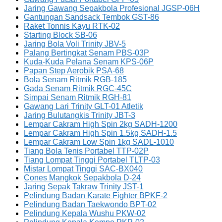
Jaring Gawang Sepakbola Profesional JGSP-06H
Gantungan Sandsack Tembok GST-86
Raket Tonnis Kayu RTK-02
Starting Block SB-06
Jaring Bola Voli Trinity JBV-5
Palang Bertingkat Senam PBS-03P
Kuda-Kuda Pelana Senam KPS-06P
Papan Step Aerobik PSA-68
Bola Senam Ritmik RGB-185
Gada Senam Ritmik RGC-45C
Simpai Senam Ritmik RGH-81
Gawang Lari Trinity GLT-01 Atletik
Jaring Bulutangkis Trinity JBT-3
Lempar Cakram High Spin 2kg SADH-1200
Lempar Cakram High Spin 1.5kg SADH-1.5
Lempar Cakram Low Spin 1kg SADL-1010
Tiang Bola Tenis Portabel TTP-02P
Tiang Lompat Tinggi Portabel TLTP-03
Mistar Lompat Tinggi SAC-BX040
Cones Mangkok Sepakbola D-24
Jaring Sepak Takraw Trinity JST-1
Pelindung Badan Karate Fighter BPKF-2
Pelindung Badan Taekwondo BPT-02
Pelindung Kepala Wushu PKW-02