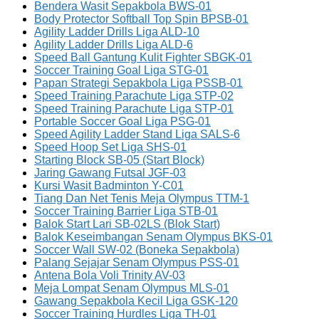
Bendera Wasit Sepakbola BWS-01
Body Protector Softball Top Spin BPSB-01
Agility Ladder Drills Liga ALD-10
Agility Ladder Drills Liga ALD-6
Speed Ball Gantung Kulit Fighter SBGK-01
Soccer Training Goal Liga STG-01
Papan Strategi Sepakbola Liga PSSB-01
Speed Training Parachute Liga STP-02
Speed Training Parachute Liga STP-01
Portable Soccer Goal Liga PSG-01
Speed Agility Ladder Stand Liga SALS-6
Speed Hoop Set Liga SHS-01
Starting Block SB-05 (Start Block)
Jaring Gawang Futsal JGF-03
Kursi Wasit Badminton Y-C01
Tiang Dan Net Tenis Meja Olympus TTM-1
Soccer Training Barrier Liga STB-01
Balok Start Lari SB-02LS (Blok Start)
Balok Keseimbangan Senam Olympus BKS-01
Soccer Wall SW-02 (Boneka Sepakbola)
Palang Sejajar Senam Olympus PSS-01
Antena Bola Voli Trinity AV-03
Meja Lompat Senam Olympus MLS-01
Gawang Sepakbola Kecil Liga GSK-120
Soccer Training Hurdles Liga TH-01