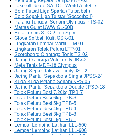
Pelindung Kepala Kempo PKP-02
Take-off Board SA-TO1 World Athletics
Bola Futsal Liga Sparta (Futsalball)
Bola Sepak Liga Telstar (Soccerball)
Palang Tunggal Senam Olympus PTS-02
Matras Gulat UWW GL-60B
Bola Tonnis STG-2 Top Spin
Glove Softball Kulit GSK-01
Lingkaran Lempar Martil LLM-01
Lingkaran Tolak Peluru LTP-01
Scoreboard Olahraga Tenis TS-02
Jaring Olahraga Voli Trinity JBV-2
Meja Tenis MDF-18 Olympus
Jaring Sepak Takraw Trinity JST-2
Jaring Pantul Sepakbola Single JPSS-24
Kuda-Kuda Pelana Senam KPS-05
Jaring Pantul Sepakbola Double JPSD-18
Tolak Peluru Besi 7.26kg TPB-7
Tolak Peluru Besi 6kg TPB-6
Tolak Peluru Besi 5kg TPB-5
Tolak Peluru Besi 4kg TPB-4
Tolak Peluru Besi 3kg TPB-3
Tolak Peluru Besi 1kg TPB-1
Lempar Lembing Latihan LLL-500
Lempar Lembing Latihan LLL-600