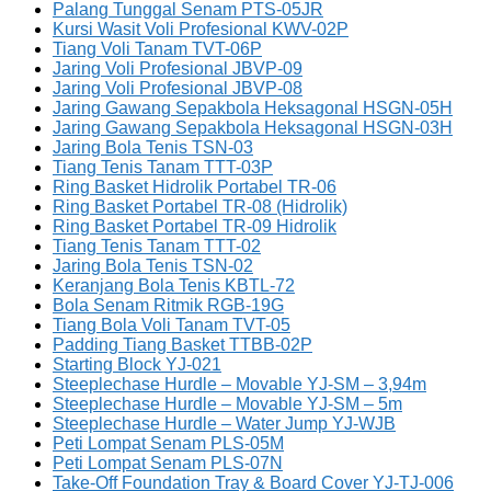
Palang Tunggal Senam PTS-05JR
Kursi Wasit Voli Profesional KWV-02P
Tiang Voli Tanam TVT-06P
Jaring Voli Profesional JBVP-09
Jaring Voli Profesional JBVP-08
Jaring Gawang Sepakbola Heksagonal HSGN-05H
Jaring Gawang Sepakbola Heksagonal HSGN-03H
Jaring Bola Tenis TSN-03
Tiang Tenis Tanam TTT-03P
Ring Basket Hidrolik Portabel TR-06
Ring Basket Portabel TR-08 (Hidrolik)
Ring Basket Portabel TR-09 Hidrolik
Tiang Tenis Tanam TTT-02
Jaring Bola Tenis TSN-02
Keranjang Bola Tenis KBTL-72
Bola Senam Ritmik RGB-19G
Tiang Bola Voli Tanam TVT-05
Padding Tiang Basket TTBB-02P
Starting Block YJ-021
Steeplechase Hurdle – Movable YJ-SM – 3,94m
Steeplechase Hurdle – Movable YJ-SM – 5m
Steeplechase Hurdle – Water Jump YJ-WJB
Peti Lompat Senam PLS-05M
Peti Lompat Senam PLS-07N
Take-Off Foundation Tray & Board Cover YJ-TJ-006