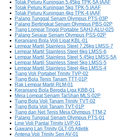
Tolak Peluru Kuningan 5.45kg TPK-5A IAAF
Tolak Peluru Kuningan 5kg TPK-5 IAAF
Tolak Peluru Kuningan 4kg TPK-4 IAAF
Palang Tunggal Senam Olympus PTS-03P
Palang Bertingkat Senam Olympus PBS-02P
Tiang Lompat Tinggi Portable SAHJ-ALU-025
Palang Sejajar Senam Olympus PSS-02P
Keranjang Bola Voli Lipat KBL-01
Lempar Martil Stainless Steel 7.26kg LMSS-7
Lempar Martil Stainless Steel 6kg LMSS-6
Lempar Martil Stainless Steel 5.45kg LMSS-5A
Lempar Martil Stainless Steel 5kg LMSS-5
Lempar Martil Stainless Steel 4kg LMSS-4
Tiang Voli Portabel Trinity TVP-02
Tiang Bola Tenis Tanam TTT-01P
Rak Lempar Martil RLM-01
Keranjang Bola Beroda Liga KBB-01
Meja Lompat Senam TaiShan MLS-02P
Tiang Bola Voli Tanam Trinity TVT-02
Tiang Bola Voli Tanam TVT-01P
Tiang dan Net Tenis Meja Olympus TTM-2
Palang Tunggal Senam Olympus PTS-01
Line Voli Pantai Trinity LVP-01
Gawang Lari Trinity GLT-05 Atletik
Antena Voli Trinity Seri AV-01