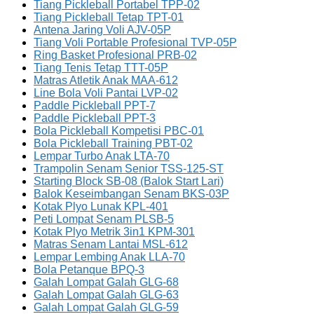
Tiang Pickleball Portabel TPP-02
Tiang Pickleball Tetap TPT-01
Antena Jaring Voli AJV-05P
Tiang Voli Portable Profesional TVP-05P
Ring Basket Profesional PRB-02
Tiang Tenis Tetap TTT-05P
Matras Atletik Anak MAA-612
Line Bola Voli Pantai LVP-02
Paddle Pickleball PPT-7
Paddle Pickleball PPT-3
Bola Pickleball Kompetisi PBC-01
Bola Pickleball Training PBT-02
Lempar Turbo Anak LTA-70
Trampolin Senam Senior TSS-125-ST
Starting Block SB-08 (Balok Start Lari)
Balok Keseimbangan Senam BKS-03P
Kotak Plyo Lunak KPL-401
Peti Lompat Senam PLSB-5
Kotak Plyo Metrik 3in1 KPM-301
Matras Senam Lantai MSL-612
Lempar Lembing Anak LLA-70
Bola Petanque BPQ-3
Galah Lompat Galah GLG-68
Galah Lompat Galah GLG-63
Galah Lompat Galah GLG-59