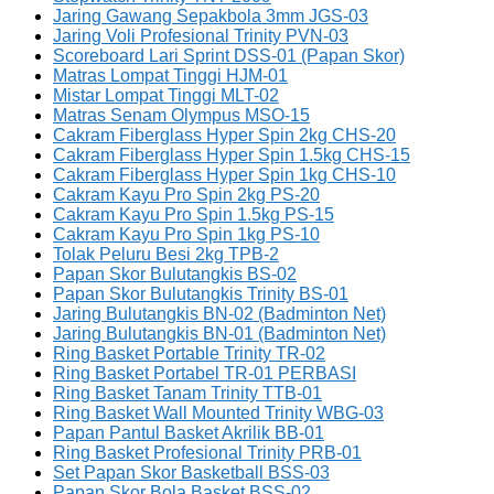
Jaring Gawang Sepakbola 3mm JGS-03
Jaring Voli Profesional Trinity PVN-03
Scoreboard Lari Sprint DSS-01 (Papan Skor)
Matras Lompat Tinggi HJM-01
Mistar Lompat Tinggi MLT-02
Matras Senam Olympus MSO-15
Cakram Fiberglass Hyper Spin 2kg CHS-20
Cakram Fiberglass Hyper Spin 1.5kg CHS-15
Cakram Fiberglass Hyper Spin 1kg CHS-10
Cakram Kayu Pro Spin 2kg PS-20
Cakram Kayu Pro Spin 1.5kg PS-15
Cakram Kayu Pro Spin 1kg PS-10
Tolak Peluru Besi 2kg TPB-2
Papan Skor Bulutangkis BS-02
Papan Skor Bulutangkis Trinity BS-01
Jaring Bulutangkis BN-02 (Badminton Net)
Jaring Bulutangkis BN-01 (Badminton Net)
Ring Basket Portable Trinity TR-02
Ring Basket Portabel TR-01 PERBASI
Ring Basket Tanam Trinity TTB-01
Ring Basket Wall Mounted Trinity WBG-03
Papan Pantul Basket Akrilik BB-01
Ring Basket Profesional Trinity PRB-01
Set Papan Skor Basketball BSS-03
Papan Skor Bola Basket BSS-02