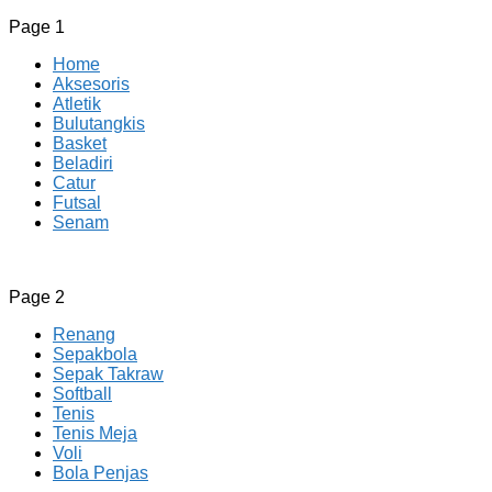
Page 1
Home
Aksesoris
Atletik
Bulutangkis
Basket
Beladiri
Catur
Futsal
Senam
CV JAYA BERSAMA Co Id
Menyediakan Semua Perlengkapan Olahraga Yang
Page 2
Lengkap, Berkualitas Dengan Harga Yang Murah
Renang
Sepakbola
Sepak Takraw
Softball
Tenis
Tenis Meja
Voli
Bola Penjas