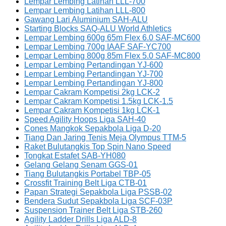
Lempar Lembing Latihan LLL-700
Lempar Lembing Latihan LLL-800
Gawang Lari Aluminium SAH-ALU
Starting Blocks SAQ-ALU World Athletics
Lempar Lembing 600g 65m Flex 6.0 SAF-MC600
Lempar Lembing 700g IAAF SAF-YC700
Lempar Lembing 800g 85m Flex 5.0 SAF-MC800
Lempar Lembing Pertandingan YJ-600
Lempar Lembing Pertandingan YJ-700
Lempar Lembing Pertandingan YJ-800
Lempar Cakram Kompetisi 2kg LCK-2
Lempar Cakram Kompetisi 1.5kg LCK-1.5
Lempar Cakram Kompetisi 1kg LCK-1
Speed Agility Hoops Liga SAH-40
Cones Mangkok Sepakbola Liga D-20
Tiang Dan Jaring Tenis Meja Olympus TTM-5
Raket Bulutangkis Top Spin Nano Speed
Tongkat Estafet SAB-YH080
Gelang Gelang Senam GGS-01
Tiang Bulutangkis Portabel TBP-05
Crossfit Training Belt Liga CTB-01
Papan Strategi Sepakbola Liga PSSB-02
Bendera Sudut Sepakbola Liga SCF-03P
Suspension Trainer Belt Liga STB-260
Agility Ladder Drills Liga ALD-8