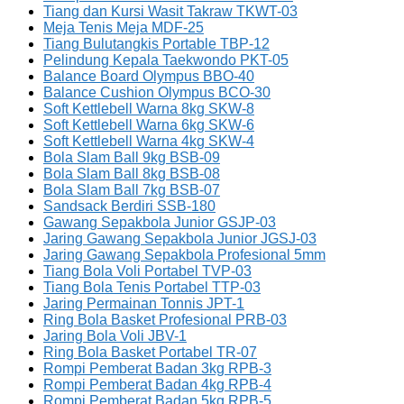
Tiang dan Kursi Wasit Takraw TKWT-03
Meja Tenis Meja MDF-25
Tiang Bulutangkis Portable TBP-12
Pelindung Kepala Taekwondo PKT-05
Balance Board Olympus BBO-40
Balance Cushion Olympus BCO-30
Soft Kettlebell Warna 8kg SKW-8
Soft Kettlebell Warna 6kg SKW-6
Soft Kettlebell Warna 4kg SKW-4
Bola Slam Ball 9kg BSB-09
Bola Slam Ball 8kg BSB-08
Bola Slam Ball 7kg BSB-07
Sandsack Berdiri SSB-180
Gawang Sepakbola Junior GSJP-03
Jaring Gawang Sepakbola Junior JGSJ-03
Jaring Gawang Sepakbola Profesional 5mm
Tiang Bola Voli Portabel TVP-03
Tiang Bola Tenis Portabel TTP-03
Jaring Permainan Tonnis JPT-1
Ring Bola Basket Profesional PRB-03
Jaring Bola Voli JBV-1
Ring Bola Basket Portabel TR-07
Rompi Pemberat Badan 3kg RPB-3
Rompi Pemberat Badan 4kg RPB-4
Rompi Pemberat Badan 5kg RPB-5