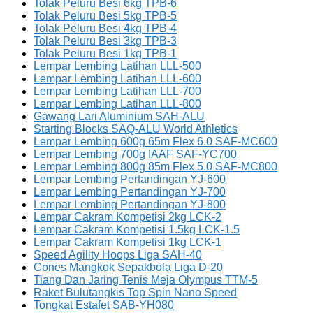
Tolak Peluru Besi 6kg TPB-6
Tolak Peluru Besi 5kg TPB-5
Tolak Peluru Besi 4kg TPB-4
Tolak Peluru Besi 3kg TPB-3
Tolak Peluru Besi 1kg TPB-1
Lempar Lembing Latihan LLL-500
Lempar Lembing Latihan LLL-600
Lempar Lembing Latihan LLL-700
Lempar Lembing Latihan LLL-800
Gawang Lari Aluminium SAH-ALU
Starting Blocks SAQ-ALU World Athletics
Lempar Lembing 600g 65m Flex 6.0 SAF-MC600
Lempar Lembing 700g IAAF SAF-YC700
Lempar Lembing 800g 85m Flex 5.0 SAF-MC800
Lempar Lembing Pertandingan YJ-600
Lempar Lembing Pertandingan YJ-700
Lempar Lembing Pertandingan YJ-800
Lempar Cakram Kompetisi 2kg LCK-2
Lempar Cakram Kompetisi 1.5kg LCK-1.5
Lempar Cakram Kompetisi 1kg LCK-1
Speed Agility Hoops Liga SAH-40
Cones Mangkok Sepakbola Liga D-20
Tiang Dan Jaring Tenis Meja Olympus TTM-5
Raket Bulutangkis Top Spin Nano Speed
Tongkat Estafet SAB-YH080