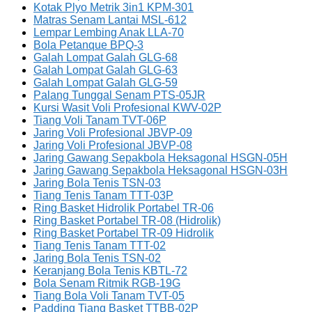
Kotak Plyo Metrik 3in1 KPM-301
Matras Senam Lantai MSL-612
Lempar Lembing Anak LLA-70
Bola Petanque BPQ-3
Galah Lompat Galah GLG-68
Galah Lompat Galah GLG-63
Galah Lompat Galah GLG-59
Palang Tunggal Senam PTS-05JR
Kursi Wasit Voli Profesional KWV-02P
Tiang Voli Tanam TVT-06P
Jaring Voli Profesional JBVP-09
Jaring Voli Profesional JBVP-08
Jaring Gawang Sepakbola Heksagonal HSGN-05H
Jaring Gawang Sepakbola Heksagonal HSGN-03H
Jaring Bola Tenis TSN-03
Tiang Tenis Tanam TTT-03P
Ring Basket Hidrolik Portabel TR-06
Ring Basket Portabel TR-08 (Hidrolik)
Ring Basket Portabel TR-09 Hidrolik
Tiang Tenis Tanam TTT-02
Jaring Bola Tenis TSN-02
Keranjang Bola Tenis KBTL-72
Bola Senam Ritmik RGB-19G
Tiang Bola Voli Tanam TVT-05
Padding Tiang Basket TTBB-02P