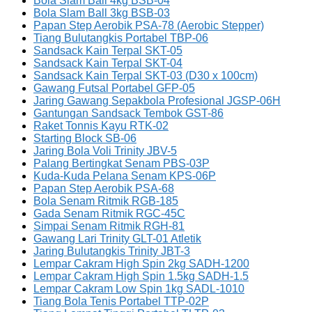
Bola Slam Ball 4kg BSB-04
Bola Slam Ball 3kg BSB-03
Papan Step Aerobik PSA-78 (Aerobic Stepper)
Tiang Bulutangkis Portabel TBP-06
Sandsack Kain Terpal SKT-05
Sandsack Kain Terpal SKT-04
Sandsack Kain Terpal SKT-03 (D30 x 100cm)
Gawang Futsal Portabel GFP-05
Jaring Gawang Sepakbola Profesional JGSP-06H
Gantungan Sandsack Tembok GST-86
Raket Tonnis Kayu RTK-02
Starting Block SB-06
Jaring Bola Voli Trinity JBV-5
Palang Bertingkat Senam PBS-03P
Kuda-Kuda Pelana Senam KPS-06P
Papan Step Aerobik PSA-68
Bola Senam Ritmik RGB-185
Gada Senam Ritmik RGC-45C
Simpai Senam Ritmik RGH-81
Gawang Lari Trinity GLT-01 Atletik
Jaring Bulutangkis Trinity JBT-3
Lempar Cakram High Spin 2kg SADH-1200
Lempar Cakram High Spin 1.5kg SADH-1.5
Lempar Cakram Low Spin 1kg SADL-1010
Tiang Bola Tenis Portabel TTP-02P