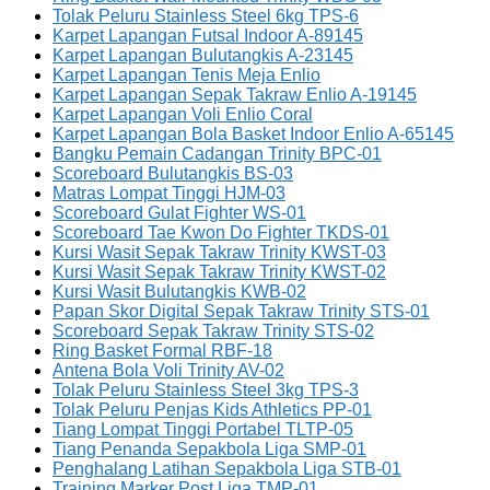
Tolak Peluru Stainless Steel 6kg TPS-6
Karpet Lapangan Futsal Indoor A-89145
Karpet Lapangan Bulutangkis A-23145
Karpet Lapangan Tenis Meja Enlio
Karpet Lapangan Sepak Takraw Enlio A-19145
Karpet Lapangan Voli Enlio Coral
Karpet Lapangan Bola Basket Indoor Enlio A-65145
Bangku Pemain Cadangan Trinity BPC-01
Scoreboard Bulutangkis BS-03
Matras Lompat Tinggi HJM-03
Scoreboard Gulat Fighter WS-01
Scoreboard Tae Kwon Do Fighter TKDS-01
Kursi Wasit Sepak Takraw Trinity KWST-03
Kursi Wasit Sepak Takraw Trinity KWST-02
Kursi Wasit Bulutangkis KWB-02
Papan Skor Digital Sepak Takraw Trinity STS-01
Scoreboard Sepak Takraw Trinity STS-02
Ring Basket Formal RBF-18
Antena Bola Voli Trinity AV-02
Tolak Peluru Stainless Steel 3kg TPS-3
Tolak Peluru Penjas Kids Athletics PP-01
Tiang Lompat Tinggi Portabel TLTP-05
Tiang Penanda Sepakbola Liga SMP-01
Penghalang Latihan Sepakbola Liga STB-01
Training Marker Post Liga TMP-01