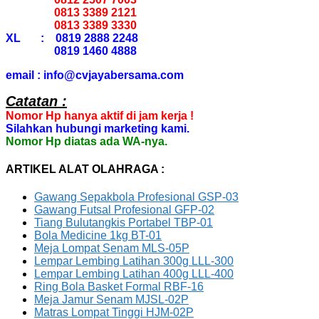
0813 3389 2121
0813 3389 3330
XL : 0819 2888 2248
0819 1460 4888
email : info@cvjayabersama.com
Catatan :
Nomor Hp hanya aktif di jam kerja !
Silahkan hubungi marketing kami.
Nomor Hp diatas ada WA-nya.
ARTIKEL ALAT OLAHRAGA :
Gawang Sepakbola Profesional GSP-03
Gawang Futsal Profesional GFP-02
Tiang Bulutangkis Portabel TBP-01
Bola Medicine 1kg BT-01
Meja Lompat Senam MLS-05P
Lempar Lembing Latihan 300g LLL-300
Lempar Lembing Latihan 400g LLL-400
Ring Bola Basket Formal RBF-16
Meja Jamur Senam MJSL-02P
Matras Lompat Tinggi HJM-02P