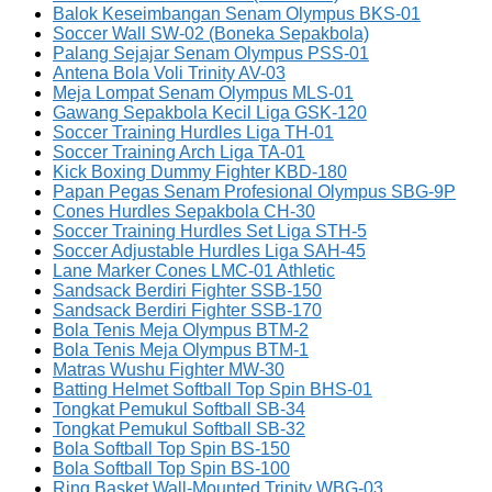
Balok Keseimbangan Senam Olympus BKS-01
Soccer Wall SW-02 (Boneka Sepakbola)
Palang Sejajar Senam Olympus PSS-01
Antena Bola Voli Trinity AV-03
Meja Lompat Senam Olympus MLS-01
Gawang Sepakbola Kecil Liga GSK-120
Soccer Training Hurdles Liga TH-01
Soccer Training Arch Liga TA-01
Kick Boxing Dummy Fighter KBD-180
Papan Pegas Senam Profesional Olympus SBG-9P
Cones Hurdles Sepakbola CH-30
Soccer Training Hurdles Set Liga STH-5
Soccer Adjustable Hurdles Liga SAH-45
Lane Marker Cones LMC-01 Athletic
Sandsack Berdiri Fighter SSB-150
Sandsack Berdiri Fighter SSB-170
Bola Tenis Meja Olympus BTM-2
Bola Tenis Meja Olympus BTM-1
Matras Wushu Fighter MW-30
Batting Helmet Softball Top Spin BHS-01
Tongkat Pemukul Softball SB-34
Tongkat Pemukul Softball SB-32
Bola Softball Top Spin BS-150
Bola Softball Top Spin BS-100
Ring Basket Wall-Mounted Trinity WBG-03