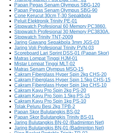
Papan Pegas Senam Olympus SBG-120
Papan Pegas Senam Olympus SBG-90
Cone Kerucut 30cm T-30 Sepakbola
Peluit Elektronik Trinity PE-01
Stopwatch Profesional 60 Memory PC3860.
Stopwatch Profesional 30 Memory PC3830A.
Stopwatch Trinity TNT-2009
Jaring Gawang Sepakbola 3mm JGS-03
Jaring Voli Profesional Trinity PVN-03
Scoreboard Lari Sprint DSS-01 (Papan Skor)
Matras Lompat Tinggi HJM-01
Mistar Lompat Tinggi MLT-02
Matras Senam Olympus MSO-15
Cakram Fiberglass Hyper Spin 2kg CHS-20
Cakram Fiberglass Hyper Spin 1.5kg CHS-15
Cakram Fiberglass Hyper Spin 1kg CHS-10
Cakram Kayu Pro Spin 2kg PS-20
Cakram Kayu Pro Spin 1.5kg PS-15
Cakram Kayu Pro Spin 1kg PS-10
Tolak Peluru Besi 2kg TPB-2
Papan Skor Bulutangkis BS-02
Papan Skor Bulutangkis Trinity BS-01
Jaring Bulutangkis BN-02 (Badminton Net)
Jaring Bulutangkis BN-01 (Badminton Net)