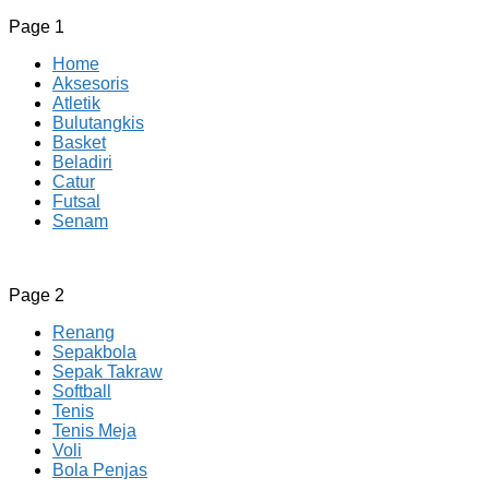
Page 1
Home
Aksesoris
Atletik
Bulutangkis
Basket
Beladiri
Catur
Futsal
Senam
CV JAYA BERSAMA Co Id
Menyediakan Semua Perlengkapan Olahraga Yang
Page 2
Lengkap, Berkualitas Dengan Harga Yang Murah
Renang
Sepakbola
Sepak Takraw
Softball
Tenis
Tenis Meja
Voli
Bola Penjas