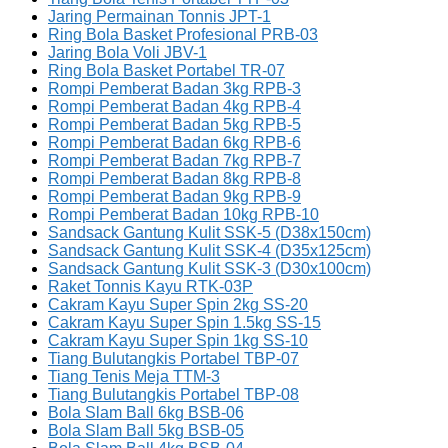
Jaring Permainan Tonnis JPT-1
Ring Bola Basket Profesional PRB-03
Jaring Bola Voli JBV-1
Ring Bola Basket Portabel TR-07
Rompi Pemberat Badan 3kg RPB-3
Rompi Pemberat Badan 4kg RPB-4
Rompi Pemberat Badan 5kg RPB-5
Rompi Pemberat Badan 6kg RPB-6
Rompi Pemberat Badan 7kg RPB-7
Rompi Pemberat Badan 8kg RPB-8
Rompi Pemberat Badan 9kg RPB-9
Rompi Pemberat Badan 10kg RPB-10
Sandsack Gantung Kulit SSK-5 (D38x150cm)
Sandsack Gantung Kulit SSK-4 (D35x125cm)
Sandsack Gantung Kulit SSK-3 (D30x100cm)
Raket Tonnis Kayu RTK-03P
Cakram Kayu Super Spin 2kg SS-20
Cakram Kayu Super Spin 1.5kg SS-15
Cakram Kayu Super Spin 1kg SS-10
Tiang Bulutangkis Portabel TBP-07
Tiang Tenis Meja TTM-3
Tiang Bulutangkis Portabel TBP-08
Bola Slam Ball 6kg BSB-06
Bola Slam Ball 5kg BSB-05