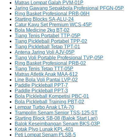
Matras Lompat Galah PVM-01P
Jaring Gawang Sepakbola Profesional PFGN-05P
Ring Basket Profesional PRB-06H
Starting Blocks SA-ALU-24
Catur Kayu Set Premium WCS-45P
Bola Medicine 2kg BT-02
Tiang Tenis Portabel TTP-05P
Tiang Pickleball Portabel TPP-02
Tiang Pickleball Tetap TPT-01
Antena Jaring Voli AJV-05P
Tiang Voli Portable Profesional TVP-05P
Ring Basket Profesional PRB-02
Tiang Tenis Tetap TTT-05P
Matras Atletik Anak MAA-612
Line Bola Voli Pantai LVP-02
Paddle Pickleball PPT-7
Paddle Pickleball PPT-3
Bola Pickleball Kompetisi PBC-01
Bola Pickleball Training PBT-02
Lempar Turbo Anak LTA-70
Trampolin Senam Senior TSS-125-ST
Starting Block SB-08 (Balok Start Lari)
Balok Keseimbangan Senam BKS-03P
Kotak Plyo Lunak KPL-401
Peti Lompat Senam PLSB-5