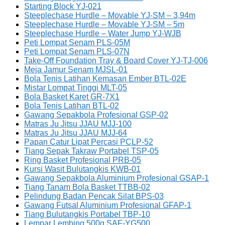
Starting Block YJ-021
Steeplechase Hurdle – Movable YJ-SM – 3,94m
Steeplechase Hurdle – Movable YJ-SM – 5m
Steeplechase Hurdle – Water Jump YJ-WJB
Peti Lompat Senam PLS-05M
Peti Lompat Senam PLS-07N
Take-Off Foundation Tray & Board Cover YJ-TJ-006
Meja Jamur Senam MJSL-01
Bola Tenis Latihan Kemasan Ember BTL-02E
Mistar Lompat Tinggi MLT-05
Bola Basket Karet GR-7X1
Bola Tenis Latihan BTL-02
Gawang Sepakbola Profesional GSP-02
Matras Ju Jitsu JJAU MJJ-100
Matras Ju Jitsu JJAU MJJ-64
Papan Catur Lipat Percasi PCLP-52
Tiang Sepak Takraw Portabel TSP-05
Ring Basket Profesional PRB-05
Kursi Wasit Bulutangkis KWB-01
Gawang Sepakbola Aluminium Profesional GSAP-1
Tiang Tanam Bola Basket TTBB-02
Pelindung Badan Pencak Silat BPS-03
Gawang Futsal Aluminium Profesional GFAP-1
Tiang Bulutangkis Portabel TBP-10
Lempar Lembing 500g SAF-YG500