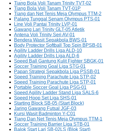
Tiang Bola Voli Tanam Trinity TVT-02
Tiang Bola Voli Tanam TVT-01P
Tiang dan Net Tenis Meja Olympus TTM-2
Palang Tunggal Senam Olympus PTS-01
Line Voli Pantai Trinity LVP-01
Gawang Lari Trinity GLT-05 Atletik
Antena Voli Trinity Seri AV-01
Bendera Wasit Sepakbola BWS-01
Body Protector Softball Top Spin BPSB-01
Agility Ladder Drills Liga ALD-10
Agility Ladder Drills Liga ALD-6
Speed Ball Gantung Kulit Fighter SBGK-01
Soccer Training Goal Liga STG-01
Papan Strategi Sepakbola Liga PSSB-01
Speed Training Parachute Liga STP-02
Speed Training Parachute Liga STP-01
Portable Soccer Goal Liga PSG-01
Speed Agility Ladder Stand Liga SALS-6
Speed Hoop Set Liga SHS-01
Starting Block SB-05 (Start Block)
Jaring Gawang Futsal JGF-03
Kursi Wasit Badminton Y-C01
Tiang Dan Net Tenis Meja Olympus TTM-1
Soccer Training Barrier Liga STB-01
Balok Start Lari SB-02LS (Blok Start)