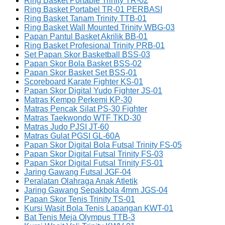
Ring Basket Portable Trinity TR-02
Ring Basket Portabel TR-01 PERBASI
Ring Basket Tanam Trinity TTB-01
Ring Basket Wall Mounted Trinity WBG-03
Papan Pantul Basket Akrilik BB-01
Ring Basket Profesional Trinity PRB-01
Set Papan Skor Basketball BSS-03
Papan Skor Bola Basket BSS-02
Papan Skor Basket Set BSS-01
Scoreboard Karate Fighter KS-01
Papan Skor Digital Yudo Fighter JS-01
Matras Kempo Perkemi KP-30
Matras Pencak Silat PS-30 Fighter
Matras Taekwondo WTF TKD-30
Matras Judo PJSI JT-60
Matras Gulat PGSI GL-60A
Papan Skor Digital Bola Futsal Trinity FS-05
Papan Skor Digital Futsal Trinity FS-03
Papan Skor Digital Futsal Trinity FS-01
Jaring Gawang Futsal JGF-04
Peralatan Olahraga Anak Atletik
Jaring Gawang Sepakbola 4mm JGS-04
Papan Skor Tenis Trinity TS-01
Kursi Wasit Bola Tenis Lapangan KWT-01
Bat Tenis Meja Olympus TTB-3