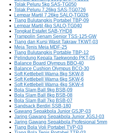
Tolak Peluru 5kg SAS-TG050
Tolak Peluru 7.26kg SAS-TG0726
Lempar Martil 7.26kg SALQ-TG026
Tiang Bulutangkis Portabel TBP-09
Lempar Martil 4kg SALQ-TG040
Tongkat Estafet SAB-YHD8
Trampolin Senam Senior TSS-125-GW
Tiang dan Kursi Wasit Takraw TKWT-03
Meja Tenis Meja MDF-25
Tiang Bulutangkis Portable TBP-12
Pelindung Kepala Taekwondo PKT-05
Balance Board Olympus BBO-40
Balance Cushion Olympus BCO-30
Soft Kettlebell Warna 8kg SKW-8
Soft Kettlebell Warna 6kg SKW-6
Soft Kettlebell Warna 4kg SKW-4
Bola Slam Ball 9kg BSB-09
Bola Slam Ball 8kg BSB-08
Bola Slam Ball 7kg BSB-07
Sandsack Berdiri SSB-180
Gawang Sepakbola Junior GSJP-03
Jaring Gawang Sepakbola Junior JGSJ-03
Jaring Gawang Sepakbola Profesional 5mm
Tiang Bola Voli Portabel TVP-03
Tiang Bola Tenis Portabel TTP-03