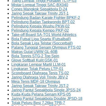
Tiang Lompat Tinggi Portabel TLTP-03
Mistar Lompat Tinggi SAC-BX040
Cones Mangkok Sepakbola D-24
Jaring Sepak Takraw Trinity JST-1
Pelindung Badan Karate Fighter BPKF-2
Pelindung Badan Taekwondo BPT-02
Pelindung Kepala Wushu PKW-02
Pelindung Kepala Kempo PKP-02
Take-off Board SA-TO1 World Athletics
Bola Futsal Liga Sparta (Futsalball)
Bola Sepak Liga Telstar (Soccerball)
Palang Tunggal Senam Olympus PTS-02
Matras Gulat UWW GL-60B
Bola Tonnis STG-2 Top Spin
Glove Softball Kulit GSK-01
Lingkaran Lempar Martil LLM-01
Lingkaran Tolak Peluru LTP-01
Scoreboard Olahraga Tenis TS-02
Jaring Olahraga Voli Trinity JBV-2
Meja Tenis MDF-18 Olympus
Jaring Sepak Takraw Trinity JST-2
Jaring Pantul Sepakbola Single JPSS-24
Kuda-Kuda Pelana Senam KPS-05
Jaring Pantul Sepakbola Double JPSD-18
Tolak Peluru Besi 7.26kg TPB-7