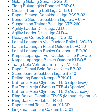
Gelang Gelang Senam GGS-01
Tiang Bulutangkis Portabel TBP-05
Crossfit Training Belt Liga CTB-01
Papan Strategi Sepakbola Liga PSSB-02
Bendera Sudut Sepakbola Liga SCF-03P
Suspension Trainer Belt Liga STB-260
Agility Ladder Drills Liga ALD-8
Agility Ladder Drills Liga ALD-4
Hexagon Cones Set Liga HCS-30
Lantai Lapangan Voli Outdoor Enlio LLVO-30
Lantai Lapangan Futsal Outdoor LLFO-30
Lantai Lapangan Basket Outdoor LLBO-30
Karpet Lapangan Voli Outdoor Enlio KLVO-5
Karpet Lapangan Basket Outdoor KLBO-5
Tiang Bola Voli Tanam Trinity TVT-03
Papan Pantul Bola Basket Kaca BB-02
Scoreboard Sepakbola Liga SS-240
Pelindung Badan Kempo BPK-01
Bat Tenis Meja Olympus TTB-5 (Sportive+)
Bat Tenis Meja Olympus TTB-4 (Sportive)
Bat Tenis Meja Olympus TTB-2 (Advance+)
Ring Basket Portable TR-05 (Manual Hydraulic)
Ring Basket Portable TR-03
Papan Henti Tolak Peluru YJ-SP
Lingkaran Lempar Cakram LLC-01