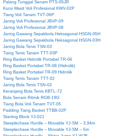
Palang Tunggal Senam PTS-05JR
Kursi Wasit Voli Profesional KWV-02P
Tiang Voli Tanam TVT-06P
Jaring Voli Profesional JBVP-09
Jaring Voli Profesional JBVP-08
Jaring Gawang Sepakbola Heksagonal HSGN-05H
Jaring Gawang Sepakbola Heksagonal HSGN-03H
Jaring Bola Tenis TSN-03
Tiang Tenis Tanam TTT-03P
Ring Basket Hidrolik Portabel TR-06
Ring Basket Portabel TR-08 (Hidrolik)
Ring Basket Portabel TR-09 Hidrolik
Tiang Tenis Tanam TTT-02
Jaring Bola Tenis TSN-02
Keranjang Bola Tenis KBTL-72
Bola Senam Ritmik RGB-19G
Tiang Bola Voli Tanam TVT-05
Padding Tiang Basket TTBB-02P
Starting Block YJ-021
Steeplechase Hurdle – Movable YJ-SM – 3,94m
Steeplechase Hurdle – Movable YJ-SM – 5m
Steeplechase Hurdle – Water Jump YJ-WJB