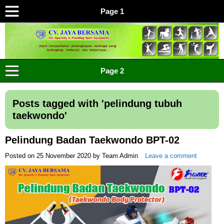
Page 1
CV JAYA BERSAMA Co Id
Menyediakan Semua Perlengkapan Olahraga Yang
Page 2
Lengkap, Berkualitas Dengan Harga Yang Murah
Posts tagged with '
pelindung tubuh
taekwondo
'
Pelindung Badan Taekwondo BPT-02
Posted on
25 November 2020
by
Team Admin
Leave a comment