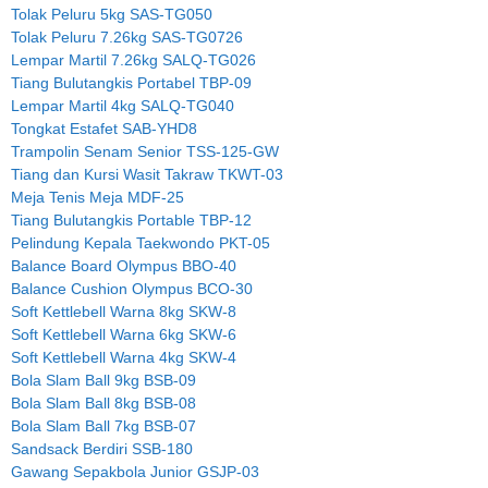
Tolak Peluru 5kg SAS-TG050
Tolak Peluru 7.26kg SAS-TG0726
Lempar Martil 7.26kg SALQ-TG026
Tiang Bulutangkis Portabel TBP-09
Lempar Martil 4kg SALQ-TG040
Tongkat Estafet SAB-YHD8
Trampolin Senam Senior TSS-125-GW
Tiang dan Kursi Wasit Takraw TKWT-03
Meja Tenis Meja MDF-25
Tiang Bulutangkis Portable TBP-12
Pelindung Kepala Taekwondo PKT-05
Balance Board Olympus BBO-40
Balance Cushion Olympus BCO-30
Soft Kettlebell Warna 8kg SKW-8
Soft Kettlebell Warna 6kg SKW-6
Soft Kettlebell Warna 4kg SKW-4
Bola Slam Ball 9kg BSB-09
Bola Slam Ball 8kg BSB-08
Bola Slam Ball 7kg BSB-07
Sandsack Berdiri SSB-180
Gawang Sepakbola Junior GSJP-03