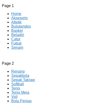
Page 1
Home
Aksesoris
Atletik
Bulutangkis
Basket
Beladiri
Catur
Futsal
Senam
CV JAYA BERSAMA Co Id
Menyediakan Semua Perlengkapan Olahraga Yang Lengkap, 
Page 2
Renang
Sepakbola
Sepak Takraw
Softball
Tenis
Tenis Meja
Voli
Bola Penjas