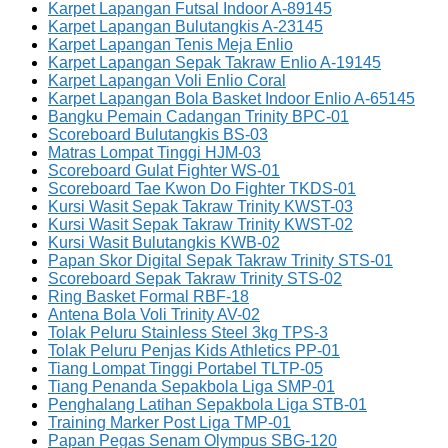
Karpet Lapangan Futsal Indoor A-89145
Karpet Lapangan Bulutangkis A-23145
Karpet Lapangan Tenis Meja Enlio
Karpet Lapangan Sepak Takraw Enlio A-19145
Karpet Lapangan Voli Enlio Coral
Karpet Lapangan Bola Basket Indoor Enlio A-65145
Bangku Pemain Cadangan Trinity BPC-01
Scoreboard Bulutangkis BS-03
Matras Lompat Tinggi HJM-03
Scoreboard Gulat Fighter WS-01
Scoreboard Tae Kwon Do Fighter TKDS-01
Kursi Wasit Sepak Takraw Trinity KWST-03
Kursi Wasit Sepak Takraw Trinity KWST-02
Kursi Wasit Bulutangkis KWB-02
Papan Skor Digital Sepak Takraw Trinity STS-01
Scoreboard Sepak Takraw Trinity STS-02
Ring Basket Formal RBF-18
Antena Bola Voli Trinity AV-02
Tolak Peluru Stainless Steel 3kg TPS-3
Tolak Peluru Penjas Kids Athletics PP-01
Tiang Lompat Tinggi Portabel TLTP-05
Tiang Penanda Sepakbola Liga SMP-01
Penghalang Latihan Sepakbola Liga STB-01
Training Marker Post Liga TMP-01
Papan Pegas Senam Olympus SBG-120