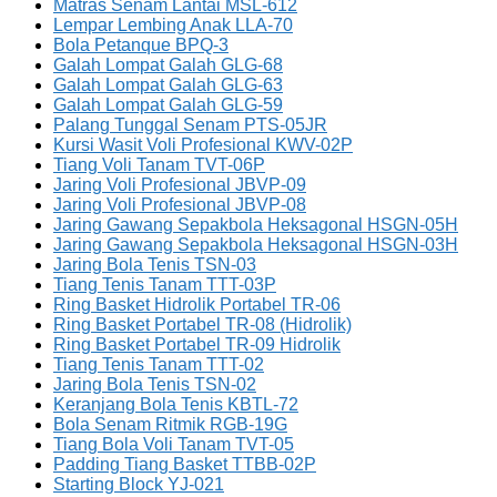
Matras Senam Lantai MSL-612
Lempar Lembing Anak LLA-70
Bola Petanque BPQ-3
Galah Lompat Galah GLG-68
Galah Lompat Galah GLG-63
Galah Lompat Galah GLG-59
Palang Tunggal Senam PTS-05JR
Kursi Wasit Voli Profesional KWV-02P
Tiang Voli Tanam TVT-06P
Jaring Voli Profesional JBVP-09
Jaring Voli Profesional JBVP-08
Jaring Gawang Sepakbola Heksagonal HSGN-05H
Jaring Gawang Sepakbola Heksagonal HSGN-03H
Jaring Bola Tenis TSN-03
Tiang Tenis Tanam TTT-03P
Ring Basket Hidrolik Portabel TR-06
Ring Basket Portabel TR-08 (Hidrolik)
Ring Basket Portabel TR-09 Hidrolik
Tiang Tenis Tanam TTT-02
Jaring Bola Tenis TSN-02
Keranjang Bola Tenis KBTL-72
Bola Senam Ritmik RGB-19G
Tiang Bola Voli Tanam TVT-05
Padding Tiang Basket TTBB-02P
Starting Block YJ-021