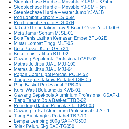
Steeplechase Hurdle – Movable YJ-SM – 3,94m
Steeplechase Hurdle – Movable YJ-SM – 5m
Steeplechase Hurdle – Water Jump YJ-WJB
Peti Lompat Senam PLS-05M
Peti Lompat Senam PLS-07N
Take-Off Foundation Tray & Board Cover YJ-TJ-006
Meja Jamur Senam MJSL-01
Bola Tenis Latihan Kemasan Ember BTL-02E
Mistar Lompat Tinggi MLT-05
Bola Basket Karet GR-7X1
Bola Tenis Latihan BTL-02
Gawang Sepakbola Profesional GSP-02
Matras Ju Jitsu JJAU MJJ-100
Matras Ju Jitsu JJAU MJJ-64
Papan Catur Lipat Percasi PCLP-52
Tiang Sepak Takraw Portabel TSP-05
Ring Basket Profesional PRB-05
Kursi Wasit Bulutangkis KWB-01
Gawang Sepakbola Aluminium Profesional GSAP-1
Tiang Tanam Bola Basket TTBB-02
Pelindung Badan Pencak Silat BPS-03
Gawang Futsal Aluminium Profesional GFAP-1
Tiang Bulutangkis Portabel TBP-10
Lempar Lembing 500g SAF-YG500
Tolak Peluru 5kg SAS-TG050