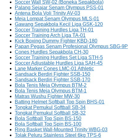
Soccer Wall SW-02 (Boneka Sepakbola)
Palang Sejajar Senam Olympus PSS-01
Antena Bola Voli Trinity AV-03
Meja Lompat Senam Olympus MLS-01
Gawang Sepakbola Kecil Liga GSK-120
Soccer Training Hurdles Liga TH-01
Soccer Training Arch Liga TA-01
Kick Boxing Dummy Fighter KBD-180
Papan Pegas Senam Profesional Olympus SBG-9P
Cones Hurdles Sepakbola CH-30
Soccer Training Hurdles Set Liga STH-5
Soccer Adjustable Hurdles Liga SAH-45
Lane Marker Cones LMC-01 Athletic
Sandsack Berdiri Fighter SSB-150
Sandsack Berdiri Fighter SSB-170
Bola Tenis Meja Olympus BTM-2
Bola Tenis Meja Olympus BTM-1
Matras Wushu Fighter MW-30
Batting Helmet Softball Top Spin BHS-01
Tongkat Pemukul Softball SB-34
Tongkat Pemukul Softball SB-32
Bola Softball Top Spin BS-150
Bola Softball Top Spin BS-100
Ring Basket Wall-Mounted Trinity WBG-03
Tolak Peluru Stainless Steel 6kg TPS-6