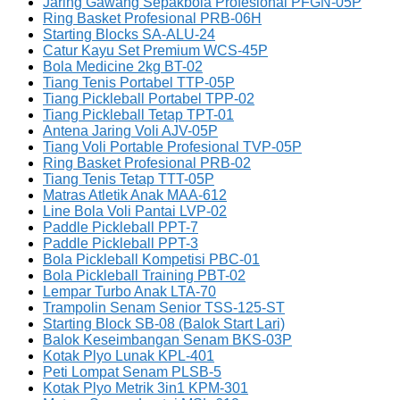
Jaring Gawang Sepakbola Profesional PFGN-05P
Ring Basket Profesional PRB-06H
Starting Blocks SA-ALU-24
Catur Kayu Set Premium WCS-45P
Bola Medicine 2kg BT-02
Tiang Tenis Portabel TTP-05P
Tiang Pickleball Portabel TPP-02
Tiang Pickleball Tetap TPT-01
Antena Jaring Voli AJV-05P
Tiang Voli Portable Profesional TVP-05P
Ring Basket Profesional PRB-02
Tiang Tenis Tetap TTT-05P
Matras Atletik Anak MAA-612
Line Bola Voli Pantai LVP-02
Paddle Pickleball PPT-7
Paddle Pickleball PPT-3
Bola Pickleball Kompetisi PBC-01
Bola Pickleball Training PBT-02
Lempar Turbo Anak LTA-70
Trampolin Senam Senior TSS-125-ST
Starting Block SB-08 (Balok Start Lari)
Balok Keseimbangan Senam BKS-03P
Kotak Plyo Lunak KPL-401
Peti Lompat Senam PLSB-5
Kotak Plyo Metrik 3in1 KPM-301