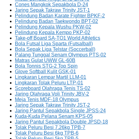
Cones Mangkok Sepakbola D-24
Jaring Sepak Takraw Trinity JST-1
Pelindung Badan Karate Fighter BPKF-2
Pelindung Badan Taekwondo BPT-02
Pelindung Kepala Wushu PKW-02
Pelindung Kepala Kempo PKP-02
Take-off Board SA-TO1 World Athletics
Bola Futsal Liga Sparta (Futsalball)
Bola Sepak Liga Telstar (Soccerball)
Palang Tunggal Senam Olympus PTS-02
Matras Gulat UWW GL-60B
Bola Tonnis STG-2 Top Spin
Glove Softball Kulit GSK-01
Lingkaran Lempar Martil LLM-01
Lingkaran Tolak Peluru LTP-01
Scoreboard Olahraga Tenis TS-02
Jaring Olahraga Voli Trinity JBV-2
Meja Tenis MDF-18 Olympus
Jaring Sepak Takraw Trinity JST-2
Jaring Pantul Sepakbola Single JPSS-24
Kuda-Kuda Pelana Senam KPS-05
Jaring Pantul Sepakbola Double JPSD-18
Tolak Peluru Besi 7.26kg TPB-7
Tolak Peluru Besi 6kg TPB-6
Tolak Peluru Besi 5kg TPB-5