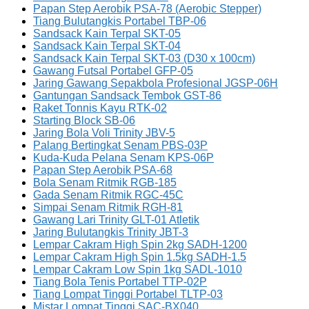
Papan Step Aerobik PSA-78 (Aerobic Stepper)
Tiang Bulutangkis Portabel TBP-06
Sandsack Kain Terpal SKT-05
Sandsack Kain Terpal SKT-04
Sandsack Kain Terpal SKT-03 (D30 x 100cm)
Gawang Futsal Portabel GFP-05
Jaring Gawang Sepakbola Profesional JGSP-06H
Gantungan Sandsack Tembok GST-86
Raket Tonnis Kayu RTK-02
Starting Block SB-06
Jaring Bola Voli Trinity JBV-5
Palang Bertingkat Senam PBS-03P
Kuda-Kuda Pelana Senam KPS-06P
Papan Step Aerobik PSA-68
Bola Senam Ritmik RGB-185
Gada Senam Ritmik RGC-45C
Simpai Senam Ritmik RGH-81
Gawang Lari Trinity GLT-01 Atletik
Jaring Bulutangkis Trinity JBT-3
Lempar Cakram High Spin 2kg SADH-1200
Lempar Cakram High Spin 1.5kg SADH-1.5
Lempar Cakram Low Spin 1kg SADL-1010
Tiang Bola Tenis Portabel TTP-02P
Tiang Lompat Tinggi Portabel TLTP-03
Mistar Lompat Tinggi SAC-BX040