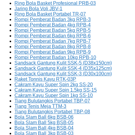
Ring Bola Basket Profesional PRB-03
Jaring Bola Voli JBV-1
Ring Bola Basket Portabel TR-07
Rompi Pemberat Badan 3kg RPB-3
Rompi Pemberat Badan 4kg RPB-4
Rompi Pemberat Badan 5kg RPB-5
Rompi Pemberat Badan 6kg RPB-6
Rompi Pemberat Badan 7kg RPB-7
Rompi Pemberat Badan 8kg RPB-8
Rompi Pemberat Badan 9kg RPB-9
Rompi Pemberat Badan 10kg RPB-10
Sandsack Gantung Kulit SSK-5 (D38x150cm)
Sandsack Gantung Kulit SSK-4 (D35x125cm)
Sandsack Gantung Kulit SSK-3 (D30x100cm)
Raket Tonnis Kayu RTK-03P
Cakram Kayu Super Spin 2kg SS-20
Cakram Kayu Super Spin 1.5kg SS-15
Cakram Kayu Super Spin 1kg SS-10
Tiang Bulutangkis Portabel TBP-07
Tiang Tenis Meja TTM-3
Tiang Bulutangkis Portabel TBP-08
Bola Slam Ball 6kg BSB-06
Bola Slam Ball 5kg BSB-05
Bola Slam Ball 4kg BSB-04
Bola Slam Ball 3kg BSB-03