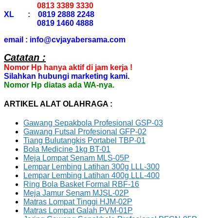
0813 3389 3330
XL : 0819 2888 2248
0819 1460 4888
email : info@cvjayabersama.com
Catatan :
Nomor Hp hanya aktif di jam kerja !
Silahkan hubungi marketing kami.
Nomor Hp diatas ada WA-nya.
ARTIKEL ALAT OLAHRAGA :
Gawang Sepakbola Profesional GSP-03
Gawang Futsal Profesional GFP-02
Tiang Bulutangkis Portabel TBP-01
Bola Medicine 1kg BT-01
Meja Lompat Senam MLS-05P
Lempar Lembing Latihan 300g LLL-300
Lempar Lembing Latihan 400g LLL-400
Ring Bola Basket Formal RBF-16
Meja Jamur Senam MJSL-02P
Matras Lompat Tinggi HJM-02P
Matras Lompat Galah PVM-01P