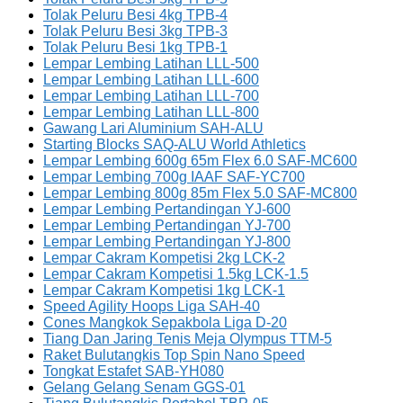
Tolak Peluru Besi 4kg TPB-4
Tolak Peluru Besi 3kg TPB-3
Tolak Peluru Besi 1kg TPB-1
Lempar Lembing Latihan LLL-500
Lempar Lembing Latihan LLL-600
Lempar Lembing Latihan LLL-700
Lempar Lembing Latihan LLL-800
Gawang Lari Aluminium SAH-ALU
Starting Blocks SAQ-ALU World Athletics
Lempar Lembing 600g 65m Flex 6.0 SAF-MC600
Lempar Lembing 700g IAAF SAF-YC700
Lempar Lembing 800g 85m Flex 5.0 SAF-MC800
Lempar Lembing Pertandingan YJ-600
Lempar Lembing Pertandingan YJ-700
Lempar Lembing Pertandingan YJ-800
Lempar Cakram Kompetisi 2kg LCK-2
Lempar Cakram Kompetisi 1.5kg LCK-1.5
Lempar Cakram Kompetisi 1kg LCK-1
Speed Agility Hoops Liga SAH-40
Cones Mangkok Sepakbola Liga D-20
Tiang Dan Jaring Tenis Meja Olympus TTM-5
Raket Bulutangkis Top Spin Nano Speed
Tongkat Estafet SAB-YH080
Gelang Gelang Senam GGS-01