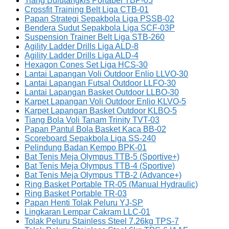
Tiang Bulutangkis Portabel TBP-05
Crossfit Training Belt Liga CTB-01
Papan Strategi Sepakbola Liga PSSB-02
Bendera Sudut Sepakbola Liga SCF-03P
Suspension Trainer Belt Liga STB-260
Agility Ladder Drills Liga ALD-8
Agility Ladder Drills Liga ALD-4
Hexagon Cones Set Liga HCS-30
Lantai Lapangan Voli Outdoor Enlio LLVO-30
Lantai Lapangan Futsal Outdoor LLFO-30
Lantai Lapangan Basket Outdoor LLBO-30
Karpet Lapangan Voli Outdoor Enlio KLVO-5
Karpet Lapangan Basket Outdoor KLBO-5
Tiang Bola Voli Tanam Trinity TVT-03
Papan Pantul Bola Basket Kaca BB-02
Scoreboard Sepakbola Liga SS-240
Pelindung Badan Kempo BPK-01
Bat Tenis Meja Olympus TTB-5 (Sportive+)
Bat Tenis Meja Olympus TTB-4 (Sportive)
Bat Tenis Meja Olympus TTB-2 (Advance+)
Ring Basket Portable TR-05 (Manual Hydraulic)
Ring Basket Portable TR-03
Papan Henti Tolak Peluru YJ-SP
Lingkaran Lempar Cakram LLC-01
Tolak Peluru Stainless Steel 7.26kg TPS-7