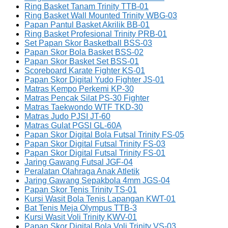
Ring Basket Tanam Trinity TTB-01
Ring Basket Wall Mounted Trinity WBG-03
Papan Pantul Basket Akrilik BB-01
Ring Basket Profesional Trinity PRB-01
Set Papan Skor Basketball BSS-03
Papan Skor Bola Basket BSS-02
Papan Skor Basket Set BSS-01
Scoreboard Karate Fighter KS-01
Papan Skor Digital Yudo Fighter JS-01
Matras Kempo Perkemi KP-30
Matras Pencak Silat PS-30 Fighter
Matras Taekwondo WTF TKD-30
Matras Judo PJSI JT-60
Matras Gulat PGSI GL-60A
Papan Skor Digital Bola Futsal Trinity FS-05
Papan Skor Digital Futsal Trinity FS-03
Papan Skor Digital Futsal Trinity FS-01
Jaring Gawang Futsal JGF-04
Peralatan Olahraga Anak Atletik
Jaring Gawang Sepakbola 4mm JGS-04
Papan Skor Tenis Trinity TS-01
Kursi Wasit Bola Tenis Lapangan KWT-01
Bat Tenis Meja Olympus TTB-3
Kursi Wasit Voli Trinity KWV-01
Papan Skor Digital Bola Voli Trinity VS-03