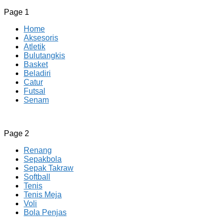
Page 1
Home
Aksesoris
Atletik
Bulutangkis
Basket
Beladiri
Catur
Futsal
Senam
CV JAYA BERSAMA Co Id
Menyediakan Semua Perlengkapan Olahraga Yang
Page 2
Lengkap, Berkualitas Dengan Harga Yang Murah
Renang
Sepakbola
Sepak Takraw
Softball
Tenis
Tenis Meja
Voli
Bola Penjas