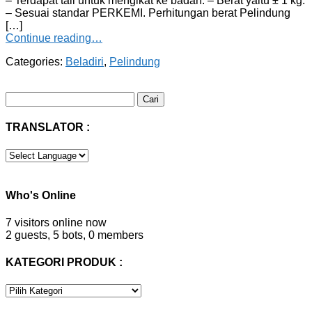
– Terdapat tali untuk mengikat ke badan. – Berat yaitu ± 1 kg.
– Sesuai standar PERKEMI. Perhitungan berat Pelindung
[…]
Continue reading…
Categories:
Beladiri
,
Pelindung
Cari
untuk:
TRANSLATOR :
Who's Online
7 visitors online now
2 guests,
5 bots,
0 members
KATEGORI PRODUK :
KATEGORI
PRODUK