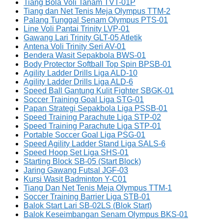
Tiang Bola Voli Tanam TVT-01P
Tiang dan Net Tenis Meja Olympus TTM-2
Palang Tunggal Senam Olympus PTS-01
Line Voli Pantai Trinity LVP-01
Gawang Lari Trinity GLT-05 Atletik
Antena Voli Trinity Seri AV-01
Bendera Wasit Sepakbola BWS-01
Body Protector Softball Top Spin BPSB-01
Agility Ladder Drills Liga ALD-10
Agility Ladder Drills Liga ALD-6
Speed Ball Gantung Kulit Fighter SBGK-01
Soccer Training Goal Liga STG-01
Papan Strategi Sepakbola Liga PSSB-01
Speed Training Parachute Liga STP-02
Speed Training Parachute Liga STP-01
Portable Soccer Goal Liga PSG-01
Speed Agility Ladder Stand Liga SALS-6
Speed Hoop Set Liga SHS-01
Starting Block SB-05 (Start Block)
Jaring Gawang Futsal JGF-03
Kursi Wasit Badminton Y-C01
Tiang Dan Net Tenis Meja Olympus TTM-1
Soccer Training Barrier Liga STB-01
Balok Start Lari SB-02LS (Blok Start)
Balok Keseimbangan Senam Olympus BKS-01