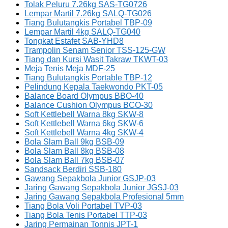
Tolak Peluru 7.26kg SAS-TG0726
Lempar Martil 7.26kg SALQ-TG026
Tiang Bulutangkis Portabel TBP-09
Lempar Martil 4kg SALQ-TG040
Tongkat Estafet SAB-YHD8
Trampolin Senam Senior TSS-125-GW
Tiang dan Kursi Wasit Takraw TKWT-03
Meja Tenis Meja MDF-25
Tiang Bulutangkis Portable TBP-12
Pelindung Kepala Taekwondo PKT-05
Balance Board Olympus BBO-40
Balance Cushion Olympus BCO-30
Soft Kettlebell Warna 8kg SKW-8
Soft Kettlebell Warna 6kg SKW-6
Soft Kettlebell Warna 4kg SKW-4
Bola Slam Ball 9kg BSB-09
Bola Slam Ball 8kg BSB-08
Bola Slam Ball 7kg BSB-07
Sandsack Berdiri SSB-180
Gawang Sepakbola Junior GSJP-03
Jaring Gawang Sepakbola Junior JGSJ-03
Jaring Gawang Sepakbola Profesional 5mm
Tiang Bola Voli Portabel TVP-03
Tiang Bola Tenis Portabel TTP-03
Jaring Permainan Tonnis JPT-1