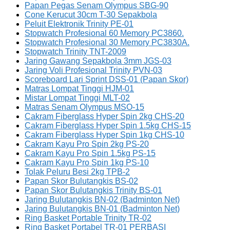
Papan Pegas Senam Olympus SBG-90
Cone Kerucut 30cm T-30 Sepakbola
Peluit Elektronik Trinity PE-01
Stopwatch Profesional 60 Memory PC3860.
Stopwatch Profesional 30 Memory PC3830A.
Stopwatch Trinity TNT-2009
Jaring Gawang Sepakbola 3mm JGS-03
Jaring Voli Profesional Trinity PVN-03
Scoreboard Lari Sprint DSS-01 (Papan Skor)
Matras Lompat Tinggi HJM-01
Mistar Lompat Tinggi MLT-02
Matras Senam Olympus MSO-15
Cakram Fiberglass Hyper Spin 2kg CHS-20
Cakram Fiberglass Hyper Spin 1.5kg CHS-15
Cakram Fiberglass Hyper Spin 1kg CHS-10
Cakram Kayu Pro Spin 2kg PS-20
Cakram Kayu Pro Spin 1.5kg PS-15
Cakram Kayu Pro Spin 1kg PS-10
Tolak Peluru Besi 2kg TPB-2
Papan Skor Bulutangkis BS-02
Papan Skor Bulutangkis Trinity BS-01
Jaring Bulutangkis BN-02 (Badminton Net)
Jaring Bulutangkis BN-01 (Badminton Net)
Ring Basket Portable Trinity TR-02
Ring Basket Portabel TR-01 PERBASI