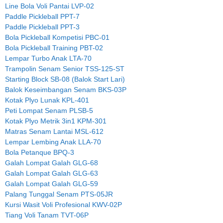
Line Bola Voli Pantai LVP-02
Paddle Pickleball PPT-7
Paddle Pickleball PPT-3
Bola Pickleball Kompetisi PBC-01
Bola Pickleball Training PBT-02
Lempar Turbo Anak LTA-70
Trampolin Senam Senior TSS-125-ST
Starting Block SB-08 (Balok Start Lari)
Balok Keseimbangan Senam BKS-03P
Kotak Plyo Lunak KPL-401
Peti Lompat Senam PLSB-5
Kotak Plyo Metrik 3in1 KPM-301
Matras Senam Lantai MSL-612
Lempar Lembing Anak LLA-70
Bola Petanque BPQ-3
Galah Lompat Galah GLG-68
Galah Lompat Galah GLG-63
Galah Lompat Galah GLG-59
Palang Tunggal Senam PTS-05JR
Kursi Wasit Voli Profesional KWV-02P
Tiang Voli Tanam TVT-06P