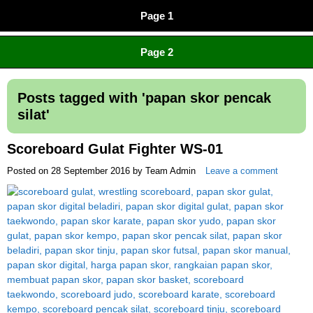
Page 1
CV JAYA BERSAMA Co Id
Menyediakan Semua Perlengkapan Olahraga Yang
Page 2
Lengkap, Berkualitas Dengan Harga Yang Murah
Posts tagged with '
papan skor pencak
silat
'
Scoreboard Gulat Fighter WS-01
Posted on
28 September 2016
by
Team Admin
Leave a comment