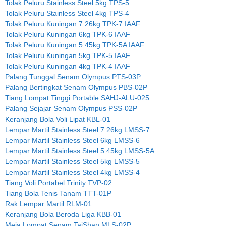
Tolak Peluru Stainless Steel 5kg TPS-5
Tolak Peluru Stainless Steel 4kg TPS-4
Tolak Peluru Kuningan 7.26kg TPK-7 IAAF
Tolak Peluru Kuningan 6kg TPK-6 IAAF
Tolak Peluru Kuningan 5.45kg TPK-5A IAAF
Tolak Peluru Kuningan 5kg TPK-5 IAAF
Tolak Peluru Kuningan 4kg TPK-4 IAAF
Palang Tunggal Senam Olympus PTS-03P
Palang Bertingkat Senam Olympus PBS-02P
Tiang Lompat Tinggi Portable SAHJ-ALU-025
Palang Sejajar Senam Olympus PSS-02P
Keranjang Bola Voli Lipat KBL-01
Lempar Martil Stainless Steel 7.26kg LMSS-7
Lempar Martil Stainless Steel 6kg LMSS-6
Lempar Martil Stainless Steel 5.45kg LMSS-5A
Lempar Martil Stainless Steel 5kg LMSS-5
Lempar Martil Stainless Steel 4kg LMSS-4
Tiang Voli Portabel Trinity TVP-02
Tiang Bola Tenis Tanam TTT-01P
Rak Lempar Martil RLM-01
Keranjang Bola Beroda Liga KBB-01
Meja Lompat Senam TaiShan MLS-02P