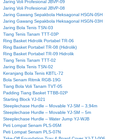
Jaring Voli Profesional JBVP-09
Jaring Voli Profesional JBVP-08
Jaring Gawang Sepakbola Heksagonal HSGN-05H
Jaring Gawang Sepakbola Heksagonal HSGN-03H
Jaring Bola Tenis TSN-03
Tiang Tenis Tanam TTT-03P
Ring Basket Hidrolik Portabel TR-06
Ring Basket Portabel TR-08 (Hidrolik)
Ring Basket Portabel TR-09 Hidrolik
Tiang Tenis Tanam TTT-02
Jaring Bola Tenis TSN-02
Keranjang Bola Tenis KBTL-72
Bola Senam Ritmik RGB-19G
Tiang Bola Voli Tanam TVT-05
Padding Tiang Basket TTBB-02P
Starting Block YJ-021
Steeplechase Hurdle – Movable YJ-SM – 3,94m
Steeplechase Hurdle – Movable YJ-SM – 5m
Steeplechase Hurdle – Water Jump YJ-WJB
Peti Lompat Senam PLS-05M
Peti Lompat Senam PLS-07N
Take-Off Foundation Tray & Board Cover YJ-TJ-006